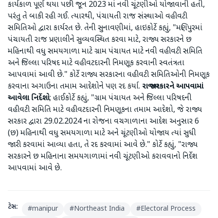
કાર્યકાળ પૂર્ણ થયા પછી જૂન 2023 માં નવી ચૂંટણીઓ યોજાવાની હતી,
પરંતુ તે બાકી રહી ગઈ. ત્યારથી, પંચાયતી રાજ સંસ્થાઓ વહીવટી
સમિતિઓ દ્વારા કાર્યરત છે. તેની સુનાવણીમાં, હાઇકોર્ટે કહ્યું, "મણિપુરમાં
પંચાયતી રાજ પ્રણાલીને સુવ્યવસ્થિત કરવા માટે, રાજ્ય સરકારને છ
મહિનાથી વધુ સમયગાળા માટે ગ્રામ પંચાયત માટે નવી વહીવટી સમિતિ
અને જિલ્લા પરિષદ માટે વહીવટદારની નિમણૂક કરવાની સ્વતંત્રતા
આપવામાં આવી છે." કોર્ટે રાજ્ય સરકારના વહીવટી સમિતિઓની નિમણૂક
કરવાના અગાઉના તમામ આદેશોને પણ રદ કર્યા.
રાજ્ય સરકારને આપવામાં
આવેલા નિર્દેશો
; હાઈકોર્ટે કહ્યું, "ગ્રામ પંચાયત અને જિલ્લા પરિષદની
વહીવટી સમિતિ માટે વહીવટદારની નિમણૂકના તમામ આદેશો, જે રાજ્ય
સરકાર દ્વારા 29.02.2024 ના રોજના વચગાળાના આદેશ અનુસાર 6
(છ) મહિનાથી વધુ સમયગાળા માટે અને ચૂંટણીઓ યોજાય ત્યાં સુધી
જારી કરવામાં આવ્યા હતા, તે રદ કરવામાં આવે છે." કોર્ટે કહ્યું, "રાજ્ય
સરકારને છ મહિનાના સમયગાળામાં નવી ચૂંટણીઓ કરાવવાનો નિર્દેશ
આપવામાં આવે છે.
ટેગ્સ:
#
manipur
#
Northeast India
#
Electoral Process