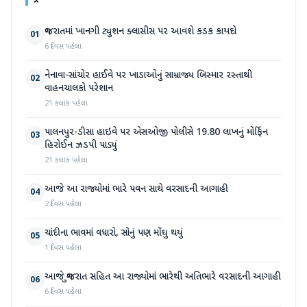
ગુજરાતમાં ખાનગી ટ્યુશન ક્લાસીસ પર આવશે કડક કાયદો
01
6 દિવસ પહેલા
નેનાવા-સાંચોર હાઈવે પર ખાડાઓનું સામ્રાજ્ય બિસ્માર રસ્તાથી
02
વાહનચાલકો પરેશાન
21 કલાક પહેલા
પાલનપુર-ડીસા હાઇવે પર એસઓજી પોલીસે 19.80 લાખનું મોર્ફિન
03
હિરોઈન ઝડપી પાડ્યું
21 કલાક પહેલા
આજે આ રાજ્યોમાં ભારે પવન સાથે વરસાદની આગાહી
04
2 દિવસ પહેલા
ચાંદીના ભાવમાં વધારો, સોનું પણ મોંઘુ થયું
05
1 દિવસ પહેલા
આજે ગુજરાત સહિત આ રાજ્યોમાં ભારેથી અતિભારે વરસાદની આગાહી
06
6 દિવસ પહેલા