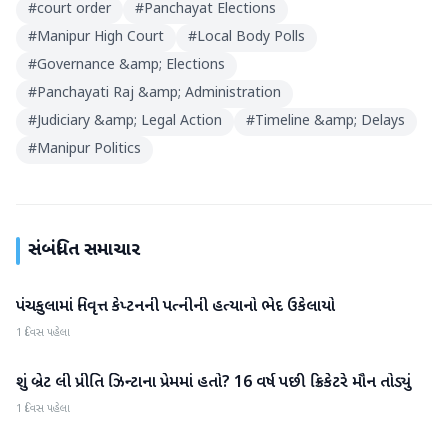
#
court order
#
Panchayat Elections
#
Manipur High Court
#
Local Body Polls
#
Governance &amp; Elections
#
Panchayati Raj &amp; Administration
#
Judiciary &amp; Legal Action
#
Timeline &amp; Delays
#
Manipur Politics
સંબંધિત સમાચાર
પંચકુલામાં નિવૃત્ત કેપ્ટનની પત્નીની હત્યાનો ભેદ ઉકેલાયો
રાષ્ટ્રીય
1 દિવસ પહેલા
શું બ્રેટ લી પ્રીતિ ઝિન્ટાના પ્રેમમાં હતો? 16 વર્ષ પછી ક્રિકેટરે મૌન તોડ્યું
રાષ્ટ્રીય
1 દિવસ પહેલા