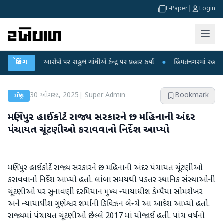
E-Paper
|
Login
ીકના આરોપો પર રાહુલ ગાંધીએ કેન્દ્ર પર પ્રહાર કર્યા
બ્રેકિંગ
●
હિંમતનગરમાં રહસ્યમય વાયરસ
30 ઑગસ્ટ, 2025
|
Super Admin
Bookmark
રાષ્ટ્રીય
મણિપુર હાઈકોર્ટે રાજ્ય સરકારને છ મહિનાની અંદર
પંચાયત ચૂંટણીઓ કરાવવાનો નિર્દેશ આપ્યો
મણિપુર હાઈકોર્ટે રાજ્ય સરકારને છ મહિનાની અંદર પંચાયત ચૂંટણીઓ
કરાવવાનો નિર્દેશ આપ્યો હતો. લાંબા સમયથી પડતર સ્થાનિક સંસ્થાઓની
ચૂંટણીઓ પર સુનાવણી દરમિયાન મુખ્ય ન્યાયાધીશ કેમ્પૈયા સોમશેખર
અને ન્યાયાધીશ ગુણેશ્વર શર્માની ડિવિઝન બેન્ચે આ આદેશ આપ્યો હતો.
રાજ્યમાં પંચાયત ચૂંટણીઓ છેલ્લે 2017 માં યોજાઈ હતી. પાંચ વર્ષનો