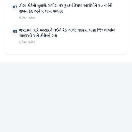
ડીસા કોર્ટનો ચુકાદો: સગીરા પર દુષ્કર્મ કેસમાં આરોપીને ૨૦ વર્ષની
07
સખત કેદ અને ૫ લાખ વળતર
6 દિવસ પહેલા
ગુજરાતમાં ભારે વરસાદને લઈને રેડ એલર્ટ જાહેર, ઘણા જિલ્લાઓમાં
08
શાળાઓ અને કોલેજો બંધ
6 દિવસ પહેલા