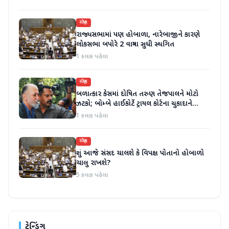
રાષ્ટ્રીય
રાજ્યસભામાં પણ હોબાળા, નારેબાજીને કારણે
લોકસભા બપોરે 2 વાગ્યા સુધી સ્થગિત
1 કલાક પહેલા
રાષ્ટ્રીય
બળાત્કાર કેસમાં દોષિત તરુણ તેજપાલને મોટો
ઝટકો; બોમ્બે હાઈકોર્ટે ટ્રાયલ કોર્ટના ચુકાદાને
ઉલટાવી દીધો
1 કલાક પહેલા
રાષ્ટ્રીય
શું આજે સંસદ ચાલશે કે વિપક્ષ પોતાનો હોબાળો
ચાલુ રાખશે?
5 કલાક પહેલા
ટ્રેન્ડિંગ