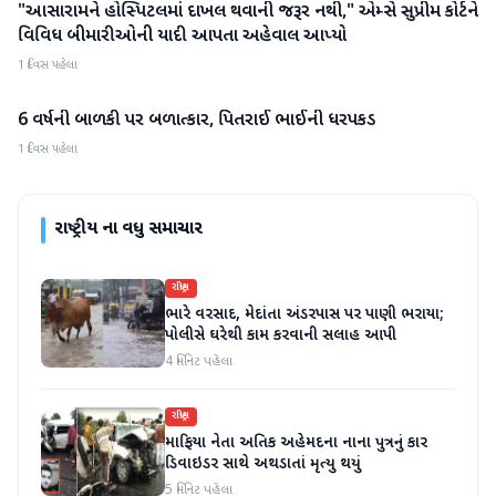
"આસારામને હોસ્પિટલમાં દાખલ થવાની જરૂર નથી," એમ્સે સુપ્રીમ કોર્ટને
રાષ્ટ્રીય
વિવિધ બીમારીઓની યાદી આપતા અહેવાલ આપ્યો
1 દિવસ પહેલા
6 વર્ષની બાળકી પર બળાત્કાર, પિતરાઈ ભાઈની ધરપકડ
રાષ્ટ્રીય
1 દિવસ પહેલા
રાષ્ટ્રીય
ના વધુ સમાચાર
રાષ્ટ્રીય
ભારે વરસાદ, મેદાંતા અંડરપાસ પર પાણી ભરાયા;
પોલીસે ઘરેથી કામ કરવાની સલાહ આપી
4 મિનિટ પહેલા
રાષ્ટ્રીય
માફિયા નેતા અતિક અહેમદના નાના પુત્રનું કાર
ડિવાઇડર સાથે અથડાતાં મૃત્યુ થયું
5 મિનિટ પહેલા