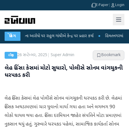
E-Paper
|
Login
 લીકના આરોપો પર રાહુલ ગાંધીએ કેન્દ્ર પર પ્રહાર કર્યા
બ્રેકિંગ
●
હિંમતનગરમાં રહસ્યમય વાય
26 સપ્ટેમ્બર, 2025
|
Super Admin
Bookmark
રાષ્ટ્રીય
લેહ હિંસા કેસમાં મોટો સુધારો, પોલીસે સોનમ વાંગચુકની
ધરપકડ કરી
લેહ હિંસા કેસમાં લેહ પોલીસે સોનમ વાંગચુકની ધરપકડ કરી છે. લેહમાં
હિંસક અથડામણમાં ચાર યુવાનો માર્યા ગયા હતા અને લગભગ 90
લોકો ઘાયલ થયા હતા. હિંસા દરમિયાન જાહેર સંપત્તિને મોટા પ્રમાણમાં
નુકસાન થયું હતું. ગુરુવારે ધરપકડ પહેલાં, સામાજિક કાર્યકર્તા સોનમ