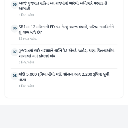
આજે ગુજરાત સહિત આ રાજ્યોમાં ભારેથી અતિભારે વરસાદની
05
આગાહી
6 દિવસ પહેલા
SBI માં 12 મહિનાની FD પર કેટલું વ્યાજ મળશે, વરિષ્ઠ નાગરિકોને
06
શું લાભ મળે છે?
12 કલાક પહેલા
ગુજરાતમાં ભારે વરસાદને લઈને રેડ એલર્ટ જાહેર, ઘણા જિલ્લાઓમાં
07
શાળાઓ અને કોલેજો બંધ
6 દિવસ પહેલા
ચાંદી 5,000 રૂપિયા મોંઘી થઈ, સોનાના ભાવ 2,200 રૂપિયા સુધી
08
વધ્યા
1 દિવસ પહેલા