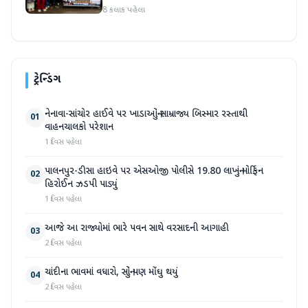
8 કલાક પહેલા
ટ્રેન્ડિંગ
નેનાવા-સાંચોર હાઈવે પર ખાડાઓનું સામ્રાજ્ય બિસ્માર રસ્તાથી
01
વાહનચાલકો પરેશાન
1 દિવસ પહેલા
પાલનપુર-ડીસા હાઇવે પર એસઓજી પોલીસે 19.80 લાખનું મોર્ફિન
02
હિરોઈન ઝડપી પાડ્યું
1 દિવસ પહેલા
આજે આ રાજ્યોમાં ભારે પવન સાથે વરસાદની આગાહી
03
2 દિવસ પહેલા
ચાંદીના ભાવમાં વધારો, સોનું પણ મોંઘુ થયું
04
2 દિવસ પહેલા