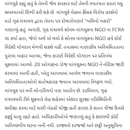
વાંગચુકે કહ્યું હતું કે તેમની જેલ સરકાર માટે તેમની સ્વતંત્રતા કરતાં વધુ
સમસ્યાઓ ઊભી કરી શકે છે. વાંગચુકે લેહમાં હિંસક વિરોધ પ્રદર્શનો
માટે ગૃહ મંત્રાલય દ્વારા તેમના પર દોષારોપણને "બલિનો બકરો"
ગણાવ્યું હતું. અગાઉ, ગૃહ મંત્રાલયે સોનમ વાંગચુકના NGO ના FCRA
રદ કર્યા હતા, જેનો અર્થ એ થયો કે સોનમ વાંગચુકના NGO હવે કોઈ
વિદેશી યોગદાન મેળવી શકશે નહીં. તપાસમાં નાણાકીય અનિયમિતતાના
પુરાવા બહાર આવ્યા, જેના કારણે વિદેશી યોગદાન પર પ્રતિબંધ
મૂકવામાં આવ્યો. 20 ઓગસ્ટના રોજ વાંગચુકના NGO ને નોટિસ જારી
કરવામાં આવી હતી, પરંતુ આપવામાં આવેલ જવાબ નાણાકીય
અનિયમિતતાઓનો સંતોષકારક જવાબ આપવામાં નિષ્ફળ ગયો.
વાંગચુક પર મની લોન્ડરિંગનો પણ આરોપ છે. દરમિયાન, ગૃહ
મંત્રાલયની ટીમે શુક્રવારે લેહ શહેરમાં એકંદર સુરક્ષા પરિસ્થિતિની
સમીક્ષા કરવા માટે ઘણી બેઠકો યોજી હતી કારણ કે સતત ત્રીજા દિવસે
કર્ફ્યુ ચાલુ રહ્યો હતો. અધિકારીઓએ જણાવ્યું હતું કે ક્યાંયથી કોઈ
અનિચ્છનીય ઘટના બની નથી. રાજ્યનો દરજ્જો અને છઠ્ઠી અનુસૂચિના