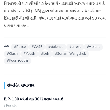
વિસ્તરણની માંગણીઓ પર કેન્દ્ર સાથે વાટાઘાટો આગળ વધારવા માટે
લેહ એપેક્સ બોડી (LAB) દ્વારા બોલાવવામાં આવેલા બંધ દરમિયાન
હિંસા ફાટી નીકળી હતી, જેમાં ચાર લોકો માર્યા ગયા હતા અને 90 અન્ય
ઘાયલ થયા હતા.
ટેગ્સ:
#
Police
#
CASE
#
violence
#
arrest
#
violent
#
Clash
#
Youth
#
Leh
#
Sonam Wangchuk
#
Four Youths
સંબંધિત સમાચાર
BJPનો 30 વર્ષનો ગઢ 30 દિવસમાં ધ્વસ્ત!
રાષ્ટ્રીય
3 દિવસ પહેલા