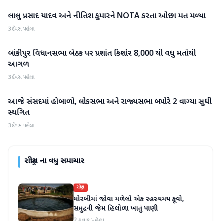
લાલુ પ્રસાદ યાદવ અને નીતિશ કુમારને NOTA કરતા ઓછા મત મળ્યા
રાષ્ટ્રીય
3 દિવસ પહેલા
બાંકીપુર વિધાનસભા બેઠક પર પ્રશાંત કિશોર 8,000 થી વધુ મતોથી
રાષ્ટ્રીય
આગળ
3 દિવસ પહેલા
આજે સંસદમાં હોબાળો, લોકસભા અને રાજ્યસભા બપોરે 2 વાગ્યા સુધી
રાષ્ટ્રીય
સ્થગિત
3 દિવસ પહેલા
રાષ્ટ્રીય
ના વધુ સમાચાર
રાષ્ટ્રીય
મોરબીમાં જોવા મળેલો એક રહસ્યમય કૂવો,
સમુદ્રની જેમ હિલોળા ખાતું પાણી
2 કલાક પહેલા