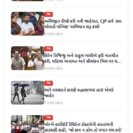
રાષ્ટ્રીય
અભિજીત દીપકે કરી નવી જાહેરાત, CJP હવે 'ક્યા
બોલતી પબ્લિક' અભિયાન શરૂ કરશે
6 કલાક પહેલા
રાષ્ટ્રીય
કિરેન રિજિજુ અને રાહુલ ગાંધીએ ફરી વાતચીત
કરી, મહિલા અનામત અને સીમાંકન બિલ પર ચર્ચા
કરી
6 કલાક પહેલા
રાષ્ટ્રીય
ભારે વરસાદને કારણે રુદ્રપ્રયાગમાં હાઇ એલર્ટ
જાહેર
7 કલાક પહેલા
રાષ્ટ્રીય
બોમ્બે હાઈકોર્ટે રેસિડેન્ટ ડોક્ટરોની હડતાળની
ઝાટકણી કાઢી, 'જો કામ ન હોય તો પગાર બંધ કરો'