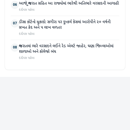
આજે ગુજરાત સહિત આ રાજ્યોમાં ભારેથી અતિભારે વરસાદની આગાહી
06
6 દિવસ પહેલા
ડીસા કોર્ટનો ચુકાદો: સગીરા પર દુષ્કર્મ કેસમાં આરોપીને ૨૦ વર્ષની
07
સખત કેદ અને ૫ લાખ વળતર
6 દિવસ પહેલા
ગુજરાતમાં ભારે વરસાદને લઈને રેડ એલર્ટ જાહેર, ઘણા જિલ્લાઓમાં
08
શાળાઓ અને કોલેજો બંધ
6 દિવસ પહેલા