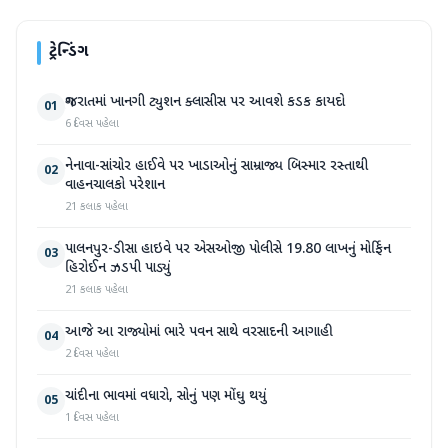
ટ્રેન્ડિંગ
ગુજરાતમાં ખાનગી ટ્યુશન ક્લાસીસ પર આવશે કડક કાયદો
01
6 દિવસ પહેલા
નેનાવા-સાંચોર હાઈવે પર ખાડાઓનું સામ્રાજ્ય બિસ્માર રસ્તાથી
02
વાહનચાલકો પરેશાન
21 કલાક પહેલા
પાલનપુર-ડીસા હાઇવે પર એસઓજી પોલીસે 19.80 લાખનું મોર્ફિન
03
હિરોઈન ઝડપી પાડ્યું
21 કલાક પહેલા
આજે આ રાજ્યોમાં ભારે પવન સાથે વરસાદની આગાહી
04
2 દિવસ પહેલા
ચાંદીના ભાવમાં વધારો, સોનું પણ મોંઘુ થયું
05
1 દિવસ પહેલા