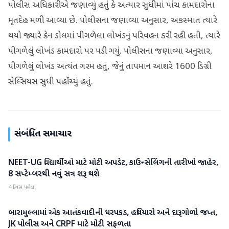
પોલીસ અધિકારીએ જણાવ્યું હતું કે અત્યાર સુધીમાં પાંચ કામદારોના
મૃતદેહ મળી આવ્યા છે. પોલીસના જણાવ્યા અનુસાર, અકસ્માત ત્યારે
થયો જ્યારે ક્રેન ડોલમાં પીગળેલા લોખંડનું પરિવહન કરી રહી હતી, ત્યારે
પીગળેલું લોખંડ કામદારો પર પડી ગયું. પોલીસના જણાવ્યા અનુસાર,
પીગળેલું લોખંડ અત્યંત ગરમ હતું, જેનું તાપમાન આશરે 1600 ડિગ્રી
સેલ્સિયસ સુધી પહોંચ્યું હતું.
સંબંધિત સમાચાર
NEET-UG વિદ્યાર્થીઓ માટે મોટી અપડેટ, કાઉન્સેલિંગની તારીખો જાહેર,
રાષ્ટ્રીય
8 સપ્ટેમ્બરથી નવું સત્ર શરૂ થશે
4 દિવસ પહેલા
બારામુલ્લામાં એક આતંકવાદીની ધરપકડ, હથિયારો અને દારૂગોળો જપ્ત,
રાષ્ટ્રીય
JK પોલીસ અને CRPF માટે મોટી સફળતા