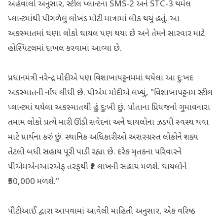
અહેવાલો અનુસાર, સ્ટીલ પ્લાન્ટના SMS-2 અને STC-3 થર્મલ
પ્લાન્ટમાંથી પીગળેલું લોખંડ મોટી માત્રામાં લીક થયું હતું. આ
અકસ્માતમાં ઘણા લોકો ઘાયલ પણ થયા છે અને તેમને સારવાર માટે
હોસ્પિટલમાં દાખલ કરવામાં આવ્યા છે.
પ્રધાનમંત્રી નરેન્દ્ર મોદીએ પણ વિશાખાપટ્ટનમમાં થયેલા આ દુ:ખદ
અકસ્માતની નોંધ લીધી છે. પીએમ મોદીએ લખ્યું, "વિશાખાપટ્ટનમ સ્ટીલ
પ્લાન્ટમાં થયેલા અકસ્માતથી હું દુઃખી છું. પોતાના પ્રિયજનો ગુમાવનારા
તમામ લોકો પ્રત્યે મારી ઊંડી સંવેદના અને ઘાયલોના ઝડપી સ્વસ્થ થવા
માટે પ્રાર્થના કરું છું. સ્થાનિક અધિકારીઓ અસરગ્રસ્ત લોકોને શક્ય
તેટલી બધી સહાય પૂરી પાડી રહ્યા છે. દરેક મૃતકના પરિવારને
પીએમએનઆરએફ તરફથી ₹2 લાખની સહાય મળશે. ઘાયલોને
₹50,000 મળશે."
પીટીઆઈ દ્વારા આપવામાં આવેલી માહિતી અનુસાર, એક વરિષ્ઠ