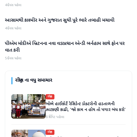
4 દિવસ પહેલા
આસામથી કાશ્મીર અને ગુજરાત સુધી પૂરે ભારે તબાહી મચાવી
રાષ્ટ્રીય
4 દિવસ પહેલા
પીએમ મોદીએ બ્રિટનના નવા વડાપ્રધાન એન્ડી બર્નહામ સાથે ફોન પર
રાષ્ટ્રીય
વાત કરી
5 દિવસ પહેલા
રાષ્ટ્રીય
ના વધુ સમાચાર
રાષ્ટ્રીય
બોમ્બે હાઈકોર્ટે રેસિડેન્ટ ડોક્ટરોની હડતાળની
ઝાટકણી કાઢી, 'જો કામ ન હોય તો પગાર બંધ કરો'
6 મિનિટ પહેલા
રાષ્ટ્રીય