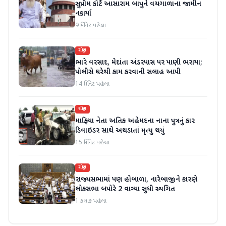
સુપ્રીમ કોર્ટે આસારામ બાપુને વચગાળાના જામીન
નકાર્યા
9 મિનિટ પહેલા
રાષ્ટ્રીય
ભારે વરસાદ, મેદાંતા અંડરપાસ પર પાણી ભરાયા;
પોલીસે ઘરેથી કામ કરવાની સલાહ આપી
14 મિનિટ પહેલા
રાષ્ટ્રીય
માફિયા નેતા અતિક અહેમદના નાના પુત્રનું કાર
ડિવાઇડર સાથે અથડાતાં મૃત્યુ થયું
15 મિનિટ પહેલા
રાષ્ટ્રીય
રાજ્યસભામાં પણ હોબાળા, નારેબાજીને કારણે
લોકસભા બપોરે 2 વાગ્યા સુધી સ્થગિત
1 કલાક પહેલા