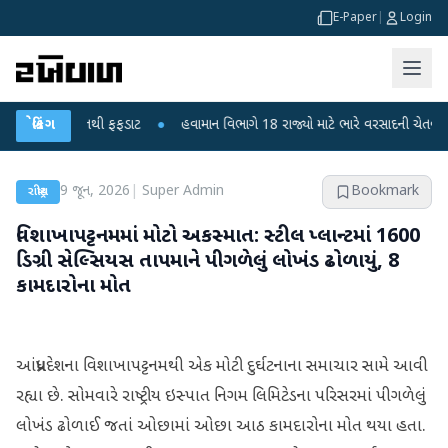
E-Paper
|
Login
કોના મોતથી ફફડાટ
બ્રેકિંગ
●
હવામાન વિભાગે 18 રાજ્યો માટે ભારે વરસાદની ચેતવણી જારી ક
9 જૂન, 2026
|
Super Admin
Bookmark
રાષ્ટ્રીય
વિશાખાપટ્ટનમમાં મોટો અકસ્માત: સ્ટીલ પ્લાન્ટમાં 1600
ડિગ્રી સેલ્સિયસ તાપમાને પીગળેલું લોખંડ ઢોળાયું, 8
કામદારોના મોત
આંધ્રપ્રદેશના વિશાખાપટ્ટનમથી એક મોટી દુર્ઘટનાના સમાચાર સામે આવી
રહ્યા છે. સોમવારે રાષ્ટ્રીય ઇસ્પાત નિગમ લિમિટેડના પરિસરમાં પીગળેલું
લોખંડ ઢોળાઈ જતાં ઓછામાં ઓછા આઠ કામદારોના મોત થયા હતા.