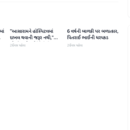
માં
"આસારામને હોસ્પિટલમાં
6 વર્ષની બાળકી પર બળાત્કાર,
રાષ્ટ્રીય
રાષ્ટ્રીય
દાખલ થવાની જરૂર નથી,"
પિતરાઈ ભાઈની ધરપકડ
એમ્સે સુપ્રીમ કોર્ટને વિવિધ
2 દિવસ પહેલા
2 દિવસ પહેલા
બીમારીઓની યાદી આપતા
અહેવાલ આપ્યો