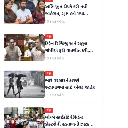
અભિજીત દીપકે કરી નવી
જાહેરાત, CJP હવે 'ક્યા
બોલતી પબ્લિક' અભિયાન શરૂ
10 કલાક પહેલા
કરશે
રાષ્ટ્રીય
કિરેન રિજિજુ અને રાહુલ
ગાંધીએ ફરી વાતચીત કરી,
મહિલા અનામત અને સીમાંકન
10 કલાક પહેલા
બિલ પર ચર્ચા કરી
રાષ્ટ્રીય
ભારે વરસાદને કારણે
રુદ્રપ્રયાગમાં હાઇ એલર્ટ જાહેર
11 કલાક પહેલા
રાષ્ટ્રીય
બોમ્બે હાઈકોર્ટે રેસિડેન્ટ
ડોક્ટરોની હડતાળની ઝાટકણી