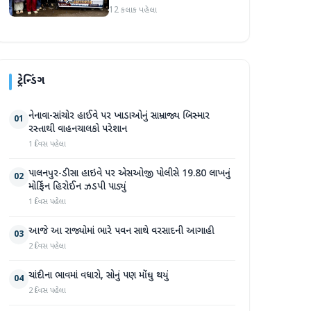
કાઢી, 'જો કામ ન હોય તો પગાર
12 કલાક પહેલા
બંધ કરો'
ટ્રેન્ડિંગ
નેનાવા-સાંચોર હાઈવે પર ખાડાઓનું સામ્રાજ્ય બિસ્માર
01
રસ્તાથી વાહનચાલકો પરેશાન
1 દિવસ પહેલા
પાલનપુર-ડીસા હાઇવે પર એસઓજી પોલીસે 19.80 લાખનું
02
મોર્ફિન હિરોઈન ઝડપી પાડ્યું
1 દિવસ પહેલા
આજે આ રાજ્યોમાં ભારે પવન સાથે વરસાદની આગાહી
03
2 દિવસ પહેલા
ચાંદીના ભાવમાં વધારો, સોનું પણ મોંઘુ થયું
04
2 દિવસ પહેલા