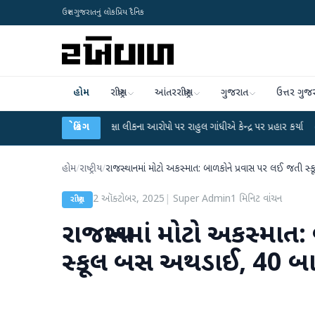
ઉત્તર ગુજરાતનું લોકપ્રિય દૈનિક
હોમ
રાષ્ટ્રીય
આંતરરાષ્ટ્રીય
ગુજરાત
ઉત્તર ગુજ
GC-NET પરીક્ષા લીકના આરોપો પર રાહુલ ગાંધીએ કેન્દ્ર પર પ્રહાર કર્યા
બ્રેકિંગ
●
હિંમતનગરમા
હોમ
/
રાષ્ટ્રીય
/
રાજસ્થાનમાં મોટો અકસ્માત: બાળકોને પ્રવાસ પર લઈ જતી
2 ઑક્ટોબર, 2025
|
Super Admin
1
મિનિટ વાંચન
રાષ્ટ્રીય
રાજસ્થાનમાં મોટો અકસ્માત
સ્કૂલ બસ અથડાઈ, 40 બ