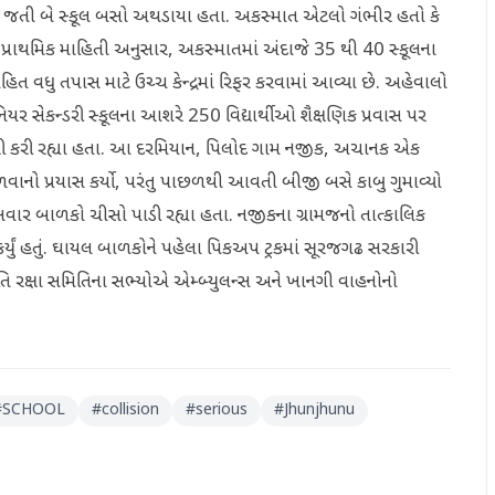
ે લઈ જતી બે સ્કૂલ બસો અથડાયા હતા. અકસ્માત એટલો ગંભીર હતો કે
્રાથમિક માહિતી અનુસાર, અકસ્માતમાં અંદાજે 35 થી 40 સ્કૂલના
 વધુ તપાસ માટે ઉચ્ચ કેન્દ્રમાં રિફર કરવામાં આવ્યા છે. અહેવાલો
 સેકન્ડરી સ્કૂલના આશરે 250 વિદ્યાર્થીઓ શૈક્ષણિક પ્રવાસ પર
ફરી કરી રહ્યા હતા. આ દરમિયાન, પિલોદ ગામ નજીક, અચાનક એક
ટાળવાનો પ્રયાસ કર્યો, પરંતુ પાછળથી આવતી બીજી બસે કાબુ ગુમાવ્યો
સવાર બાળકો ચીસો પાડી રહ્યા હતા. નજીકના ગ્રામજનો તાત્કાલિક
કર્યું હતું. ઘાયલ બાળકોને પહેલા પિકઅપ ટ્રકમાં સૂરજગઢ સરકારી
િ રક્ષા સમિતિના સભ્યોએ એમ્બ્યુલન્સ અને ખાનગી વાહનોનો
#
SCHOOL
#
collision
#
serious
#
Jhunjhunu