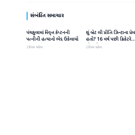
સંબંધિત સમાચાર
પંચકુલામાં નિવૃત્ત કેપ્ટનની
શું બ્રેટ લી પ્રીતિ ઝિન્ટાના પ્રેમ
રાષ્ટ્રીય
રાષ્ટ્રીય
પત્નીની હત્યાનો ભેદ ઉકેલાયો
હતો? 16 વર્ષ પછી ક્રિકેટરે
મૌન તોડ્યું
2 દિવસ પહેલા
2 દિવસ પહેલા