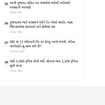
આજે ગુજરાત સહિત આ રાજ્યોમાં ભારેથી અતિભારે
05
વરસાદની આગાહી
6 દિવસ પહેલા
ગુજરાતમાં ભારે વરસાદને લઈને રેડ એલર્ટ જાહેર, ઘણા
06
જિલ્લાઓમાં શાળાઓ અને કોલેજો બંધ
6 દિવસ પહેલા
SBI માં 12 મહિનાની FD પર કેટલું વ્યાજ મળશે, વરિષ્ઠ
07
નાગરિકોને શું લાભ મળે છે?
16 કલાક પહેલા
ચાંદી 5,000 રૂપિયા મોંઘી થઈ, સોનાના ભાવ 2,200 રૂપિયા
08
સુધી વધ્યા
1 દિવસ પહેલા