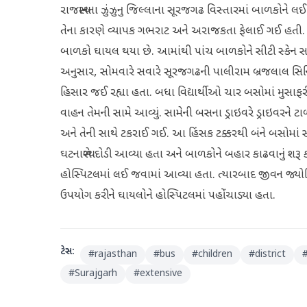
રાજસ્થાનના ઝુંઝુનુ જિલ્લાના સૂરજગઢ વિસ્તારમાં બાળકોન
તેના કારણે વ્યાપક ગભરાટ અને અરાજકતા ફેલાઈ ગઈ હતી. પ
બાળકો ઘાયલ થયા છે. આમાંથી પાંચ બાળકોને સીટી સ્કેન સહિત
અનુસાર, સોમવારે સવારે સૂરજગઢની પાલીરામ બ્રજલાલ સિનિયર
હિસાર જઈ રહ્યા હતા. બધા વિદ્યાર્થીઓ ચાર બસોમાં મુસા
વાહન તેમની સામે આવ્યું. સામેની બસના ડ્રાઇવરે ડ્રાઇવરને 
અને તેની સાથે ટકરાઈ ગઈ. આ હિંસક ટક્કરથી બંને બસોમાં 
ઘટનાસ્થળે દોડી આવ્યા હતા અને બાળકોને બહાર કાઢવાનું શરૂ 
હોસ્પિટલમાં લઈ જવામાં આવ્યા હતા. ત્યારબાદ જીવન જ્યોત
ઉપયોગ કરીને ઘાયલોને હોસ્પિટલમાં પહોંચાડ્યા હતા.
ટેગ્સ:
#
rajasthan
#
bus
#
children
#
district
#
Surajgarh
#
extensive