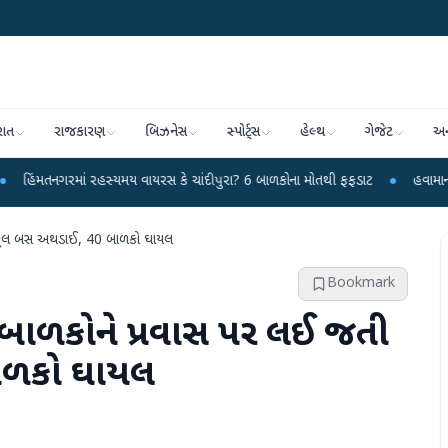
રાત
રાજકારણ
બિઝનેસ
સ્પોર્ટ્સ
હેલ્થ
ગેજેટ
અન
ં રહસ્યમય વાયરસ કે ચાંદીપુરા? 6 બાળકોના મોતથી ફફડાટ
●
હવામાન વિભાગે 18 રાજ
 સ્કૂલ બસ અથડાઈ, 40 બાળકો ઘાયલ
Bookmark
: બાળકોને પ્રવાસ પર લઈ જતી
ાળકો ઘાયલ