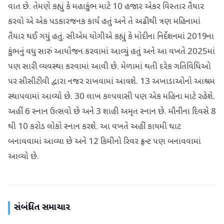
વાત છે. તેમણે કહ્યું કે મહાકુંભ માટે 10 હજાર એકર વિસ્તાર તૈયાર
કરવો એ એક પડકારજનક કાર્ય હતું અને તે અઢીથી ત્રણ મહિનામાં
તૈયાર થઈ ગયું હતું. સીએમ યોગીએ કહ્યું કે મોદીના નિર્દેશનમાં 2019ના
કુંભનું વધુ સારું આયોજન કરવામાં આવ્યું હતું અને આ વખતે 2025માં
પણ સારી વ્યવસ્થા કરવામાં આવી છે. મેળામાં થતી દરેક ગતિવિધિઓ
પર સીસીટીવી દ્વારા નજર રાખવામાં આવશે. 13 અખાડાઓનો આશ્રમ
સ્થાપવામાં આવ્યો છે. 30 લાખ કલ્પવાસી પણ એક મહિના માટે રહેશે.
અહીં 6 સ્નાન ઉત્સવો છે અને 3 શાહી અમૃત સ્નાન છે. મૌનીના દિવસે 8
થી 10 કરોડ લોકો સ્નાન કરશે. આ વખતે અહીં કાયમી ઘાટ
બનાવવામાં આવ્યા છે અને 12 કિમીનો રિવર ફ્રન્ટ પણ બનાવવામાં
આવ્યો છે.
સંબંધિત સમાચાર