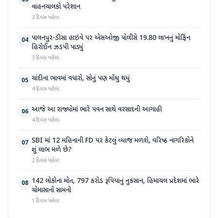
03
વાહનચાલકો પરેશાન
3 દિવસ પહેલા
પાલનપુર-ડીસા હાઇવે પર એસઓજી પોલીસે 19.80 લાખનું મોર્ફિન
04
હિરોઈન ઝડપી પાડ્યું
3 દિવસ પહેલા
ચાંદીના ભાવમાં વધારો, સોનું પણ મોંઘુ થયું
05
4 દિવસ પહેલા
આજે આ રાજ્યોમાં ભારે પવન સાથે વરસાદની આગાહી
06
4 દિવસ પહેલા
SBI માં 12 મહિનાની FD પર કેટલું વ્યાજ મળશે, વરિષ્ઠ નાગરિકોને
07
શું લાભ મળે છે?
2 દિવસ પહેલા
142 લોકોના મોત, 797 કરોડ રૂપિયાનું નુકસાન, હિમાચલ પ્રદેશમાં ભારે
08
ચોમાસાનો સામનો
1 દિવસ પહેલા