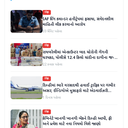
રાષ્ટ્રીય
IAF વિંગ કમાન્ડર હનીટ્રેપમાં ફસાયા, સંવેદનશીલ
માહિતી લીક કરવાનો આરોપ
33 મિનિટ પહેલા
રાષ્ટ્રીય
રાયબરેલીમાં એન્કાઉન્ટર બાદ ચોરોની ગેંગની
ધરપકડ, પોલીસે 12.4 કિલો ચાંદીના દાગીના જપ્ત
કર્યા
22 કલાક પહેલા
રાષ્ટ્રીય
દિલ્હીમાં ભારે વરસાદથી હવાઈ ટ્રાફિક પર ગંભીર
અસર; ઈન્ડિગોએ મુસાફરો માટે એડવાઈઝરી
જાહેર કરી
1 દિવસ પહેલા
રાષ્ટ્રીય
કેબિનેટે ખાનગી ખાનગી બેંકને દિલ્હી આપી, ફી
અને પ્રવેશ માટે નવા નિયમો વિશે જાણો