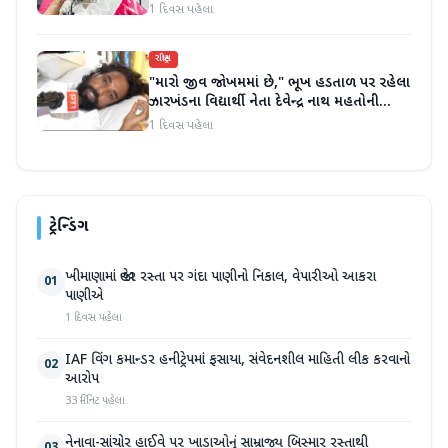
1 દિવસ પહેલા
રાષ્ટ્રીય
"મારો જીવ જોખમમાં છે," ભૂખ હડતાળ પર રહેલા
ઝારખંડના વિદ્યાર્થી નેતા દેવેન્દ્ર નાથ મહતોની
તબિયત ખરાબ
1 દિવસ પહેલા
ટ્રેન્ડિંગ
ખીમાણામાં જાહેર રસ્તા પર ગંદા પાણીનો નિકાલ, વેપારીઓ આકરા
01
પાણીએ
1 દિવસ પહેલા
IAF વિંગ કમાન્ડર હનીટ્રેપમાં ફસાયા, સંવેદનશીલ માહિતી લીક કરવાનો
02
આરોપ
33 મિનિટ પહેલા
નેનાવા-સાંચોર હાઈવે પર ખાડાઓનું સામ્રાજ્ય બિસ્માર રસ્તાથી