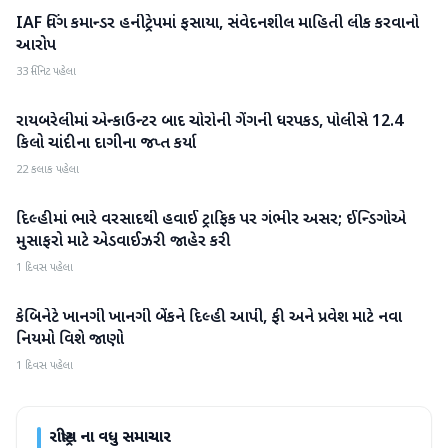
IAF વિંગ કમાન્ડર હનીટ્રેપમાં ફસાયા, સંવેદનશીલ માહિતી લીક કરવાનો
રાષ્ટ્રીય
આરોપ
33 મિનિટ પહેલા
રાયબરેલીમાં એન્કાઉન્ટર બાદ ચોરોની ગેંગની ધરપકડ, પોલીસે 12.4
રાષ્ટ્રીય
કિલો ચાંદીના દાગીના જપ્ત કર્યા
22 કલાક પહેલા
દિલ્હીમાં ભારે વરસાદથી હવાઈ ટ્રાફિક પર ગંભીર અસર; ઈન્ડિગોએ
રાષ્ટ્રીય
મુસાફરો માટે એડવાઈઝરી જાહેર કરી
1 દિવસ પહેલા
કેબિનેટે ખાનગી ખાનગી બેંકને દિલ્હી આપી, ફી અને પ્રવેશ માટે નવા
રાષ્ટ્રીય
નિયમો વિશે જાણો
1 દિવસ પહેલા
રાષ્ટ્રીય
ના વધુ સમાચાર