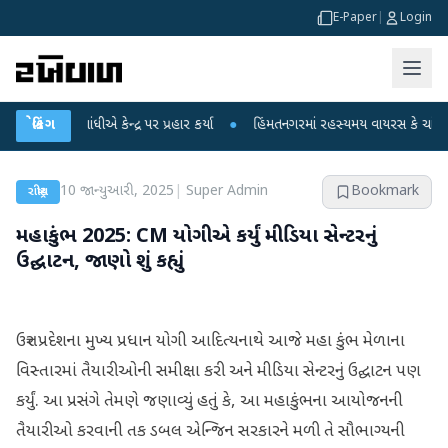
E-Paper
|
Login
લ ગાંધીએ કેન્દ્ર પર પ્રહાર કર્યા
બ્રેકિંગ
●
હિંમતનગરમાં રહસ્યમય વાયરસ કે ચાંદીપુરા? 6
10 જાન્યુઆરી, 2025
|
Super Admin
Bookmark
રાષ્ટ્રીય
મહાકુંભ 2025: CM યોગીએ કર્યું મીડિયા સેન્ટરનું
ઉદ્ઘાટન, જાણો શું કહ્યું
ઉત્તર પ્રદેશના મુખ્ય પ્રધાન યોગી આદિત્યનાથે આજે મહા કુંભ મેળાના
વિસ્તારમાં તૈયારીઓની સમીક્ષા કરી અને મીડિયા સેન્ટરનું ઉદ્ઘાટન પણ
કર્યું. આ પ્રસંગે તેમણે જણાવ્યું હતું કે, આ મહાકુંભના આયોજનની
તૈયારીઓ કરવાની તક ડબલ એન્જિન સરકારને મળી તે સૌભાગ્યની