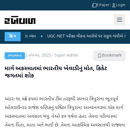
E-Paper
|
Login
અને ડેટા પ્લાન
બ્રેકિંગ
●
UGC-NET પરીક્ષા લીકના આરોપો પર રાહુલ ગાંધીએ કેન્દ્ર પર પ્રહાર 
2 નવેમ્બર, 2025
|
Super Admin
Bookmark
રમતગમત
માર્ગ અકસ્માતમાં ભારતીય ખેલાડીનું મોત, ક્રિકેટ
જગતમાં શોક
અંડર-૧૯ વર્લ્ડ કપમાં ભારતીય ટીમ તરફથી રમનાર ત્રિપુરાના ભૂતપૂર્વ
ઓલરાઉન્ડર રાજેશ વણિકનું પશ્ચિમ ત્રિપુરાના આનંદનગરમાં એક માર્ગ
અકસ્માતમાં અવસાન થયું. તેઓ ૪૦ વર્ષના હતા. તેમના પરિવારમાં
તેમના પિતા, માતા અને ભાઈ છે. તેમના આકસ્મિક અવસાનથી રાજ્યના