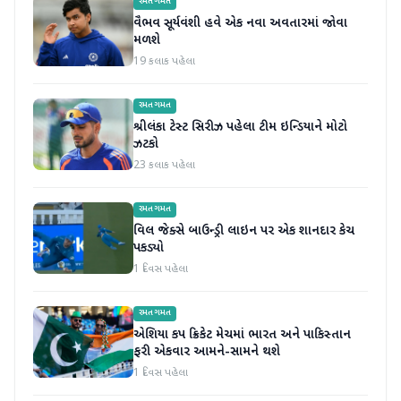
રમતગમત
વૈભવ સૂર્યવંશી હવે એક નવા અવતારમાં જોવા
મળશે
19 કલાક પહેલા
રમતગમત
શ્રીલંકા ટેસ્ટ સિરીઝ પહેલા ટીમ ઇન્ડિયાને મોટો
ઝટકો
23 કલાક પહેલા
રમતગમત
વિલ જેક્સે બાઉન્ડ્રી લાઇન પર એક શાનદાર કેચ
પકડ્યો
1 દિવસ પહેલા
રમતગમત
એશિયા કપ ક્રિકેટ મેચમાં ભારત અને પાકિસ્તાન
ફરી એકવાર આમને-સામને થશે
1 દિવસ પહેલા