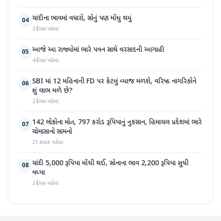
ચાંદીના ભાવમાં વધારો, સોનું પણ મોંઘુ થયું
04
3 દિવસ પહેલા
આજે આ રાજ્યોમાં ભારે પવન સાથે વરસાદની આગાહી
05
4 દિવસ પહેલા
SBI માં 12 મહિનાની FD પર કેટલું વ્યાજ મળશે, વરિષ્ઠ નાગરિકોને
06
શું લાભ મળે છે?
2 દિવસ પહેલા
142 લોકોના મોત, 797 કરોડ રૂપિયાનું નુકસાન, હિમાચલ પ્રદેશમાં ભારે
07
ચોમાસાનો સામનો
21 કલાક પહેલા
ચાંદી 5,000 રૂપિયા મોંઘી થઈ, સોનાના ભાવ 2,200 રૂપિયા સુધી
08
વધ્યા
2 દિવસ પહેલા