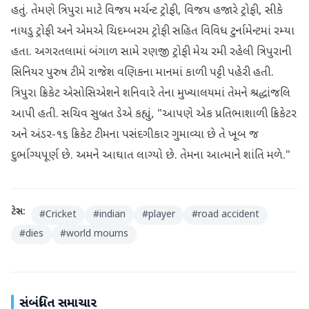
હતું. તેમણે ત્રિપુરા માટે વિજય મર્ચન્ટ ટ્રોફી, વિજય હજારે ટ્રોફી, સીકે
નાયડુ ટ્રોફી અને એમએ ચિદમ્બરમ ટ્રોફી સહિત વિવિધ ટુર્નામેન્ટમાં રમ્યા
હતા. અગરતલામાં બંગાળ સામે રણજી ટ્રોફી મેચ રમી રહેલી ત્રિપુરાની
સિનિયર પુરુષ ટીમે રાજેશ વણિકના માનમાં કાળી પટ્ટી પહેરી હતી.
ત્રિપુરા ક્રિકેટ એસોસિએશને શનિવારે તેના મુખ્યાલયમાં તેમને શ્રદ્ધાંજલિ
આપી હતી. સચિવ સુબ્રત ડેએ કહ્યું, "આપણે એક પ્રતિભાશાળી ક્રિકેટર
અને અંડર-૧૬ ક્રિકેટ ટીમના પસંદગીકાર ગુમાવ્યા છે તે ખૂબ જ
દુર્ભાગ્યપૂર્ણ છે. અમને આઘાત લાગ્યો છે. તેમના આત્માને શાંતિ મળે."
ટેગ્સ:
#
Cricket
#
indian
#
player
#
road accident
#
dies
#
world mourns
સંબંધિત સમાચાર