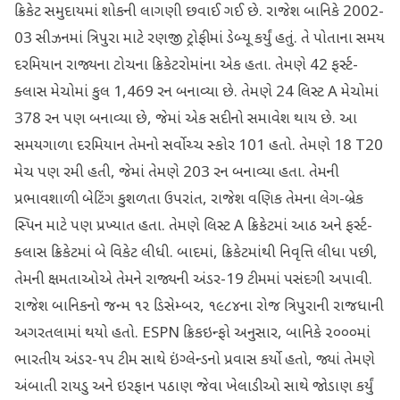
ક્રિકેટ સમુદાયમાં શોકની લાગણી છવાઈ ગઈ છે. રાજેશ બાનિકે 2002-
03 સીઝનમાં ત્રિપુરા માટે રણજી ટ્રોફીમાં ડેબ્યૂ કર્યું હતું. તે પોતાના સમય
દરમિયાન રાજ્યના ટોચના ક્રિકેટરોમાંના એક હતા. તેમણે 42 ફર્સ્ટ-
ક્લાસ મેચોમાં કુલ 1,469 રન બનાવ્યા છે. તેમણે 24 લિસ્ટ A મેચોમાં
378 રન પણ બનાવ્યા છે, જેમાં એક સદીનો સમાવેશ થાય છે. આ
સમયગાળા દરમિયાન તેમનો સર્વોચ્ચ સ્કોર 101 હતો. તેમણે 18 T20
મેચ પણ રમી હતી, જેમાં તેમણે 203 રન બનાવ્યા હતા. તેમની
પ્રભાવશાળી બેટિંગ કુશળતા ઉપરાંત, રાજેશ વણિક તેમના લેગ-બ્રેક
સ્પિન માટે પણ પ્રખ્યાત હતા. તેમણે લિસ્ટ A ક્રિકેટમાં આઠ અને ફર્સ્ટ-
ક્લાસ ક્રિકેટમાં બે વિકેટ લીધી. બાદમાં, ક્રિકેટમાંથી નિવૃત્તિ લીધા પછી,
તેમની ક્ષમતાઓએ તેમને રાજ્યની અંડર-19 ટીમમાં પસંદગી અપાવી.
રાજેશ બાનિકનો જન્મ ૧૨ ડિસેમ્બર, ૧૯૮૪ના રોજ ત્રિપુરાની રાજધાની
અગરતલામાં થયો હતો. ESPN ક્રિકઇન્ફો અનુસાર, બાનિકે ૨૦૦૦માં
ભારતીય અંડર-૧૫ ટીમ સાથે ઇંગ્લેન્ડનો પ્રવાસ કર્યો હતો, જ્યાં તેમણે
અંબાતી રાયડુ અને ઇરફાન પઠાણ જેવા ખેલાડીઓ સાથે જોડાણ કર્યું