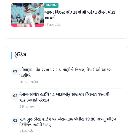
રમતગમત
ભારત વિરુદ્ધ શ્રીલંકા શ્રેણી પહેલા ટીમને મોટો
આંચકો
1 દિવસ પહેલા
ટ્રેન્ડિંગ
ખીમાણામાં જાહેર રસ્તા પર ગંદા પાણીનો નિકાલ, વેપારીઓ આકરા
01
પાણીએ
20 કલાક પહેલા
નેનાવા-સાંચોર હાઈવે પર ખાડાઓનું સામ્રાજ્ય બિસ્માર રસ્તાથી
02
વાહનચાલકો પરેશાન
2 દિવસ પહેલા
પાલનપુર-ડીસા હાઇવે પર એસઓજી પોલીસે 19.80 લાખનું મોર્ફિન
03
હિરોઈન ઝડપી પાડ્યું
2 દિવસ પહેલા