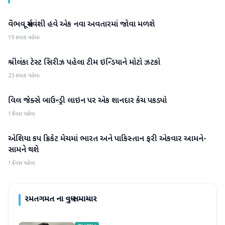
વૈભવ સૂર્યવંશી હવે એક નવા અવતારમાં જોવા મળશે
રમતગમત
19 કલાક પહેલા
શ્રીલંકા ટેસ્ટ સિરીઝ પહેલા ટીમ ઇન્ડિયાને મોટો ઝટકો
રમતગમત
23 કલાક પહેલા
વિલ જેક્સે બાઉન્ડ્રી લાઇન પર એક શાનદાર કેચ પકડ્યો
રમતગમત
1 દિવસ પહેલા
એશિયા કપ ક્રિકેટ મેચમાં ભારત અને પાકિસ્તાન ફરી એકવાર આમને-
રમતગમત
સામને થશે
1 દિવસ પહેલા
રમતગમત
ના વધુ સમાચાર