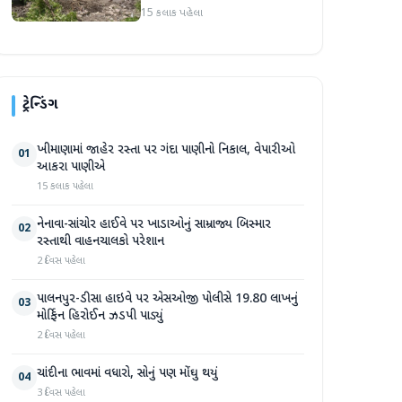
પ્રદેશમાં ભારે ચોમાસાનો સામનો
15 કલાક પહેલા
ટ્રેન્ડિંગ
ખીમાણામાં જાહેર રસ્તા પર ગંદા પાણીનો નિકાલ, વેપારીઓ
01
આકરા પાણીએ
15 કલાક પહેલા
નેનાવા-સાંચોર હાઈવે પર ખાડાઓનું સામ્રાજ્ય બિસ્માર
02
રસ્તાથી વાહનચાલકો પરેશાન
2 દિવસ પહેલા
પાલનપુર-ડીસા હાઇવે પર એસઓજી પોલીસે 19.80 લાખનું
03
મોર્ફિન હિરોઈન ઝડપી પાડ્યું
2 દિવસ પહેલા
ચાંદીના ભાવમાં વધારો, સોનું પણ મોંઘુ થયું
04
3 દિવસ પહેલા