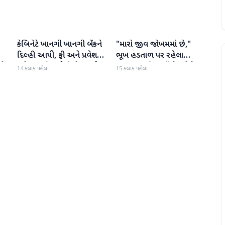
કેબિનેટે ખાનગી ખાનગી બેંકને
"મારો જીવ જોખમમાં છે,"
રાષ્ટ્રીય
રાષ્ટ્રીય
દિલ્હી આપી, ફી અને પ્રવેશ
ભૂખ હડતાળ પર રહેલા
ટે
માટે નવા નિયમો વિશે જાણો
ઝારખંડના વિદ્યાર્થી નેતા દેવેન્દ્ર
14 કલાક પહેલા
15 કલાક પહેલા
નાથ મહતોની તબિયત ખરાબ