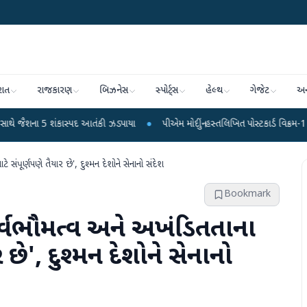
રાત
રાજકારણ
બિઝનેસ
સ્પોર્ટ્સ
હેલ્થ
ગેજેટ
અન
શંકાસ્પદ આતંકી ઝડપાયા
●
પીએમ મોદીનું હસ્તલિખિત પોસ્ટકાર્ડ વિક્રમ-1 રોકેટમાં અવકાશ
ંપૂર્ણપણે તૈયાર છે', દુશ્મન દેશોને સેનાનો સંદેશ
Bookmark
્વભૌમત્વ અને અખંડિતતાના
 છે', દુશ્મન દેશોને સેનાનો