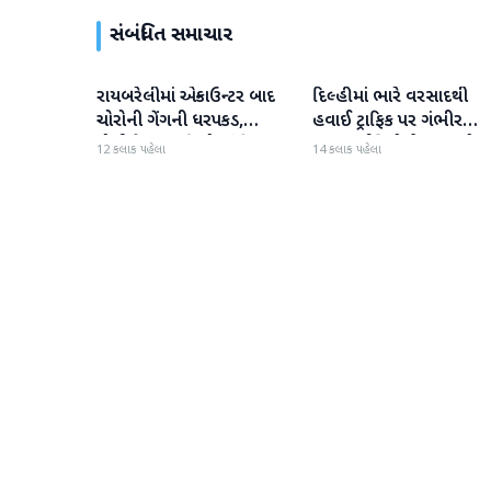
સંબંધિત સમાચાર
રાયબરેલીમાં એન્કાઉન્ટર બાદ
દિલ્હીમાં ભારે વરસાદથી
રાષ્ટ્રીય
રાષ્ટ્રીય
ચોરોની ગેંગની ધરપકડ,
હવાઈ ટ્રાફિક પર ગંભીર
પોલીસે 12.4 કિલો ચાંદીના
અસર; ઈન્ડિગોએ મુસાફરો મા
12 કલાક પહેલા
14 કલાક પહેલા
દાગીના જપ્ત કર્યા
એડવાઈઝરી જાહેર કરી