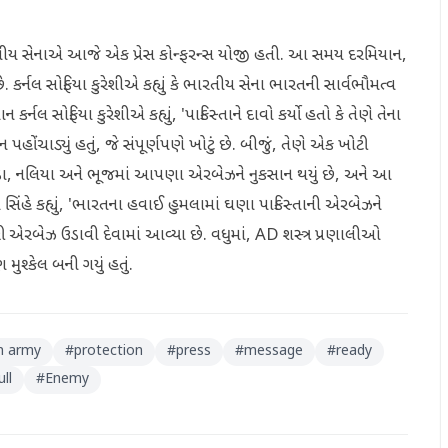
ારતીય સેનાએ આજે એક પ્રેસ કોન્ફરન્સ યોજી હતી. આ સમય દરમિયાન,
 કર્નલ સોફિયા કુરેશીએ કહ્યું કે ભારતીય સેના ભારતની સાર્વભૌમત્વ
્નલ સોફિયા કુરેશીએ કહ્યું, 'પાકિસ્તાને દાવો કર્યો હતો કે તેણે તેના
ોંચાડ્યું હતું, જે સંપૂર્ણપણે ખોટું છે. બીજું, તેણે એક ખોટી
ડા, નલિયા અને ભૂજમાં આપણા એરબેઝને નુકસાન થયું છે, અને આ
ા સિંહે કહ્યું, 'ભારતના હવાઈ હુમલામાં ઘણા પાકિસ્તાની એરબેઝને
લારી એરબેઝ ઉડાવી દેવામાં આવ્યા છે. વધુમાં, AD શસ્ત્ર પ્રણાલીઓ
 મુશ્કેલ બની ગયું હતું.
n army
#
protection
#
press
#
message
#
ready
ull
#
Enemy