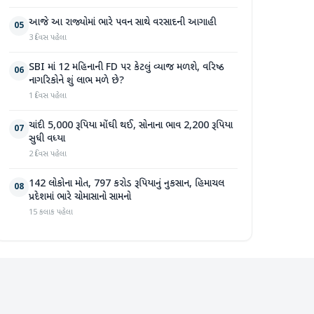
આજે આ રાજ્યોમાં ભારે પવન સાથે વરસાદની આગાહી
05
3 દિવસ પહેલા
SBI માં 12 મહિનાની FD પર કેટલું વ્યાજ મળશે, વરિષ્ઠ
06
નાગરિકોને શું લાભ મળે છે?
1 દિવસ પહેલા
ચાંદી 5,000 રૂપિયા મોંઘી થઈ, સોનાના ભાવ 2,200 રૂપિયા
07
સુધી વધ્યા
2 દિવસ પહેલા
142 લોકોના મોત, 797 કરોડ રૂપિયાનું નુકસાન, હિમાચલ
08
પ્રદેશમાં ભારે ચોમાસાનો સામનો
15 કલાક પહેલા