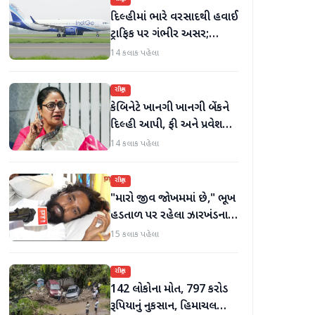
દિલ્હીમાં ભારે વરસાદથી હવાઈ
ટ્રાફિક પર ગંભીર અસર;
ઈન્ડિગોએ મુસાફરો માટે
14 કલાક પહેલા
એડવાઈઝરી જાહેર કરી
રાષ્ટ્રીય
કેબિનેટે ખાનગી ખાનગી બેંકને
દિલ્હી આપી, ફી અને પ્રવેશ
માટે નવા નિયમો વિશે જાણો
14 કલાક પહેલા
રાષ્ટ્રીય
"મારો જીવ જોખમમાં છે," ભૂખ
હડતાળ પર રહેલા ઝારખંડના
વિદ્યાર્થી નેતા દેવેન્દ્ર નાથ
15 કલાક પહેલા
મહતોની તબિયત ખરાબ
રાષ્ટ્રીય
142 લોકોના મોત, 797 કરોડ
રૂપિયાનું નુકસાન, હિમાચલ