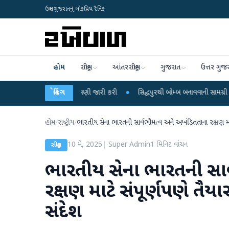
ઉત્તર ગુજરાતનું લોકપ્રિય દૈનિક
હોમ
રાષ્ટ્રીય
આંતરરાષ્ટ્રીય
ગુજરાત
ઉત્તર ગુજ
રે વરસાદની ચેતવણી જારી કરી
બ્રેકિંગ
●
સિદ્ધપુરથી બોમ્બ બનાવવાની સામગ્રી સાથે જૈશના 5 
હોમ
/
રાષ્ટ્રીય
/
ભારતીય સેના ભારતની સાર્વભૌમત્વ અને અખંડિતતાના રક્ષણ માટે સ
10 મે, 2025
|
Super Admin
1
મિનિટ વાંચન
રાષ્ટ્રીય
ભારતીય સેના ભારતની સાર
રક્ષણ માટે સંપૂર્ણપણે તૈયાર
સંદેશ