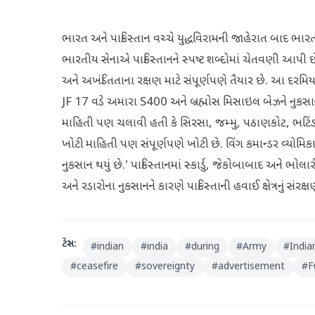
ભારત અને પાકિસ્તાન વચ્ચે યુદ્ધવિરામની જાહેરાત બાદ ભ
ભારતીય સેનાએ પાકિસ્તાનને સ્પષ્ટ શબ્દોમાં ચેતવણી આપી છે.
અને અખંડિતતાના રક્ષણ માટે સંપૂર્ણપણે તૈયાર છે. આ દરમિયાન કર
JF 17 વડે અમારા S400 અને બ્રહ્મોસ મિસાઇલ બેઝને નુકસાન પહ
માહિતી પણ ચલાવી હતી કે સિરસા, જમ્મુ, પઠાણકોટ, ભટિં
ખોટી માહિતી પણ સંપૂર્ણપણે ખોટી છે. વિંગ કમાન્ડર વ્યોમિક
નુકસાન થયું છે.' પાકિસ્તાનમાં સ્કાર્ડુ, જેકોબાબાદ અને ભો
અને રડારોના નુકસાનને કારણે પાકિસ્તાની હવાઈ ક્ષેત્રનું સંરક્ષણ
ટેગ્સ:
#
indian
#
india
#
during
#
Army
#
India
#
ceasefire
#
sovereignty
#
advertisement
#
F