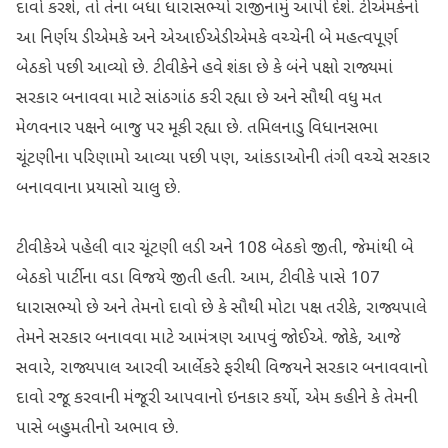
દાવો કરશે, તો તેના બધા ધારાસભ્યો રાજીનામું આપી દેશે. ટીએમકેનો
આ નિર્ણય ડીએમકે અને એઆઈએડીએમકે વચ્ચેની બે મહત્વપૂર્ણ
બેઠકો પછી આવ્યો છે. ટીવીકેને હવે શંકા છે કે બંને પક્ષો રાજ્યમાં
સરકાર બનાવવા માટે સાંઠગાંઠ કરી રહ્યા છે અને સૌથી વધુ મત
મેળવનાર પક્ષને બાજુ પર મૂકી રહ્યા છે. તમિલનાડુ વિધાનસભા
ચૂંટણીના પરિણામો આવ્યા પછી પણ, આંકડાઓની તંગી વચ્ચે સરકાર
બનાવવાના પ્રયાસો ચાલુ છે.
ટીવીકેએ પહેલી વાર ચૂંટણી લડી અને 108 બેઠકો જીતી, જેમાંથી બે
બેઠકો પાર્ટીના વડા વિજયે જીતી હતી. આમ, ટીવીકે પાસે 107
ધારાસભ્યો છે અને તેમનો દાવો છે કે સૌથી મોટા પક્ષ તરીકે, રાજ્યપાલે
તેમને સરકાર બનાવવા માટે આમંત્રણ આપવું જોઈએ. જોકે, આજે
સવારે, રાજ્યપાલ આરવી આર્લેકરે ફરીથી વિજયને સરકાર બનાવવાનો
દાવો રજૂ કરવાની મંજૂરી આપવાનો ઇનકાર કર્યો, એમ કહીને કે તેમની
પાસે બહુમતીનો અભાવ છે.