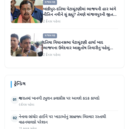
રાજકારણ
બાંકીપુર-દતિયા પેટાચૂંટણીમાં ભાજપની હાર અંગે
નીતિન નવીને શું કહ્યું? તેમણે માંજલપુરની જીત
પર પણ ટિપ્પણી કરી
2 દિવસ પહેલા
રાજકારણ
દતિયા વિધાનસભા પેટાચૂંટણી હાર્યા બાદ
ભાજપના ઉમેદવાર આશુતોષ તિવારીનું પહેલું
નિવેદન
2 દિવસ પહેલા
ટ્રેન્ડિંગ
ગુજરાતમાં ખાનગી ટ્યુશન ક્લાસીસ પર આવશે કડક કાયદો
01
6 દિવસ પહેલા
નેનાવા-સાંચોર હાઈવે પર ખાડાઓનું સામ્રાજ્ય બિસ્માર રસ્તાથી
02
વાહનચાલકો પરેશાન
21 કલાક પહેલા