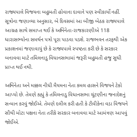
રાજ્યપાલે વિજયના બહુમતી હોવાના દાવાને પણ સ્વીકાર્યો નહીં.
સૂત્રોના જણાવ્યા અનુસાર, બે દિવસમાં આ બીજી બેઠક રાજ્યપાલે
આગ્રહ સાથે સમાપ્ત થઈ કે અભિનેતા-રાજકારણીએ 118
ધારાસભ્યોના સમર્થન પત્રો પૂરા પાડવા પડશે. રાજભવન તરફથી એક
પ્રકાશનમાં જણાવાયું છે કે રાજ્યપાલે સ્પષ્ટતા કરી છે કે સરકાર
બનાવવા માટે તમિલનાડુ વિધાનસભામાં જરૂરી બહુમતી હજુ સુધી
પ્રાપ્ત થઈ નથી.
અભિનેતા અને મક્કલ નીધી મૈયમના નેતા કમલ હાસને વિજયને ટેકો
આપ્યો છે. તેમણે કહ્યું કે તમિલનાડુ વિધાનસભા ચૂંટણીના જનાદેશનું
સન્માન કરવું જોઈએ. તેમણે દલીલ કરી હતી કે ટીવીકેના વડા વિજયને
સૌથી મોટા પક્ષના નેતા તરીકે સરકાર બનાવવા માટે આમંત્રણ આપવું
જોઈએ.