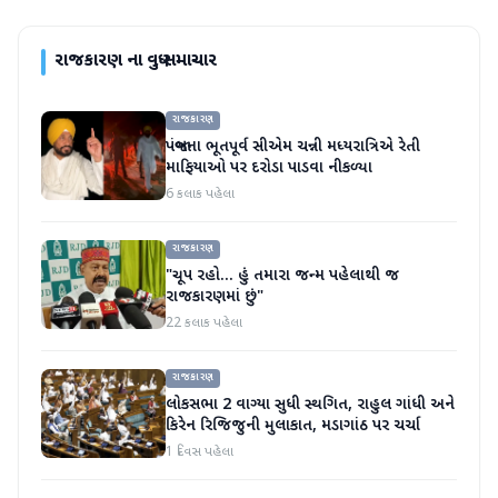
રાજકારણ
ના વધુ સમાચાર
રાજકારણ
પંજાબના ભૂતપૂર્વ સીએમ ચન્ની મધ્યરાત્રિએ રેતી
માફિયાઓ પર દરોડા પાડવા નીકળ્યા
6 કલાક પહેલા
રાજકારણ
"ચૂપ રહો... હું તમારા જન્મ પહેલાથી જ
રાજકારણમાં છું"
22 કલાક પહેલા
રાજકારણ
લોકસભા 2 વાગ્યા સુધી સ્થગિત, રાહુલ ગાંધી અને
કિરેન રિજિજુની મુલાકાત, મડાગાંઠ પર ચર્ચા
1 દિવસ પહેલા