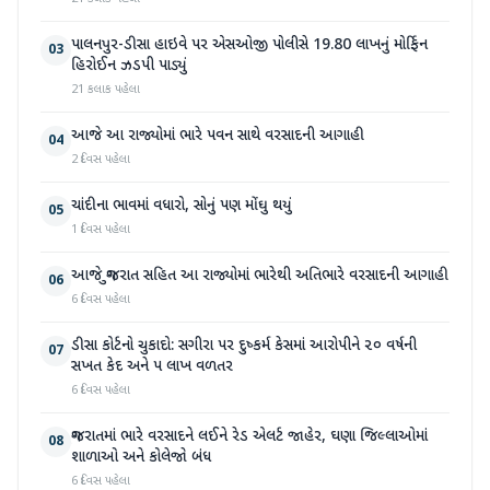
પાલનપુર-ડીસા હાઇવે પર એસઓજી પોલીસે 19.80 લાખનું મોર્ફિન
03
હિરોઈન ઝડપી પાડ્યું
21 કલાક પહેલા
આજે આ રાજ્યોમાં ભારે પવન સાથે વરસાદની આગાહી
04
2 દિવસ પહેલા
ચાંદીના ભાવમાં વધારો, સોનું પણ મોંઘુ થયું
05
1 દિવસ પહેલા
આજે ગુજરાત સહિત આ રાજ્યોમાં ભારેથી અતિભારે વરસાદની આગાહી
06
6 દિવસ પહેલા
ડીસા કોર્ટનો ચુકાદો: સગીરા પર દુષ્કર્મ કેસમાં આરોપીને ૨૦ વર્ષની
07
સખત કેદ અને ૫ લાખ વળતર
6 દિવસ પહેલા
ગુજરાતમાં ભારે વરસાદને લઈને રેડ એલર્ટ જાહેર, ઘણા જિલ્લાઓમાં
08
શાળાઓ અને કોલેજો બંધ
6 દિવસ પહેલા