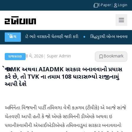
E-Paper
|
Login
ાજ્યો માટે ભારે વરસાદની ચેતવણી જારી કરી
બ્રેકિંગ
●
સિદ્ધપુરથી બોમ્બ બનાવવાની સામગ્રી 
8 મે, 2026
|
Super Admin
Bookmark
રાજકારણ
જો DMK અથવા AIADMK સરકાર બનાવવાનો પ્રયાસ
કરે છે, તો TVK ના તમામ 108 ધારાસભ્યો રાજીનામું
આપી દેશે
અભિનેતા વિજયની પાર્ટી તમિલગા વેત્રી કઝગમ (ટીવીકે) એ આજે સાંજે
ચેતવણી આપી હતી કે જો એમકે સ્ટાલિનની ડીએમકે અથવા ઇ
પલાનીસ્વામીની એઆઈએડીએમકે તમિલનાડુમાં સરકાર બનાવવાનો