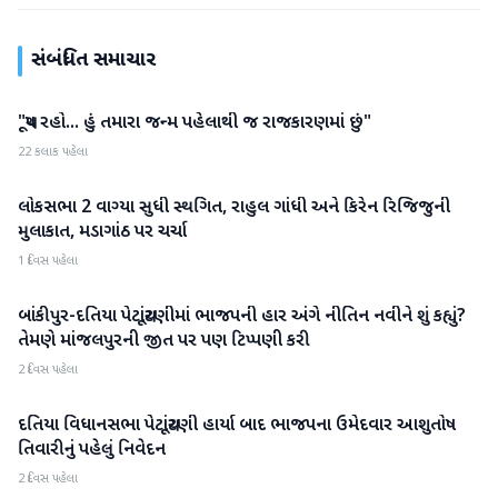
સંબંધિત સમાચાર
"ચૂપ રહો... હું તમારા જન્મ પહેલાથી જ રાજકારણમાં છું"
રાજકારણ
22 કલાક પહેલા
લોકસભા 2 વાગ્યા સુધી સ્થગિત, રાહુલ ગાંધી અને કિરેન રિજિજુની
રાજકારણ
મુલાકાત, મડાગાંઠ પર ચર્ચા
1 દિવસ પહેલા
બાંકીપુર-દતિયા પેટાચૂંટણીમાં ભાજપની હાર અંગે નીતિન નવીને શું કહ્યું?
રાજકારણ
તેમણે માંજલપુરની જીત પર પણ ટિપ્પણી કરી
2 દિવસ પહેલા
દતિયા વિધાનસભા પેટાચૂંટણી હાર્યા બાદ ભાજપના ઉમેદવાર આશુતોષ
રાજકારણ
તિવારીનું પહેલું નિવેદન
2 દિવસ પહેલા