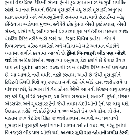
ટ્રેનમાં વેઇટલિસ્‍ટ ટિકિટની સંખ્‍યા ટ્રેનની કુલ ક્ષમતાના ૨૫% સુધી મર્યાદિત
રહેશે. આ નવા નિયમનો ઉદ્દેશ્‍ય મુસાફરોને વધુ સારો મુસાફરી અનુભવ
પ્રદાન કરવાનો અને ઓવરબુકિંગની સમસ્‍યા ઘટાડવાનો છે.ટાઈમ્‍સ ઓફ
ઈન્‍ડિયાના અહેવાલ મુજબ, હવે રેલ્‍વે દરેક ટ્રેનના એસી ફર્સ્‍ટ ક્‍લાસ, એસી
સેકન્‍ડ, એસી થર્ડ, સ્‍લીપર અને ચેર કારમાં કુલ બર્થ/સીટના મહત્તમ ૨૫%
વેઇટિંગ ટિકિટ તરીકે જારી કરશે. આ ફેરફાર વિવિધ ક્‍વોટા - જેમ કે
દિવ્‍યાંગજન, વરિષ્ઠ નાગરિકો અને મહિલાઓ માટે અનામત બેઠકોને
ધ્‍યાનમાં રાખીને કરવામાં આવ્‍યો છે.
ટ્રેનોમાં બિનજરૂરી ભીડ પણ ઓછી
થશે
રેલ્‍વે અધિકારીઓના જણાવ્‍યા અનુસાર, ડેટા દર્શાવે છે કે ચાર્ટ તૈયાર
થાય ત્‍યાં સુધીમાં લગભગ ૨૦% થી ૨૫% વેઇટિંગ ટિકિટ કન્‍ફર્મ થઈ જાય
છે. આ આધારે, નવી મર્યાદા નક્કી કરવામાં આવી છે જેથી મુસાફરોને
ટિકિટની સ્‍થિતિ વિશે વધુ સ્‍પષ્ટતા મળી શકે. રેલ્‍વે બોર્ડ દ્વારા જારી કરાયેલા
પરિપત્ર પછી, દેશભરના વિવિધ ઝોનલ રેલ્‍વેએ આ નવી સિસ્‍ટમ લાગુ કરવાનું
શરૂ કરી દીધું છે.રેલ્‍વે અનુસાર, આ નિયમ રાજધાની, શતાબ્‍દી, દુરંતો, મેઇલ/
એક્‍સપ્રેસ અને સુપરફાસ્‍ટ ટ્રેનો જેવી તમામ શ્રેણીઓની ટ્રેનો પર લાગુ થશે.
ઉદાહરણ તરીકે, જો કોઈ ટ્રેનમાં ૧,૦૦૦ બેઠકો ઉપલબ્‍ધ હોય, તો તેમાં
મહત્તમ ૨૫૦ વેઇટિંગ ટિકિટ જ જારી કરવામાં આવશે. આ પગલાથી
મુસાફરોની મુસાફરી કન્‍ફર્મ થવાની શકયતાઓ તો વધશે જ, પરંતુ ટ્રેનોમાં
બિનજરૂરી ભીડ પણ ઓછી થશે.
અત્‍યાર સુધી રાહ જોવાની મર્યાદા કેટલી