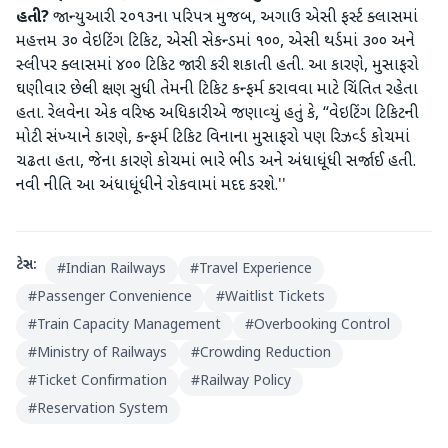
હતી?
જાન્‍યુઆરી ૨૦૧૩ના પરિપત્ર મુજબ, અગાઉ એસી ફર્સ્‍ટ ક્‍લાસમાં
મહત્તમ ૩૦ વેઇટિંગ ટિકિટ, એસી સેકન્‍ડમાં ૧૦૦, એસી થર્ડમાં ૩૦૦ અને
સ્‍લીપર ક્‍લાસમાં ૪૦૦ ટિકિટ જારી કરી શકાતી હતી. આ કારણે, મુસાફરો
ઘણીવાર છેલ્લી ક્ષણ સુધી તેમની ટિકિટ કન્‍ફર્મ કરાવવા માટે ચિંતિત રહેતા
હતા. રેલવેના એક વરિષ્ઠ અધિકારીએ જણાવ્‍યું હતું કે, ‘‘વેઇટિંગ ટિકિટની
મોટી સંખ્‍યાને કારણે, કન્‍ફર્મ ટિકિટ વિનાના મુસાફરો પણ રિઝર્વ્‍ડ કોચમાં
ચઢતા હતા, જેના કારણે કોચમાં ભારે ભીડ અને અંધાધૂંધી સર્જાઈ હતી.
નવી નીતિ આ અંધાધૂંધીને રોકવામાં મદદ કરશે.''
ટેગ્સ:
#
Indian Railways
#
Travel Experience
#
Passenger Convenience
#
Waitlist Tickets
#
Train Capacity Management
#
Overbooking Control
#
Ministry of Railways
#
Crowding Reduction
#
Ticket Confirmation
#
Railway Policy
#
Reservation System