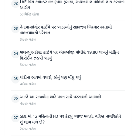
IAF વિંગ કમાન્ડર હનીટ્રેપમાં ફસાયા, સંવેદનશીલ માહિતી લીક કરવાનો
02
આરોપ
50 મિનિટ પહેલા
નેનાવા-સાંચોર હાઈવે પર ખાડાઓનું સામ્રાજ્ય બિસ્માર રસ્તાથી
03
વાહનચાલકો પરેશાન
3 દિવસ પહેલા
પાલનપુર-ડીસા હાઇવે પર એસઓજી પોલીસે 19.80 લાખનું મોર્ફિન
04
હિરોઈન ઝડપી પાડ્યું
3 દિવસ પહેલા
ચાંદીના ભાવમાં વધારો, સોનું પણ મોંઘુ થયું
05
4 દિવસ પહેલા
આજે આ રાજ્યોમાં ભારે પવન સાથે વરસાદની આગાહી
06
4 દિવસ પહેલા
SBI માં 12 મહિનાની FD પર કેટલું વ્યાજ મળશે, વરિષ્ઠ નાગરિકોને
07
શું લાભ મળે છે?
2 દિવસ પહેલા