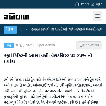
E-Paper
|
Login
થી ફફડાટ
બ્રેકિંગ
●
હવામાન વિભાગે 18 રાજ્યો માટે ભારે વરસાદની ચેતવણી જારી કરી
●
20 જૂન, 2025
|
Super Admin
Bookmark
રાષ્ટ્રીય
કન્‍ફર્મ ટિકિટની આશા વધીઃ વેઇટલિસ્‍ટ પર ૨૫% ની
મર્યાદા
હવે રેલ્‍વે સિસ્‍ટમ દરેક ટ્રેન માટે વેઇટલિસ્‍ટ ટિકિટની સંખ્‍યા આપમેળે ટ્રેક કરશે
અને ૨૫% ની મર્યાદા ઓળંગાઈ જશે તો નવી બુકિંગ સ્‍વીકારવામાં આવશે
નહીં. આનાથી બુકિંગ પ્‍લેટફોર્મ પર પારદર્શિતા વધશે. ભારતીય રેલ્‍વેએ
મુસાફરોની સુવિધા માટે અને ટ્રેનોમાં ભીડને નિયંત્રિત કરવા માટે એક
મહત્‍વપૂર્ણ નિર્ણય લીધો છે. રેલ્‍વે મંત્રાલયે જાહેરાત કરી છે કે હવે કોઈપણ