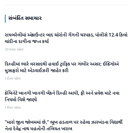
સંબંધિત સમાચાર
રાયબરેલીમાં એન્કાઉન્ટર બાદ ચોરોની ગેંગની ધરપકડ, પોલીસે 12.4 કિલો
રાષ્ટ્રીય
ચાંદીના દાગીના જપ્ત કર્યા
23 કલાક પહેલા
દિલ્હીમાં ભારે વરસાદથી હવાઈ ટ્રાફિક પર ગંભીર અસર; ઈન્ડિગોએ
રાષ્ટ્રીય
મુસાફરો માટે એડવાઈઝરી જાહેર કરી
1 દિવસ પહેલા
કેબિનેટે ખાનગી ખાનગી બેંકને દિલ્હી આપી, ફી અને પ્રવેશ માટે નવા
રાષ્ટ્રીય
નિયમો વિશે જાણો
1 દિવસ પહેલા
"મારો જીવ જોખમમાં છે," ભૂખ હડતાળ પર રહેલા ઝારખંડના વિદ્યાર્થી
રાષ્ટ્રીય
નેતા દેવેન્દ્ર નાથ મહતોની તબિયત ખરાબ