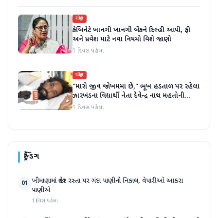
રાષ્ટ્રીય
કેબિનેટે ખાનગી ખાનગી બેંકને દિલ્હી આપી, ફી
અને પ્રવેશ માટે નવા નિયમો વિશે જાણો
1 દિવસ પહેલા
રાષ્ટ્રીય
"મારો જીવ જોખમમાં છે," ભૂખ હડતાળ પર રહેલા
ઝારખંડના વિદ્યાર્થી નેતા દેવેન્દ્ર નાથ મહતોની
તબિયત ખરાબ
1 દિવસ પહેલા
ટ્રેન્ડિંગ
ખીમાણામાં જાહેર રસ્તા પર ગંદા પાણીનો નિકાલ, વેપારીઓ આકરા
01
પાણીએ
1 દિવસ પહેલા