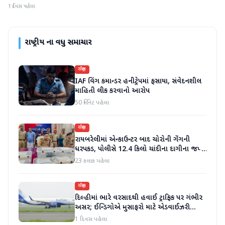
1 દિવસ પહેલા
રાષ્ટ્રીય
ના વધુ સમાચાર
રાષ્ટ્રીય
IAF વિંગ કમાન્ડર હનીટ્રેપમાં ફસાયા, સંવેદનશીલ
માહિતી લીક કરવાનો આરોપ
50 મિનિટ પહેલા
રાષ્ટ્રીય
રાયબરેલીમાં એન્કાઉન્ટર બાદ ચોરોની ગેંગની
ધરપકડ, પોલીસે 12.4 કિલો ચાંદીના દાગીના જપ્ત
કર્યા
23 કલાક પહેલા
રાષ્ટ્રીય
દિલ્હીમાં ભારે વરસાદથી હવાઈ ટ્રાફિક પર ગંભીર
અસર; ઈન્ડિગોએ મુસાફરો માટે એડવાઈઝરી
જાહેર કરી
1 દિવસ પહેલા