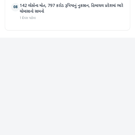
142 લોકોના મોત, 797 કરોડ રૂપિયાનું નુકસાન, હિમાચલ પ્રદેશમાં ભારે
08
ચોમાસાનો સામનો
1 દિવસ પહેલા