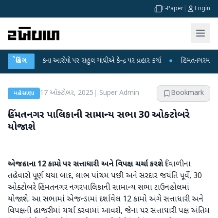
E-Paper
|
Login
ા લીકના આરોપો પર રાહુલ ગાંધીએ કેન્દ્ર પર પ્રહાર કર્યા
બ્રેકિંગ
●
હિંમતનગરમાં રહસ્યમય વા
17 ઑક્ટોબર, 2025
|
Super Admin
Bookmark
મહેસાણા
હિંમતનગર પાલિકાની સામાન્ય સભા 30 ઓક્ટોબરે
યોજાશે
એજન્ડાના 12 કામો પર સત્તાધારી અને વિપક્ષ ચર્ચા કરશે
દિવાળીના
તહેવારો પૂર્ણ થયા બાદ, લાભ પાંચમ પછી અને સરદાર જયંતિ પૂર્વે, 30
ઓક્ટોબરે હિંમતનગર નગરપાલિકાની સામાન્ય સભા ટાઉનહોલમાં
યોજાશે. આ સભામાં એજન્ડામાં દર્શાવેલ 12 કામો અંગે સત્તાધારી અને
વિપક્ષની હાજરીમાં ચર્ચા કરવામાં આવશે, જેના પર સત્તાધારી પક્ષ અંતિમ