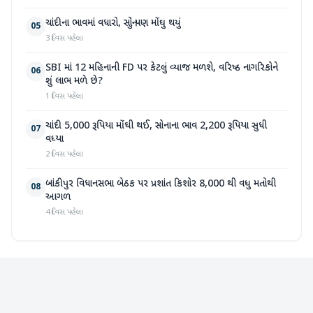
ચાંદીના ભાવમાં વધારો, સોનું પણ મોંઘુ થયું
05
3 દિવસ પહેલા
SBI માં 12 મહિનાની FD પર કેટલું વ્યાજ મળશે, વરિષ્ઠ નાગરિકોને
06
શું લાભ મળે છે?
1 દિવસ પહેલા
ચાંદી 5,000 રૂપિયા મોંઘી થઈ, સોનાના ભાવ 2,200 રૂપિયા સુધી
07
વધ્યા
2 દિવસ પહેલા
બાંકીપુર વિધાનસભા બેઠક પર પ્રશાંત કિશોર 8,000 થી વધુ મતોથી
08
આગળ
4 દિવસ પહેલા