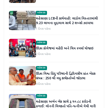
મહેસાણા
મહેસાણા LCBની કાર્યવાહી: લાડોલ વિસ્તારમાંથી
9.23 લાખના મુદ્દામાલ સાથે 2 શખ્સો ઝડપાયા
1 દિવસ પહેલા
મહેસાણા
ઊંઝા કોલેજમાં મહેંદી અને ચિત્ર સ્પર્ધા યોજાઇ
2 દિવસ પહેલા
મહેસાણા
ઊંઝા વિશ્વ હિંદુ પરિષદની દ્વિદિવસીય પ્રાંત બેઠક
સંપન્ન : 250 થી વધુ કાર્યકર્તાઓ જોડાયા
4 દિવસ પહેલા
મહેસાણા
મહેસાણા અર્બન બેંક સાથે રૂ.૧૦.૮૮ કરોડની
ઠગાઈ: લોનની મિલકતો પતિ-પત્નીએ વેચી મારી