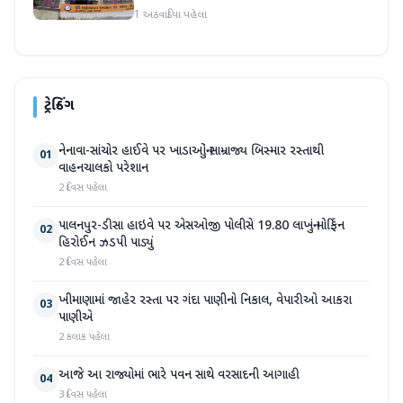
1 અઠવાડિયા પહેલા
ટ્રેન્ડિંગ
નેનાવા-સાંચોર હાઈવે પર ખાડાઓનું સામ્રાજ્ય બિસ્માર રસ્તાથી
01
વાહનચાલકો પરેશાન
2 દિવસ પહેલા
પાલનપુર-ડીસા હાઇવે પર એસઓજી પોલીસે 19.80 લાખનું મોર્ફિન
02
હિરોઈન ઝડપી પાડ્યું
2 દિવસ પહેલા
ખીમાણામાં જાહેર રસ્તા પર ગંદા પાણીનો નિકાલ, વેપારીઓ આકરા
03
પાણીએ
2 કલાક પહેલા
આજે આ રાજ્યોમાં ભારે પવન સાથે વરસાદની આગાહી
04
3 દિવસ પહેલા