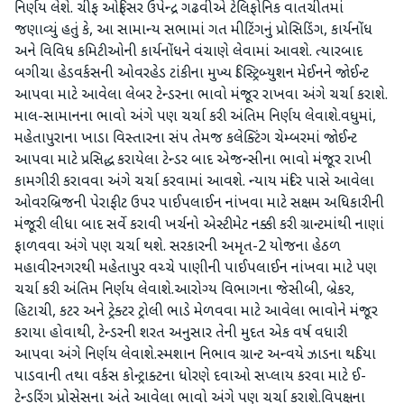
નિર્ણય લેશે. ચીફ ઓફિસર ઉપેન્દ્ર ગઢવીએ ટેલિફોનિક વાતચીતમાં
જણાવ્યું હતું કે, આ સામાન્ય સભામાં ગત મીટિંગનું પ્રોસિડિંગ, કાર્યનોંધ
અને વિવિધ કમિટીઓની કાર્યનોંધને વંચાણે લેવામાં આવશે. ત્યારબાદ
બગીચા હેડવર્કસની ઓવરહેડ ટાંકીના મુખ્ય ડિસ્ટ્રિબ્યુશન મેઈનને જોઈન્ટ
આપવા માટે આવેલા લેબર ટેન્ડરના ભાવો મંજૂર રાખવા અંગે ચર્ચા કરાશે.
માલ-સામાનના ભાવો અંગે પણ ચર્ચા કરી અંતિમ નિર્ણય લેવાશે.વધુમાં,
મહેતાપુરાના ખાડા વિસ્તારના સંપ તેમજ કલેક્ટિંગ ચેમ્બરમાં જોઈન્ટ
આપવા માટે પ્રસિદ્ધ કરાયેલા ટેન્ડર બાદ એજન્સીના ભાવો મંજૂર રાખી
કામગીરી કરાવવા અંગે ચર્ચા કરવામાં આવશે. ન્યાય મંદિર પાસે આવેલા
ઓવરબ્રિજની પેરાફીટ ઉપર પાઈપલાઈન નાંખવા માટે સક્ષમ અધિકારીની
મંજૂરી લીધા બાદ સર્વે કરાવી ખર્ચનો એસ્ટીમેટ નક્કી કરી ગ્રાન્ટમાંથી નાણાં
ફાળવવા અંગે પણ ચર્ચા થશે. સરકારની અમૃત-2 યોજના હેઠળ
મહાવીરનગરથી મહેતાપુર વચ્ચે પાણીની પાઈપલાઈન નાંખવા માટે પણ
ચર્ચા કરી અંતિમ નિર્ણય લેવાશે.આરોગ્ય વિભાગના જેસીબી, બ્રેકર,
હિટાચી, કટર અને ટ્રેક્ટર ટ્રોલી ભાડે મેળવવા માટે આવેલા ભાવોને મંજૂર
કરાયા હોવાથી, ટેન્ડરની શરત અનુસાર તેની મુદત એક વર્ષ વધારી
આપવા અંગે નિર્ણય લેવાશે.સ્મશાન નિભાવ ગ્રાન્ટ અન્વયે ઝાડના થડિયા
પાડવાની તથા વર્કસ કોન્ટ્રાક્ટના ધોરણે દવાઓ સપ્લાય કરવા માટે ઈ-
ટેન્ડરિંગ પ્રોસેસના અંતે આવેલા ભાવો અંગે પણ ચર્ચા કરાશે.વિપક્ષના