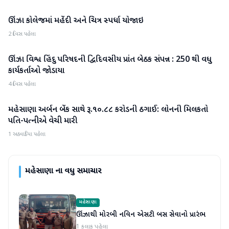
ઊંઝા કોલેજમાં મહેંદી અને ચિત્ર સ્પર્ધા યોજાઇ
મહેસાણા
2 દિવસ પહેલા
ઊંઝા વિશ્વ હિંદુ પરિષદની દ્વિદિવસીય પ્રાંત બેઠક સંપન્ન : 250 થી વધુ
મહેસાણા
કાર્યકર્તાઓ જોડાયા
4 દિવસ પહેલા
મહેસાણા અર્બન બેંક સાથે રૂ.૧૦.૮૮ કરોડની ઠગાઈ: લોનની મિલકતો
મહેસાણા
પતિ-પત્નીએ વેચી મારી
1 અઠવાડિયા પહેલા
મહેસાણા
ના વધુ સમાચાર
મહેસાણા
ઊંઝાથી મોરબી નવિન એસટી બસ સેવાનો પ્રારંભ
1 કલાક પહેલા