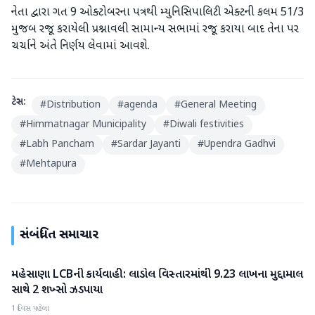
નેતા દ્વારા ગત 9 ઓક્ટોબરના પત્રથી મ્યુનિસિપાલિટી એક્ટની કલમ 51/3
મુજબ રજૂ કરાયેલી પ્રશ્નાવલી સામાન્ય સભામાં રજૂ કરાયા બાદ તેના પર
ચર્ચાને અંતે નિર્ણય લેવામાં આવશે.
ટેગ્સ:
#
Distribution
#
agenda
#
General Meeting
#
Himmatnagar Municipality
#
Diwali festivities
#
Labh Pancham
#
Sardar Jayanti
#
Upendra Gadhvi
#
Mehtapura
સંબંધિત સમાચાર
મહેસાણા LCBની કાર્યવાહી: લાડોલ વિસ્તારમાંથી 9.23 લાખના મુદ્દામાલ
મહેસાણા
સાથે 2 શખ્સો ઝડપાયા
1 દિવસ પહેલા