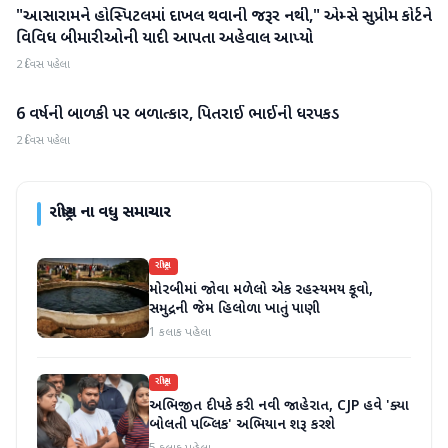
"આસારામને હોસ્પિટલમાં દાખલ થવાની જરૂર નથી," એમ્સે સુપ્રીમ કોર્ટને
રાષ્ટ્રીય
વિવિધ બીમારીઓની યાદી આપતા અહેવાલ આપ્યો
2 દિવસ પહેલા
6 વર્ષની બાળકી પર બળાત્કાર, પિતરાઈ ભાઈની ધરપકડ
રાષ્ટ્રીય
2 દિવસ પહેલા
રાષ્ટ્રીય
ના વધુ સમાચાર
રાષ્ટ્રીય
મોરબીમાં જોવા મળેલો એક રહસ્યમય કૂવો,
સમુદ્રની જેમ હિલોળા ખાતું પાણી
1 કલાક પહેલા
રાષ્ટ્રીય
અભિજીત દીપકે કરી નવી જાહેરાત, CJP હવે 'ક્યા
બોલતી પબ્લિક' અભિયાન શરૂ કરશે