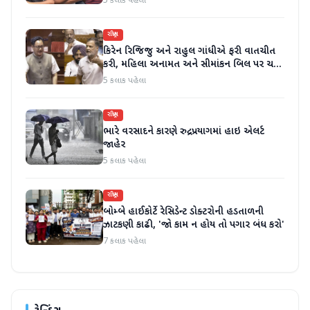
5 કલાક પહેલા
રાષ્ટ્રીય
કિરેન રિજિજુ અને રાહુલ ગાંધીએ ફરી વાતચીત
કરી, મહિલા અનામત અને સીમાંકન બિલ પર ચર્ચા
કરી
5 કલાક પહેલા
રાષ્ટ્રીય
ભારે વરસાદને કારણે રુદ્રપ્રયાગમાં હાઇ એલર્ટ
જાહેર
5 કલાક પહેલા
રાષ્ટ્રીય
બોમ્બે હાઈકોર્ટે રેસિડેન્ટ ડોક્ટરોની હડતાળની
ઝાટકણી કાઢી, 'જો કામ ન હોય તો પગાર બંધ કરો'
7 કલાક પહેલા