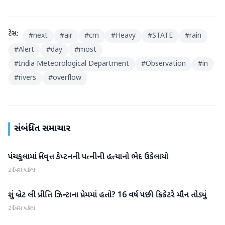
ટેગ્સ:
#
next
#
air
#
cm
#
Heavy
#
STATE
#
rain
#
Alert
#
day
#
most
#
India Meteorological Department
#
Observation
#
in
#
rivers
#
overflow
સંબંધિત સમાચાર
પંચકુલામાં નિવૃત્ત કેપ્ટનની પત્નીની હત્યાનો ભેદ ઉકેલાયો
રાષ્ટ્રીય
2 દિવસ પહેલા
શું બ્રેટ લી પ્રીતિ ઝિન્ટાના પ્રેમમાં હતો? 16 વર્ષ પછી ક્રિકેટરે મૌન તોડ્યું
રાષ્ટ્રીય
2 દિવસ પહેલા