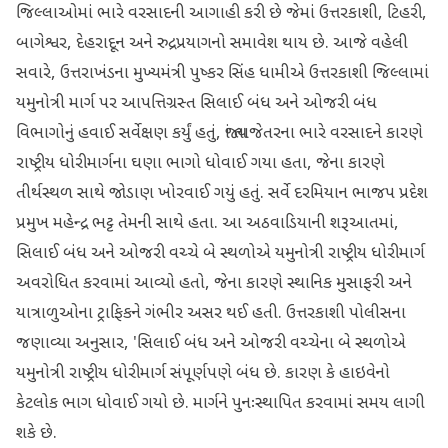
જિલ્લાઓમાં ભારે વરસાદની આગાહી કરી છે જેમાં ઉત્તરકાશી, ટિહરી,
બાગેશ્વર, દેહરાદૂન અને રુદ્રપ્રયાગનો સમાવેશ થાય છે. આજે વહેલી
સવારે, ઉત્તરાખંડના મુખ્યમંત્રી પુષ્કર સિંહ ધામીએ ઉત્તરકાશી જિલ્લામાં
યમુનોત્રી માર્ગ પર આપત્તિગ્રસ્ત સિલાઈ બંધ અને ઓજરી બંધ
વિભાગોનું હવાઈ સર્વેક્ષણ કર્યું હતું, જ્યાં તાજેતરના ભારે વરસાદને કારણે
રાષ્ટ્રીય ધોરીમાર્ગના ઘણા ભાગો ધોવાઈ ગયા હતા, જેના કારણે
તીર્થસ્થળ સાથે જોડાણ ખોરવાઈ ગયું હતું. સર્વે દરમિયાન ભાજપ પ્રદેશ
પ્રમુખ મહેન્દ્ર ભટ્ટ તેમની સાથે હતા. આ અઠવાડિયાની શરૂઆતમાં,
સિલાઈ બંધ અને ઓજરી વચ્ચે બે સ્થળોએ યમુનોત્રી રાષ્ટ્રીય ધોરીમાર્ગ
અવરોધિત કરવામાં આવ્યો હતો, જેના કારણે સ્થાનિક મુસાફરી અને
યાત્રાળુઓના ટ્રાફિકને ગંભીર અસર થઈ હતી. ઉત્તરકાશી પોલીસના
જણાવ્યા અનુસાર, 'સિલાઈ બંધ અને ઓજરી વચ્ચેના બે સ્થળોએ
યમુનોત્રી રાષ્ટ્રીય ધોરીમાર્ગ સંપૂર્ણપણે બંધ છે. કારણ કે હાઇવેનો
કેટલોક ભાગ ધોવાઈ ગયો છે. માર્ગને પુનઃસ્થાપિત કરવામાં સમય લાગી
શકે છે.