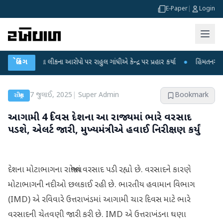
E-Paper
|
Login
ક્ષા લીકના આરોપો પર રાહુલ ગાંધીએ કેન્દ્ર પર પ્રહાર કર્યા
બ્રેકિંગ
●
હિંમતનગરમાં રહસ્યમય
7 જુલાઈ, 2025
|
Super Admin
Bookmark
રાષ્ટ્રીય
આગામી 4 દિવસ દેશના આ રાજ્યમાં ભારે વરસાદ
પડશે, એલર્ટ જારી, મુખ્યમંત્રીએ હવાઈ નિરીક્ષણ કર્યું
દેશના મોટાભાગના રાજ્યોમાં વરસાદ પડી રહ્યો છે. વરસાદને કારણે
મોટાભાગની નદીઓ છલકાઈ રહી છે. ભારતીય હવામાન વિભાગ
(IMD) એ રવિવારે ઉત્તરાખંડમાં આગામી ચાર દિવસ માટે ભારે
વરસાદની ચેતવણી જારી કરી છે. IMD એ ઉત્તરાખંડના ઘણા