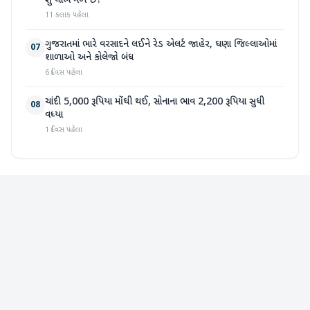
શું લાભ મળે છે?
11 કલાક પહેલા
ગુજરાતમાં ભારે વરસાદને લઈને રેડ એલર્ટ જાહેર, ઘણા જિલ્લાઓમાં
07
શાળાઓ અને કોલેજો બંધ
6 દિવસ પહેલા
ચાંદી 5,000 રૂપિયા મોંઘી થઈ, સોનાના ભાવ 2,200 રૂપિયા સુધી
08
વધ્યા
1 દિવસ પહેલા