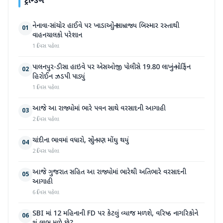
ટ્રેન્ડિંગ
નેનાવા-સાંચોર હાઈવે પર ખાડાઓનું સામ્રાજ્ય બિસ્માર રસ્તાથી
01
વાહનચાલકો પરેશાન
1 દિવસ પહેલા
પાલનપુર-ડીસા હાઇવે પર એસઓજી પોલીસે 19.80 લાખનું મોર્ફિન
02
હિરોઈન ઝડપી પાડ્યું
1 દિવસ પહેલા
આજે આ રાજ્યોમાં ભારે પવન સાથે વરસાદની આગાહી
03
2 દિવસ પહેલા
ચાંદીના ભાવમાં વધારો, સોનું પણ મોંઘુ થયું
04
2 દિવસ પહેલા
આજે ગુજરાત સહિત આ રાજ્યોમાં ભારેથી અતિભારે વરસાદની
05
આગાહી
6 દિવસ પહેલા
SBI માં 12 મહિનાની FD પર કેટલું વ્યાજ મળશે, વરિષ્ઠ નાગરિકોને
06