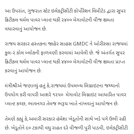
આ ઉપરાંત, ગુજરાત સ્ટેટ ઇલેકટ્રીસીટી કોર્પોરેશન લિમીટેડ દ્વારા સુપર
ક્રિટીકલ થર્મલ પાવર પ્લાન્ટ થકી ૨૪૦૦ મેગાવોટની વીજ ક્ષમતા
વધારવાનું આયોજન છે.
રાજય સરકાર હસ્તકના જાહેર સાહસ GMDC ને ઓરીસ્સા રાજયમાં
કુલ-૨ કોલ બ્લોકની ફાળવણી કરવામાં આવેલી છે. જે અંતર્ગત સુપર
ક્રિટીકલ થર્મલ પાવર પ્લાન્ટ થકી ૪૪૦૦ મેગાવોટની વીજ ક્ષમતા પ્રાપ્ત
કરવાનું આયોજન છે.
મંત્રીશ્રીએ જણાવ્યું હતું કે,રાજયમાં ઉપલબ્ધ લિગ્નાઇટના જથ્થાનો
ઉપયોગ કરી વાપરી આશરે ૧૨૫૦ મેગાવોટ લિગ્નાઇટ આધારિત પાવર
પ્લાન્ટ કચ્છ, ભાવનગર તેમજ ભરૂચ ખાતે નાંખવાનું આયોજન છે.
તેમણે કહ્યું કે,અમારી સરકાર હંમેશા ખેડૂતોની સાથે ખડે પગે ઉભી રહી
છે. ખેડૂતોને ૯૦ ટકાથી વધુ રાહત દરે વીજળી પુરી પાડવી, ઇલેકટ્રીસીટી