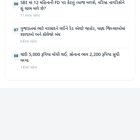
SBI માં 12 મહિનાની FD પર કેટલું વ્યાજ મળશે, વરિષ્ઠ નાગરિકોને
06
શું લાભ મળે છે?
11 કલાક પહેલા
ગુજરાતમાં ભારે વરસાદને લઈને રેડ એલર્ટ જાહેર, ઘણા જિલ્લાઓમાં
07
શાળાઓ અને કોલેજો બંધ
6 દિવસ પહેલા
ચાંદી 5,000 રૂપિયા મોંઘી થઈ, સોનાના ભાવ 2,200 રૂપિયા સુધી
08
વધ્યા
1 દિવસ પહેલા