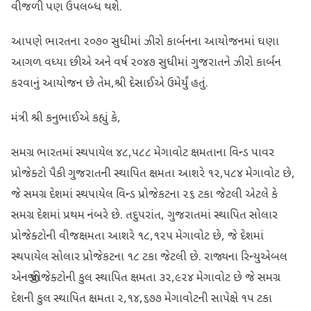
વીજળી પણ ઉપલબ્ધ થશે.
આપણે ભારતના ૨૦૭૦ સુધીમાં ઝીરો કાર્બનના આયોજનમાં ઘણા
આગળ વધ્યા છીએ અને વર્ષ ૨૦૪૭ સુધીમાં ગુજરાતને ઝીરો કાર્બન
કરવાનું આયોજન છે તેમ,શ્રી દેસાઈએ ઉમેર્યું હતું.
મંત્રી શ્રી કનુભાઈએ કહ્યું કે,
સમગ્ર ભારતમાં સ્થપાયેલ ૪૮,૫૮૮ મેગાવોટ ક્ષમતાના વિન્ડ પાવર
પ્રોજેક્ટો પૈકી ગુજરાતની સ્થાપિત ક્ષમતા આશરે ૧૨,૫૮૪ મેગાવોટ છે,
જે સમગ્ર દેશમાં સ્થપાયેલ વિન્ડ પ્રોજેકટના ૨૬ ટકા જેટલી એટલે કે
સમગ્ર દેશમાં પ્રથમ નંબરે છે. તદુપરાંત, ગુજરાતમાં સ્થાપિત સોલાર
પ્રોજેક્ટોની વીજક્ષમતા આશરે ૧૮,૧૨૫ મેગાવોટ છે, જે દેશમાં
સ્થપાયેલ સોલાર પ્રોજેકટના ૧૮ ટકા જેટલી છે. રાજ્યના રિન્યુએબલ
એનર્જી પ્રોજેક્ટોની કુલ સ્થાપિત ક્ષમતા ૩૨,૯૨૪ મેગાવોટ છે જે સમગ્ર
દેશની કુલ સ્થાપિત ક્ષમતા ૨,૧૪,૬૭૭ મેગાવોટની સાપેક્ષે ૧૫ ટકા