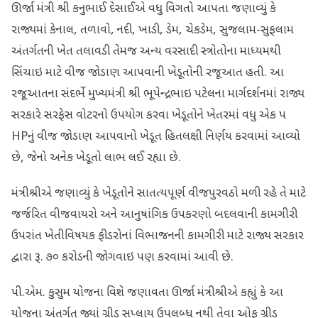
ઊર્જા મંત્રી શ્રી કનુભાઈ દેસાઈએ વધુ વિગતો આપતા જણાવ્યું કે
રાજ્યમાં કેનાલ, તળાવો, નદી, ખાડી, ડેમ, ચેકડેમ, સુજલામ-સુફલામ
અંતર્ગતની ખેત તલાવડી તેમજ અન્ય વરસાદી સ્ત્રોતોના માધ્યમથી
સિંચાઇ માટે વીજ જોડાણ આપવાની ખેડૂતોની રજૂઆત હતી. આ
રજૂઆતના સંદર્ભે મુખ્યમંત્રી શ્રી ભૂપેન્દ્રભાઇ પટેલના માર્ગદર્શનમાં રાજ્ય
સરકારે સરફેસ વોટરનો ઉપયોગ કરવા ખેડૂતોને ખેતરમાં વધુ એક પ
HPનું વીજ જોડાણ આપવાનો ખેડૂત હિતલક્ષી નિર્ણય કરવામાં આવ્યો
છે, જેનો અનેક ખેડૂતો લાભ લઈ રહ્યા છે.
મંત્રીશ્રીએ જણાવ્યું કે ખેડૂતોને સાતત્યપૂર્ણ વીજપુરવઠો મળી રહે તે માટે
જર્જરિત વીજવાયરો અને આનુષાંગિક ઉપકરણો બદલવાની કામગીરી
ઉપરાંત ખેતીવિષયક ફીડરોનાં વિભાજનની કામગીરી માટે રાજ્ય સરકાર
દ્વારા રૂ. ૭૦ કરોડની જોગવાઇ પણ કરવામાં આવી છે.
પી.એમ. કુસુમ યોજના વિશે જણાવતા ઊર્જા મંત્રીશ્રીએ કહ્યું કે આ
યોજના અંતર્ગત જ્યાં ગ્રીડ સપ્લાય ઉપલબ્ધ નથી તેવા ઓફ ગ્રીડ