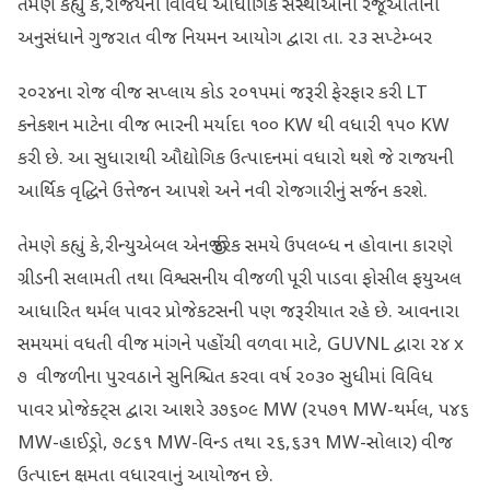
તેમણે કહ્યું કે,રાજયની વિવિધ ઔધોગિક સંસ્થાઓની રજૂઆતોના
અનુસંધાને ગુજરાત વીજ નિયમન આયોગ દ્વારા તા. ૨૩ સપ્ટેમ્બર
૨૦૨૪ના રોજ વીજ સપ્લાય કોડ ૨૦૧૫માં જરૂરી ફેરફાર કરી LT
કનેકશન માટેના વીજ ભારની મર્યાદા ૧૦૦ KW થી વધારી ૧૫૦ KW
કરી છે. આ સુધારાથી ઔદ્યોગિક ઉત્પાદનમાં વધારો થશે જે રાજયની
આર્થિક વૃદ્ધિને ઉત્તેજન આપશે અને નવી રોજગારીનું સર્જન કરશે.
તેમણે કહ્યું કે,રીન્યુએબલ એનર્જી દરેક સમયે ઉપલબ્ધ ન હોવાના કારણે
ગ્રીડની સલામતી તથા વિશ્વસનીય વીજળી પૂરી પાડવા ફોસીલ ફયુઅલ
આધારિત થર્મલ પાવર પ્રોજેકટસની પણ જરૂરીયાત રહે છે. આવનારા
સમયમાં વધતી વીજ માંગને પહોંચી વળવા માટે, GUVNL દ્વારા ૨૪ x
૭ વીજળીના પુરવઠાને સુનિશ્ચિત કરવા વર્ષ ૨૦૩૦ સુધીમાં વિવિધ
પાવર પ્રોજેક્ટ્સ દ્વારા આશરે ૩૭૬૦૯ MW (૨૫૭૧ MW-થર્મલ, ૫૪૬
MW-હાઈડ્રો, ૭૮૬૧ MW-વિન્ડ તથા ૨૬,૬૩૧ MW-સોલાર) વીજ
ઉત્પાદન ક્ષમતા વધારવાનું આયોજન છે.