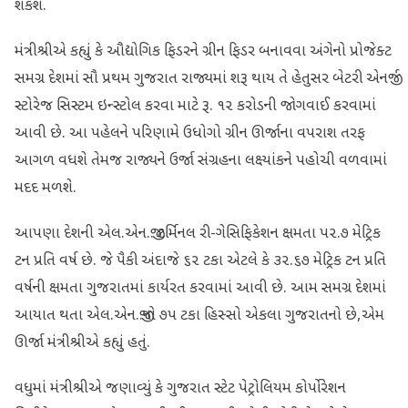
શકશે.
મંત્રીશ્રીએ કહ્યું કે ઔદ્યોગિક ફિડરને ગ્રીન ફિડર બનાવવા અંગેનો પ્રોજેક્ટ
સમગ્ર દેશમાં સૌ પ્રથમ ગુજરાત રાજ્યમાં શરૂ થાય તે હેતુસર બેટરી એનર્જી
સ્ટોરેજ સિસ્ટમ ઇન્સ્ટોલ કરવા માટે રૂ. ૧૨ કરોડની જોગવાઈ કરવામાં
આવી છે. આ પહેલને પરિણામે ઉધોગો ગ્રીન ઊર્જાના વપરાશ તરફ
આગળ વધશે તેમજ રાજ્યને ઉર્જા સંગ્રહના લક્ષ્યાંકને પહોચી વળવામાં
મદદ મળશે.
આપણા દેશની એલ.એન.જી. ટર્મિનલ રી-ગેસિફિકેશન ક્ષમતા ૫૨.૭ મેટ્રિક
ટન પ્રતિ વર્ષ છે. જે પૈકી અંદાજે ૬૨ ટકા એટલે કે ૩૨.૬૭ મેટ્રિક ટન પ્રતિ
વર્ષની ક્ષમતા ગુજરાતમાં કાર્યરત કરવામાં આવી છે. આમ સમગ્ર દેશમાં
આયાત થતા એલ.એન.જી.નો ૭૫ ટકા હિસ્સો એકલા ગુજરાતનો છે,એમ
ઊર્જા મંત્રીશ્રીએ કહ્યું હતું.
વધુમાં મંત્રીશ્રીએ જણાવ્યું કે ગુજરાત સ્ટેટ પેટ્રોલિયમ કોર્પોરેશન