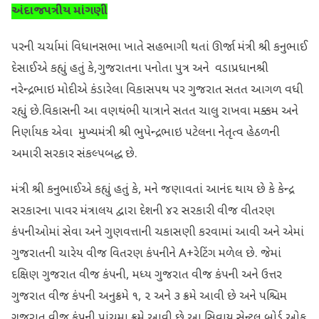
અંદાજપત્રીય માંગણી
પરની ચર્ચામાં વિધાનસભા ખાતે સહભાગી થતાં ઊર્જા મંત્રી શ્રી કનુભાઈ
દેસાઈએ કહ્યું હતું કે,ગુજરાતના પનોતા પુત્ર અને વડાપ્રધાનશ્રી
નરેન્દ્રભાઇ મોદીએ કંડારેલા વિકાસપથ પર ગુજરાત સતત આગળ વધી
રહ્યું છે.વિકાસની આ વણથંભી યાત્રાને સતત ચાલુ રાખવા મક્કમ અને
નિર્ણાયક એવા મુખ્યમંત્રી શ્રી ભુપેન્દ્રભાઇ પટેલના નેતૃત્વ હેઠળની
અમારી સરકાર સંકલ્પબદ્ધ છે.
મંત્રી શ્રી કનુભાઈએ કહ્યું હતું કે, મને જણાવતાં આનંદ થાય છે કે કેન્દ્ર
સરકારના પાવર મંત્રાલય દ્વારા દેશની ૪૨ સરકારી વીજ વીતરણ
કંપનીઓમાં સેવા અને ગુણવત્તાની ચકાસણી કરવામાં આવી અને એમાં
ગુજરાતની ચારેય વીજ વિતરણ કંપનીને A+રેટિંગ મળેલ છે. જેમાં
દક્ષિણ ગુજરાત વીજ કંપની, મધ્ય ગુજરાત વીજ કંપની અને ઉત્તર
ગુજરાત વીજ કંપની અનુક્રમે ૧, ૨ અને ૩ ક્રમે આવી છે અને પશ્ચિમ
ગુજરાત વીજ કંપની પાંચમા ક્રમે આવી છે.આ સિવાય સેન્ટ્રલ બોર્ડ ઓફ