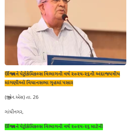
ઊર્જા અને પેટ્રોકેમિકલ્સ વિભાગની વર્ષ ૨૦૨૫-૨૬ની અંદાજપત્રીય
માંગણીઓ વિધાનસભા ગૃહમાં પસાર
(જી.એન.એસ) તા. 26
ગાંધીનગર,
ઊર્જા અને પેટ્રોકેમિકલ્સ વિભાગની વર્ષ ૨૦૨૫-૨૬ માટેની