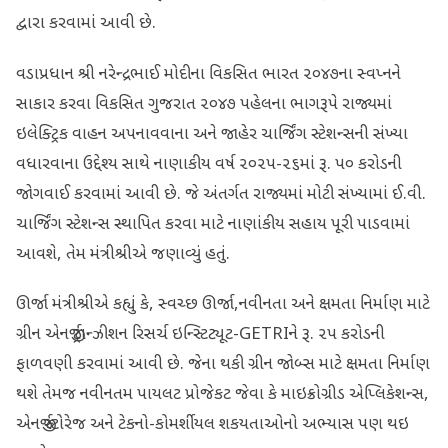
દ્વારા કરવામાં આવી છે.
વડાપ્રધાન શ્રી નરેન્દ્રભાઈ મોદીના વિકસિત ભારત ૨૦૪૭ના સ્વપ્નને
સાકાર કરવા વિકસિત ગુજરાત ૨૦૪૭ પહેલના ભાગરૂપે રાજ્યમાં
ઇલેક્ટ્રિક વાહન અપનાવવાના અને જાહેર ચાર્જિંગ સ્ટેશન્સની સંખ્યા
વધારવાના ઉદ્દેશ્ય સાથે નાણાકીય વર્ષ ૨૦૨૫-૨૬માં રૂ. ૫૦ કરોડની
જોગવાઈ કરવામાં આવી છે. જે અંતર્ગત રાજ્યમાં મોટી સંખ્યામાં ઈ.વી.
ચાર્જિંગ સ્ટેશન્સ સ્થાપિત કરવા માટે નાણાંકીય સહાય પૂરી પાડવામાં
આવશે, તેમ મંત્રીશ્રીએ જણાવ્યું હતું.
ઊર્જા મંત્રીશ્રીએ કહ્યું કે, સ્વચ્છ ઊર્જા,નવીનતા અને ક્ષમતા નિર્માણ માટે
ગ્રીન એનર્જી ટ્રાન્ઝીશન રિસર્ચ ઇન્સ્ટિટ્યૂટ-GETRIને રૂ. ૨૫ કરોડની
ફાળવણી કરવામાં આવી છે. જેના થકી ગ્રીન જોબ્સ માટે ક્ષમતા નિર્માણ
થશે તેમજ નવીનતમ પાયલટ પ્રોજેકટ જેવા કે માઇક્રોગ્રીડ એપ્લિકેશન્સ,
એનર્જી સ્ટોરેજ અને ટેકનો-કોમર્શીયલ શકયતાઓનો અભ્યાસ પણ થઇ