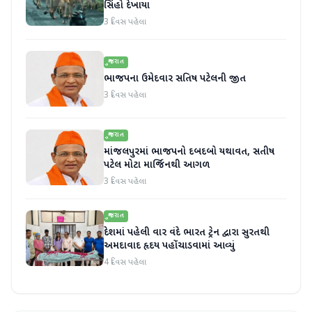
સિંહો દેખાયા
3 દિવસ પહેલા
ગુજરાત
ભાજપના ઉમેદવાર સતિષ પટેલની જીત
3 દિવસ પહેલા
ગુજરાત
માંજલપુરમાં ભાજપનો દબદબો યથાવત, સતીષ
પટેલ મોટા માર્જિનથી આગળ
3 દિવસ પહેલા
ગુજરાત
દેશમાં પહેલી વાર વંદે ભારત ટ્રેન દ્વારા સુરતથી
અમદાવાદ હૃદય પહોંચાડવામાં આવ્યું
4 દિવસ પહેલા