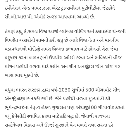
ઇરીગેશન એન્ડ પાવર દ્વારા બેસ્ટ ટ્રાન્સમીશન યુટીલીટીમાં જેટકોને
સી.બી.આઇ.પી. એવોર્ડ ૨૦૨૪ આપવામાં આવ્યો છે.
તેમણે કહ્યું કે,સમગ્ર વિશ્વ આજે ગ્લોબલ વોર્મિંગ અને કલાઇમેટ ચેન્જની
વિપરીત અસરોનો સામનો કરી રહ્યું છે ત્યારે વિશ્વ નેતા અને માનનીય
વડાપ્રધાનશ્રી મોદીજીએ સમગ્ર વિશ્વના કલ્યાણ માટે કોલસો ગેસ જેવા
પ્રદૂષણ કરતા બળતણનો ઉપયોગ ઓછો કરવા અને ભવિષ્યની વીજ
માંગને પહોંચી વળવા માટે ક્લીન અને ગ્રીન એનર્જી દ્વારા ‘ગ્રીન ગ્રોથ’ પર
ખાસ ભાર મૂક્યો છે.
વધુમાં ભારત સરકાર દ્વારા વર્ષ-2030 સુધીમાં 500 ગીગાવોટ ગ્રીન
એનર્જીના લક્ષ્યાંક નકકી કર્યો છે. જેને પહોંચી વળવા મુખ્યમંત્રી શ્રી
ભૂપેન્દ્રભાઇના નેતૃત્વ હેઠળ ગુજરાત પણ અંદાજીત 100 ગીગાવોટ કરતાં
વધુ કેપેસીટી સ્થાપિત કરવા માટે કટિબદ્ધ છે. જેનાથી રાજયના
સસ્ટેનેબલ વિકાસ અને ઊર્જા સુરક્ષાને વેગ મળશે તથા સસ્તા દરે