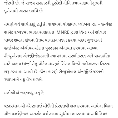
જેટલી છે. જે રાજ્ય સરકારની દૂરંદેશી નીતિ તથા સક્ષમ નેતૃત્વની
દૂરોગામી અસર દર્શાવે છે.
તેમણે ગર્વ સાથે કહ્યું હતું કે, રાજયમાં યોજાયેલ ગ્લોબલ RE – ઇન્વેસ્ટ
સમિટ ૨૦૨૪માં ભારત સરકારના MNRE દ્વારા વિન્ડ અને સોલાર
પાવર ક્ષમતા ક્ષેત્રમાં ઉત્તમ યોગદાન પ્રદાન કરવા બદલ ગુજરાતને
હાઈએસ્ટ એચીવર સ્ટેટના પુરસ્કાર એનાયત કરવામાં આવ્યા.
રીન્યુએબલ એનર્જી પ્રોજેકટસની સ્થાપનામાં સરળીકરણ અને પારદર્શીતા
માટે અક્ષય ઊર્જા સેતુ પોર્ટલ મારફતે સિંગલ વિન્ડો કલીઅરન્સ સિસ્ટમ
શરૂ કરવામાં આવી છે. જેના કારણે રીન્યુએબલ એનર્જી પ્રોજેકટસની
સ્થાપનાને વધુ વેગ મળશે.
મંત્રીશ્રીએ જણાવ્યું હતું કે,
વડાપ્રધાન શ્રી નરેન્દ્રભાઈ મોદીની પ્રેરણાથી શરુ કરવામાં આવેલા મિશન
ગ્રીન હાઈડ્રોજન અંતર્ગત વર્ષ ૨૦૩૦ સુધીમાં ભારતમાં પાંચ મિલિયન