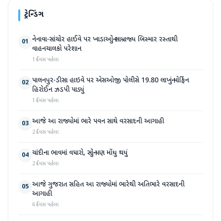
ટ્રેન્ડિંગ
નેનાવા-સાંચોર હાઈવે પર ખાડાઓનું સામ્રાજ્ય બિસ્માર રસ્તાથી
01
વાહનચાલકો પરેશાન
1 દિવસ પહેલા
પાલનપુર-ડીસા હાઇવે પર એસઓજી પોલીસે 19.80 લાખનું મોર્ફિન
02
હિરોઈન ઝડપી પાડ્યું
1 દિવસ પહેલા
આજે આ રાજ્યોમાં ભારે પવન સાથે વરસાદની આગાહી
03
2 દિવસ પહેલા
ચાંદીના ભાવમાં વધારો, સોનું પણ મોંઘુ થયું
04
2 દિવસ પહેલા
આજે ગુજરાત સહિત આ રાજ્યોમાં ભારેથી અતિભારે વરસાદની
05
આગાહી
6 દિવસ પહેલા