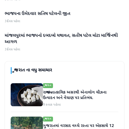
ભાજપના ઉમેદવાર સતિષ પટેલની જીત
ગુજરાત
3 દિવસ પહેલા
માંજલપુરમાં ભાજપનો દબદબો યથાવત, સતીષ પટેલ મોટા માર્જિનથી
ગુજરાત
આગળ
3 દિવસ પહેલા
ગુજરાત
ના વધુ સમાચાર
ગુજરાત
રાજ્યમાં તાત્કાલિક અસરથી એનાલોગ ચીઝના
ઉત્પાદન અને વેચાણ પર પ્રતિબંધ.
9 કલાક પહેલા
ગુજરાત
ગુજરાતમાં વરસાદ વચ્ચે રસ્તા પર એકસાથે 12