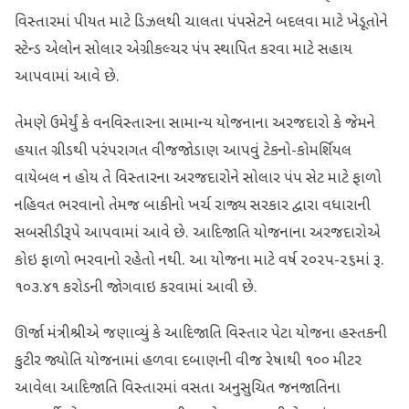
વિસ્તારમાં પીયત માટે ડિઝલથી ચાલતા પંપસેટને બદલવા માટે ખેડૂતોને
સ્ટેન્ડ એલોન સોલાર એગ્રીકલ્ચર પંપ સ્થાપિત કરવા માટે સહાય
આપવામાં આવે છે.
તેમણે ઉમેર્યું કે વનવિસ્તારના સામાન્ય યોજનાના અરજદારો કે જેમને
હયાત ગ્રીડથી પરંપરાગત વીજજોડાણ આપવું ટેકનો-કોમર્શિયલ
વાયેબલ ન હોય તે વિસ્તારના અરજદારોને સોલાર પંપ સેટ માટે ફાળો
નહિવત ભરવાનો તેમજ બાકીનો ખર્ચ રાજ્ય સરકાર દ્વારા વધારાની
સબસીડીરૂપે આપવામાં આવે છે. આદિજાતિ યોજનાના અરજદારોએ
કોઇ ફાળો ભરવાનો રહેતો નથી. આ યોજના માટે વર્ષ ૨૦૨૫-૨૬માં રૂ.
૧૦૩.૪૧ કરોડની જોગવાઇ કરવામાં આવી છે.
ઊર્જા મંત્રીશ્રીએ જણાવ્યું કે આદિજાતિ વિસ્તાર પેટા યોજના હસ્તકની
કુટીર જ્યોતિ યોજનામાં હળવા દબાણની વીજ રેષાથી ૧૦૦ મીટર
આવેલા આદિજાતિ વિસ્તારમાં વસતા અનુસુચિત જનજાતિના