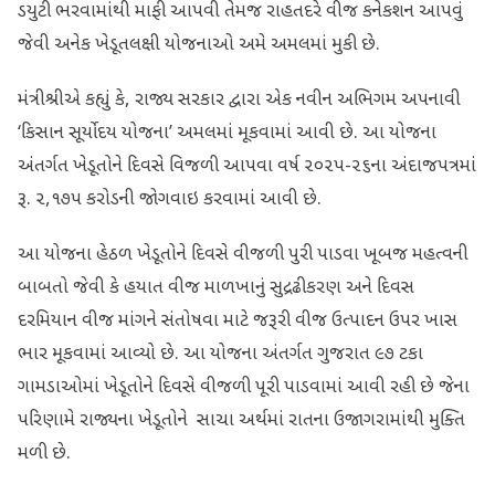
ડયુટી ભરવામાંથી માફી આપવી તેમજ રાહતદરે વીજ કનેકશન આપવું
જેવી અનેક ખેડૂતલક્ષી યોજનાઓ અમે અમલમાં મુકી છે.
મંત્રીશ્રીએ કહ્યું કે, રાજ્ય સરકાર દ્વારા એક નવીન અભિગમ અપનાવી
‘કિસાન સૂર્યોદય યોજના’ અમલમાં મૂકવામાં આવી છે. આ યોજના
અંતર્ગત ખેડૂતોને દિવસે વિજળી આપવા વર્ષ ૨૦૨૫-૨૬ના અંદાજપત્રમાં
રૂ. ૨,૧૭૫ કરોડની જોગવાઇ કરવામાં આવી છે.
આ યોજના હેઠળ ખેડૂતોને દિવસે વીજળી પુરી પાડવા ખૂબજ મહત્વની
બાબતો જેવી કે હયાત વીજ માળખાનું સુદ્રઢીકરણ અને દિવસ
દરમિયાન વીજ માંગને સંતોષવા માટે જરૂરી વીજ ઉત્પાદન ઉપર ખાસ
ભાર મૂકવામાં આવ્યો છે. આ યોજના અંતર્ગત ગુજરાત ૯૭ ટકા
ગામડાઓમાં ખેડૂતોને દિવસે વીજળી પૂરી પાડવામાં આવી રહી છે જેના
પરિણામે રાજ્યના ખેડૂતોને સાચા અર્થમાં રાતના ઉજાગરામાંથી મુક્તિ
મળી છે.