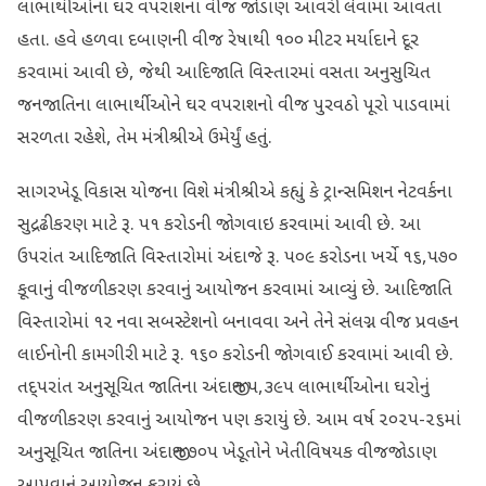
લાભાર્થીઓના ઘર વપરાશના વીજ જોડાણ આવરી લેવામાં આવતા
હતા. હવે હળવા દબાણની વીજ રેષાથી ૧૦૦ મીટર મર્યાદાને દૂર
કરવામાં આવી છે, જેથી આદિજાતિ વિસ્તારમાં વસતા અનુસુચિત
જનજાતિના લાભાર્થીઓને ઘર વપરાશનો વીજ પુરવઠો પૂરો પાડવામાં
સરળતા રહેશે, તેમ મંત્રીશ્રીએ ઉમેર્યું હતું.
સાગરખેડૂ વિકાસ યોજના વિશે મંત્રીશ્રીએ કહ્યું કે ટ્રાન્સમિશન નેટવર્કના
સુદ્રઢીકરણ માટે રૂ. ૫૧ કરોડની જોગવાઇ કરવામાં આવી છે. આ
ઉપરાંત આદિજાતિ વિસ્તારોમાં અંદાજે રૂ. ૫૦૯ કરોડના ખર્ચે ૧૬,૫૭૦
કૂવાનું વીજળીકરણ કરવાનું આયોજન કરવામાં આવ્યું છે. આદિજાતિ
વિસ્તારોમાં ૧૨ નવા સબસ્ટેશનો બનાવવા અને તેને સંલગ્ન વીજ પ્રવહન
લાઈનોની કામગીરી માટે રૂ. ૧૬૦ કરોડની જોગવાઈ કરવામાં આવી છે.
તદ્પરાંત અનુસૂચિત જાતિના અંદાજીત ૫,૩૯૫ લાભાર્થીઓના ઘરોનું
વીજળીકરણ કરવાનું આયોજન પણ કરાયું છે. આમ વર્ષ ૨૦૨૫-૨૬માં
અનુસૂચિત જાતિના અંદાજીત ૭૦૫ ખેડૂતોને ખેતીવિષયક વીજજોડાણ
આપવાનું આયોજન કરાયું છે.