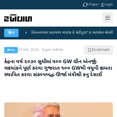
E-Paper
|
Login
ાં રહસ્યમય વાયરસ કે ચાંદીપુરા? 6 બાળકોના મોતથી ફફડાટ
બ્રેકિંગ
●
હવામાન વિભાગે 18 રાજ
27 માર્ચ, 2025
|
Super Admin
Bookmark
ગુજરાત
કેન્દ્રના વર્ષ ૨૦૩૦ સુધીમાં ૫૦૦ GW ગ્રીન એનર્જી
લક્ષ્યાંકને પૂર્ણ કરવા ગુજરાત ૧૦૦ GWથી વધુની ક્ષમતા
સ્થાપિત કરવા સંકલ્પબદ્ધ-ઊર્જા મંત્રીશ્રી કનુ દેસાઈ