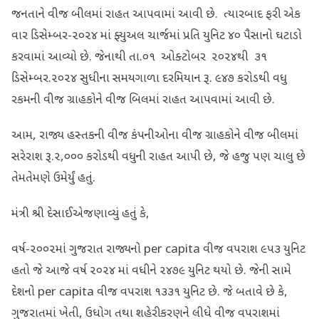
જનતાને વીજ બીલમાં રાહત આપવામાં આવી છે. ત્યારબાદ ફરી એક
વાર ડિસેમ્બર-૨૦૨૪ માં ફ્યુઅલ ચાર્જમાં પ્રતિ યુનિટ ૪૦ પૈસાનો ઘટાડો
કરવામાં આવ્યો છે. જેનાથી તા.૦૧ ઓક્ટોબર ૨૦૨૪થી ૩૧
ડિસેમ્બર.૨૦૨૪ સુધીના સમયગાળા દરમિયાન રૂ. ૯૪૭ કરોડથી વધુ
રકમની વીજ ગ્રાહકોને વીજ બિલમાં રાહત આપવામાં આવી છે.
આમ, રાજ્ય હસ્તકની વીજ કંપનીઓના વીજ ગ્રાહકોને વીજ બીલમાં
સરેરાશ રૂ.૨,૦૦૦ કરોડથી વધુની રાહત આપી છે, જે હજુ પણ ચાલુ છે
તેમ‌તેમણે ઉમેર્યું હતું.
મંત્રી શ્રી દેસાઈએ‌જણાવ્યું હતું કે,
વર્ષ-૨૦૦૨માં ગુજરાત રાજ્યનો per capita વીજ વપરાશ ૯૫૩ યુનિટ
હતો જે આજે વર્ષ ૨૦૨૪ માં વધીને ૨૪૭૯ યુનિટ થયો છે. જેની સામે
દેશનો per capita વીજ વપરાશ ૧૩૩૧ યુનિટ છે. જે બતાવે છે કે,
ગુજરાતમાં ખેતી, ઉધોગ તથા શહેરીકરણને લીધે વીજ વપરાશમાં