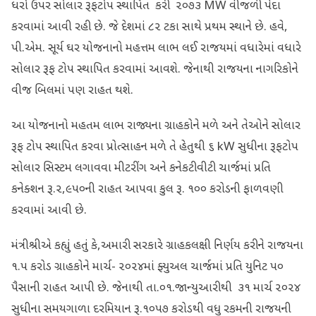
ધરો ઉપર સોલાર રૂફટોપ સ્થાપિત કરી ૨૦૭૩ MW વીજળી પેદા
કરવામાં આવી રહી છે. જે દેશમાં ૮૨ ટકા સાથે પ્રથમ સ્થાને છે. હવે,
પી.એમ. સૂર્ય ઘર યોજનાનો મહત્તમ લાભ લઈ રાજયમાં વધારેમાં વધારે
સોલાર રૂફ ટોપ સ્થાપિત કરવામાં આવશે. જેનાથી રાજયના નાગરિકોને
વીજ બિલમાં પણ રાહત થશે.
આ યોજનાનો મહતમ લાભ રાજ્યના ગ્રાહકોને મળે અને તેઓને સોલાર
રૂફ ટોપ સ્થાપિત કરવા પ્રોત્સાહન મળે તે હેતુથી ૬ kW સુધીના રૂફટોપ
સોલાર સિસ્ટમ લગાવવા મીટરીંગ અને કનેકટીવીટી ચાર્જમાં પ્રતિ
કનેક્શન રૂ.૨,૯૫૦ની રાહત આપવા કુલ રૂ. ૧૦૦ કરોડની ફાળવણી
કરવામાં આવી છે.
મંત્રીશ્રીએ કહ્યું હતું કે,અમારી સરકારે ગ્રાહકલક્ષી નિર્ણય કરીને રાજયના
૧.૫ કરોડ ગ્રાહકોને માર્ચ- ૨૦૨૪માં ફ્યુઅલ ચાર્જમાં પ્રતિ યુનિટ ૫૦
પૈસાની રાહત આપી છે. જેનાથી તા.૦૧.જાન્યુઆરીથી ૩૧ માર્ચ ૨૦૨૪
સુધીના સમયગાળા દરમિયાન રૂ.૧૦૫૭ કરોડથી વધુ રકમની રાજયની