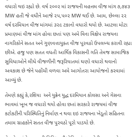
વધારો થઇ રહ્યો છે. વર્ષ ૨૦૦૨ માં રાજયની મહત્તમ વીજ માંગ ૭,૭૪૩
MW હતી જે વધીને આજે ૨૫,૫૦૨ MW થઈ છે. આમ, છેલ્લા ૨૨
વર્ષ દરમિયાન વીજ માંગમાં ૩૨૯ ટકાનો વધારો થયો છે. આટલા મોટા
પ્રમાણમાં વીજ માંગ હોવા છતાં પણ અમે વિના વિક્ષેપ રાજયના
નાગરિકોને સતત અને ગુણવત્તાયુક્ત વીજ પૂરવઠો ઉપલબ્ધ કરાવી રહ્યા
છીએ. હજુ પણ સતત વધતી આર્થિક વિકાસની ગતિ તેમજ સામાજિક
સુવિધાઓને લીધે વીજળીની જરૂરિયાતમાં ઘણો વધારો થવાનો
અવકાશ છે જેને પહોંચી વળવા અમે આગોતરા આયોજનો કરવામાં
આવ્યું છે.
તેમણે કહ્યું કે,રશિયા અને યુક્રેન યુદ્ધ દરમિયાન કોલસા અને ગેસના
ભાવમાં ખૂબ જ વધારો થયો હોવા છતાં સરકારે રાજયમાં વીજ
કટોકટીની પરિસ્થિતિનું નિર્માણ ન થવા દઇ રાજયના ખેડૂતો સહિતના
તમામ ગ્રાહકોને સતત વીજ પુરવઠો પૂરો પાડયો છે.