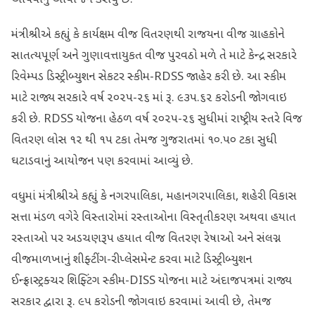
મંત્રીશ્રીએ કહ્યું કે કાર્યક્ષમ વીજ વિતરણથી રાજયના વીજ ગ્રાહકોને
સાતત્યપૂર્ણ અને ગુણાવત્તાયુકત વીજ પુરવઠો મળે તે માટે કેન્દ્ર સરકારે
રિવેમ્પડ ડિસ્ટ્રીબ્યુશન સેકટર સ્કીમ-RDSS જાહેર કરી છે. આ સ્કીમ
માટે રાજ્ય સરકારે વર્ષ ૨૦૨૫-૨૬ માં રૂ. ૯૩૫.૬૨ કરોડની જોગવાઇ
કરી છે. RDSS યોજના હેઠળ વર્ષ ૨૦૨૫-૨૬ સુધીમાં રાષ્ટ્રીય સ્તરે વિજ
વિતરણ લોસ ૧૨ થી ૧૫ ટકા તેમજ ગુજરાતમાં ૧૦.૫૦ ટકા સુધી
ઘટાડવાનું આયોજન પણ કરવામાં આવ્યું છે.
વધુમાં મંત્રીશ્રીએ કહ્યું કે નગરપાલિકા, મહાનગરપાલિકા, શહેરી વિકાસ
સત્તા મંડળ વગેરે વિસ્તારોમાં રસ્તાઓના વિસ્તૃતીકરણ અથવા હયાત
રસ્તાઓ પર અડચણરૂપ હયાત વીજ વિતરણ રેષાઓ અને સંલગ્ન
વીજમાળખાનું શીફ્ટીંગ-રીપ્લેસમેન્ટ કરવા માટે ડિસ્ટ્રીબ્યુશન
ઈન્ફ્રાસ્ટ્રક્ચર શિફ્ટિંગ સ્કીમ-DISS યોજના માટે અંદાજપત્રમાં રાજ્ય
સરકાર દ્વારા રૂ. ૯૫ કરોડની જોગવાઇ કરવામાં આવી છે, તેમજ