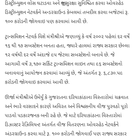
ડિસ્ટ્રીબ્યુશન લોસ ઘટાડવા અને જીવ સુરક્ષા સુનિશ્ચિત કરવા ઓવરહેડ
ડિસ્ટ્રીબ્યુશન નેટવર્કને અન્ડરગ્રાઉન્ડ કેબલમાં તબદીલ કરવા બજેટમાં રૂ.
૧૦૦ કરોડની જોગવાઇ પણ કરવામાં આવી છે.
ટ્રાન્સમિશન નેટવર્ક વિશે મંત્રીશ્રીએ જણાવ્યું કે વર્ષ ૨૦૦૨ પહેલાં દર વર્ષે
૧૬ થી ૧૭ સબસ્ટેશન બનતા હતા, જ્યારે હાલમાં રાજ્ય સરકાર છેલ્લા
૧૨ વર્ષથી દર વર્ષે અંદાજે ૯૫ જેટલા સબસ્ટેશનો બનાવે છે. જે
આગામી વર્ષે ૩,૧૭૦ સર્કિટ ટ્રાન્સમિશન લાઇન તથા ૯૬ સબસ્ટેશનો
બનાવવાનું આયોજન કરવામાં આવ્યું છે, જે અંતર્ગત રૂ. ૬,૮૩૦.૫૯
કરોડની જોગવાઇ કરવામાં આવી છે.
ઊર્જા મંત્રીશ્રીએ ઉમેર્યું કે ગુજરાતના દરિયાકાંઠાના વિસ્તારોમાં ચક્રવાત
અને ભારે વરસાદને કારણે અવિરત અને વિશ્વસનીય વીજ પુરવઠો પૂરો
પાડવો પડકારજનક બની રહે છે. જે માટે દરિયાકાંઠાના વિસ્તારોમાં
ડિઝાસ્ટર રેઝિલિયન્ટ અંતર્ગત વીજ વિતરણના ઓવરહેડ નેટવર્કને
અંડરગ્રાઉન્ડ કરવા માટે રૂ. ૧૦૦ કરોડની જોગવાઈ પણ રાજ્ય સરકાર