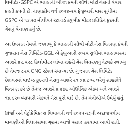
લિમીટેડ-GSPC એ ભારતની બીજા ક્રમની સૌથી મોટી ગેસનો વેપાર
કરતી કંપની છે. નાણાકીય વર્ષ ૨૦૨૪-૨૫ ફેબ્રુઆરી માસ સુધીમાં
GSPC એ ૧૩.૨૭ મીલીયન સ્ટાન્ડર્ડ ક્યુબીક મીટર પ્રતિદિન કુદરતી
ગેસનું વેચાણ કર્યું છે.
આ ઉપરાંત તેમણે જણાવ્યું કે ભારતની સૌથી મોટી ગેસ વિતરણ કંપની
ગુજરાત ગેસ લિમિટેડ-GGL એ ફેબ્રુઆરી ૨૦૨૫ સુધીમાં ભારતભરમાં
આશરે ૪૨,૫૨૮ કિલોમીટર લાંબા શહેરી ગેસ વિતરણનું નેટવર્ક સ્થાપ્યું
છે તેમજ ૮૨૫ CNG સ્ટેશન સ્થાપ્યા છે. ગુજરાત ગેસ લિમિટેડ
દેશભરમાં પાઇપ્ડ કુદરતી ગેસનું આશરે ૨૧,૬૪,૮૦૨ ઘરેલું ગ્રાહકોને
વિતરણ કરે છે તેમજ આશરે ૪,૪૬૯ ઔદ્યોગિક એકમ અને આશરે
૧૪,૯૨૦ વ્યાપારી એકમને ગેસ પુરો પાડે છે, તેમ મંત્રીશ્રીએ ઉમેર્યું હતું.
ઊર્જા અને પેટ્રોકેમિકલ્સ વિભાગની વર્ષ ૨૦૨૫-૨૬ની અંદાજપત્રીય
માંગણીઓ વિધાનસભા ગૃહમાં આજે પસાર કરવામાં આવી હતી.