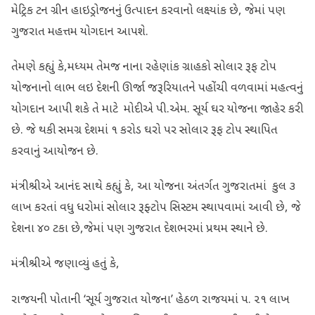
મેટ્રિક ટન ગ્રીન હાઇડ્રોજનનું ઉત્પાદન કરવાનો લક્ષ્યાંક છે, જેમાં પણ
ગુજરાત મહત્તમ યોગદાન આપશે.
તેમણે કહ્યું કે,મધ્યમ તેમજ નાના રહેણાંક ગ્રાહકો સોલાર રૂફ ટોપ
યોજનાનો લાભ લઇ દેશની ઊર્જા જરૂરિયાતને પહોંચી વળવામાં મહત્વનું
યોગદાન આપી શકે તે માટે મોદીએ પી.એમ. સૂર્ય ઘર યોજના જાહેર કરી
છે. જે થકી સમગ્ર દેશમાં ૧ કરોડ ઘરો પર સોલાર રૂફ ટોપ સ્થાપિત
કરવાનું આયોજન છે.
મંત્રીશ્રીએ આનંદ સાથે કહ્યું કે, આ યોજના અંતર્ગત ગુજરાતમાં કુલ ૩
લાખ કરતાં વધુ ધરોમાં સોલાર રૂફ્ટોપ સિસ્ટમ સ્થાપવામાં આવી છે, જે
દેશના ૪૦ ટકા છે,જેમાં પણ ગુજરાત દેશભરમાં પ્રથમ સ્થાને છે.
મંત્રીશ્રીએ જણાવ્યું હતું કે,
રાજયની પોતાની ‘સૂર્ય ગુજરાત યોજના’ હેઠળ રાજયમાં ૫. ૨૧ લાખ