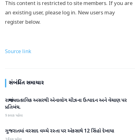
This content is restricted to site members. If you are
an existing user, please log in. New users may
register below.
Source link
સંબંધિત સમાચાર
રાજ્યમાં તાત્કાલિક અસરથી એનાલોગ ચીઝના ઉત્પાદન અને વેચાણ પર
ગુજરાત
પ્રતિબંધ.
9 કલાક પહેલા
ગુજરાતમાં વરસાદ વચ્ચે રસ્તા પર એકસાથે 12 સિંહો દેખાયા
ગુજરાત
3 દિવસ પહેલા