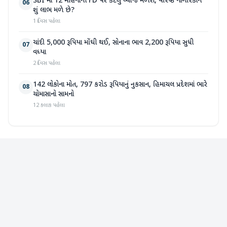
SBI માં 12 મહિનાની FD પર કેટલું વ્યાજ મળશે, વરિષ્ઠ નાગરિકોને
06
શું લાભ મળે છે?
1 દિવસ પહેલા
ચાંદી 5,000 રૂપિયા મોંઘી થઈ, સોનાના ભાવ 2,200 રૂપિયા સુધી
07
વધ્યા
2 દિવસ પહેલા
142 લોકોના મોત, 797 કરોડ રૂપિયાનું નુકસાન, હિમાચલ પ્રદેશમાં ભારે
08
ચોમાસાનો સામનો
12 કલાક પહેલા