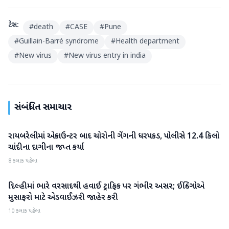
ટેગ્સ:
#
death
#
CASE
#
Pune
#
Guillain-Barré syndrome
#
Health department
#
New virus
#
New virus entry in india
સંબંધિત સમાચાર
રાયબરેલીમાં એન્કાઉન્ટર બાદ ચોરોની ગેંગની ધરપકડ, પોલીસે 12.4 કિલો
રાષ્ટ્રીય
ચાંદીના દાગીના જપ્ત કર્યા
8 કલાક પહેલા
દિલ્હીમાં ભારે વરસાદથી હવાઈ ટ્રાફિક પર ગંભીર અસર; ઈન્ડિગોએ
રાષ્ટ્રીય
મુસાફરો માટે એડવાઈઝરી જાહેર કરી
10 કલાક પહેલા