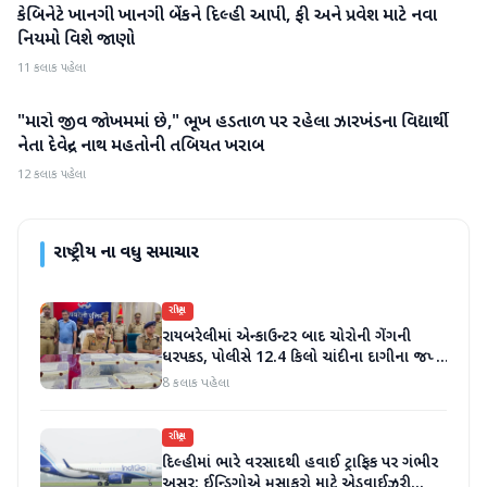
કેબિનેટે ખાનગી ખાનગી બેંકને દિલ્હી આપી, ફી અને પ્રવેશ માટે નવા
રાષ્ટ્રીય
નિયમો વિશે જાણો
11 કલાક પહેલા
"મારો જીવ જોખમમાં છે," ભૂખ હડતાળ પર રહેલા ઝારખંડના વિદ્યાર્થી
રાષ્ટ્રીય
નેતા દેવેન્દ્ર નાથ મહતોની તબિયત ખરાબ
12 કલાક પહેલા
રાષ્ટ્રીય
ના વધુ સમાચાર
રાષ્ટ્રીય
રાયબરેલીમાં એન્કાઉન્ટર બાદ ચોરોની ગેંગની
ધરપકડ, પોલીસે 12.4 કિલો ચાંદીના દાગીના જપ્ત
કર્યા
8 કલાક પહેલા
રાષ્ટ્રીય
દિલ્હીમાં ભારે વરસાદથી હવાઈ ટ્રાફિક પર ગંભીર
અસર; ઈન્ડિગોએ મુસાફરો માટે એડવાઈઝરી