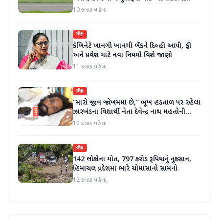
જાહેર કરી
10 કલાક પહેલા
રાષ્ટ્રીય
કેબિનેટે ખાનગી ખાનગી બેંકને દિલ્હી આપી, ફી
અને પ્રવેશ માટે નવા નિયમો વિશે જાણો
11 કલાક પહેલા
રાષ્ટ્રીય
"મારો જીવ જોખમમાં છે," ભૂખ હડતાળ પર રહેલા
ઝારખંડના વિદ્યાર્થી નેતા દેવેન્દ્ર નાથ મહતોની
તબિયત ખરાબ
12 કલાક પહેલા
રાષ્ટ્રીય
142 લોકોના મોત, 797 કરોડ રૂપિયાનું નુકસાન,
હિમાચલ પ્રદેશમાં ભારે ચોમાસાનો સામનો
12 કલાક પહેલા