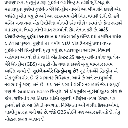
પ્રમાણપત્રમાં મૃત્યુનું કારણ ગુઇલેન બેરે સિન્ડ્રોમ તરીકે સૂચિબદ્ધ છે.
મહારાષ્ટ્રના પુણેમાં ગુઇલેન-બેરે સિન્ડ્રોમ નામની આ બીમારીને કારણે એક
વ્યક્તિનું મોત થયું છે અને આ રહસ્યમય રોગે ચિંતા વધારી દીધી છે. હવે
પશ્ચિમ બંગાળમાં એક કિશોરીના મોતથી દરેક લોકો ભયમાં છે. કેન્દ્ર સરકારે
મહારાષ્ટ્રમાં નિષ્ણાતોની સાત સભ્યોની ટીમ તૈનાત કરી છે.
ચાર્ટર્ડ
એકાઉન્ટન્ટનું પૂણેમાં અવસાન
ધ ટાઈમ્સ ઓફ ઈન્ડિયામાં પ્રકાશિત થયેલા
અહેવાલ મુજબ, પુણેમાં 41 વર્ષીય ચાર્ટર્ડ એકાઉન્ટન્ટનું પ્રથમ વખત
ગુઈલેન-બેરે સિન્ડ્રોમથી મૃત્યુ થયું છે. મહારાષ્ટ્રના આરોગ્ય વિભાગે
અહેવાલ આપ્યો છે કે ચાર્ટર્ડ એકાઉન્ટન્ટ 25 જાન્યુઆરીના રોજ ગુઇલેન-
બેરે સિન્ડ્રોમ (GBS) ના ફાટી નીકળવાના કારણે મૃત્યુ પામનાર પ્રથમ
વ્યક્તિ બન્યો છે.
ગુઇલેન-બેરે સિન્ડ્રોમ શું છે?
ગુઇલેન-બેરે સિન્ડ્રોમ એ
એક દુર્લભ રોગ છે જે અચાનક નિષ્ક્રિયતા આવે છે અને સ્નાયુઓની
નબળાઇનું કારણ બને છે. હાથ અને પગમાં ગંભીર નબળાઈ જેવા લક્ષણો
પણ છે. Guillain-Barré સિન્ડ્રોમ એ એક દુર્લભ ન્યુરોલોજીકલ રોગ છે
જેમાં શરીરની રોગપ્રતિકારક શક્તિ ભૂલથી પેરિફેરલ નર્વસ સિસ્ટમ પર
હુમલો કરે છે. આ સ્થિતિ નબળાઇ, નિષ્ક્રિયતા અને ગંભીર કિસ્સાઓમાં,
લકવોનું કારણ બની શકે છે. જોકે GBS કોઈને પણ અસર કરી શકે છે, તેનું
ચોક્કસ કારણ અજ્ઞાત છે.