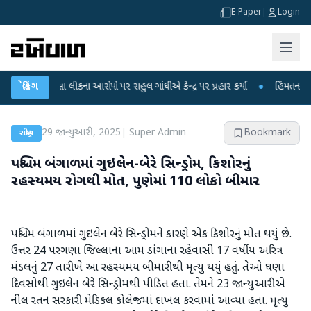
E-Paper
|
Login
 પરીક્ષા લીકના આરોપો પર રાહુલ ગાંધીએ કેન્દ્ર પર પ્રહાર કર્યા
બ્રેકિંગ
●
હિંમતનગરમાં રહસ્
29 જાન્યુઆરી, 2025
|
Super Admin
Bookmark
રાષ્ટ્રીય
પશ્ચિમ બંગાળમાં ગુઇલેન-બેરે સિન્ડ્રોમ, કિશોરનું
રહસ્યમય રોગથી મોત, પુણેમાં 110 લોકો બીમાર
પશ્ચિમ બંગાળમાં ગુઇલેન બેરે સિન્ડ્રોમને કારણે એક કિશોરનું મોત થયું છે.
ઉત્તર 24 પરગણા જિલ્લાના આમ ડાંગાના રહેવાસી 17 વર્ષીય અરિત્ર
મંડલનું 27 તારીખે આ રહસ્યમય બીમારીથી મૃત્યુ થયું હતું. તેઓ ઘણા
દિવસોથી ગુઇલેન બેરે સિન્ડ્રોમથી પીડિત હતા. તેમને 23 જાન્યુઆરીએ
નીલ રતન સરકારી મેડિકલ કોલેજમાં દાખલ કરવામાં આવ્યા હતા. મૃત્યુ