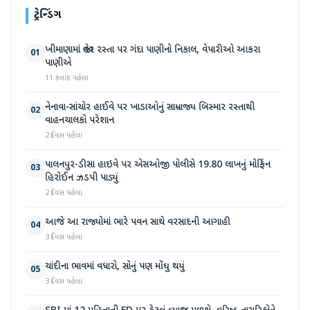
ટ્રેન્ડિંગ
ખીમાણામાં જાહેર રસ્તા પર ગંદા પાણીનો નિકાલ, વેપારીઓ આકરા
01
પાણીએ
11 કલાક પહેલા
નેનાવા-સાંચોર હાઈવે પર ખાડાઓનું સામ્રાજ્ય બિસ્માર રસ્તાથી
02
વાહનચાલકો પરેશાન
2 દિવસ પહેલા
પાલનપુર-ડીસા હાઇવે પર એસઓજી પોલીસે 19.80 લાખનું મોર્ફિન
03
હિરોઈન ઝડપી પાડ્યું
2 દિવસ પહેલા
આજે આ રાજ્યોમાં ભારે પવન સાથે વરસાદની આગાહી
04
3 દિવસ પહેલા
ચાંદીના ભાવમાં વધારો, સોનું પણ મોંઘુ થયું
05
3 દિવસ પહેલા