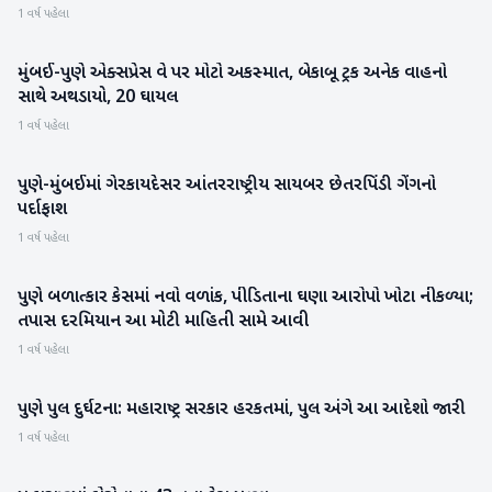
1 વર્ષ પહેલા
મુંબઈ-પુણે એક્સપ્રેસ વે પર મોટો અકસ્માત, બેકાબૂ ટ્રક અનેક વાહનો
રાષ્ટ્રીય
સાથે અથડાયો, 20 ઘાયલ
1 વર્ષ પહેલા
પુણે-મુંબઈમાં ગેરકાયદેસર આંતરરાષ્ટ્રીય સાયબર છેતરપિંડી ગેંગનો
રાષ્ટ્રીય
પર્દાફાશ
1 વર્ષ પહેલા
પુણે બળાત્કાર કેસમાં નવો વળાંક, પીડિતાના ઘણા આરોપો ખોટા નીકળ્યા;
રાષ્ટ્રીય
તપાસ દરમિયાન આ મોટી માહિતી સામે આવી
1 વર્ષ પહેલા
પુણે પુલ દુર્ઘટના: મહારાષ્ટ્ર સરકાર હરકતમાં, પુલ અંગે આ આદેશો જારી
રાષ્ટ્રીય
1 વર્ષ પહેલા