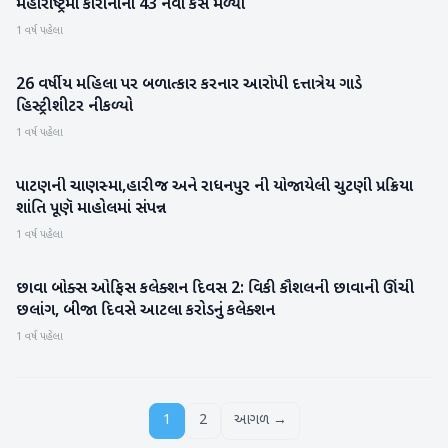
મહારાષ્ટ્રમાં કોરોનાના 43 નવા કેસ મળ્યા
રાષ્ટ્રીય
1 વર્ષ પહેલા
26 વર્ષીય મહિલા પર બળાત્કાર કરનાર આરોપી દત્તાત્રેય ગાડે
રાષ્ટ્રીય
હિસ્ટ્રીશીટર નીકળ્યો
1 વર્ષ પહેલા
પાટણની ચાણસ્મા,હારીજ અને રાધનપુર ની યોજાયેલી ચુટણી પ્રક્રિયા
પાટણ
શાંતિ પૂણૅ માહોલમાં સંપન્ન
1 વર્ષ પહેલા
છાવા બોક્સ ઓફિસ કલેક્શન દિવસ 2: વિકી કૌશલની છાવાની ઊંચી
મનોરંજન
છલાંગ, બીજા દિવસે આટલા કરોડનું કલેક્શન
1 વર્ષ પહેલા
1
2
આગળ →