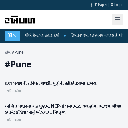
E-Paper
|
Login
હુલ ગાંધીએ કેન્દ્ર પર પ્રહાર કર્યા
બ્રેકિંગ
●
હિંમતનગરમાં રહસ્યમય વાયરસ કે ચાંદીપુરા?
હોમ
/
#Pune
#
Pune
શરદ પવારની તબિયત લથડી, પુણેની હોસ્પિટલમાં દાખલ
રાષ્ટ્રીય
6 મહિના પહેલા
અજિત પવારના ગઢ પુણેમાં NCPનો ધમધમાટ, વલણોમાં ભાજપ બીજા
રાજકારણ
સ્થાને; કોંગ્રેસ ખાતું ખોલવામાં નિષ્ફળ
6 મહિના પહેલા