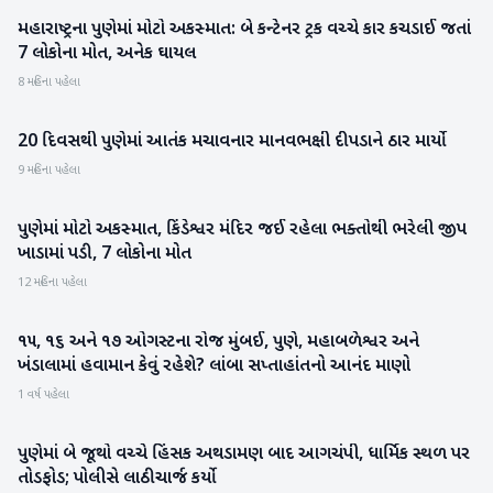
મહારાષ્ટ્રના પુણેમાં મોટો અકસ્માત: બે કન્ટેનર ટ્રક વચ્ચે કાર કચડાઈ જતાં
રાષ્ટ્રીય
7 લોકોના મોત, અનેક ઘાયલ
8 મહિના પહેલા
20 દિવસથી પુણેમાં આતંક મચાવનાર માનવભક્ષી દીપડાને ઠાર માર્યો
રાષ્ટ્રીય
9 મહિના પહેલા
પુણેમાં મોટો અકસ્માત, કિંડેશ્વર મંદિર જઈ રહેલા ભક્તોથી ભરેલી જીપ
રાષ્ટ્રીય
ખાડામાં પડી, 7 લોકોના મોત
12 મહિના પહેલા
૧૫, ૧૬ અને ૧૭ ઓગસ્ટના રોજ મુંબઈ, પુણે, મહાબળેશ્વર અને
રાષ્ટ્રીય
ખંડાલામાં હવામાન કેવું રહેશે? લાંબા સપ્તાહાંતનો આનંદ માણો
1 વર્ષ પહેલા
પુણેમાં બે જૂથો વચ્ચે હિંસક અથડામણ બાદ આગચંપી, ધાર્મિક સ્થળ પર
રાષ્ટ્રીય
તોડફોડ; પોલીસે લાઠીચાર્જ કર્યો