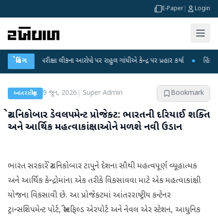
E-Paper
|
Login
ET પરીક્ષા લીકના આરોપો પર રાહુલ ગાંધીએ કેન્દ્ર પર પ્રહાર કર્યા
બ્રેકિંગ
●
હિંમતનગરમાં ર
9 જૂન, 2026
|
Super Admin
Bookmark
આંતરરાષ્ટ્રીય
ગ્રેટ નિકોબાર ડેવલપમેન્ટ પ્રોજેક્ટ: ભારતની દરિયાઈ શક્તિ
અને આર્થિક મહત્વાકાંક્ષાઓને મળશે નવી ઉડાન
ભારત સરકારે ગ્રેટ નિકોબાર ટાપુને દેશના સૌથી મહત્વપૂર્ણ વ્યૂહાત્મક
અને આર્થિક કેન્દ્રોમાંના એક તરીકે વિકસાવવા માટે એક મહત્વાકાંક્ષી
યોજના વિકસાવી છે. આ પ્રોજેક્ટમાં આંતરરાષ્ટ્રીય કન્ટેનર
ટ્રાન્સશિપમેન્ટ પોર્ટ, ગ્રીનફિલ્ડ એરપોર્ટ અને નેવલ એર સ્ટેશન, આધુનિક