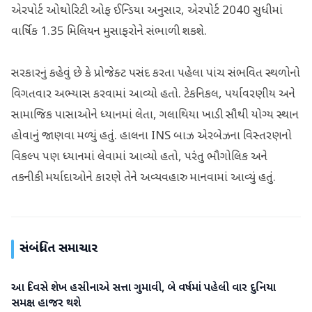
એરપોર્ટ ઓથોરિટી ઓફ ઈન્ડિયા અનુસાર, એરપોર્ટ 2040 સુધીમાં
વાર્ષિક 1.35 મિલિયન મુસાફરોને સંભાળી શકશે.
સરકારનું કહેવું છે કે પ્રોજેક્ટ પસંદ કરતા પહેલા પાંચ સંભવિત સ્થળોનો
વિગતવાર અભ્યાસ કરવામાં આવ્યો હતો. ટેકનિકલ, પર્યાવરણીય અને
સામાજિક પાસાઓને ધ્યાનમાં લેતા, ગલાથિયા ખાડી સૌથી યોગ્ય સ્થાન
હોવાનું જાણવા મળ્યું હતું. હાલના INS બાઝ એરબેઝના વિસ્તરણનો
વિકલ્પ પણ ધ્યાનમાં લેવામાં આવ્યો હતો, પરંતુ ભૌગોલિક અને
તકનીકી મર્યાદાઓને કારણે તેને અવ્યવહારુ માનવામાં આવ્યું હતું.
સંબંધિત સમાચાર
આ દિવસે શેખ હસીનાએ સત્તા ગુમાવી, બે વર્ષમાં પહેલી વાર દુનિયા
આંતરરાષ્ટ્રીય
સમક્ષ હાજર થશે