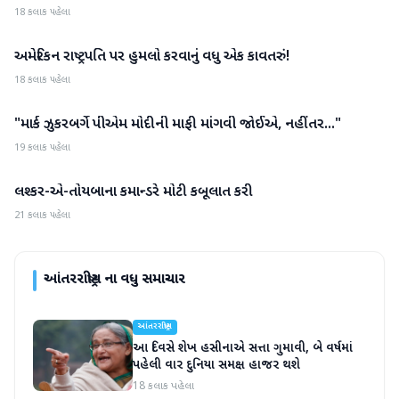
18 કલાક પહેલા
અમેરિકન રાષ્ટ્રપતિ પર હુમલો કરવાનું વધુ એક કાવતરું!
આંતરરાષ્ટ્રીય
18 કલાક પહેલા
"માર્ક ઝુકરબર્ગે પીએમ મોદીની માફી માંગવી જોઈએ, નહીંતર..."
આંતરરાષ્ટ્રીય
19 કલાક પહેલા
લશ્કર-એ-તોયબાના કમાન્ડરે મોટી કબૂલાત કરી
આંતરરાષ્ટ્રીય
21 કલાક પહેલા
આંતરરાષ્ટ્રીય
ના વધુ સમાચાર
આંતરરાષ્ટ્રીય
આ દિવસે શેખ હસીનાએ સત્તા ગુમાવી, બે વર્ષમાં
પહેલી વાર દુનિયા સમક્ષ હાજર થશે
18 કલાક પહેલા