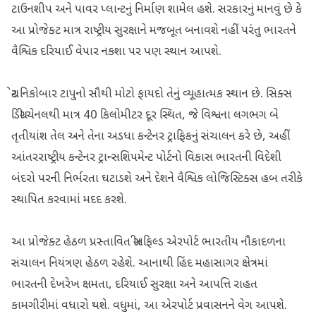
ટાઉનશીપ અને પાવર પ્લાન્ટનું નિર્માણ શામેલ હશે. સરકારનું માનવું છે કે
આ પ્રોજેક્ટ માત્ર રાષ્ટ્રીય સુરક્ષાને મજબૂત બનાવશે નહીં પરંતુ ભારતને
વૈશ્વિક દરિયાઈ વેપાર નકશા પર પણ સ્થાન આપશે.
ગ્રેટ નિકોબાર ટાપુનો સૌથી મોટો ફાયદો તેનું વ્યૂહાત્મક સ્થાન છે. સિક્સ
ડિગ્રી ચેનલથી માત્ર 40 કિલોમીટર દૂર સ્થિત, જે વિશ્વના લગભગ બે
તૃતીયાંશ તેલ અને તેના અડધા કન્ટેનર ટ્રાફિકનું સંચાલન કરે છે, અહીં
આંતરરાષ્ટ્રીય કન્ટેનર ટ્રાન્સશિપમેન્ટ પોર્ટનો વિકાસ ભારતની વિદેશી
બંદરો પરની નિર્ભરતા ઘટાડશે અને દેશને વૈશ્વિક લોજિસ્ટિક્સ હબ તરીકે
સ્થાપિત કરવામાં મદદ કરશે.
આ પ્રોજેક્ટ હેઠળ પ્રસ્તાવિત ગ્રીનફિલ્ડ એરપોર્ટ ભારતીય નૌકાદળના
સંચાલન નિયંત્રણ હેઠળ રહેશે. આનાથી હિંદ મહાસાગર ક્ષેત્રમાં
ભારતની દેખરેખ ક્ષમતા, દરિયાઈ સુરક્ષા અને આપત્તિ રાહત
કામગીરીમાં વધારો થશે. વધુમાં, આ એરપોર્ટ પ્રવાસનને વેગ આપશે.