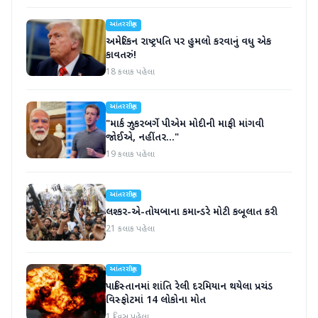
આંતરરાષ્ટ્રીય
અમેરિકન રાષ્ટ્રપતિ પર હુમલો કરવાનું વધુ એક
કાવતરું!
18 કલાક પહેલા
આંતરરાષ્ટ્રીય
"માર્ક ઝુકરબર્ગે પીએમ મોદીની માફી માંગવી
જોઈએ, નહીંતર..."
19 કલાક પહેલા
આંતરરાષ્ટ્રીય
લશ્કર-એ-તોયબાના કમાન્ડરે મોટી કબૂલાત કરી
21 કલાક પહેલા
આંતરરાષ્ટ્રીય
પાકિસ્તાનમાં શાંતિ રેલી દરમિયાન થયેલા પ્રચંડ
વિસ્ફોટમાં 14 લોકોના મોત
1 દિવસ પહેલા