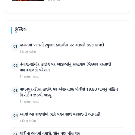
ટ્રેન્ડિંગ
ગુજરાતમાં ખાનગી ટ્યુશન ક્લાસીસ પર આવશે કડક કાયદો
01
6 દિવસ પહેલા
નેનાવા-સાંચોર હાઈવે પર ખાડાઓનું સામ્રાજ્ય બિસ્માર રસ્તાથી
02
વાહનચાલકો પરેશાન
14 કલાક પહેલા
પાલનપુર-ડીસા હાઇવે પર એસઓજી પોલીસે 19.80 લાખનું મોર્ફિન
03
હિરોઈન ઝડપી પાડ્યું
14 કલાક પહેલા
આજે આ રાજ્યોમાં ભારે પવન સાથે વરસાદની આગાહી
04
1 દિવસ પહેલા
ચાંદીના ભાવમાં વધારો, સોનું પણ મોંઘુ થયું