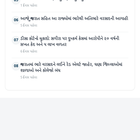
05
1 દિવસ પહેલા
આજે ગુજરાત સહિત આ રાજ્યોમાં ભારેથી અતિભારે વરસાદની આગાહી
06
5 દિવસ પહેલા
ડીસા કોર્ટનો ચુકાદો: સગીરા પર દુષ્કર્મ કેસમાં આરોપીને ૨૦ વર્ષની
07
સખત કેદ અને ૫ લાખ વળતર
6 દિવસ પહેલા
ગુજરાતમાં ભારે વરસાદને લઈને રેડ એલર્ટ જાહેર, ઘણા જિલ્લાઓમાં
08
શાળાઓ અને કોલેજો બંધ
5 દિવસ પહેલા