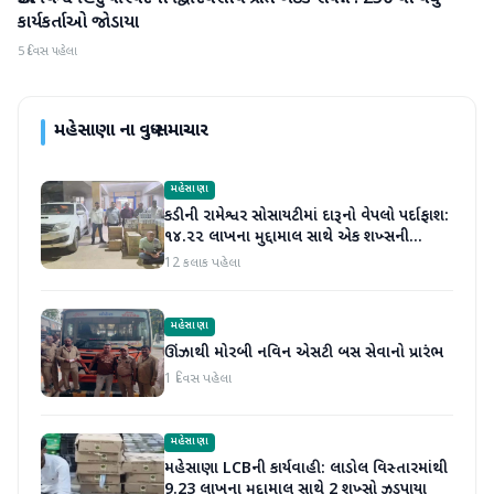
કાર્યકર્તાઓ જોડાયા
5 દિવસ પહેલા
મહેસાણા
ના વધુ સમાચાર
મહેસાણા
કડીની રામેશ્વર સોસાયટીમાં દારૂનો વેપલો પર્દાફાશ:
૧૪.૨૨ લાખના મુદ્દામાલ સાથે એક શખ્સની
ધરપકડ
12 કલાક પહેલા
મહેસાણા
ઊંઝાથી મોરબી નવિન એસટી બસ સેવાનો પ્રારંભ
1 દિવસ પહેલા
મહેસાણા
મહેસાણા LCBની કાર્યવાહી: લાડોલ વિસ્તારમાંથી
9.23 લાખના મુદ્દામાલ સાથે 2 શખ્સો ઝડપાયા