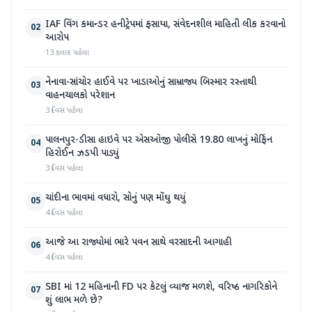
IAF વિંગ કમાન્ડર હનીટ્રેપમાં ફસાયા, સંવેદનશીલ માહિતી લીક કરવાનો
02
આરોપ
13 કલાક પહેલા
નેનાવા-સાંચોર હાઈવે પર ખાડાઓનું સામ્રાજ્ય બિસ્માર રસ્તાથી
03
વાહનચાલકો પરેશાન
3 દિવસ પહેલા
પાલનપુર-ડીસા હાઇવે પર એસઓજી પોલીસે 19.80 લાખનું મોર્ફિન
04
હિરોઈન ઝડપી પાડ્યું
3 દિવસ પહેલા
ચાંદીના ભાવમાં વધારો, સોનું પણ મોંઘુ થયું
05
4 દિવસ પહેલા
આજે આ રાજ્યોમાં ભારે પવન સાથે વરસાદની આગાહી
06
4 દિવસ પહેલા
SBI માં 12 મહિનાની FD પર કેટલું વ્યાજ મળશે, વરિષ્ઠ નાગરિકોને
07
શું લાભ મળે છે?