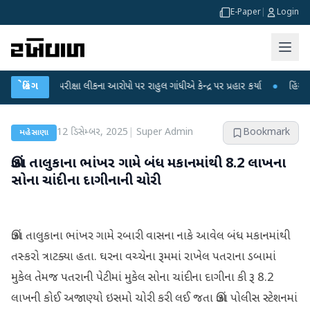
E-Paper
|
Login
NET પરીક્ષા લીકના આરોપો પર રાહુલ ગાંધીએ કેન્દ્ર પર પ્રહાર કર્યા
બ્રેકિંગ
●
હિંમતનગરમાં ર
12 ડિસેમ્બર, 2025
|
Super Admin
Bookmark
મહેસાણા
ઊંઝા તાલુકાના ભાંખર ગામે બંધ મકાનમાંથી 8.2 લાખના
સોના ચાંદીના દાગીનાની ચોરી
ઊંઝા તાલુકાના ભાંખર ગામે રબારી વાસના નાકે આવેલ બંધ મકાનમાંથી
તસ્કરો ત્રાટક્યા હતા. ઘરના વચ્ચેના રૂમમાં રાખેલ પતરાના ડબામાં
મુકેલ તેમજ પતરાની પેટીમાં મુકેલ સોના ચાંદીના દાગીના કી રૂ 8.2
લાખની કોઈ અજાણ્યો ઇસમો ચોરી કરી લઈ જતા ઊંઝા પોલીસ સ્ટેશનમાં