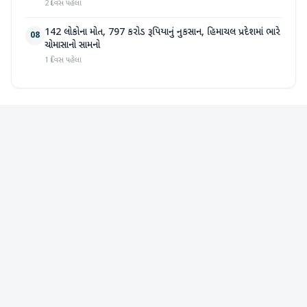
2 દિવસ પહેલા
142 લોકોના મોત, 797 કરોડ રૂપિયાનું નુકસાન, હિમાચલ પ્રદેશમાં ભારે
08
ચોમાસાનો સામનો
1 દિવસ પહેલા