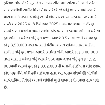
ફરિયાદ નોંધાઈ છે. મુંબઈ નયા નગર સીતાપાર્ક સોસાયટી ખાતે રહેતા
સાબેરાબીબી સાકીર મિયાં સૈયદ રહે છે. જેઓનું ભાંખર ગામે રબારી
વાસના નાકે મકાન આવેલું છે. જે બંધ રહે છે. આ મકાનમાં ગઇ તા.2
સપ્ટેમ્બર 2025 થી 8 ડિસેમ્બર 2025ના સમયગાળામાં કોઈપણ
સમયે ઘરના વચ્ચેના રૂમમાં રાખેલ એક પતરાના ડબામાં સોનાના ઘરેણા
કુલ સોનાના ઘરેણા જેનું કુલ વજન આશરે 3.5 તોલા જેની આશરે કુલ
કી રૂ 3,50,000 તથા પતરાની પેટીમાં રાખેલ સોનાના તથા ચાંદીના
દાગીના જેનું કુલ વજન આશરે 3 તોલા જેની આશરે કી રૂ 3,00,000
તથા ચાંદીના ઘરેણા જેનું આશરે 950 ગ્રામ વજન જેનું કુલ રૂ 1,52,
000મળી આશરે કુલ કી રૂ 8,02,000 ની મત્તાની કોઈ પણ ચોર ઇસમ
કોઇ પણ રીતે ચોરી કરી લઈ ગયા હતા. આ બનાવ સંદર્ભે ઊંઝા પોલીસે
સાબેરામિયા નિવેદને આધારે ચોરીનો ગુનો દાખલ કરી તપાસ હાથ ધરી
છે.