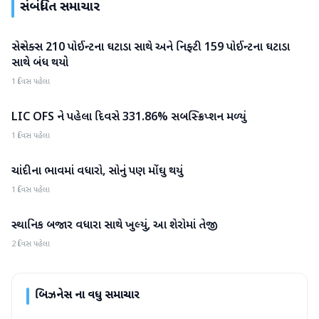
સંબંધિત સમાચાર
સેન્સેક્સ 210 પોઈન્ટના ઘટાડા સાથે અને નિફ્ટી 159 પોઈન્ટના ઘટાડા
બિઝનેસ
સાથે બંધ થયો
1 દિવસ પહેલા
LIC OFS ને પહેલા દિવસે 331.86% સબસ્ક્રિપ્શન મળ્યું
બિઝનેસ
1 દિવસ પહેલા
ચાંદીના ભાવમાં વધારો, સોનું પણ મોંઘુ થયું
બિઝનેસ
1 દિવસ પહેલા
સ્થાનિક બજાર વધારા સાથે ખુલ્યું, આ શેરોમાં તેજી
બિઝનેસ
2 દિવસ પહેલા
બિઝનેસ
ના વધુ સમાચાર