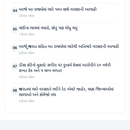
આજે આ રાજ્યોમાં ભારે પવન સાથે વરસાદની આગાહી
04
2 દિવસ પહેલા
ચાંદીના ભાવમાં વધારો, સોનું પણ મોંઘુ થયું
05
1 દિવસ પહેલા
આજે ગુજરાત સહિત આ રાજ્યોમાં ભારેથી અતિભારે વરસાદની આગાહી
06
6 દિવસ પહેલા
ડીસા કોર્ટનો ચુકાદો: સગીરા પર દુષ્કર્મ કેસમાં આરોપીને ૨૦ વર્ષની
07
સખત કેદ અને ૫ લાખ વળતર
6 દિવસ પહેલા
ગુજરાતમાં ભારે વરસાદને લઈને રેડ એલર્ટ જાહેર, ઘણા જિલ્લાઓમાં
08
શાળાઓ અને કોલેજો બંધ
6 દિવસ પહેલા