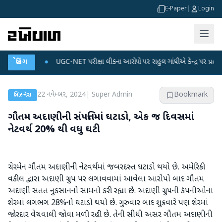
E-Paper
|
Login
 પ્લાન
બ્રેકિંગ
●
UGC-NET પરીક્ષા લીકના આરોપો પર રાહુલ ગાંધીએ કેન્દ્ર પર પ્રહાર કર્યા
●
22 નવેમ્બર, 2024
|
Super Admin
Bookmark
બિઝનેસ
ગૌતમ અદાણીની સંપત્તિમાં ઘટાડો, એક જ દિવસમાં
નેટવર્થ 20% થી વધુ ઘટી
ચેરમેન ગૌતમ અદાણીની નેટવર્થમાં જબરદસ્ત ઘટાડો થયો છે. અમેરિકી
વકીલ દ્વારા અદાણી ગ્રુપ પર લગાવવામાં આવેલા આરોપો બાદ ગૌતમ
અદાણી સતત નુકસાનનો સામનો કરી રહ્યા છે. અદાણી ગ્રુપની કંપનીઓના
શેરમાં લગભગ 28%નો ઘટાડો થયો છે. ગુરુવાર બાદ શુક્રવારે પણ શેરમાં
જોરદાર વેચવાલી જોવા મળી રહી છે. તેની સીધી અસર ગૌતમ અદાણીની