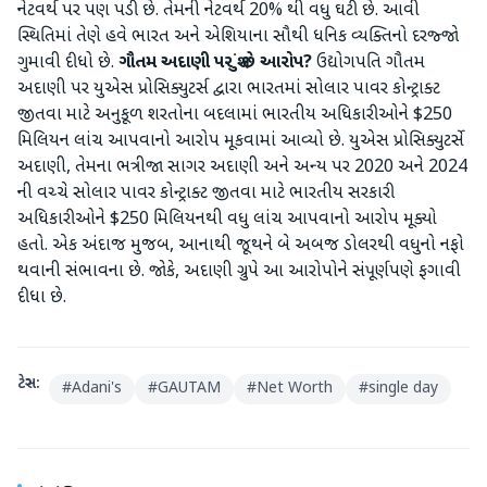
નેટવર્થ પર પણ પડી છે. તેમની નેટવર્થ 20% થી વધુ ઘટી છે. આવી
સ્થિતિમાં તેણે હવે ભારત અને એશિયાના સૌથી ધનિક વ્યક્તિનો દરજ્જો
ગુમાવી દીધો છે.
ગૌતમ
અદાણી
પર
છે
આરોપ
?
ઉદ્યોગપતિ ગૌતમ
અદાણી પર યુએસ પ્રોસિક્યુટર્સ દ્વારા ભારતમાં સોલાર પાવર કોન્ટ્રાક્ટ
જીતવા માટે અનુકૂળ શરતોના બદલામાં ભારતીય અધિકારીઓને $250
મિલિયન લાંચ આપવાનો આરોપ મૂકવામાં આવ્યો છે. યુએસ પ્રોસિક્યુટર્સે
અદાણી, તેમના ભત્રીજા સાગર અદાણી અને અન્ય પર 2020 અને 2024
ની વચ્ચે સોલાર પાવર કોન્ટ્રાક્ટ જીતવા માટે ભારતીય સરકારી
અધિકારીઓને $250 મિલિયનથી વધુ લાંચ આપવાનો આરોપ મૂક્યો
હતો. એક અંદાજ મુજબ, આનાથી જૂથને બે અબજ ડોલરથી વધુનો નફો
થવાની સંભાવના છે. જોકે, અદાણી ગ્રુપે આ આરોપોને સંપૂર્ણપણે ફગાવી
દીધા છે.
ટેગ્સ:
#
Adani's
#
GAUTAM
#
Net Worth
#
single day