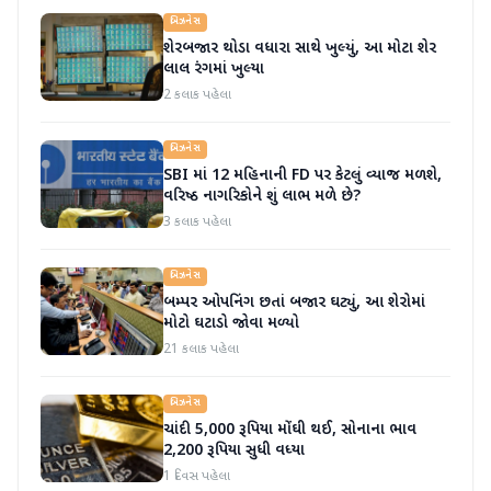
બિઝનેસ
શેરબજાર થોડા વધારા સાથે ખુલ્યું, આ મોટા શેર
લાલ રંગમાં ખુલ્યા
2 કલાક પહેલા
બિઝનેસ
SBI માં 12 મહિનાની FD પર કેટલું વ્યાજ મળશે,
વરિષ્ઠ નાગરિકોને શું લાભ મળે છે?
3 કલાક પહેલા
બિઝનેસ
બમ્પર ઓપનિંગ છતાં બજાર ઘટ્યું, આ શેરોમાં
મોટો ઘટાડો જોવા મળ્યો
21 કલાક પહેલા
બિઝનેસ
ચાંદી 5,000 રૂપિયા મોંઘી થઈ, સોનાના ભાવ
2,200 રૂપિયા સુધી વધ્યા
1 દિવસ પહેલા