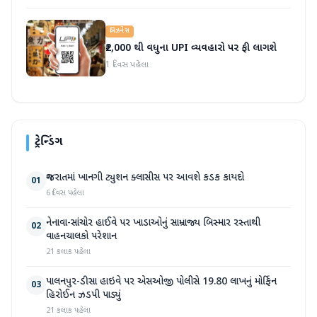
બિઝનેસ
₹2,000 થી વધુના UPI વ્યવહારો પર ફી લાગશે
1 દિવસ પહેલા
ટ્રેન્ડિંગ
ગુજરાતમાં ખાનગી ટ્યુશન ક્લાસીસ પર આવશે કડક કાયદો
01
6 દિવસ પહેલા
નેનાવા-સાંચોર હાઈવે પર ખાડાઓનું સામ્રાજ્ય બિસ્માર રસ્તાથી
02
વાહનચાલકો પરેશાન
21 કલાક પહેલા
પાલનપુર-ડીસા હાઇવે પર એસઓજી પોલીસે 19.80 લાખનું મોર્ફિન
03
હિરોઈન ઝડપી પાડ્યું
21 કલાક પહેલા