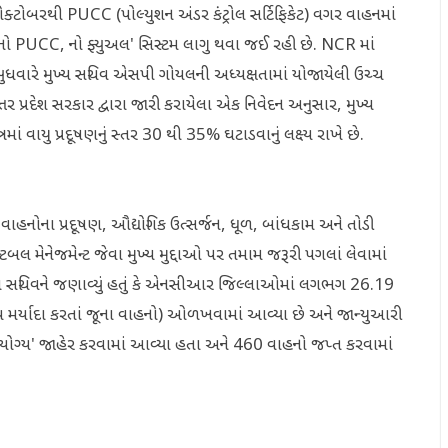
ક્ટોબરથી PUCC (પોલ્યુશન અંડર કંટ્રોલ સર્ટિફિકેટ) વગર વાહનમાં
'નો PUCC, નો ફ્યુઅલ' સિસ્ટમ લાગુ થવા જઈ રહી છે. NCR માં
ે બુધવારે મુખ્ય સચિવ એસપી ગોયલની અધ્યક્ષતામાં યોજાયેલી ઉચ્ચ
તર પ્રદેશ સરકાર દ્વારા જારી કરાયેલા એક નિવેદન અનુસાર, મુખ્ય
માં વાયુ પ્રદૂષણનું સ્તર 30 થી 35% ઘટાડવાનું લક્ષ્ય રાખે છે.
, વાહનોના પ્રદૂષણ, ઔદ્યોગિક ઉત્સર્જન, ધૂળ, બાંધકામ અને તોડી
્ટબલ મેનેજમેન્ટ જેવા મુખ્ય મુદ્દાઓ પર તમામ જરૂરી પગલાં લેવામાં
્ય સચિવને જણાવ્યું હતું કે એનસીઆર જિલ્લાઓમાં લગભગ 26.19
મર્યાદા કરતાં જૂના વાહનો) ઓળખવામાં આવ્યા છે અને જાન્યુઆરી
યોગ્ય' જાહેર કરવામાં આવ્યા હતા અને 460 વાહનો જપ્ત કરવામાં