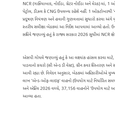
NCR (ગાઝિયાબાદ, નોઈડા, ગ્રેટર નોઈડા અને મેરઠ) માં, 1 ઓ
પેટ્રોલ, ડીઝલ કે CNG ઉપલબ્ધ રહેશે નહીં. 1 ઓક્ટોબરથી 
પ્રદૂષણ નિયંત્રણ અને હવાની ગુણવત્તામાં સુધારો કરવા અંગ
સ્તરીય સમીક્ષા બેઠકમાં આ નિર્દેશ આપવામાં આવ્યો હતો. ઉત્
સચિવે જણાવ્યું હતું કે રાજ્ય સરકાર 2026 સુધીમાં NCR ક્ષેત્ર
એસપી ગોયલે જણાવ્યું હતું કે આ લક્ષ્યાંક હાંસલ કરવા માટે
પાડવાનો કચરો (સી એન્ડ ડી વેસ્ટ), ગ્રીન કવર વિસ્તરણ અને સ
આવી રહ્યા છે. નિવેદન અનુસાર, બેઠકમાં અધિકારીઓએ મુખ
લાખ 'એન્ડ-ઓફ-લાઇફ' વાહનો (ઉપયોગ માટે નિર્ધારિત સમય 
અને એપ્રિલ 2026 વચ્ચે, 37,156 વાહનોને 'ઉપયોગ માટે અ
આવ્યા હતા.