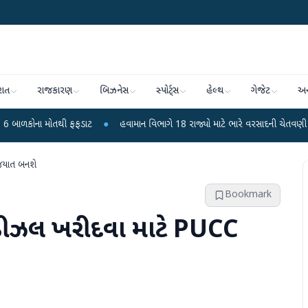
રાત
રાજકારણ
બિઝનેસ
સ્પોર્ટ્સ
હેલ્થ
ગેજેટ
અન
તથી ફફડાટ
●
હવામાન વિભાગે 18 રાજ્યો માટે ભારે વરસાદની ચેતવણી જારી કરી
●
િયાત બનશે
Bookmark
ે ડીઝલ ખરીદવા માટે PUCC