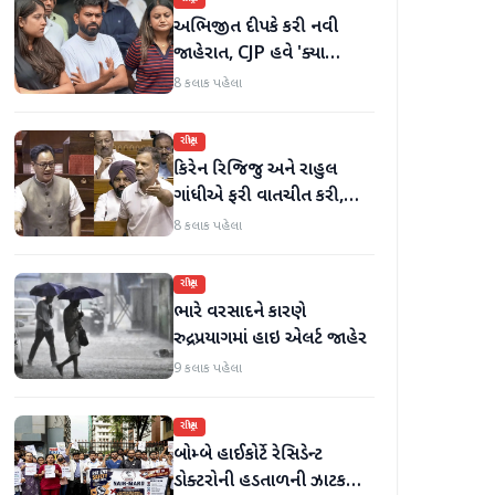
અભિજીત દીપકે કરી નવી
જાહેરાત, CJP હવે 'ક્યા
બોલતી પબ્લિક' અભિયાન શરૂ
8 કલાક પહેલા
કરશે
રાષ્ટ્રીય
કિરેન રિજિજુ અને રાહુલ
ગાંધીએ ફરી વાતચીત કરી,
મહિલા અનામત અને સીમાંકન
8 કલાક પહેલા
બિલ પર ચર્ચા કરી
રાષ્ટ્રીય
ભારે વરસાદને કારણે
રુદ્રપ્રયાગમાં હાઇ એલર્ટ જાહેર
9 કલાક પહેલા
રાષ્ટ્રીય
બોમ્બે હાઈકોર્ટે રેસિડેન્ટ
ડોક્ટરોની હડતાળની ઝાટકણી