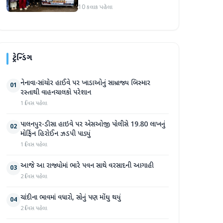
કાઢી, 'જો કામ ન હોય તો પગાર
10 કલાક પહેલા
બંધ કરો'
ટ્રેન્ડિંગ
નેનાવા-સાંચોર હાઈવે પર ખાડાઓનું સામ્રાજ્ય બિસ્માર
01
રસ્તાથી વાહનચાલકો પરેશાન
1 દિવસ પહેલા
પાલનપુર-ડીસા હાઇવે પર એસઓજી પોલીસે 19.80 લાખનું
02
મોર્ફિન હિરોઈન ઝડપી પાડ્યું
1 દિવસ પહેલા
આજે આ રાજ્યોમાં ભારે પવન સાથે વરસાદની આગાહી
03
2 દિવસ પહેલા
ચાંદીના ભાવમાં વધારો, સોનું પણ મોંઘુ થયું
04
2 દિવસ પહેલા