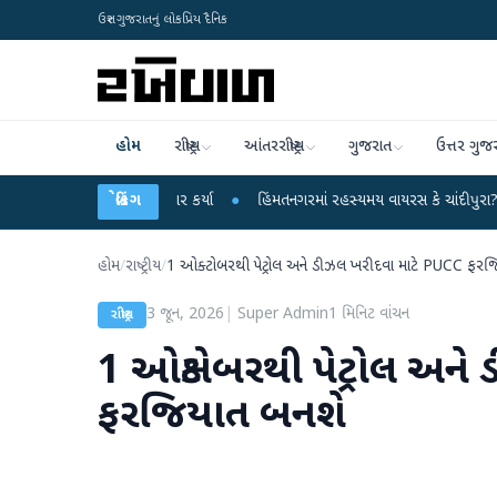
ઉત્તર ગુજરાતનું લોકપ્રિય દૈનિક
હોમ
રાષ્ટ્રીય
આંતરરાષ્ટ્રીય
ગુજરાત
ઉત્તર ગુજ
્દ્ર પર પ્રહાર કર્યા
બ્રેકિંગ
●
હિંમતનગરમાં રહસ્યમય વાયરસ કે ચાંદીપુરા? 6 બાળકોના મો
હોમ
/
રાષ્ટ્રીય
/
1 ઓક્ટોબરથી પેટ્રોલ અને ડીઝલ ખરીદવા માટે PUCC ફરજ
3 જૂન, 2026
|
Super Admin
1
મિનિટ વાંચન
રાષ્ટ્રીય
1 ઓક્ટોબરથી પેટ્રોલ અન
ફરજિયાત બનશે