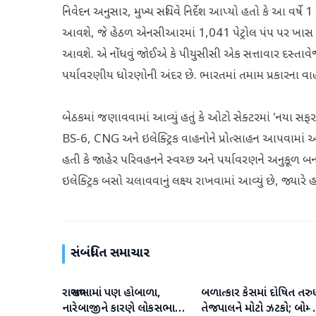
નિવેદન અનુસાર, મુખ્ય સચિવે નિર્દેશ આપ્યો હતો કે આ વર્ષે
આવશે, જે હેઠળ એનસીઆરમાં 1,041 પેટ્રોલ પંપ પર ખાસ ANP
આવશે. એ નોંધવું જોઈએ કે પીયુસીસી એક સત્તાવાર દસ્તાવેજ છે
પર્યાવરણીય ધોરણોની અંદર છે. ભારતમાં તમામ પ્રકારના વા
બેઠકમાં જણાવવામાં આવ્યું હતું કે ઓટો સેક્ટરમાં 'નયા સફર' 
BS-6, CNG અને ઇલેક્ટ્રિક વાહનોને પ્રોત્સાહન આપવામાં 
હતી કે જાહેર પરિવહનને સ્વચ્છ અને પર્યાવરણને અનુકૂળ બના
ઇલેક્ટ્રિક બસો ચલાવવાનું લક્ષ્ય રાખવામાં આવ્યું છે, જ્
સંબંધિત સમાચાર
રાજ્યસભામાં પણ હોબાળા,
બળાત્કાર કેસમાં દોષિત તર
રાષ્ટ્રીય
રાષ્ટ્રીય
નારેબાજીને કારણે લોકસભા
તેજપાલને મોટો ઝટકો; બોમ્બ