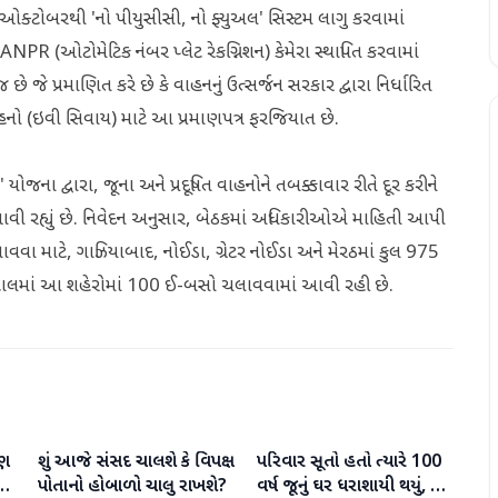
 1 ઓક્ટોબરથી 'નો પીયુસીસી, નો ફ્યુઅલ' સિસ્ટમ લાગુ કરવામાં
R (ઓટોમેટિક નંબર પ્લેટ રેકગ્નિશન) કેમેરા સ્થાપિત કરવામાં
 જે પ્રમાણિત કરે છે કે વાહનનું ઉત્સર્જન સરકાર દ્વારા નિર્ધારિત
હનો (ઇવી સિવાય) માટે આ પ્રમાણપત્ર ફરજિયાત છે.
યોજના દ્વારા, જૂના અને પ્રદૂષિત વાહનોને તબક્કાવાર રીતે દૂર કરીને
આવી રહ્યું છે. નિવેદન અનુસાર, બેઠકમાં અધિકારીઓએ માહિતી આપી
વવા માટે, ગાઝિયાબાદ, નોઈડા, ગ્રેટર નોઈડા અને મેરઠમાં કુલ 975
યારે હાલમાં આ શહેરોમાં 100 ઈ-બસો ચલાવવામાં આવી રહી છે.
ુણ
શું આજે સંસદ ચાલશે કે વિપક્ષ
પરિવાર સૂતો હતો ત્યારે 100
રાષ્ટ્રીય
રાષ્ટ્રીય
ે
પોતાનો હોબાળો ચાલુ રાખશે?
વર્ષ જૂનું ઘર ધરાશાયી થયું, છ