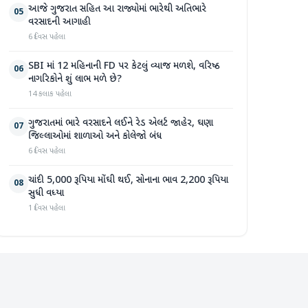
આજે ગુજરાત સહિત આ રાજ્યોમાં ભારેથી અતિભારે
05
વરસાદની આગાહી
6 દિવસ પહેલા
SBI માં 12 મહિનાની FD પર કેટલું વ્યાજ મળશે, વરિષ્ઠ
06
નાગરિકોને શું લાભ મળે છે?
14 કલાક પહેલા
ગુજરાતમાં ભારે વરસાદને લઈને રેડ એલર્ટ જાહેર, ઘણા
07
જિલ્લાઓમાં શાળાઓ અને કોલેજો બંધ
6 દિવસ પહેલા
ચાંદી 5,000 રૂપિયા મોંઘી થઈ, સોનાના ભાવ 2,200 રૂપિયા
08
સુધી વધ્યા
1 દિવસ પહેલા