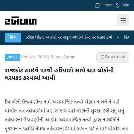
E-Paper
|
Login
ET પરીક્ષા લીકના આરોપો પર રાહુલ ગાંધીએ કેન્દ્ર પર પ્રહાર કર્યા
બ્રેકિંગ
●
હિંમતનગરમાં ર
6 નવેમ્બર, 2024
|
Super Admin
Bookmark
ગુજરાત
રાજકોટ હાઇવે પરથી હથિયારો સાથે ચાર લોકોની
ધરપકડ કરવામાં આવી
દિવાળીની ઉજવણીના નામે અસમાજિક તત્વો બેફામ ન બને તે માટે
પોલીસ તંત્ર તહેવારોમાં પણ સજાગ રહી લોકોની સુરક્ષા કરી રહ્યું હતું.
તહેવારની ઉજવણીની આડમાં અસામાજિક તત્વો દ્વારા નાગરિકોને
નુકસાન ન પહોંચે તેમજ તહેવારના રંગમાં ભંગ ન પડે તે માટે પોલીસ તંત્ર