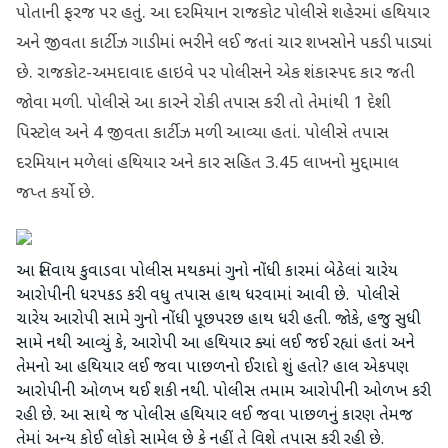
પોતાની ફરજ પર હતું. આ દરમિયાન રાજકોટ પોલીસે શહેરમાં હથિયાર
અને જીવતા કાર્ટીઝ ગાડીમાં ભરીને લઈ જતાં ચાર શખસોને પકડી પાડ્યાં
છે. રાજકોટ-અમદાવાદ હાઇવે પર પોલીસને એક શંકાસ્પદ કાર જતી
જોવા મળી. પોલીસે આ કારને રોકી તપાસ કરી તો તેમાંથી 1 દેશી
પિસ્ટોલ અને 4 જીવતા કાર્ટીઝ મળી આવ્યા હતાં. પોલીસે તપાસ
દરમિયાન મળેલાં હથિયાર અને કાર સહિત 3.45 લાખનો મુદ્દામાલ
જપ્ત કર્યો છે.
આ સિવાય કુવાડવા પોલીસ મથકમાં ગુનો નોંધી કારમાં બેઠેલાં ચારેય
આરોપીની ધરપકડ કરી વધુ તપાસ હાથ ધરવામાં આવી છે. પોલીસે
ચારેય આરોપી સામે ગુનો નોંધી પૂછપરછ હાથ ધરી હતી. જોકે, હજુ સુધી
સામે નથી આવ્યું કે, આરોપી આ હથિયાર ક્યાં લઈ જઈ રહ્યાં હતાં અને
તેમનો આ હથિયાર લઈ જવા પાછળનો ઈરાદો શું હતો? હાલ એકપણ
આરોપીની ઓળખ થઈ શકી નથી. પોલીસ તમામ આરોપીની ઓળખ કરી
રહી છે. આ સાથે જ પોલીસ હથિયાર લઈ જવા પાછળનું કારણ તેમજ
તેમાં અન્ય કોઈ લોકો સામેલ છે કે નહીં તે વિશે તપાસ કરી રહી છે.