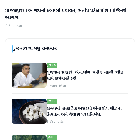
માંજલપુરમાં ભાજપનો દબદબો યથાવત, સતીષ પટેલ મોટા માર્જિનથી
ગુજરાત
આગળ
4 દિવસ પહેલા
ગુજરાત
ના વધુ સમાચાર
ગુજરાત
ગુજરાત સરકારે 'એનાલોગ' પનીર, નકલી 'ચીઝ'
સામે કાર્યવાહી કરી
2 કલાક પહેલા
ગુજરાત
રાજ્યમાં તાત્કાલિક અસરથી એનાલોગ ચીઝના
ઉત્પાદન અને વેચાણ પર પ્રતિબંધ.
1 દિવસ પહેલા
ગુજરાત