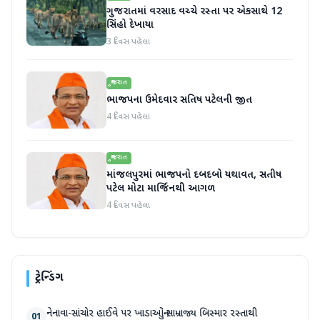
ગુજરાતમાં વરસાદ વચ્ચે રસ્તા પર એકસાથે 12
સિંહો દેખાયા
3 દિવસ પહેલા
ગુજરાત
ભાજપના ઉમેદવાર સતિષ પટેલની જીત
4 દિવસ પહેલા
ગુજરાત
માંજલપુરમાં ભાજપનો દબદબો યથાવત, સતીષ
પટેલ મોટા માર્જિનથી આગળ
4 દિવસ પહેલા
ટ્રેન્ડિંગ
નેનાવા-સાંચોર હાઈવે પર ખાડાઓનું સામ્રાજ્ય બિસ્માર રસ્તાથી
01