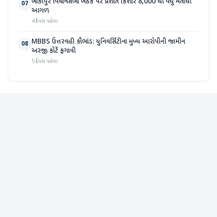
બાંકીપુર વિધાનસભા બેઠક પર પ્રશાંત કિશોર 8,000 થી વધુ મતોથી
07
આગળ
4 દિવસ પહેલા
MBBS ઉત્તરવહી કૌભાંડ: યુનિવર્સિટીના મુખ્ય આરોપીની જામીન
08
અરજી કોર્ટે ફગાવી
5 દિવસ પહેલા