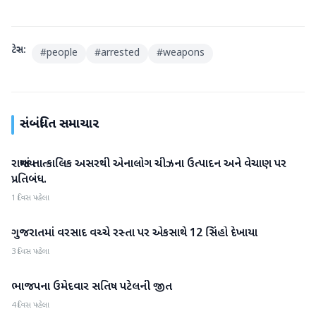
ટેગ્સ:
#
people
#
arrested
#
weapons
સંબંધિત સમાચાર
રાજ્યમાં તાત્કાલિક અસરથી એનાલોગ ચીઝના ઉત્પાદન અને વેચાણ પર
ગુજરાત
પ્રતિબંધ.
1 દિવસ પહેલા
ગુજરાતમાં વરસાદ વચ્ચે રસ્તા પર એકસાથે 12 સિંહો દેખાયા
ગુજરાત
3 દિવસ પહેલા
ભાજપના ઉમેદવાર સતિષ પટેલની જીત
ગુજરાત
4 દિવસ પહેલા