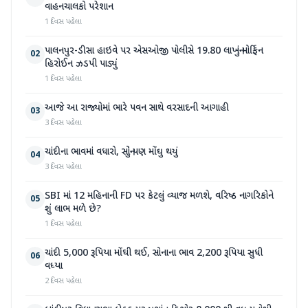
વાહનચાલકો પરેશાન
1 દિવસ પહેલા
પાલનપુર-ડીસા હાઇવે પર એસઓજી પોલીસે 19.80 લાખનું મોર્ફિન
02
હિરોઈન ઝડપી પાડ્યું
1 દિવસ પહેલા
આજે આ રાજ્યોમાં ભારે પવન સાથે વરસાદની આગાહી
03
3 દિવસ પહેલા
ચાંદીના ભાવમાં વધારો, સોનું પણ મોંઘુ થયું
04
3 દિવસ પહેલા
SBI માં 12 મહિનાની FD પર કેટલું વ્યાજ મળશે, વરિષ્ઠ નાગરિકોને
05
શું લાભ મળે છે?
1 દિવસ પહેલા
ચાંદી 5,000 રૂપિયા મોંઘી થઈ, સોનાના ભાવ 2,200 રૂપિયા સુધી
06
વધ્યા
2 દિવસ પહેલા