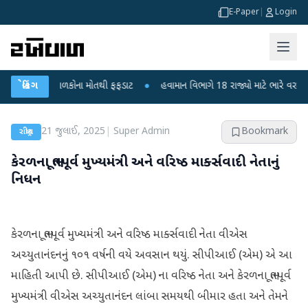
E-Paper
|
Login
ુરા? 6 બાળકોના મોતથી ફફડાટ
બ્રેકિંગ
●
હવામાન વિભાગે 18 રાજ્યો માટે ભારે વરસાદની ચેતવ
21 જુલાઈ, 2025
|
Super Admin
Bookmark
રાષ્ટ્રીય
કેરળના ભૂતપૂર્વ મુખ્યમંત્રી અને વરિષ્ઠ માર્ક્સવાદી નેતાનું
નિધન
કેરળના ભૂતપૂર્વ મુખ્યમંત્રી અને વરિષ્ઠ માર્ક્સવાદી નેતા વીએસ
અચ્યુતાનંદનનું ૧૦૧ વર્ષની વયે અવસાન થયું. સીપીઆઈ (એમ) એ આ
માહિતી આપી છે. સીપીઆઈ (એમ) ના વરિષ્ઠ નેતા અને કેરળના ભૂતપૂર્વ
મુખ્યમંત્રી વીએસ અચ્યુતાનંદન લાંબા સમયથી બીમાર હતા અને તેમને