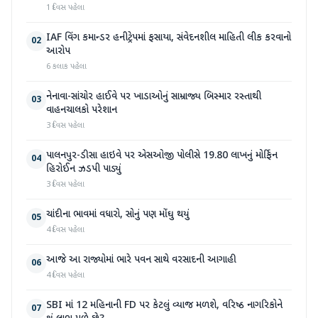
1 દિવસ પહેલા
IAF વિંગ કમાન્ડર હનીટ્રેપમાં ફસાયા, સંવેદનશીલ માહિતી લીક કરવાનો
02
આરોપ
6 કલાક પહેલા
નેનાવા-સાંચોર હાઈવે પર ખાડાઓનું સામ્રાજ્ય બિસ્માર રસ્તાથી
03
વાહનચાલકો પરેશાન
3 દિવસ પહેલા
પાલનપુર-ડીસા હાઇવે પર એસઓજી પોલીસે 19.80 લાખનું મોર્ફિન
04
હિરોઈન ઝડપી પાડ્યું
3 દિવસ પહેલા
ચાંદીના ભાવમાં વધારો, સોનું પણ મોંઘુ થયું
05
4 દિવસ પહેલા
આજે આ રાજ્યોમાં ભારે પવન સાથે વરસાદની આગાહી
06
4 દિવસ પહેલા
SBI માં 12 મહિનાની FD પર કેટલું વ્યાજ મળશે, વરિષ્ઠ નાગરિકોને
07