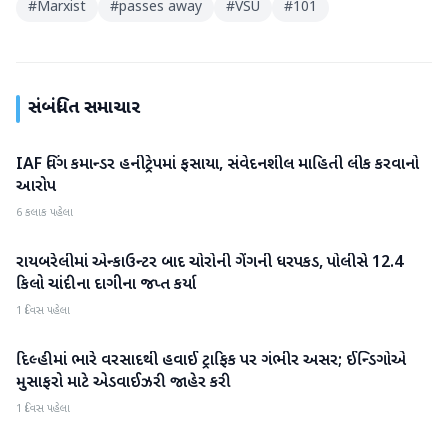
#
Marxist
#
passes away
#
VSU
#
101
સંબંધિત સમાચાર
IAF વિંગ કમાન્ડર હનીટ્રેપમાં ફસાયા, સંવેદનશીલ માહિતી લીક કરવાનો
રાષ્ટ્રીય
આરોપ
6 કલાક પહેલા
રાયબરેલીમાં એન્કાઉન્ટર બાદ ચોરોની ગેંગની ધરપકડ, પોલીસે 12.4
રાષ્ટ્રીય
કિલો ચાંદીના દાગીના જપ્ત કર્યા
1 દિવસ પહેલા
દિલ્હીમાં ભારે વરસાદથી હવાઈ ટ્રાફિક પર ગંભીર અસર; ઈન્ડિગોએ
રાષ્ટ્રીય
મુસાફરો માટે એડવાઈઝરી જાહેર કરી
1 દિવસ પહેલા