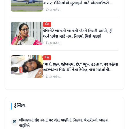
અસર; ઈન્ડિગોએ મુસાફરો માટે એડવાઈઝરી
જાહેર કરી
1 દિવસ પહેલા
રાષ્ટ્રીય
કેબિનેટે ખાનગી ખાનગી બેંકને દિલ્હી આપી, ફી
અને પ્રવેશ માટે નવા નિયમો વિશે જાણો
1 દિવસ પહેલા
રાષ્ટ્રીય
"મારો જીવ જોખમમાં છે," ભૂખ હડતાળ પર રહેલા
ઝારખંડના વિદ્યાર્થી નેતા દેવેન્દ્ર નાથ મહતોની
તબિયત ખરાબ
1 દિવસ પહેલા
ટ્રેન્ડિંગ
ખીમાણામાં જાહેર રસ્તા પર ગંદા પાણીનો નિકાલ, વેપારીઓ આકરા
01
પાણીએ