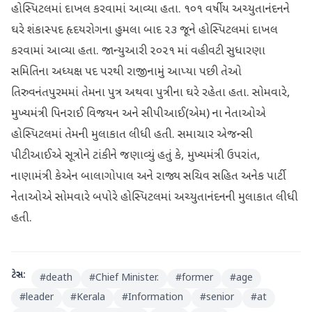
હોસ્પિટલમાં દાખલ કરવામાં આવ્યા હતા. ૧૦૧ વર્ષીય અચ્યુતાનંદનને
ઘરે શંકાસ્પદ હૃદયરોગના હુમલા બાદ ૨૩ જૂને હોસ્પિટલમાં દાખલ
કરવામાં આવ્યા હતા. જાન્યુઆરી ૨૦૨૧ માં વહીવટી સુધારણા
સમિતિના અધ્યક્ષ પદ પરથી રાજીનામું આપ્યા પછી તેઓ
તિરુવનંતપુરમમાં તેમના પુત્ર અથવા પુત્રીના ઘરે રહેતા હતા. સોમવારે,
મુખ્યમંત્રી પિનરાઈ વિજયન અને સીપીઆઈ(એમ) ના નેતાઓએ
હોસ્પિટલમાં તેમની મુલાકાત લીધી હતી. સમાચાર એજન્સી
પીટીઆઈએ સૂત્રોને ટાંકીને જણાવ્યું હતું કે, મુખ્યમંત્રી ઉપરાંત,
નાણામંત્રી કેએન બાલાગોપાલ અને રાજ્ય સચિવ સહિત અનેક પાર્ટી
નેતાઓએ સોમવારે બપોરે હોસ્પિટલમાં અચ્યુતાનંદનની મુલાકાત લીધી
હતી.
ટેગ્સ:
#
death
#
Chief Minister.
#
former
#
age
#
leader
#
Kerala
#
Information
#
senior
#
at