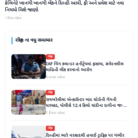
કેબિનેટે ખાનગી ખાનગી બેંકને દિલ્હી આપી, ફી અને પ્રવેશ માટે નવા
રાષ્ટ્રીય
નિયમો વિશે જાણો
1 દિવસ પહેલા
રાષ્ટ્રીય
ના વધુ સમાચાર
રાષ્ટ્રીય
IAF વિંગ કમાન્ડર હનીટ્રેપમાં ફસાયા, સંવેદનશીલ
માહિતી લીક કરવાનો આરોપ
6 કલાક પહેલા
રાષ્ટ્રીય
રાયબરેલીમાં એન્કાઉન્ટર બાદ ચોરોની ગેંગની
ધરપકડ, પોલીસે 12.4 કિલો ચાંદીના દાગીના જપ્ત
કર્યા
1 દિવસ પહેલા
રાષ્ટ્રીય
દિલ્હીમાં ભારે વરસાદથી હવાઈ ટ્રાફિક પર ગંભીર