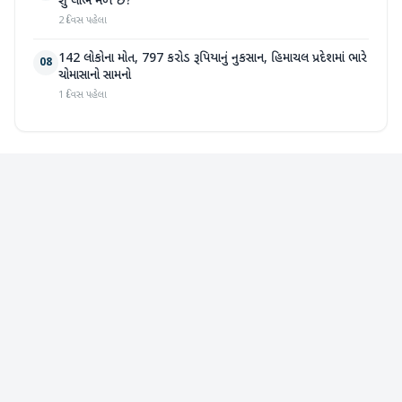
શું લાભ મળે છે?
2 દિવસ પહેલા
142 લોકોના મોત, 797 કરોડ રૂપિયાનું નુકસાન, હિમાચલ પ્રદેશમાં ભારે
08
ચોમાસાનો સામનો
1 દિવસ પહેલા