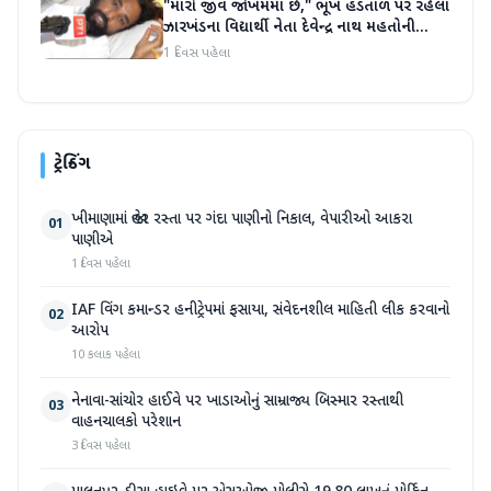
"મારો જીવ જોખમમાં છે," ભૂખ હડતાળ પર રહેલા
ઝારખંડના વિદ્યાર્થી નેતા દેવેન્દ્ર નાથ મહતોની
તબિયત ખરાબ
1 દિવસ પહેલા
ટ્રેન્ડિંગ
ખીમાણામાં જાહેર રસ્તા પર ગંદા પાણીનો નિકાલ, વેપારીઓ આકરા
01
પાણીએ
1 દિવસ પહેલા
IAF વિંગ કમાન્ડર હનીટ્રેપમાં ફસાયા, સંવેદનશીલ માહિતી લીક કરવાનો
02
આરોપ
10 કલાક પહેલા
નેનાવા-સાંચોર હાઈવે પર ખાડાઓનું સામ્રાજ્ય બિસ્માર રસ્તાથી
03
વાહનચાલકો પરેશાન
3 દિવસ પહેલા