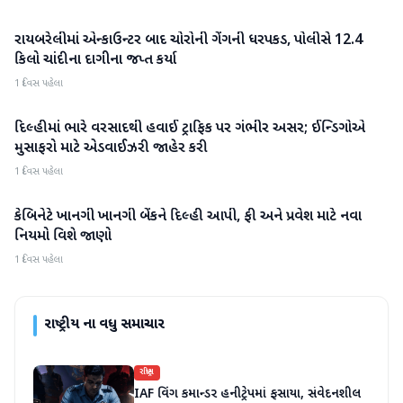
રાયબરેલીમાં એન્કાઉન્ટર બાદ ચોરોની ગેંગની ધરપકડ, પોલીસે 12.4
રાષ્ટ્રીય
કિલો ચાંદીના દાગીના જપ્ત કર્યા
1 દિવસ પહેલા
દિલ્હીમાં ભારે વરસાદથી હવાઈ ટ્રાફિક પર ગંભીર અસર; ઈન્ડિગોએ
રાષ્ટ્રીય
મુસાફરો માટે એડવાઈઝરી જાહેર કરી
1 દિવસ પહેલા
કેબિનેટે ખાનગી ખાનગી બેંકને દિલ્હી આપી, ફી અને પ્રવેશ માટે નવા
રાષ્ટ્રીય
નિયમો વિશે જાણો
1 દિવસ પહેલા
રાષ્ટ્રીય
ના વધુ સમાચાર
રાષ્ટ્રીય
IAF વિંગ કમાન્ડર હનીટ્રેપમાં ફસાયા, સંવેદનશીલ