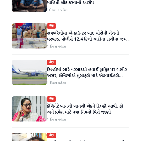
માહિતી લીક કરવાનો આરોપ
10 કલાક પહેલા
રાષ્ટ્રીય
રાયબરેલીમાં એન્કાઉન્ટર બાદ ચોરોની ગેંગની
ધરપકડ, પોલીસે 12.4 કિલો ચાંદીના દાગીના જપ્ત
કર્યા
1 દિવસ પહેલા
રાષ્ટ્રીય
દિલ્હીમાં ભારે વરસાદથી હવાઈ ટ્રાફિક પર ગંભીર
અસર; ઈન્ડિગોએ મુસાફરો માટે એડવાઈઝરી
જાહેર કરી
1 દિવસ પહેલા
રાષ્ટ્રીય
કેબિનેટે ખાનગી ખાનગી બેંકને દિલ્હી આપી, ફી
અને પ્રવેશ માટે નવા નિયમો વિશે જાણો
1 દિવસ પહેલા
રાષ્ટ્રીય