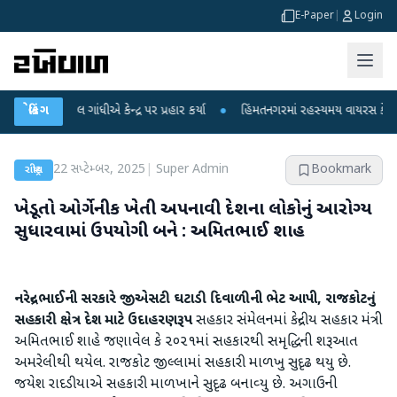
E-Paper
|
Login
હુલ ગાંધીએ કેન્દ્ર પર પ્રહાર કર્યા
બ્રેકિંગ
●
હિંમતનગરમાં રહસ્યમય વાયરસ કે ચાંદીપુરા?
22 સપ્ટેમ્બર, 2025
|
Super Admin
Bookmark
રાષ્ટ્રીય
ખેડૂતો ઓર્ગેનીક ખેતી અપનાવી દેશના લોકોનું આરોગ્‍ય
સુધારવામાં ઉપયોગી બને : અમિતભાઈ શાહ
નરેન્‍દ્રભાઈની સરકારે જીએસટી ઘટાડી દિવાળીની ભેટ આપી, રાજકોટનું
સહકારી ક્ષેત્ર દેશ માટે ઉદાહરણરૂપ
સહકાર સંમેલનમાં કેન્‍દ્રીય સહકાર મંત્રી
અમિતભાઈ શાહે જણાવેલ કે ૨૦૨૧માં સહકારથી સમૃદ્ધિની શરૂઆત
અમરેલીથી થયેલ. રાજકોટ જીલ્લામાં સહકારી માળખુ સુદૃઢ થયુ છે.
જયેશ રાદડીયાએ સહકારી માળખાને સુદૃઢ બનાવ્‍યુ છે. અગાઉની