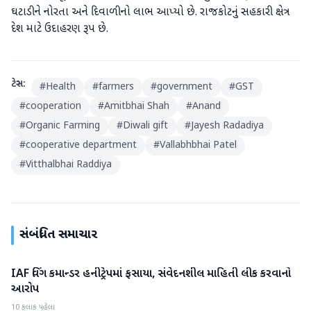
ઘટાડીને નોરતા અને દિવાળીનો લાભ આપ્‍યો છે. રાજકોટનું સહકારી ક્ષેત્ર
દેશ માટે ઉદાહરણ રૂપ છે.
ટેગ્સ:
#
Health
#
farmers
#
government
#
GST
#
cooperation
#
Amitbhai Shah
#
Anand
#
Organic Farming
#
Diwali gift
#
Jayesh Radadiya
#
cooperative department
#
Vallabhbhai Patel
#
Vitthalbhai Raddiya
સંબંધિત સમાચાર
IAF વિંગ કમાન્ડર હનીટ્રેપમાં ફસાયા, સંવેદનશીલ માહિતી લીક કરવાનો
રાષ્ટ્રીય
આરોપ
10 કલાક પહેલા