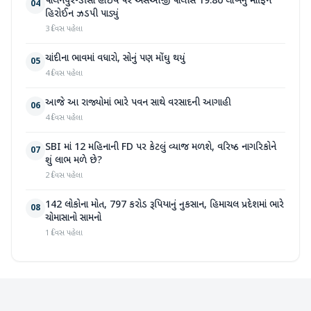
પાલનપુર-ડીસા હાઇવે પર એસઓજી પોલીસે 19.80 લાખનું મોર્ફિન
04
હિરોઈન ઝડપી પાડ્યું
3 દિવસ પહેલા
ચાંદીના ભાવમાં વધારો, સોનું પણ મોંઘુ થયું
05
4 દિવસ પહેલા
આજે આ રાજ્યોમાં ભારે પવન સાથે વરસાદની આગાહી
06
4 દિવસ પહેલા
SBI માં 12 મહિનાની FD પર કેટલું વ્યાજ મળશે, વરિષ્ઠ નાગરિકોને
07
શું લાભ મળે છે?
2 દિવસ પહેલા
142 લોકોના મોત, 797 કરોડ રૂપિયાનું નુકસાન, હિમાચલ પ્રદેશમાં ભારે
08
ચોમાસાનો સામનો
1 દિવસ પહેલા