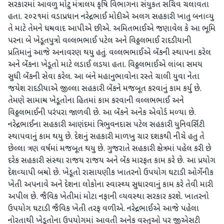
સરકારમાં આવળુ મોટુ મંત્રાલય કૃષિ વિભાગના સંયુકત સચિવ ચલાવતા
હતા. ૨૦૨૧માં વડાપ્રધાન નરેન્‍દ્રભાઈ મોદીએ અલગ સહકારી ખાતુ બનાવ્‍યુ
તે માટે તેમને ધન્‍યવાદ આપીએ છીએ. અમિતભાઈએ જણાવેલ કે આ ભૂમિ
પરના બે ખેડૂતપુત્રો વલ્લભભાઈ પટેલ અને વિઠ્ઠલભાઈ રાદડીયાની
પ્રતિમાનું આજે અનાવરણ થયુ હતું. વલ્લભભાઈએ બેંકની સ્‍થાપના કરેલ
અને બેંકના ખેડૂતો માટે લડાઈ લડયા હતા. વિઠ્ઠલભાઈએ લાંબા સમય
સુધી બેંકની સેવા કરેલ. આ બંને મહાનુભાવોના રસ્‍તે ચાલી યુવા નેતા
જયેશ રાદડીયાએ જીલ્લા સહકારી બેંકને મજબૂત કરવાનું કામ કર્યુ છે.
તેમણે સામાન્‍ય ખેડૂતોના હિતમાં કામ કરવાની વલ્લભભાઈ અને
વિઠ્ઠલભાઈની પરંપરા જાળવી છે. આ બેંકને અનેક એવોર્ડ મળ્‍યા છે.
નરેન્‍દ્રભાઈના સહકારી આણંદમાં ત્રિભુવનદાસ પટેલ સહકારી યુનિવર્સિટી
સ્‍થાપવાનું કામ થયુ છે. દેશનું સહકારી માળખુ ચાર દશકથી નીચે હતુ તે
છેલ્લા ત્રણ વર્ષમાં મજબૂત થયુ છે. ગુજરાતે સહકારી ક્ષેત્રમાં પહેલ કરી છે
દરેક સહકારી સંસ્‍થા રાજય રાજય અને બેંક મારફત કામ કરે છે. આ પ્રયોગ
દેશવ્‍યાપી બન્‍યો છે. ખેડૂતો રાસાયણીક ખાતરનો ઉપયોગ ઘટાડી ઓર્ગેનીક
ખેતી અપનાવે અને દેશના લોકોના સ્‍વાસ્‍થ્‍ય સુધારવાનું કામ કરે તેવી મારી
અપીલ છે. જૈવિક ખેતીમાં મોટા નફાની વ્‍યવસ્‍થા સરકાર કરશે. ખાતરનો
ઉપયોગ ઘટાડી જૈવિક ખેતી તરફ વળીએ. નરેન્‍દ્રભાઈએ આજે પહેલા
નોરતાથી ખેડૂતોના ઉપયોગમાં આવતી અનેક વસ્‍તુઓ પર જીએસટી