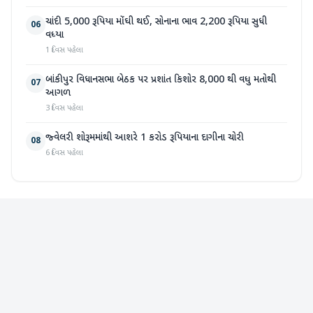
ચાંદી 5,000 રૂપિયા મોંઘી થઈ, સોનાના ભાવ 2,200 રૂપિયા સુધી
06
વધ્યા
1 દિવસ પહેલા
બાંકીપુર વિધાનસભા બેઠક પર પ્રશાંત કિશોર 8,000 થી વધુ મતોથી
07
આગળ
3 દિવસ પહેલા
જ્વેલરી શોરૂમમાંથી આશરે 1 કરોડ રૂપિયાના દાગીના ચોરી
08
6 દિવસ પહેલા