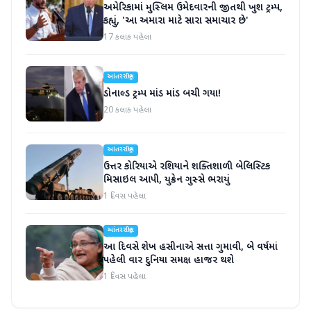
અમેરિકામાં મુસ્લિમ ઉમેદવારની જીતથી ખુશ ટ્રમ્પ,
કહ્યું, 'આ અમારા માટે સારા સમાચાર છે'
17 કલાક પહેલા
આંતરરાષ્ટ્રીય
ડોનાલ્ડ ટ્રમ્પ માંડ માંડ બચી ગયા!
20 કલાક પહેલા
આંતરરાષ્ટ્રીય
ઉત્તર કોરિયાએ રશિયાને શક્તિશાળી બેલિસ્ટિક
મિસાઇલ આપી, યુક્રેન ગુસ્સે ભરાયું
1 દિવસ પહેલા
આંતરરાષ્ટ્રીય
આ દિવસે શેખ હસીનાએ સત્તા ગુમાવી, બે વર્ષમાં
પહેલી વાર દુનિયા સમક્ષ હાજર થશે
1 દિવસ પહેલા