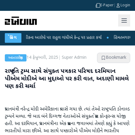
E-Paper
|
Login
ષા લીકના આરોપો પર રાહુલ ગાંધીએ કેન્દ્ર પર પ્રહાર કર્યા
બ્રેકિંગ
●
હિંમતનગરમાં રહસ્યમય 
14 ફેબ્રુઆરી, 2025
|
Super Admin
Bookmark
આંતરરાષ્ટ્રીય
રાષ્ટ્રપતિ ટ્રમ્પ સાથે સંયુક્ત પત્રકાર પરિષદ દરમિયાન
પીએમ મોદીએ આ મુદ્દાઓ પર કરી વાત, અદાણી મામલે
પણ કરી ચર્ચા
પ્રધાનમંત્રી નરેન્દ્ર મોદી અમેરિકાના પ્રવાસે ગયા છે. ત્યાં તેઓ રાષ્ટ્રપતિ ડોનાલ્ડ
ટ્રમ્પને મળ્યા. જે બાદ બંને દિગ્ગજ નેતાઓએ સંયુક્ત પ્રેસ કોન્ફરન્સ યોજી
હતી. આ દરમિયાન, પ્રધાનમંત્રીના એક પ્રશ્નના જવાબમાં તેમણે કહ્યું કે આપણે
ભારતીયો મારા છીએ. આ સાથે પત્રકારોએ પીએમ મોદીને ભારતીય