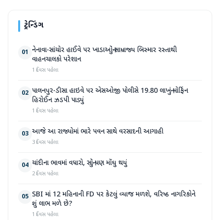
ટ્રેન્ડિંગ
નેનાવા-સાંચોર હાઈવે પર ખાડાઓનું સામ્રાજ્ય બિસ્માર રસ્તાથી
01
વાહનચાલકો પરેશાન
1 દિવસ પહેલા
પાલનપુર-ડીસા હાઇવે પર એસઓજી પોલીસે 19.80 લાખનું મોર્ફિન
02
હિરોઈન ઝડપી પાડ્યું
1 દિવસ પહેલા
આજે આ રાજ્યોમાં ભારે પવન સાથે વરસાદની આગાહી
03
3 દિવસ પહેલા
ચાંદીના ભાવમાં વધારો, સોનું પણ મોંઘુ થયું
04
2 દિવસ પહેલા
SBI માં 12 મહિનાની FD પર કેટલું વ્યાજ મળશે, વરિષ્ઠ નાગરિકોને
05
શું લાભ મળે છે?
1 દિવસ પહેલા