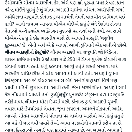
ઉદ્યોગપતિ ગૌતમ અદાણીના કેસ અંગે પણ પ્રશ્નો પૂછ્યા. પત્રકારે વડા પ્રધાન
નરેન્દ્ર મોદીને પૂછ્યું કે શું ગૌતમ અદાણી સામેના લાંચના આરોપોની ચર્ચા
અમેરિકાના રાષ્ટ્રપતિ ડોનાલ્ડ ટ્રમ્પ સાથેની તેમની વાતચીત દરમિયાન થઈ
હતી? આનો જવાબ આપતા પીએમ મોદીએ કહ્યું કે બંને દેશોના ટોચના
નેતાઓ વચ્ચે ક્યારેય વ્યક્તિગત મુદ્દાઓ પર ચર્ચા થતી નથી. આ સાથે
પીએમએ કહ્યું કે દરેક ભારતીય મારો છે. આપણી સંસ્કૃતિ 'વસુધૈવ
કુટુમ્બકમ' છે. એનો અર્થ એ કે આપણે આખી દુનિયાને એક માનીએ છીએ.
ગૌતમ અદાણીનો કેસ શું છે?
ગૌતમ અદાણી પર રાષ્ટ્રપતિ જો બિડેનના
શાસન દરમિયાન સૌર ઉર્જા કરાર માટે 250 મિલિયન યુએસ ડોલરની લાંચ
લેવાનો આરોપ હતો. એવું કહેવામાં આવ્યું હતું કે શરતો બદલવા માટે
ભારતીય અધિકારીઓને લાંચ આપવામાં આવી હતી. અદાણી ગ્રુપના
પ્રોજેક્ટ્સમાં અબજો ડોલર આપનારા બેંકો અને રોકાણકારો વિશે પણ
આવી માહિતી છુપાવવામાં આવી હતી, જેના કારણે ગૌતમ અદાણી સામે
કેસ નોંધવામાં આવ્યો હતો.
ટ્રમ્પે શું કર્યું?
યુનાઇટેડ સ્ટેટ્સના 47મા રાષ્ટ્રપતિ
તરીકે શપથ લીધાના થોડા દિવસો પછી, ડોનાલ્ડ ટ્રમ્પે અદાણી ગ્રુપની
તપાસ માટે ઉપયોગમાં લેવાતા જૂના કાયદાના અમલને રોકવાનો આદેશ
આપ્યો. ગૌતમ અદાણીએ પોતાના પર લાગેલા આરોપો અંગે કહ્યું હતું કે
આ પહેલી વાર નથી જ્યારે તેઓ આવા પડકારોનો સામનો કરી રહ્યા છે.
આવા કિસ્સાઓ અગાઉ પણ પ્રકાશમાં આવ્યા છે. આ બાબતો આપણને