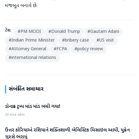
મજબૂત બનાવે છે.
ટેગ્સ:
#
PM MODI
#
Donald Trump
#
Gautam Adani
#
Indian Prime Minister
#
bribery case
#
US visit
#
Attorney General
#
FCPA
#
policy review
#
international relations
સંબંધિત સમાચાર
ડોનાલ્ડ ટ્રમ્પ માંડ માંડ બચી ગયા!
આંતરરાષ્ટ્રીય
20 કલાક પહેલા
ઉત્તર કોરિયાએ રશિયાને શક્તિશાળી બેલિસ્ટિક મિસાઇલ આપી, યુક્રેન
આંતરરાષ્ટ્રીય
ગુસ્સે ભરાયું