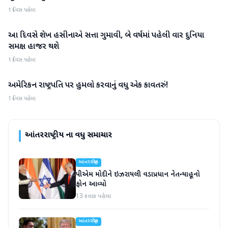
1 દિવસ પહેલા
આ દિવસે શેખ હસીનાએ સત્તા ગુમાવી, બે વર્ષમાં પહેલી વાર દુનિયા
આંતરરાષ્ટ્રીય
સમક્ષ હાજર થશે
1 દિવસ પહેલા
અમેરિકન રાષ્ટ્રપતિ પર હુમલો કરવાનું વધુ એક કાવતરું!
આંતરરાષ્ટ્રીય
1 દિવસ પહેલા
આંતરરાષ્ટ્રીય
ના વધુ સમાચાર
આંતરરાષ્ટ્રીય
પીએમ મોદીને ઇઝરાયલી વડાપ્રધાન નેતન્યાહૂનો
ફોન આવ્યો
13 કલાક પહેલા
આંતરરાષ્ટ્રીય