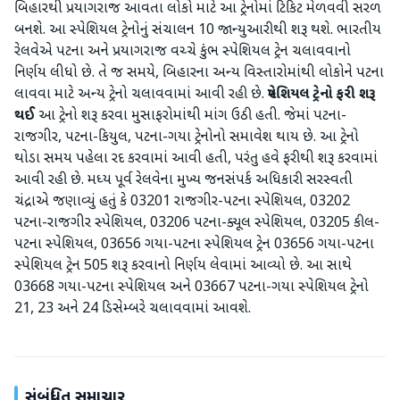
બિહારથી પ્રયાગરાજ આવતા લોકો માટે આ ટ્રેનોમાં ટિકિટ મેળવવી સરળ
બનશે. આ સ્પેશિયલ ટ્રેનોનું સંચાલન 10 જાન્યુઆરીથી શરૂ થશે. ભારતીય
રેલવેએ પટના અને પ્રયાગરાજ વચ્ચે કુંભ સ્પેશિયલ ટ્રેન ચલાવવાનો
નિર્ણય લીધો છે. તે જ સમયે, બિહારના અન્ય વિસ્તારોમાંથી લોકોને પટના
લાવવા માટે અન્ય ટ્રેનો ચલાવવામાં આવી રહી છે.
સ્પેશિયલ ટ્રેનો ફરી શરૂ
થઈ
આ ટ્રેનો શરૂ કરવા મુસાફરોમાંથી માંગ ઉઠી હતી. જેમાં પટના-
રાજગીર, પટના-કિયુલ, પટના-ગયા ટ્રેનોનો સમાવેશ થાય છે. આ ટ્રેનો
થોડા સમય પહેલા રદ કરવામાં આવી હતી, પરંતુ હવે ફરીથી શરૂ કરવામાં
આવી રહી છે. મધ્ય પૂર્વ રેલવેના મુખ્ય જનસંપર્ક અધિકારી સરસ્વતી
ચંદ્રાએ જણાવ્યું હતું કે 03201 રાજગીર-પટના સ્પેશિયલ, 03202
પટના-રાજગીર સ્પેશિયલ, 03206 પટના-ક્યૂલ સ્પેશિયલ, 03205 કીલ-
પટના સ્પેશિયલ, 03656 ગયા-પટના સ્પેશિયલ ટ્રેન 03656 ગયા-પટના
સ્પેશિયલ ટ્રેન 505 શરૂ કરવાનો નિર્ણય લેવામાં આવ્યો છે. આ સાથે
03668 ગયા-પટના સ્પેશિયલ અને 03667 પટના-ગયા સ્પેશિયલ ટ્રેનો
21, 23 અને 24 ડિસેમ્બરે ચલાવવામાં આવશે.
સંબંધિત સમાચાર