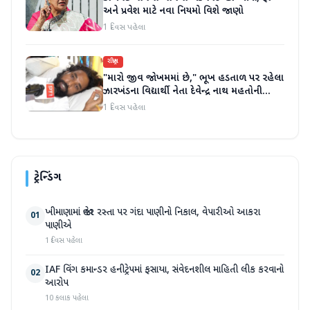
અને પ્રવેશ માટે નવા નિયમો વિશે જાણો
1 દિવસ પહેલા
રાષ્ટ્રીય
"મારો જીવ જોખમમાં છે," ભૂખ હડતાળ પર રહેલા
ઝારખંડના વિદ્યાર્થી નેતા દેવેન્દ્ર નાથ મહતોની
તબિયત ખરાબ
1 દિવસ પહેલા
ટ્રેન્ડિંગ
ખીમાણામાં જાહેર રસ્તા પર ગંદા પાણીનો નિકાલ, વેપારીઓ આકરા
01
પાણીએ
1 દિવસ પહેલા
IAF વિંગ કમાન્ડર હનીટ્રેપમાં ફસાયા, સંવેદનશીલ માહિતી લીક કરવાનો
02
આરોપ
10 કલાક પહેલા