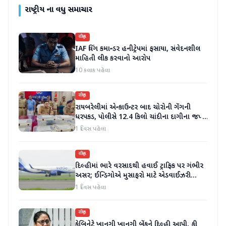
રાષ્ટ્રીય
ના વધુ સમાચાર
રાષ્ટ્રીય
IAF વિંગ કમાન્ડર હનીટ્રેપમાં ફસાયા, સંવેદનશીલ
માહિતી લીક કરવાનો આરોપ
10 કલાક પહેલા
રાષ્ટ્રીય
રાયબરેલીમાં એન્કાઉન્ટર બાદ ચોરોની ગેંગની
ધરપકડ, પોલીસે 12.4 કિલો ચાંદીના દાગીના જપ્ત
કર્યા
1 દિવસ પહેલા
રાષ્ટ્રીય
દિલ્હીમાં ભારે વરસાદથી હવાઈ ટ્રાફિક પર ગંભીર
અસર; ઈન્ડિગોએ મુસાફરો માટે એડવાઈઝરી
જાહેર કરી
1 દિવસ પહેલા
રાષ્ટ્રીય
કેબિનેટે ખાનગી ખાનગી બેંકને દિલ્હી આપી, ફી