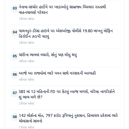
નેનાવા-સાંચોર હાઈવે પર ખાડાઓનું સામ્રાજ્ય બિસ્માર રસ્તાથી
03
વાહનચાલકો પરેશાન
3 દિવસ પહેલા
પાલનપુર-ડીસા હાઇવે પર એસઓજી પોલીસે 19.80 લાખનું મોર્ફિન
04
હિરોઈન ઝડપી પાડ્યું
3 દિવસ પહેલા
ચાંદીના ભાવમાં વધારો, સોનું પણ મોંઘુ થયું
05
4 દિવસ પહેલા
આજે આ રાજ્યોમાં ભારે પવન સાથે વરસાદની આગાહી
06
4 દિવસ પહેલા
SBI માં 12 મહિનાની FD પર કેટલું વ્યાજ મળશે, વરિષ્ઠ નાગરિકોને
07
શું લાભ મળે છે?
2 દિવસ પહેલા
142 લોકોના મોત, 797 કરોડ રૂપિયાનું નુકસાન, હિમાચલ પ્રદેશમાં ભારે
08
ચોમાસાનો સામનો
1 દિવસ પહેલા