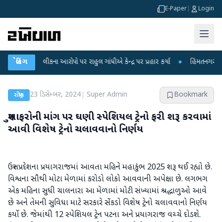
E-Paper
|
Login
ષા લીકના આરોપો પર રાહુલ ગાંધીએ કેન્દ્ર પર પ્રહાર કર્યા
બ્રેકિંગ
●
હિંમતનગરમાં રહસ્યમય 
23 ડિસેમ્બર, 2024
|
Super Admin
Bookmark
રાષ્ટ્રીય
મુસાફરોની માંગ પર ઘણી સ્પેશિયલ ટ્રેનો ફરી શરૂ કરવામાં
આવી વિશેષ ટ્રેનો ચલાવવાનો નિર્ણય
ઉત્તર પ્રદેશના પ્રયાગરાજમાં આવતા મહિને મહાકુંભ 2025 શરૂ થઈ રહ્યો છે.
વિશ્વના સૌથી મોટા મેળામાં કરોડો લોકો આવવાની અપેક્ષા છે. લગભગ
એક મહિના સુધી ચાલનારા આ મેળામાં મોટી સંખ્યામાં શ્રદ્ધાળુઓ આવે
છે અને તેમની સુવિધા માટે સરકારે સેંકડો વિશેષ ટ્રેનો ચલાવવાનો નિર્ણય
કર્યો છે. જેમાંથી 12 સ્પેશિયલ ટ્રેન પટના અને પ્રયાગરાજ વચ્ચે દોડશે.