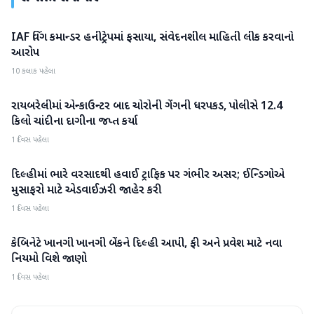
IAF વિંગ કમાન્ડર હનીટ્રેપમાં ફસાયા, સંવેદનશીલ માહિતી લીક કરવાનો
રાષ્ટ્રીય
આરોપ
10 કલાક પહેલા
રાયબરેલીમાં એન્કાઉન્ટર બાદ ચોરોની ગેંગની ધરપકડ, પોલીસે 12.4
રાષ્ટ્રીય
કિલો ચાંદીના દાગીના જપ્ત કર્યા
1 દિવસ પહેલા
દિલ્હીમાં ભારે વરસાદથી હવાઈ ટ્રાફિક પર ગંભીર અસર; ઈન્ડિગોએ
રાષ્ટ્રીય
મુસાફરો માટે એડવાઈઝરી જાહેર કરી
1 દિવસ પહેલા
કેબિનેટે ખાનગી ખાનગી બેંકને દિલ્હી આપી, ફી અને પ્રવેશ માટે નવા
રાષ્ટ્રીય
નિયમો વિશે જાણો
1 દિવસ પહેલા