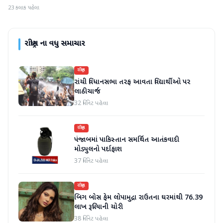
23 કલાક પહેલા
રાષ્ટ્રીય
ના વધુ સમાચાર
રાષ્ટ્રીય
રાંચી વિધાનસભા તરફ આવતા વિદ્યાર્થીઓ પર
લાઠીચાર્જ
32 મિનિટ પહેલા
રાષ્ટ્રીય
પંજાબમાં પાકિસ્તાન સમર્થિત આતંકવાદી
મોડ્યુલનો પર્દાફાશ
37 મિનિટ પહેલા
રાષ્ટ્રીય
બિગ બોસ ફેમ લોપામુદ્રા રાઉતના ઘરમાંથી 76.39
લાખ રૂપિયાની ચોરી
38 મિનિટ પહેલા