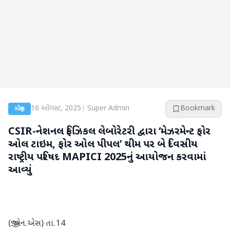
16 ઑગસ્ટ, 2025
|
Super Admin
Bookmark
રાષ્ટ્રીય
CSIR-નેશનલ ફિઝિકલ લેબોરેટરી દ્વારા ‘મેઝરમેન્ટ ફોર
ઓલ ટાઇમ, ફોર ઓલ પીપલ’ થીમ પર બે દિવસીય
રાષ્ટ્રીય પરિષદ MAPICI 2025નું આયોજન કરવામાં
આવ્યું
(જી.એન.એસ) તા.14