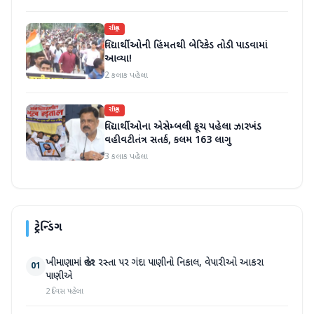
રાષ્ટ્રીય
વિદ્યાર્થીઓની હિંમતથી બેરિકેડ તોડી પાડવામાં
આવ્યા!
2 કલાક પહેલા
રાષ્ટ્રીય
વિદ્યાર્થીઓના એસેમ્બલી કૂચ પહેલા ઝારખંડ
વહીવટીતંત્ર સતર્ક, કલમ 163 લાગુ
3 કલાક પહેલા
ટ્રેન્ડિંગ
ખીમાણામાં જાહેર રસ્તા પર ગંદા પાણીનો નિકાલ, વેપારીઓ આકરા
01
પાણીએ
2 દિવસ પહેલા