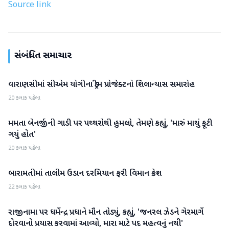
Source link
સંબંધિત સમાચાર
વારાણસીમાં સીએમ યોગીના ડ્રીમ પ્રોજેક્ટનો શિલાન્યાસ સમારોહ
રાષ્ટ્રીય
20 કલાક પહેલા
મમતા બેનર્જીની ગાડી પર પથ્થરોથી હુમલો, તેમણે કહ્યું, 'મારું માથું ફૂટી
રાષ્ટ્રીય
ગયું હોત'
20 કલાક પહેલા
બારામતીમાં તાલીમ ઉડાન દરમિયાન ફરી વિમાન ક્રેશ
રાષ્ટ્રીય
22 કલાક પહેલા
રાજીનામા પર ધર્મેન્દ્ર પ્રધાને મૌન તોડ્યું, કહ્યું, 'જનરલ ઝેડને ગેરમાર્ગે
રાષ્ટ્રીય
દોરવાનો પ્રયાસ કરવામાં આવ્યો, મારા માટે પદ મહત્વનું નથી'