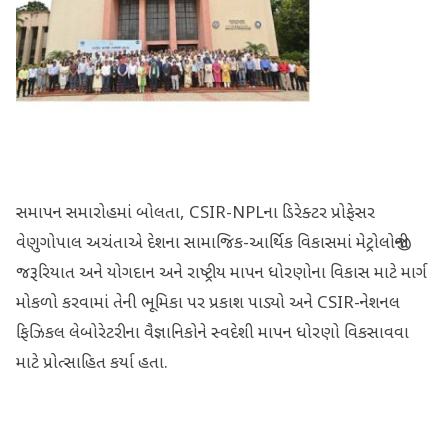
સમાપન સમારોહમાં બોલતા, CSIR-NPLના ડિરેક્ટર પ્રોફેસર
વેણુગોપાલ અચંતાએ દેશના સામાજિક-આર્થિક વિકાસમાં મેટ્રોલોજીની
જરૂરિયાત અને યોગદાન અને રાષ્ટ્રીય માપન ધોરણોના વિકાસ માટે માર્ગ
મોકળો કરવામાં તેની ભૂમિકા પર પ્રકાશ પાડ્યો અને CSIR-નેશનલ
ફિઝિકલ લેબોરેટરીના વૈજ્ઞાનિકોને સ્વદેશી માપન ધોરણો વિકસાવવા
માટે પ્રોત્સાહિત કર્યા હતા.