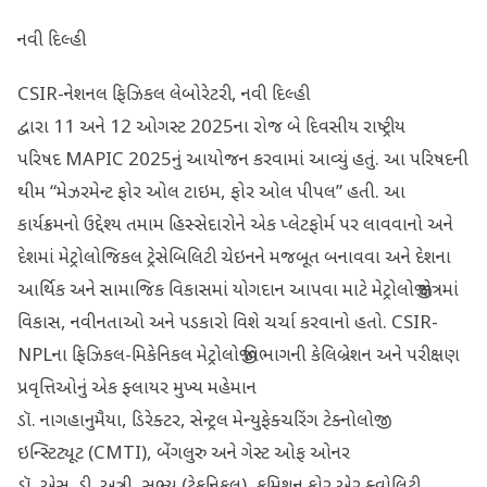
નવી દિલ્હી
CSIR-નેશનલ ફિઝિકલ લેબોરેટરી, નવી દિલ્હી
દ્વારા 11 અને 12 ઓગસ્ટ 2025ના રોજ બે દિવસીય રાષ્ટ્રીય
પરિષદ MAPIC 2025નું આયોજન કરવામાં આવ્યું હતું. આ પરિષદની
થીમ “મેઝરમેન્ટ ફોર ઓલ ટાઇમ, ફોર ઓલ પીપલ” હતી. આ
કાર્યક્રમનો ઉદ્દેશ્ય તમામ હિસ્સેદારોને એક પ્લેટફોર્મ પર લાવવાનો અને
દેશમાં મેટ્રોલોજિકલ ટ્રેસેબિલિટી ચેઇનને મજબૂત બનાવવા અને દેશના
આર્થિક અને સામાજિક વિકાસમાં યોગદાન આપવા માટે મેટ્રોલોજી ક્ષેત્રમાં
વિકાસ, નવીનતાઓ અને પડકારો વિશે ચર્ચા કરવાનો હતો. CSIR-
NPLના ફિઝિકલ-મિકેનિકલ મેટ્રોલોજી વિભાગની કેલિબ્રેશન અને પરીક્ષણ
પ્રવૃત્તિઓનું એક ફ્લાયર મુખ્ય મહેમાન
ડૉ. નાગહાનુમૈયા, ડિરેક્ટર, સેન્ટ્રલ મેન્યુફેક્ચરિંગ ટેક્નોલોજી
ઇન્સ્ટિટ્યૂટ (CMTI), બેંગલુરુ અને ગેસ્ટ ઓફ ઓનર