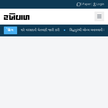
E-Paper
|
Login
ટે ભારે વરસાદની ચેતવણી જારી કરી
બ્રેકિંગ
●
સિદ્ધપુરથી બોમ્બ બનાવવાની સામગ્રી સાથે જૈ