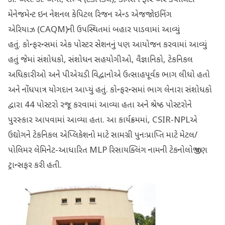
ડૉ. એસ. ડી. અત્રી, સભ્ય (ટેકનિકલ), કમિશન ફોર એર ક્વોલિટી
મેનેજમેન્ટ ઇન નેશનલ કેપિટલ રિજન એન્ડ એજજોઇનિંગ
એરિયાઝ (CAQM)ની ઉપસ્થિતમાં બહાર પાડવામાં આવ્યું
હતું. કોન્ફરન્સમાં એક પોસ્ટર સેશનનું પણ આયોજન કરવામાં આવ્યું
હતું જેમાં સંશોધકો, સંશોધન સહયોગીઓ, વૈજ્ઞાનિકો, ટેકનિકલ
અધિકારીઓ અને પીએચડી વિદ્વાનોએ ઉત્સાહપૂર્વક ભાગ લીધો હતો
અને નોંધપાત્ર યોગદાન આપ્યું હતું. કોન્ફરન્સમાં ભાગ લેનારા સંશોધકો
દ્વારા 44 પોસ્ટરો રજૂ કરવામાં આવ્યા હતા અને શ્રેષ્ઠ પોસ્ટરોને
પુરસ્કાર આપવામાં આવ્યા હતા. આ કાર્યક્રમમાં, CSIR-NPLએ
ઉદ્યોગને ટેકનિકલ એપ્લિકેશનો માટે સામગ્રી પુનઃપ્રાપ્તિ માટે મેટલ/
પોલિમર લેમિનેટ-આધારિત MLP રિસાયક્લિંગ નામની ટેકનોલોજી પણ
ટ્રાન્સફર કરી હતી.