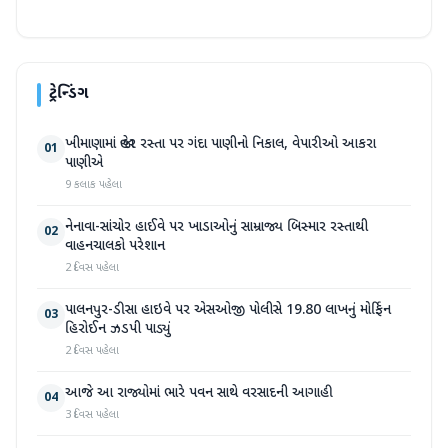
ટ્રેન્ડિંગ
ખીમાણામાં જાહેર રસ્તા પર ગંદા પાણીનો નિકાલ, વેપારીઓ આકરા
01
પાણીએ
9 કલાક પહેલા
નેનાવા-સાંચોર હાઈવે પર ખાડાઓનું સામ્રાજ્ય બિસ્માર રસ્તાથી
02
વાહનચાલકો પરેશાન
2 દિવસ પહેલા
પાલનપુર-ડીસા હાઇવે પર એસઓજી પોલીસે 19.80 લાખનું મોર્ફિન
03
હિરોઈન ઝડપી પાડ્યું
2 દિવસ પહેલા
આજે આ રાજ્યોમાં ભારે પવન સાથે વરસાદની આગાહી
04
3 દિવસ પહેલા