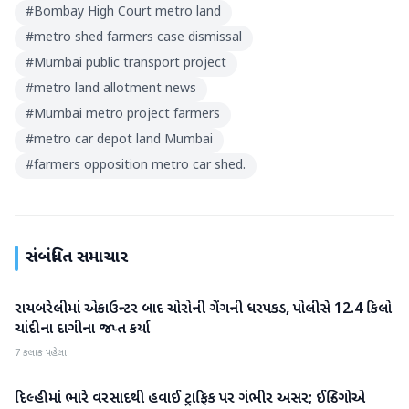
#
Bombay High Court metro land
#
metro shed farmers case dismissal
#
Mumbai public transport project
#
metro land allotment news
#
Mumbai metro project farmers
#
metro car depot land Mumbai
#
farmers opposition metro car shed.
સંબંધિત સમાચાર
રાયબરેલીમાં એન્કાઉન્ટર બાદ ચોરોની ગેંગની ધરપકડ, પોલીસે 12.4 કિલો
રાષ્ટ્રીય
ચાંદીના દાગીના જપ્ત કર્યા
7 કલાક પહેલા
દિલ્હીમાં ભારે વરસાદથી હવાઈ ટ્રાફિક પર ગંભીર અસર; ઈન્ડિગોએ
રાષ્ટ્રીય