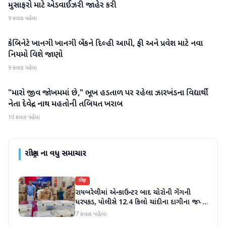
મુસાફરો માટે એડવાઈઝરી જાહેર કરી
9 કલાક પહેલા
કેબિનેટે ખાનગી ખાનગી બેંકને દિલ્હી આપી, ફી અને પ્રવેશ માટે નવા
રાષ્ટ્રીય
નિયમો વિશે જાણો
9 કલાક પહેલા
"મારો જીવ જોખમમાં છે," ભૂખ હડતાળ પર રહેલા ઝારખંડના વિદ્યાર્થી
રાષ્ટ્રીય
નેતા દેવેન્દ્ર નાથ મહતોની તબિયત ખરાબ
10 કલાક પહેલા
રાષ્ટ્રીય
ના વધુ સમાચાર
રાષ્ટ્રીય
રાયબરેલીમાં એન્કાઉન્ટર બાદ ચોરોની ગેંગની
ધરપકડ, પોલીસે 12.4 કિલો ચાંદીના દાગીના જપ્ત
કર્યા
7 કલાક પહેલા