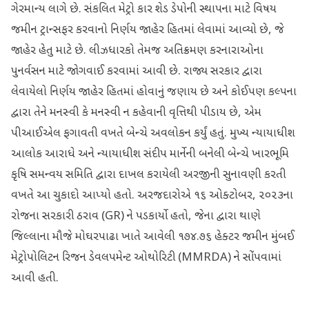
ગેરમાન્ય લાગે છે. સંકલિત મેટ્રો કાર શેડ ડેપોની સ્થાપના માટે વિષય
જમીન ટ્રાન્સફર કરવાનો નિર્ણય જાહેર હિતમાં લેવામાં આવ્યો છે, જે
જાહેર હેતુ માટે છે. લીઝધારકો તેમજ અતિક્રમણ કરનારાઓના
પુનર્વસન માટે જોગવાઈ કરવામાં આવી છે. રાજ્ય સરકાર દ્વારા
લેવાયેલો નિર્ણય જાહેર હિતમાં હોવાનું જણાય છે અને કોઈપણ કલ્પના
દ્વારા તેને મનસ્વી કે મનસ્વી ન કહેવાની વૃત્તિથી પીડાય છે, એમ
પીઆઈએલ ફગાવતી વખતે બેન્ચે અવલોકન કર્યું હતું. મુખ્ય ન્યાયાધીશ
આલોક આરાધે અને ન્યાયાધીશ સંદીપ માર્નેની બનેલી બેન્ચે ખારભૂમિ
કૃષિ સમન્વય સમિતિ દ્વારા દાખલ કરાયેલી અરજીની સુનાવણી કરતી
વખતે આ ચુકાદો આપ્યો હતો. અરજદારોએ ૧૬ ઓક્ટોબર, ૨૦૨૩ના
રોજના સરકારી ઠરાવ (GR) ને પડકાર્યો હતો, જેના દ્વારા થાણે
જિલ્લાના મૌજે મોઘરપાઢા ખાતે આવેલી ૧૭૪.૭૬ હેક્ટર જમીન મુંબઈ
મેટ્રોપોલિટન રિજન ડેવલપમેન્ટ ઓથોરિટી (MMRDA) ને સોંપવામાં
આવી હતી.