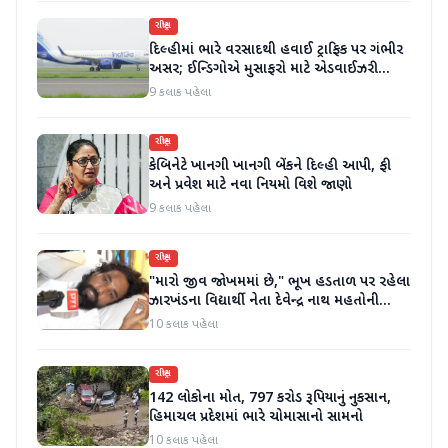
રાષ્ટ્રીય
દિલ્હીમાં ભારે વરસાદથી હવાઈ ટ્રાફિક પર ગંભીર
અસર; ઈન્ડિગોએ મુસાફરો માટે એડવાઈઝરી
જાહેર કરી
9 કલાક પહેલા
રાષ્ટ્રીય
કેબિનેટે ખાનગી ખાનગી બેંકને દિલ્હી આપી, ફી
અને પ્રવેશ માટે નવા નિયમો વિશે જાણો
9 કલાક પહેલા
રાષ્ટ્રીય
"મારો જીવ જોખમમાં છે," ભૂખ હડતાળ પર રહેલા
ઝારખંડના વિદ્યાર્થી નેતા દેવેન્દ્ર નાથ મહતોની
તબિયત ખરાબ
10 કલાક પહેલા
રાષ્ટ્રીય
142 લોકોના મોત, 797 કરોડ રૂપિયાનું નુકસાન,
હિમાચલ પ્રદેશમાં ભારે ચોમાસાનો સામનો
10 કલાક પહેલા