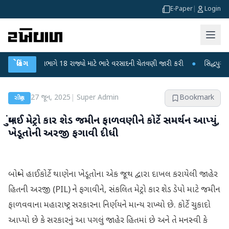
E-Paper
|
Login
વામાન વિભાગે 18 રાજ્યો માટે ભારે વરસાદની ચેતવણી જારી કરી
બ્રેકિંગ
●
સિદ્ધપુરથી બોમ્બ
27 જૂન, 2025
|
Super Admin
Bookmark
રાષ્ટ્રીય
મુંબઈ મેટ્રો કાર શેડ જમીન ફાળવણીને કોર્ટે સમર્થન આપ્યું,
ખેડૂતોની અરજી ફગાવી દીધી
બોમ્બે હાઈકોર્ટે થાણેના ખેડૂતોના એક જૂથ દ્વારા દાખલ કરાયેલી જાહેર
હિતની અરજી (PIL) ને ફગાવીને, સંકલિત મેટ્રો કાર શેડ ડેપો માટે જમીન
ફાળવવાના મહારાષ્ટ્ર સરકારના નિર્ણયને માન્ય રાખ્યો છે. કોર્ટે ચુકાદો
આપ્યો છે કે સરકારનું આ પગલું જાહેર હિતમાં છે અને તે મનસ્વી કે