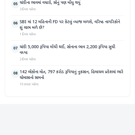
ચાંદીના ભાવમાં વધારો, સોનું પણ મોંઘુ થયું
05
3 દિવસ પહેલા
SBI માં 12 મહિનાની FD પર કેટલું વ્યાજ મળશે, વરિષ્ઠ નાગરિકોને
06
શું લાભ મળે છે?
1 દિવસ પહેલા
ચાંદી 5,000 રૂપિયા મોંઘી થઈ, સોનાના ભાવ 2,200 રૂપિયા સુધી
07
વધ્યા
2 દિવસ પહેલા
142 લોકોના મોત, 797 કરોડ રૂપિયાનું નુકસાન, હિમાચલ પ્રદેશમાં ભારે
08
ચોમાસાનો સામનો
10 કલાક પહેલા