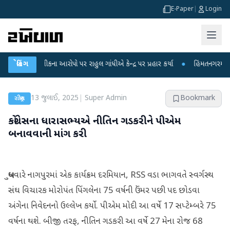
E-Paper
|
Login
્ષા લીકના આરોપો પર રાહુલ ગાંધીએ કેન્દ્ર પર પ્રહાર કર્યા
બ્રેકિંગ
●
હિંમતનગરમાં રહસ્યમય 
13 જુલાઈ, 2025
|
Super Admin
Bookmark
રાષ્ટ્રીય
કોંગ્રેસના ધારાસભ્યએ નીતિન ગડકરીને પીએમ
બનાવવાની માંગ કરી
બુધવારે નાગપુરમાં એક કાર્યક્રમ દરમિયાન, RSS વડા ભાગવતે સ્વર્ગસ્થ
સંઘ વિચારક મોરોપંત પિંગલેના 75 વર્ષની ઉંમર પછી પદ છોડવા
અંગેના નિવેદનનો ઉલ્લેખ કર્યો. પીએમ મોદી આ વર્ષે 17 સપ્ટેમ્બરે 75
વર્ષના થશે. બીજી તરફ, નીતિન ગડકરી આ વર્ષે 27 મેના રોજ 68