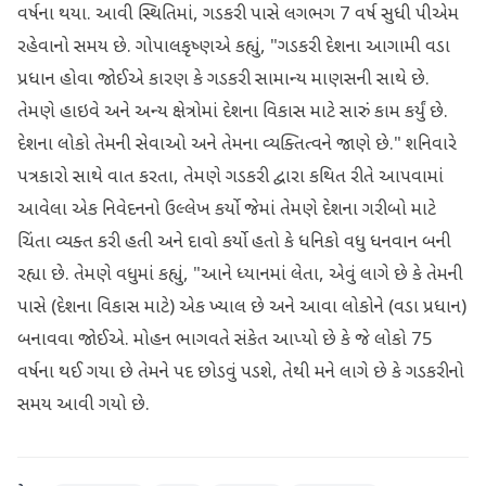
વર્ષના થયા. આવી સ્થિતિમાં, ગડકરી પાસે લગભગ 7 વર્ષ સુધી પીએમ
રહેવાનો સમય છે. ગોપાલકૃષ્ણએ કહ્યું, "ગડકરી દેશના આગામી વડા
પ્રધાન હોવા જોઈએ કારણ કે ગડકરી સામાન્ય માણસની સાથે છે.
તેમણે હાઇવે અને અન્ય ક્ષેત્રોમાં દેશના વિકાસ માટે સારું કામ કર્યું છે.
દેશના લોકો તેમની સેવાઓ અને તેમના વ્યક્તિત્વને જાણે છે." શનિવારે
પત્રકારો સાથે વાત કરતા, તેમણે ગડકરી દ્વારા કથિત રીતે આપવામાં
આવેલા એક નિવેદનનો ઉલ્લેખ કર્યો જેમાં તેમણે દેશના ગરીબો માટે
ચિંતા વ્યક્ત કરી હતી અને દાવો કર્યો હતો કે ધનિકો વધુ ધનવાન બની
રહ્યા છે. તેમણે વધુમાં કહ્યું, "આને ધ્યાનમાં લેતા, એવું લાગે છે કે તેમની
પાસે (દેશના વિકાસ માટે) એક ખ્યાલ છે અને આવા લોકોને (વડા પ્રધાન)
બનાવવા જોઈએ. મોહન ભાગવતે સંકેત આપ્યો છે કે જે લોકો 75
વર્ષના થઈ ગયા છે તેમને પદ છોડવું પડશે, તેથી મને લાગે છે કે ગડકરીનો
સમય આવી ગયો છે.