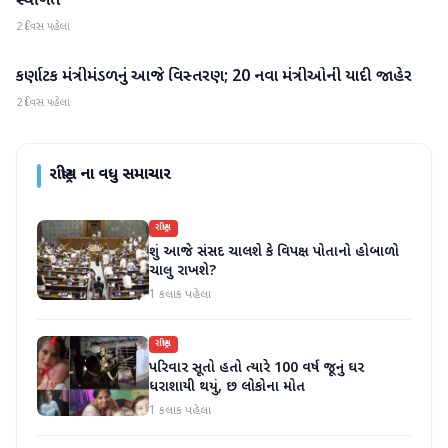
સ્થગિત
2 દિવસ પહેલા
કર્ણાટક મંત્રીમંડળનું આજે વિસ્તરણ; 20 નવા મંત્રીઓની યાદી જાહેર
રાષ્ટ્રીય
2 દિવસ પહેલા
રાષ્ટ્રીય
ના વધુ સમાચાર
રાષ્ટ્રીય
શું આજે સંસદ ચાલશે કે વિપક્ષ પોતાનો હોબાળો
ચાલુ રાખશે?
1 કલાક પહેલા
રાષ્ટ્રીય
પરિવાર સૂતો હતો ત્યારે 100 વર્ષ જૂનું ઘર
ધરાશાયી થયું, છ લોકોના મોત
1 કલાક પહેલા