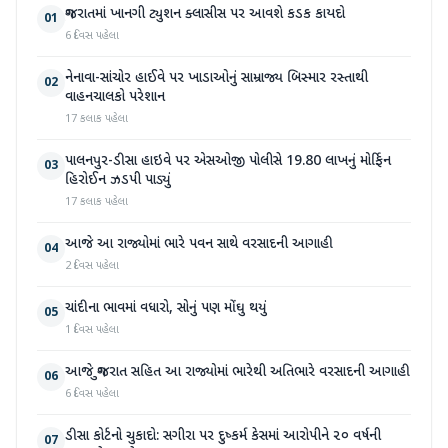
ગુજરાતમાં ખાનગી ટ્યુશન ક્લાસીસ પર આવશે કડક કાયદો
01
6 દિવસ પહેલા
નેનાવા-સાંચોર હાઈવે પર ખાડાઓનું સામ્રાજ્ય બિસ્માર રસ્તાથી
02
વાહનચાલકો પરેશાન
17 કલાક પહેલા
પાલનપુર-ડીસા હાઇવે પર એસઓજી પોલીસે 19.80 લાખનું મોર્ફિન
03
હિરોઈન ઝડપી પાડ્યું
17 કલાક પહેલા
આજે આ રાજ્યોમાં ભારે પવન સાથે વરસાદની આગાહી
04
2 દિવસ પહેલા
ચાંદીના ભાવમાં વધારો, સોનું પણ મોંઘુ થયું
05
1 દિવસ પહેલા
આજે ગુજરાત સહિત આ રાજ્યોમાં ભારેથી અતિભારે વરસાદની આગાહી
06
6 દિવસ પહેલા
ડીસા કોર્ટનો ચુકાદો: સગીરા પર દુષ્કર્મ કેસમાં આરોપીને ૨૦ વર્ષની
07