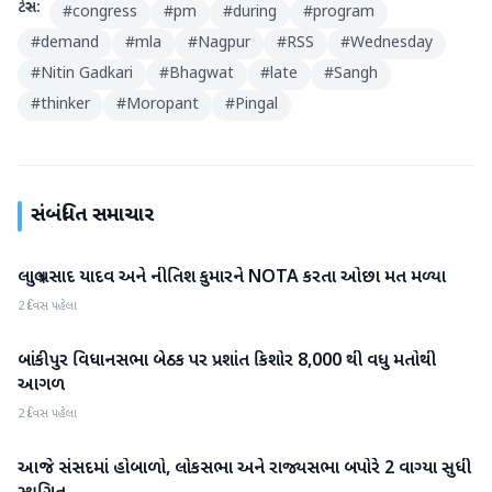
ટેગ્સ:
#
congress
#
pm
#
during
#
program
#
demand
#
mla
#
Nagpur
#
RSS
#
Wednesday
#
Nitin Gadkari
#
Bhagwat
#
late
#
Sangh
#
thinker
#
Moropant
#
Pingal
સંબંધિત સમાચાર
લાલુ પ્રસાદ યાદવ અને નીતિશ કુમારને NOTA કરતા ઓછા મત મળ્યા
રાષ્ટ્રીય
2 દિવસ પહેલા
બાંકીપુર વિધાનસભા બેઠક પર પ્રશાંત કિશોર 8,000 થી વધુ મતોથી
રાષ્ટ્રીય
આગળ
2 દિવસ પહેલા
આજે સંસદમાં હોબાળો, લોકસભા અને રાજ્યસભા બપોરે 2 વાગ્યા સુધી
રાષ્ટ્રીય