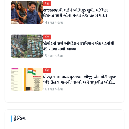
રાષ્ટ્રીય
રાજકારણથી લઈને બોલિવૂડ સુધી, મલ્લિકા
શેરાવત સાથે જોવા મળ્યા તેજ પ્રતાપ યાદવ
14 કલાક પહેલા
રાષ્ટ્રીય
સોપોરમાં સર્ચ ઓપરેશન દરમિયાન એક ઘરમાંથી
45 ગોળા મળી આવ્યા
15 કલાક પહેલા
રાષ્ટ્રીય
ધોરણ ૧ ના પાઠ્યપુસ્તકમાં બીજી એક મોટી ભૂલ:
"વંદે ઉત્કલ જનની" શબ્દો અને રાષ્ટ્રગીત ખોટી
રીતે છાપવામાં આવ્યા
16 કલાક પહેલા
ટ્રેન્ડિંગ