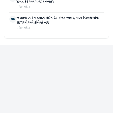
સખત કેદ અને ૫ લાખ વળતર
6 દિવસ પહેલા
ગુજરાતમાં ભારે વરસાદને લઈને રેડ એલર્ટ જાહેર, ઘણા જિલ્લાઓમાં
08
શાળાઓ અને કોલેજો બંધ
6 દિવસ પહેલા