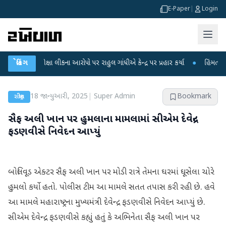
E-Paper
|
Login
T પરીક્ષા લીકના આરોપો પર રાહુલ ગાંધીએ કેન્દ્ર પર પ્રહાર કર્યા
બ્રેકિંગ
●
હિંમતનગરમાં રહસ
18 જાન્યુઆરી, 2025
|
Super Admin
Bookmark
રાષ્ટ્રીય
સૈફ અલી ખાન પર હુમલાના મામલામાં સીએમ દેવેન્દ્ર
ફડણવીસે નિવેદન આપ્યું
બોલિવૂડ એક્ટર સૈફ અલી ખાન પર મોડી રાત્રે તેમના ઘરમાં ઘૂસેલા ચોરે
હુમલો કર્યો હતો. પોલીસ ટીમ આ મામલે સતત તપાસ કરી રહી છે. હવે
આ મામલે મહારાષ્ટ્રના મુખ્યમંત્રી દેવેન્દ્ર ફડણવીસે નિવેદન આપ્યું છે.
સીએમ દેવેન્દ્ર ફડણવીસે કહ્યું હતું કે અભિનેતા સૈફ અલી ખાન પર