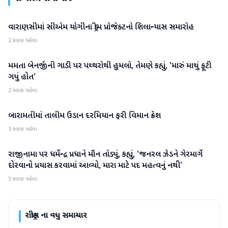
વારાણસીમાં સીએમ યોગીના ડ્રીમ પ્રોજેક્ટનો શિલાન્યાસ સમારોહ
રાષ્ટ્રીય
2 કલાક પહેલા
મમતા બેનર્જીની ગાડી પર પથ્થરોથી હુમલો, તેમણે કહ્યું, 'મારું માથું ફૂટી
રાષ્ટ્રીય
ગયું હોત'
2 કલાક પહેલા
બારામતીમાં તાલીમ ઉડાન દરમિયાન ફરી વિમાન ક્રેશ
રાષ્ટ્રીય
3 કલાક પહેલા
રાજીનામા પર ધર્મેન્દ્ર પ્રધાને મૌન તોડ્યું, કહ્યું, 'જનરલ ઝેડને ગેરમાર્ગે
રાષ્ટ્રીય
દોરવાનો પ્રયાસ કરવામાં આવ્યો, મારા માટે પદ મહત્વનું નથી'
5 કલાક પહેલા
રાષ્ટ્રીય
ના વધુ સમાચાર