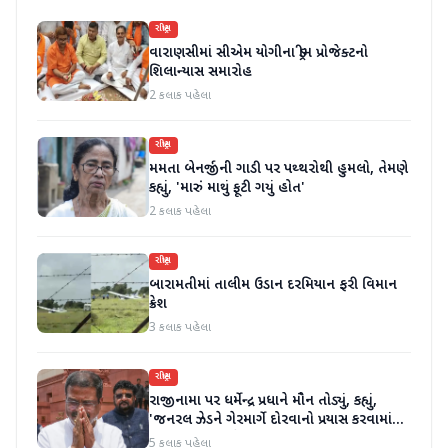
રાષ્ટ્રીય
વારાણસીમાં સીએમ યોગીના ડ્રીમ પ્રોજેક્ટનો
શિલાન્યાસ સમારોહ
2 કલાક પહેલા
રાષ્ટ્રીય
મમતા બેનર્જીની ગાડી પર પથ્થરોથી હુમલો, તેમણે
કહ્યું, 'મારું માથું ફૂટી ગયું હોત'
2 કલાક પહેલા
રાષ્ટ્રીય
બારામતીમાં તાલીમ ઉડાન દરમિયાન ફરી વિમાન
ક્રેશ
3 કલાક પહેલા
રાષ્ટ્રીય
રાજીનામા પર ધર્મેન્દ્ર પ્રધાને મૌન તોડ્યું, કહ્યું,
'જનરલ ઝેડને ગેરમાર્ગે દોરવાનો પ્રયાસ કરવામાં
આવ્યો, મારા માટે પદ મહત્વનું નથી'
5 કલાક પહેલા