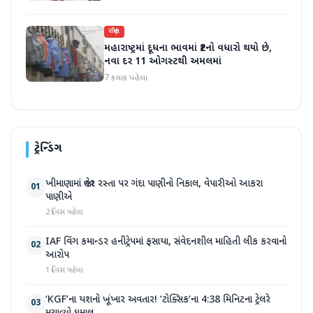
રાષ્ટ્રીય
મહારાષ્ટ્રમાં દૂધના ભાવમાં ₹2નો વધારો થયો છે,
નવા દર 11 ઓગસ્ટથી અમલમાં
7 કલાક પહેલા
ટ્રેન્ડિંગ
ખીમાણામાં જાહેર રસ્તા પર ગંદા પાણીનો નિકાલ, વેપારીઓ આકરા
01
પાણીએ
2 દિવસ પહેલા
IAF વિંગ કમાન્ડર હનીટ્રેપમાં ફસાયા, સંવેદનશીલ માહિતી લીક કરવાનો
02
આરોપ
1 દિવસ પહેલા
‘KGF’ના યશનો ખૂંખાર અવતાર! ‘ટોક્સિક’ના 4:38 મિનિટના ટ્રેલરે
03