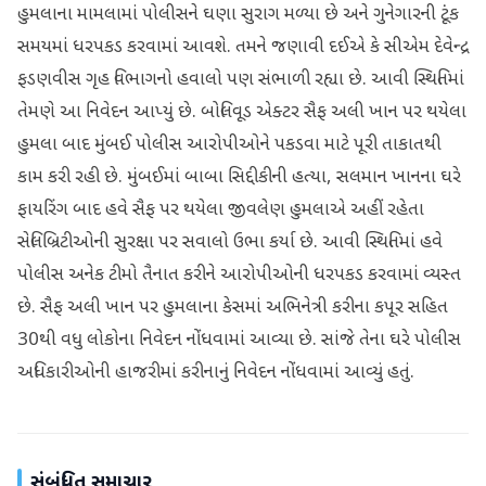
હુમલાના મામલામાં પોલીસને ઘણા સુરાગ મળ્યા છે અને ગુનેગારની ટૂંક
સમયમાં ધરપકડ કરવામાં આવશે. તમને જણાવી દઈએ કે સીએમ દેવેન્દ્ર
ફડણવીસ ગૃહ વિભાગનો હવાલો પણ સંભાળી રહ્યા છે. આવી સ્થિતિમાં
તેમણે આ નિવેદન આપ્યું છે. બોલિવૂડ એક્ટર સૈફ અલી ખાન પર થયેલા
હુમલા બાદ મુંબઈ પોલીસ આરોપીઓને પકડવા માટે પૂરી તાકાતથી
કામ કરી રહી છે. મુંબઈમાં બાબા સિદ્દીકીની હત્યા, સલમાન ખાનના ઘરે
ફાયરિંગ બાદ હવે સૈફ પર થયેલા જીવલેણ હુમલાએ અહીં રહેતા
સેલિબ્રિટીઓની સુરક્ષા પર સવાલો ઉભા કર્યા છે. આવી સ્થિતિમાં હવે
પોલીસ અનેક ટીમો તૈનાત કરીને આરોપીઓની ધરપકડ કરવામાં વ્યસ્ત
છે. સૈફ અલી ખાન પર હુમલાના કેસમાં અભિનેત્રી કરીના કપૂર સહિત
30થી વધુ લોકોના નિવેદન નોંધવામાં આવ્યા છે. સાંજે તેના ઘરે પોલીસ
અધિકારીઓની હાજરીમાં કરીનાનું નિવેદન નોંધવામાં આવ્યું હતું.
સંબંધિત સમાચાર