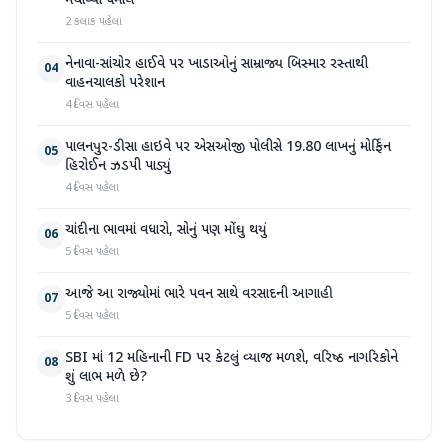
મચાવ્યો ધમાલ
2 કલાક પહેલા
નેનાવા-સાંચોર હાઈવે પર ખાડાઓનું સામ્રાજ્ય બિસ્માર રસ્તાથી
04
વાહનચાલકો પરેશાન
4 દિવસ પહેલા
પાલનપુર-ડીસા હાઇવે પર એસઓજી પોલીસે 19.80 લાખનું મોર્ફિન
05
હિરોઈન ઝડપી પાડ્યું
4 દિવસ પહેલા
ચાંદીના ભાવમાં વધારો, સોનું પણ મોંઘુ થયું
06
5 દિવસ પહેલા
આજે આ રાજ્યોમાં ભારે પવન સાથે વરસાદની આગાહી
07
5 દિવસ પહેલા
SBI માં 12 મહિનાની FD પર કેટલું વ્યાજ મળશે, વરિષ્ઠ નાગરિકોને
08
શું લાભ મળે છે?
3 દિવસ પહેલા