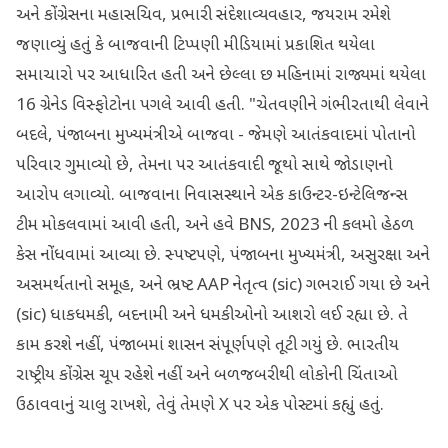
અને કોંગ્રેસના મહાસચિવ, પ્રભારી સંદેશાવ્યવહાર, જયરામ રમેશે
જણાવ્યું હતું કે બાજવાની ટિપ્પણી મીડિયામાં પ્રકાશિત થયેલા
સમાચારો પર આધારિત હતી અને છેલ્લા છ મહિનામાં રાજ્યમાં થયેલા
16 ગ્રેનેડ વિસ્ફોટોના પગલે આવી હતી. "ચેતવણીને ગંભીરતાથી લેવાને
બદલે, પંજાબના મુખ્યમંત્રીએ બાજવા - જેમણે આતંકવાદમાં પોતાનો
પરિવાર ગુમાવ્યો છે, તેમના પર આતંકવાદી જૂથો સાથે જોડાણનો
આરોપ લગાવ્યો. બાજવાના નિવાસસ્થાને એક કાઉન્ટર-ઇન્ટેલિજન્સ
ટીમ મોકલવામાં આવી હતી, અને હવે BNS, 2023 ની કલમો હેઠળ
કેસ નોંધવામાં આવ્યા છે. સ્પષ્ટપણે, પંજાબના મુખ્યમંત્રી, અસુરક્ષા અને
અસમર્થતાનો સમૂહ, અને ભ્રષ્ટ AAP નેતૃત્વ (sic) ગભરાઈ ગયા છે અને
(sic) ધાકધમકી, બદનામી અને ધમકીઓનો આશરો લઈ રહ્યા છે. તે
કામ કરશે નહીં, પંજાબમાં શાસન સંપૂર્ણપણે તૂટી ગયું છે. ભારતીય
રાષ્ટ્રીય કોંગ્રેસ ચૂપ રહેશે નહીં અને બળજબરીથી લોકોની ચિંતાઓ
ઉઠાવવાનું ચાલુ રાખશે, તેવું તેમણે X પર એક પોસ્ટમાં કહ્યું હતું.