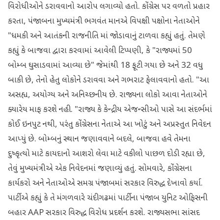
વિરોધીઓને ડરાવવાનો આરોપ લગાવ્યો હતો. કોંગ્રેસ પર વળતો પ્રહાર
કરતા, પંજાબના મુખ્યમંત્રી ભગવંત માનએ વિપક્ષી પક્ષોના નેતાઓને
"ધમકી અને આતંકની રાજનીતિ માં જોડાવાનું ટાળવા કહ્યું હતું. તેમણે
કહ્યું કે બાજવા દ્વારા કરવામાં આવેલી ટિપ્પણી, કે "રાજ્યમાં 50
બોમ્બ ઘુસાડવામાં આવ્યા છે" જેમાંથી 18 ફૂટી ગયા છે અને 32 વધુ
બાકી છે, તેનો હેતુ લોકોને ડરાવવા અને ગભરાટ ફેલાવવાનો હતો. "આ
અસહ્ય, અયોગ્ય અને અનિચ્છનીય છે. રાજ્યના લોકો આવા નેતાઓને
ક્યારેય માફ કરશે નહી. "રાજ્ય કે કેન્દ્રીય એજન્સીઓ પાસે આ સંદર્ભમાં
કોઈ ઇનપુટ નથી, પરંતુ કોંગ્રેસના નેતાએ આ ખોટું અને અપ્રસ્તુત નિવેદન
આપ્યું છે. બોમ્બનું સ્થાન જણાવવાને બદલે, બાજવા હવે તેમના
દુષ્કૃત્યો માટે કાયદાનો આશરો લેવા માટે વકીલો પાછળ દોડી રહ્યા છે,
તેવું મુખ્યમંત્રીએ એક નિવેદનમાં જણાવ્યું હતું. સોમવારે, કોંગ્રેસના
કાર્યકરો અને નેતાઓએ સમગ્ર પંજાબમાં સરકાર વિરુદ્ધ દેખાવો કર્યા.
પાર્ટીએ કહ્યું કે તે મંગળવારે ચંદીગઢમાં પાર્ટીના પંજાબ યુનિટ ઓફિસની
બહાર AAP સરકાર વિરુદ્ધ વિરોધ પ્રદર્શન કરશે. રાજ્યસભા સાંસદ