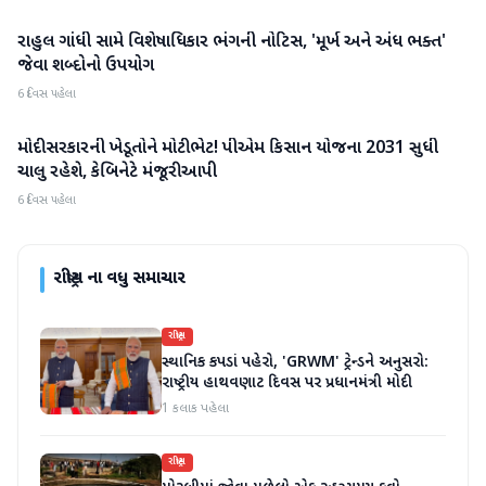
રાહુલ ગાંધી સામે વિશેષાધિકાર ભંગની નોટિસ, 'મૂર્ખ અને અંધ ભક્ત'
રાષ્ટ્રીય
જેવા શબ્દોનો ઉપયોગ
6 દિવસ પહેલા
મોદી સરકારની ખેડૂતોને મોટી ભેટ! પીએમ કિસાન યોજના 2031 સુધી
રાષ્ટ્રીય
ચાલુ રહેશે, કેબિનેટે મંજૂરી આપી
6 દિવસ પહેલા
રાષ્ટ્રીય
ના વધુ સમાચાર
રાષ્ટ્રીય
સ્થાનિક કપડાં પહેરો, 'GRWM' ટ્રેન્ડને અનુસરો:
રાષ્ટ્રીય હાથવણાટ દિવસ પર પ્રધાનમંત્રી મોદી
1 કલાક પહેલા
રાષ્ટ્રીય