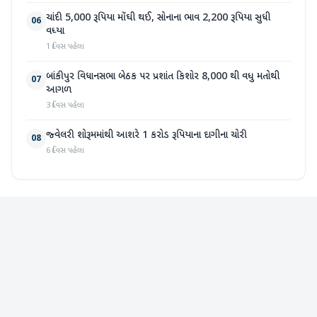
ચાંદી 5,000 રૂપિયા મોંઘી થઈ, સોનાના ભાવ 2,200 રૂપિયા સુધી
06
વધ્યા
1 દિવસ પહેલા
બાંકીપુર વિધાનસભા બેઠક પર પ્રશાંત કિશોર 8,000 થી વધુ મતોથી
07
આગળ
3 દિવસ પહેલા
જ્વેલરી શોરૂમમાંથી આશરે 1 કરોડ રૂપિયાના દાગીના ચોરી
08
6 દિવસ પહેલા