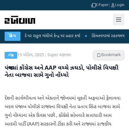
E-Paper
|
Login
પો પર રાહુલ ગાંધીએ કેન્દ્ર પર પ્રહાર કર્યા
બ્રેકિંગ
●
હિંમતનગરમાં રહસ્યમય વાયરસ કે ચાં
15 એપ્રિલ, 2025
|
Super Admin
Bookmark
રાષ્ટ્રીય
પંજાબમાં કોંગ્રેસ અને AAP વચ્ચે ઝઘડો, પોલીસે વિપક્ષી
નેતા બાજવા સામે ગુનો નોંધ્યો
દેશની સાર્વભૌમત્વ અને એકતાને જોખમમાં મૂકતી અફવાઓ ફેલાવવા
બદલ પંજાબ પોલીસે રાજ્યના વિપક્ષી નેતા પ્રતાપ સિંહ બાજવા સામે
ગુનો નોંધ્યાના એક દિવસ પછી , કોંગ્રેસે સોમવારે સત્તાધારી આમ
આદમી પાર્ટી (AAP) સરકારની ટીકા કરી અને રાજ્યમાં રાજકીય