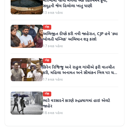
મોરબીમાં જોવા મળેલો એક રહસ્યમય કૂવો,
સમુદ્રની જેમ હિલોળા ખાતું પાણી
13 કલાક પહેલા
રાષ્ટ્રીય
અભિજીત દીપકે કરી નવી જાહેરાત, CJP હવે 'ક્યા
બોલતી પબ્લિક' અભિયાન શરૂ કરશે
17 કલાક પહેલા
રાષ્ટ્રીય
કિરેન રિજિજુ અને રાહુલ ગાંધીએ ફરી વાતચીત
કરી, મહિલા અનામત અને સીમાંકન બિલ પર ચર્ચા
કરી
17 કલાક પહેલા
રાષ્ટ્રીય
ભારે વરસાદને કારણે રુદ્રપ્રયાગમાં હાઇ એલર્ટ
જાહેર
18 કલાક પહેલા