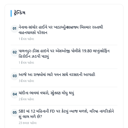
ટ્રેન્ડિંગ
નેનાવા-સાંચોર હાઈવે પર ખાડાઓનું સામ્રાજ્ય બિસ્માર રસ્તાથી
01
વાહનચાલકો પરેશાન
1 દિવસ પહેલા
પાલનપુર-ડીસા હાઇવે પર એસઓજી પોલીસે 19.80 લાખનું મોર્ફિન
02
હિરોઈન ઝડપી પાડ્યું
1 દિવસ પહેલા
આજે આ રાજ્યોમાં ભારે પવન સાથે વરસાદની આગાહી
03
3 દિવસ પહેલા
ચાંદીના ભાવમાં વધારો, સોનું પણ મોંઘુ થયું
04
2 દિવસ પહેલા
SBI માં 12 મહિનાની FD પર કેટલું વ્યાજ મળશે, વરિષ્ઠ નાગરિકોને
05
શું લાભ મળે છે?
23 કલાક પહેલા