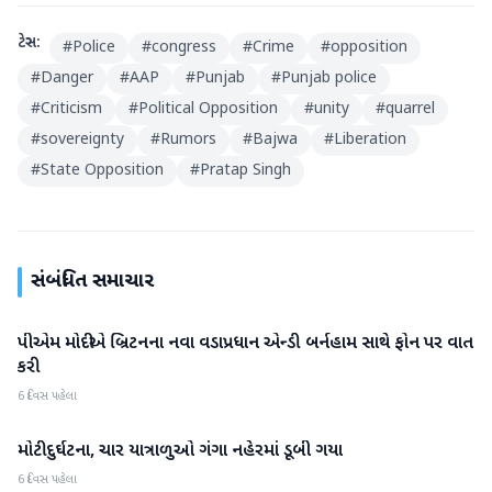
ટેગ્સ:
#
Police
#
congress
#
Crime
#
opposition
#
Danger
#
AAP
#
Punjab
#
Punjab police
#
Criticism
#
Political Opposition
#
unity
#
quarrel
#
sovereignty
#
Rumors
#
Bajwa
#
Liberation
#
State Opposition
#
Pratap Singh
સંબંધિત સમાચાર
પીએમ મોદીએ બ્રિટનના નવા વડાપ્રધાન એન્ડી બર્નહામ સાથે ફોન પર વાત
રાષ્ટ્રીય
કરી
6 દિવસ પહેલા
મોટી દુર્ઘટના, ચાર યાત્રાળુઓ ગંગા નહેરમાં ડૂબી ગયા
રાષ્ટ્રીય
6 દિવસ પહેલા