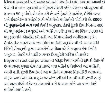
સ્મિથના કમ્પ્યુટરને પણ અસર કરી હતી. રિપોર્ટમાં દાવો કરવામાં આવ્યો છે
કે ચીની હેકર્સે નાણા મંત્રી અને ટ્રેઝરી સેક્રેટરી જેનેટ યેલેનના કોમ્પ્યુટરમાંથી
લગભગ 50 ફાઈલો એક્સેસ કરી છે અને ટ્રેઝરી ડિપાર્ટમેન્ટ, ઈન્ટેલિજન્સ
અને ઈન્ટરનેશનલ અફેર્સ સાથે જોડાયેલી માહિતીની ચોરી કરી છે.
3000
થી વધુ ફાઇલોનો ભંગ થયો
રિપોર્ટ અનુસાર, હેકર્સે ટ્રેઝરી ડિપાર્ટમેન્ટના 400
થી વધુ પર્સનલ કમ્પ્યુટર્સ અને વ્યક્તિગત ઉપકરણો પર સ્થિત 3,000 થી
વધુ ફાઇલોને ઍક્સેસ કરી હતી. આ સિવાય હેકર્સે અમેરિકામાં ફોરેન
ઈન્વેસ્ટમેન્ટ કમિટી સાથે જોડાયેલી માહિતી પણ મેળવી છે. આ સમિતિ
વિદેશી રોકાણની સુરક્ષા અસરોની સમીક્ષા કરે છે. બ્લૂમબર્ગના રિપોર્ટ
અનુસાર, હેકર્સે થર્ડ પાર્ટી સાયબર સિક્યુરિટી સર્વિસ પ્રોવાઈડર
BeyondTrust Corporationના સોફ્ટવેરમાં ખામીનો ફાયદો ઉઠાવ્યો
છે. સાયબર સુરક્ષા સેવા પ્રદાતાએ ગયા મહિને 8 ડિસેમ્બરે આ માહિતી
આપી હતી. ટ્રેઝરી ડિપાર્ટમેન્ટે આ માહિતી સાયબર સિક્યોરિટી એજન્સી,
એફબીઆઈ અને અન્ય ગુપ્તચર એજન્સીઓને આપી હતી. ટ્રેઝરી સ્ટાફે
આ અઠવાડિયે કૉંગ્રેસના સહાયકો અને ધારાસભ્યોને આ ઘટના વિશે
માહિતી આપી હતી.