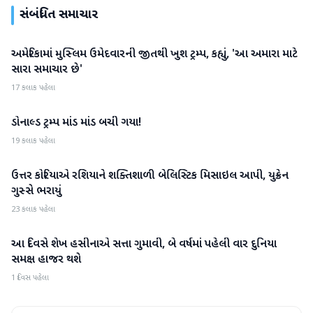
સંબંધિત સમાચાર
અમેરિકામાં મુસ્લિમ ઉમેદવારની જીતથી ખુશ ટ્રમ્પ, કહ્યું, 'આ અમારા માટે
આંતરરાષ્ટ્રીય
સારા સમાચાર છે'
17 કલાક પહેલા
ડોનાલ્ડ ટ્રમ્પ માંડ માંડ બચી ગયા!
આંતરરાષ્ટ્રીય
19 કલાક પહેલા
ઉત્તર કોરિયાએ રશિયાને શક્તિશાળી બેલિસ્ટિક મિસાઇલ આપી, યુક્રેન
આંતરરાષ્ટ્રીય
ગુસ્સે ભરાયું
23 કલાક પહેલા
આ દિવસે શેખ હસીનાએ સત્તા ગુમાવી, બે વર્ષમાં પહેલી વાર દુનિયા
આંતરરાષ્ટ્રીય
સમક્ષ હાજર થશે
1 દિવસ પહેલા