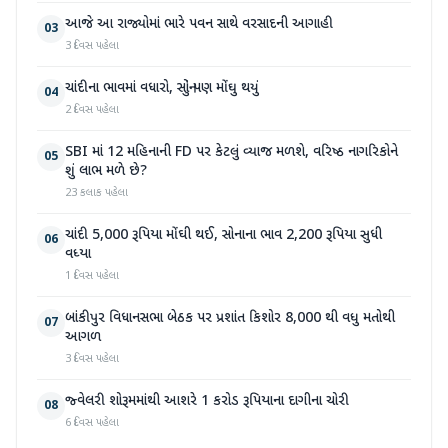
આજે આ રાજ્યોમાં ભારે પવન સાથે વરસાદની આગાહી
03
3 દિવસ પહેલા
ચાંદીના ભાવમાં વધારો, સોનું પણ મોંઘુ થયું
04
2 દિવસ પહેલા
SBI માં 12 મહિનાની FD પર કેટલું વ્યાજ મળશે, વરિષ્ઠ નાગરિકોને
05
શું લાભ મળે છે?
23 કલાક પહેલા
ચાંદી 5,000 રૂપિયા મોંઘી થઈ, સોનાના ભાવ 2,200 રૂપિયા સુધી
06
વધ્યા
1 દિવસ પહેલા
બાંકીપુર વિધાનસભા બેઠક પર પ્રશાંત કિશોર 8,000 થી વધુ મતોથી
07
આગળ
3 દિવસ પહેલા
જ્વેલરી શોરૂમમાંથી આશરે 1 કરોડ રૂપિયાના દાગીના ચોરી
08
6 દિવસ પહેલા