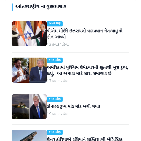
આંતરરાષ્ટ્રીય
ના વધુ સમાચાર
આંતરરાષ્ટ્રીય
પીએમ મોદીને ઇઝરાયલી વડાપ્રધાન નેતન્યાહૂનો
ફોન આવ્યો
13 કલાક પહેલા
આંતરરાષ્ટ્રીય
અમેરિકામાં મુસ્લિમ ઉમેદવારની જીતથી ખુશ ટ્રમ્પ,
કહ્યું, 'આ અમારા માટે સારા સમાચાર છે'
17 કલાક પહેલા
આંતરરાષ્ટ્રીય
ડોનાલ્ડ ટ્રમ્પ માંડ માંડ બચી ગયા!
19 કલાક પહેલા
આંતરરાષ્ટ્રીય
ઉત્તર કોરિયાએ રશિયાને શક્તિશાળી બેલિસ્ટિક