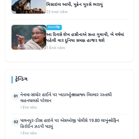
મિસાઇલ આપી, યુક્રેન ગુસ્સે ભરાયું
23 કલાક પહેલા
આંતરરાષ્ટ્રીય
આ દિવસે શેખ હસીનાએ સત્તા ગુમાવી, બે વર્ષમાં
પહેલી વાર દુનિયા સમક્ષ હાજર થશે
1 દિવસ પહેલા
ટ્રેન્ડિંગ
નેનાવા-સાંચોર હાઈવે પર ખાડાઓનું સામ્રાજ્ય બિસ્માર રસ્તાથી
01
વાહનચાલકો પરેશાન
1 દિવસ પહેલા
પાલનપુર-ડીસા હાઇવે પર એસઓજી પોલીસે 19.80 લાખનું મોર્ફિન
02
હિરોઈન ઝડપી પાડ્યું
1 દિવસ પહેલા