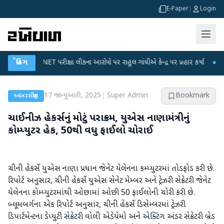
E-Paper
|
Login
UGC-NET પરીક્ષા લીકના આરોપો પર રાહુલ ગાંધીએ કેન્દ્ર પર પ્રહાર કર્યા
બ્રેકિંગ
●
હિંમતનગર
17 જાન્યુઆરી, 2025
|
Super Admin
Bookmark
આંતરરાષ્ટ્રીય
ચાઈનીઝ હેકર્સનું મોટું પરાક્રમ, યુએસ નાણામંત્રીનું
કોમ્પ્યુટર હેક, 50થી વધુ ફાઈલો ચોરાઈ
ચીની હેકર્સે યુએસ નાણા પ્રધાન જેનેટ યેલેનના કમ્પ્યુટરમાં તોડફોડ કરી છે.
રિપોર્ટ અનુસાર, ચીની હેકર્સે યુએસ સેનેટ મેમ્બર અને ટ્રેઝરી સેક્રેટરી જેનેટ
યેલેનના કોમ્પ્યુટરમાંથી ઓછામાં ઓછી 50 ફાઈલોની ચોરી કરી છે.
બ્લૂમબર્ગના એક રિપોર્ટ અનુસાર, ચીની હેકર્સે ડિસેમ્બરમાં ટ્રેઝરી
ડિપાર્ટમેન્ટના ડેપ્યુટી સેક્રેટરી વોલી એડેયેમો અને એક્ટિંગ અંડર સેક્રેટરી બ્રેડ