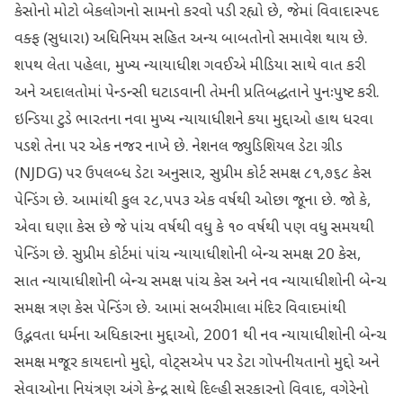
કેસોનો મોટો બેકલોગનો સામનો કરવો પડી રહ્યો છે, જેમાં વિવાદાસ્પદ
વક્ફ (સુધારા) અધિનિયમ સહિત અન્ય બાબતોનો સમાવેશ થાય છે.
શપથ લેતા પહેલા, મુખ્ય ન્યાયાધીશ ગવઈએ મીડિયા સાથે વાત કરી
અને અદાલતોમાં પેન્ડન્સી ઘટાડવાની તેમની પ્રતિબદ્ધતાને પુનઃપુષ્ટ કરી.
ઇન્ડિયા ટુડે ભારતના નવા મુખ્ય ન્યાયાધીશને કયા મુદ્દાઓ હાથ ધરવા
પડશે તેના પર એક નજર નાખે છે. નેશનલ જ્યુડિશિયલ ડેટા ગ્રીડ
(NJDG) પર ઉપલબ્ધ ડેટા અનુસાર, સુપ્રીમ કોર્ટ સમક્ષ ૮૧,૭૬૮ કેસ
પેન્ડિંગ છે. આમાંથી કુલ ૨૮,૫૫૩ એક વર્ષથી ઓછા જૂના છે. જો કે,
એવા ઘણા કેસ છે જે પાંચ વર્ષથી વધુ કે ૧૦ વર્ષથી પણ વધુ સમયથી
પેન્ડિંગ છે. સુપ્રીમ કોર્ટમાં પાંચ ન્યાયાધીશોની બેન્ચ સમક્ષ 20 કેસ,
સાત ન્યાયાધીશોની બેન્ચ સમક્ષ પાંચ કેસ અને નવ ન્યાયાધીશોની બેન્ચ
સમક્ષ ત્રણ કેસ પેન્ડિંગ છે. આમાં સબરીમાલા મંદિર વિવાદમાંથી
ઉદ્ભવતા ધર્મના અધિકારના મુદ્દાઓ, 2001 થી નવ ન્યાયાધીશોની બેન્ચ
સમક્ષ મજૂર કાયદાનો મુદ્દો, વોટ્સએપ પર ડેટા ગોપનીયતાનો મુદ્દો અને
સેવાઓના નિયંત્રણ અંગે કેન્દ્ર સાથે દિલ્હી સરકારનો વિવાદ, વગેરેનો