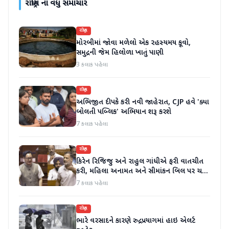
રાષ્ટ્રીય
ના વધુ સમાચાર
રાષ્ટ્રીય
મોરબીમાં જોવા મળેલો એક રહસ્યમય કૂવો,
સમુદ્રની જેમ હિલોળા ખાતું પાણી
3 કલાક પહેલા
રાષ્ટ્રીય
અભિજીત દીપકે કરી નવી જાહેરાત, CJP હવે 'ક્યા
બોલતી પબ્લિક' અભિયાન શરૂ કરશે
7 કલાક પહેલા
રાષ્ટ્રીય
કિરેન રિજિજુ અને રાહુલ ગાંધીએ ફરી વાતચીત
કરી, મહિલા અનામત અને સીમાંકન બિલ પર ચર્ચા
કરી
7 કલાક પહેલા
રાષ્ટ્રીય
ભારે વરસાદને કારણે રુદ્રપ્રયાગમાં હાઇ એલર્ટ