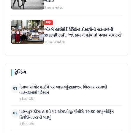
જાહેર
8 કલાક પહેલા
રાષ્ટ્રીય
બોમ્બે હાઈકોર્ટે રેસિડેન્ટ ડોક્ટરોની હડતાળની
ઝાટકણી કાઢી, 'જો કામ ન હોય તો પગાર બંધ કરો'
10 કલાક પહેલા
ટ્રેન્ડિંગ
નેનાવા-સાંચોર હાઈવે પર ખાડાઓનું સામ્રાજ્ય બિસ્માર રસ્તાથી
01
વાહનચાલકો પરેશાન
1 દિવસ પહેલા
પાલનપુર-ડીસા હાઇવે પર એસઓજી પોલીસે 19.80 લાખનું મોર્ફિન
02
હિરોઈન ઝડપી પાડ્યું
1 દિવસ પહેલા