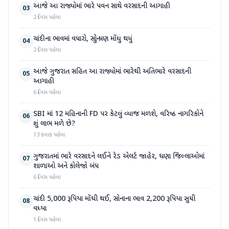
આજે આ રાજ્યોમાં ભારે પવન સાથે વરસાદની આગાહી
03
2 દિવસ પહેલા
ચાંદીના ભાવમાં વધારો, સોનું પણ મોંઘુ થયું
04
2 દિવસ પહેલા
આજે ગુજરાત સહિત આ રાજ્યોમાં ભારેથી અતિભારે વરસાદની
05
આગાહી
6 દિવસ પહેલા
SBI માં 12 મહિનાની FD પર કેટલું વ્યાજ મળશે, વરિષ્ઠ નાગરિકોને
06
શું લાભ મળે છે?
13 કલાક પહેલા
ગુજરાતમાં ભારે વરસાદને લઈને રેડ એલર્ટ જાહેર, ઘણા જિલ્લાઓમાં
07
શાળાઓ અને કોલેજો બંધ
6 દિવસ પહેલા
ચાંદી 5,000 રૂપિયા મોંઘી થઈ, સોનાના ભાવ 2,200 રૂપિયા સુધી
08
વધ્યા
1 દિવસ પહેલા