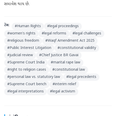
સમાવેશ થાય છે.
ટેગ્સ:
#
Human Rights
#
legal proceedings
#
women's rights
#
legal reforms
#
legal challenges
#
religious freedom
#
Waqf Amendment Act 2025
#
Public Interest Litigation
#
constitutional validity
#
judicial review
#
Chief Justice BR Gavai
#
Supreme Court India
#
marital rape law
#
right to religion cases
#
constitutional law
#
personal law vs. statutory law
#
legal precedents
#
Supreme Court bench
#
interim relief
#
legal interpretations
#
legal activism