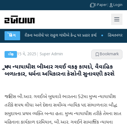
E-Paper
|
Login
ષા લીકના આરોપો પર રાહુલ ગાંધીએ કેન્દ્ર પર પ્રહાર કર્યા
બ્રેકિંગ
●
હિંમતનગરમાં રહસ્યમય 
15 મે, 2025
|
Super Admin
Bookmark
રાષ્ટ્રીય
મુખ્ય ન્યાયાધીશ બીઆર ગવઈ વકફ કાયદો, વૈવાહિક
બળાત્કાર, ધર્મના અધિકારના કેસોની સુનાવણી કરશે
જસ્ટિસ બી.આર. ગવઈએ બુધવારે ભારતના 52મા મુખ્ય ન્યાયાધીશ
તરીકે શપથ લીધા અને દેશના સર્વોચ્ચ ન્યાયિક પદ સંભાળનારા બૌદ્ધ
સમુદાયના પ્રથમ વ્યક્તિ બન્યા હતા. મુખ્ય ન્યાયાધીશ તરીકે તેમના સાત
મહિનાના કાર્યકાળ દરમિયાન, બી.આર. ગવઈને સામાજિક ન્યાયના