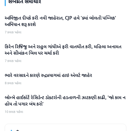
સંબંધિત સમાચાર
અભિજીત દીપકે કરી નવી જાહેરાત, CJP હવે 'ક્યાં બોલતી પબ્લિક'
રાષ્ટ્રીય
અભિયાન શરૂ કરશે
7 કલાક પહેલા
કિરેન રિજિજુ અને રાહુલ ગાંધીએ ફરી વાતચીત કરી, મહિલા અનામત
રાષ્ટ્રીય
અને સીમાંકન બિલ પર ચર્ચા કરી
7 કલાક પહેલા
ભારે વરસાદને કારણે રુદ્રપ્રયાગમાં હાઇ એલર્ટ જાહેર
રાષ્ટ્રીય
8 કલાક પહેલા
બોમ્બે હાઈકોર્ટે રેસિડેન્ટ ડોક્ટરોની હડતાળની ઝાટકણી કાઢી, 'જો કામ ન
રાષ્ટ્રીય
હોય તો પગાર બંધ કરો'
10 કલાક પહેલા