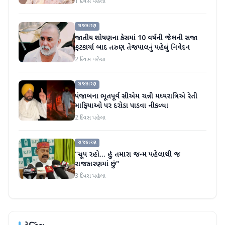
1 દિવસ પહેલા
રાજકારણ
જાતીય શોષણના કેસમાં 10 વર્ષની જેલની સજા
ફટકાર્યા બાદ તરુણ તેજપાલનું પહેલું નિવેદન
2 દિવસ પહેલા
રાજકારણ
પંજાબના ભૂતપૂર્વ સીએમ ચન્ની મધ્યરાત્રિએ રેતી
માફિયાઓ પર દરોડા પાડવા નીકળ્યા
2 દિવસ પહેલા
રાજકારણ
"ચૂપ રહો... હું તમારા જન્મ પહેલાથી જ
રાજકારણમાં છું"
3 દિવસ પહેલા