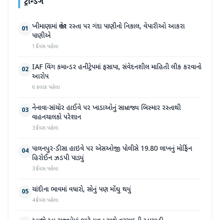
ટ્રેન્ડિંગ
ખીમાણામાં જાહેર રસ્તા પર ગંદા પાણીનો નિકાલ, વેપારીઓ આકરા
01
પાણીએ
1 દિવસ પહેલા
IAF વિંગ કમાન્ડર હનીટ્રેપમાં ફસાયા, સંવેદનશીલ માહિતી લીક કરવાનો
02
આરોપ
6 કલાક પહેલા
નેનાવા-સાંચોર હાઈવે પર ખાડાઓનું સામ્રાજ્ય બિસ્માર રસ્તાથી
03
વાહનચાલકો પરેશાન
3 દિવસ પહેલા
પાલનપુર-ડીસા હાઇવે પર એસઓજી પોલીસે 19.80 લાખનું મોર્ફિન
04
હિરોઈન ઝડપી પાડ્યું
3 દિવસ પહેલા
ચાંદીના ભાવમાં વધારો, સોનું પણ મોંઘુ થયું
05
4 દિવસ પહેલા