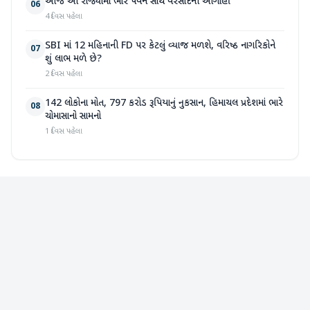
આજે આ રાજ્યોમાં ભારે પવન સાથે વરસાદની આગાહી
06
4 દિવસ પહેલા
SBI માં 12 મહિનાની FD પર કેટલું વ્યાજ મળશે, વરિષ્ઠ નાગરિકોને
07
શું લાભ મળે છે?
2 દિવસ પહેલા
142 લોકોના મોત, 797 કરોડ રૂપિયાનું નુકસાન, હિમાચલ પ્રદેશમાં ભારે
08
ચોમાસાનો સામનો
1 દિવસ પહેલા