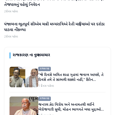
તેજપાલનું પહેલું નિવેદન
2 દિવસ પહેલા
પંજાબના ભૂતપૂર્વ સીએમ ચન્ની મધ્યરાત્રિએ રેતી માફિયાઓ પર દરોડા
રાજકારણ
પાડવા નીકળ્યા
2 દિવસ પહેલા
રાજકારણ
ના વધુ સમાચાર
રાજકારણ
"જે દિવસે અમિત શાહ ગૃહમાં જવાબ આપશે, તે
દિવસે તમે તે સાંભળી શકશો નહીં," કિરેન
રિજિજુએ વિપક્ષી પાર્ટીઓ પર પ્રહાર કર્યા
1 દિવસ પહેલા
રાજકારણ
જનરલ ઝેડ વિરોધ અને અનામતથી લઈને
બેરોજગારી સુધી, મોહન ભાગવતે બધા મુદ્દાઓ
પર વાત કરી