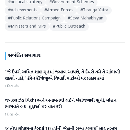
#
political strategy
#
Government Schemes
#
Achievements
#
Armed Forces
#
Tiranga Yatra
#
Public Relations Campaign
#
Seva Mahabhiyan
#
Ministers and MPs
#
Public Outreach
સંબંધિત સમાચાર
"જે દિવસે અમિત શાહ ગૃહમાં જવાબ આપશે, તે દિવસે તમે તે સાંભળી
રાજકારણ
શકશો નહીં," કિરેન રિજિજુએ વિપક્ષી પાર્ટીઓ પર પ્રહાર કર્યા
1 દિવસ પહેલા
જનરલ ઝેડ વિરોધ અને અનામતથી લઈને બેરોજગારી સુધી, મોહન
રાજકારણ
ભાગવતે બધા મુદ્દાઓ પર વાત કરી
1 દિવસ પહેલા
જાતીય શોષણના કેસમાં 10 વર્ષની જેલની સજા ફટકાર્યા બાદ તરુણ
રાજકારણ