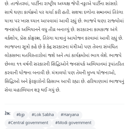
છે. તાજેતરમાં, પાર્ટીના રાષ્‍ટ્રીય અધ્‍યક્ષ જેપી નડ્ડાએ પાર્ટીના સાંસદો
સાથે ઘણા કાર્યક્રમો પર ચર્ચા કરી હતી. સશષા દળોના સન્‍માનમાં તિરંગા
યાત્રા પર ખાસ ધ્‍યાન આપવામાં આવી રહ્યું છે. ભાજપે ઘણા રાજ્‍યોમાં
જનસંપર્ક અભિયાનને વધુ તીવ્ર બનાવ્‍યું છે. સરકારના કામકાજ અંગે
વર્કશોપ, પ્રેસ કોન્‍ફરન્‍સ, તિરંગા યાત્રાનું આયોજન કરવામાં આવી રહ્યું છે.
ભાજપના સૂત્રો કહે છે કે કેન્‍દ્ર સરકારના મંત્રીઓ પણ તેમના સંબંધિત
લોકસભા મતવિસ્‍તારોમાં જશે અને ત્‍યાં કાર્યક્રમોમાં ભાગ લેશે. ભાજપે
છેલ્લા ૧૧ વર્ષની સરકારની સિદ્ધિઓને જનસંપર્ક અભિયાનમાં રૂપાંતરિત
કરવાની યોજના બનાવી છે. મંત્રાલયો પણ તેમની મુખ્‍ય યોજનાઓ,
સિદ્ધિઓ અને ફેરફારોનો હિસાબ આપી રહ્યા છે. હરિયાણામાં ભાજપનું
સેવા મહાભિયાન શરૂ થઈ ગયું છે.
ટેગ્સ:
#
bjp
#
Lok Sabha
#
Haryana
#
Central government
#
Modi government