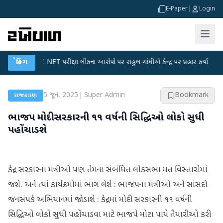
E-Paper
|
Login
UGC-NET પરીક્ષા લીકના આરોપો પર રાહુલ ગાંધીએ કેન્દ્ર પર પ્રહાર કર્યા
બ્રેકિંગ
●
હિંમતન
5 જૂન, 2025
|
Super Admin
Bookmark
રાજકારણ
ભાજપ મોદી સરકારની ૧૧ વર્ષની સિદ્ધિઓ લોકો સુધી
પહોંચાડશે
કેન્‍દ્ર સરકારના મંત્રીઓ પણ તેમના સંબંધિત લોકસભા મત વિસ્‍તારોમાં
જશે. અને ત્‍યાં કાર્યક્રમોમાં ભાગ લેશે : ભાજપના મંત્રીઓ અને સાંસદો
જનસંપર્ક અભિયાનમાં જોડાશે : કેન્‍દ્રમાં મોદી સરકારની ૧૧ વર્ષની
સિદ્ધિઓ લોકો સુધી પહોંચાડવા માટે ભાજપે મોટા પાયે તૈયારીઓ કરી