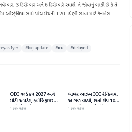
વેમ્બર, 3 ડિસેમ્બર અને 6 ડિસેમ્બરે રમાશે. તે જોવાનું બાકી છે કે તે
ટીમ ઓસ્ટ્રેલિયા સામે પાંચ મેચની T20I શ્રેણી રમવા માટે કેનબેરા
reyas Iyer
#
big update
#
icu
#
delayed
ODI વર્લ્ડ કપ 2027 અંગે
બાબર આઝમ ICC રેન્કિંગમાં
રમતગમત
રમતગમત
ી
મોટી અપડેટ, ક્વોલિફાયર
આગળ વધ્યો, છતાં ટોપ 10માં
તારીખો જાહેર
સ્થાન મેળવવાથી વંચિત
1 દિવસ પહેલા
1 દિવસ પહેલા