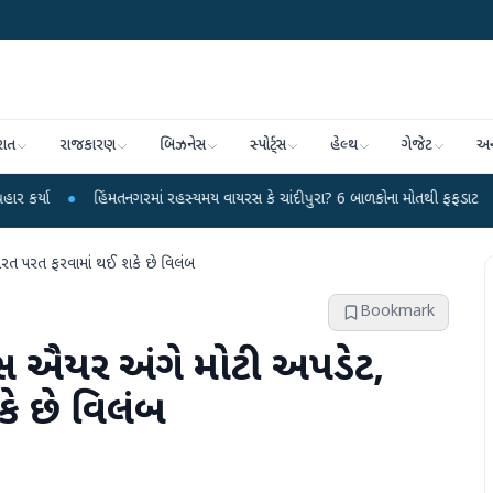
રાત
રાજકારણ
બિઝનેસ
સ્પોર્ટ્સ
હેલ્થ
ગેજેટ
અન
હિંમતનગરમાં રહસ્યમય વાયરસ કે ચાંદીપુરા? 6 બાળકોના મોતથી ફફડાટ
●
હવામાન વિભ
ભારત પરત ફરવામાં થઈ શકે છે વિલંબ
Bookmark
રેયસ ઐયર અંગે મોટી અપડેટ,
ે છે વિલંબ