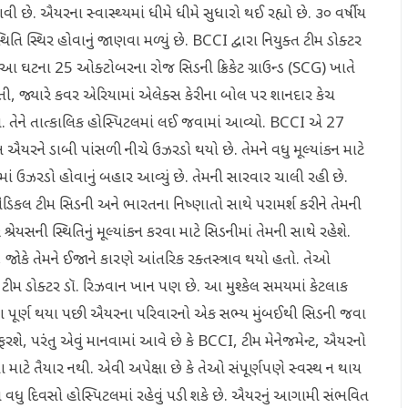
છે. ઐયરના સ્વાસ્થ્યમાં ધીમે ધીમે સુધારો થઈ રહ્યો છે. ૩૦ વર્ષીય
સ્થિર હોવાનું જાણવા મળ્યું છે. BCCI દ્વારા નિયુક્ત ટીમ ડોક્ટર
 આ ઘટના 25 ઓક્ટોબરના રોજ સિડની ક્રિકેટ ગ્રાઉન્ડ (SCG) ખાતે
તી, જ્યારે કવર એરિયામાં એલેક્સ કેરીના બોલ પર શાનદાર કેચ
 તેને તાત્કાલિક હોસ્પિટલમાં લઈ જવામાં આવ્યો. BCCI એ 27
સ ઐયરને ડાબી પાંસળી નીચે ઉઝરડો થયો છે. તેમને વધુ મૂલ્યાંકન માટે
ાં ઉઝરડો હોવાનું બહાર આવ્યું છે. તેમની સારવાર ચાલી રહી છે.
મેડિકલ ટીમ સિડની અને ભારતના નિષ્ણાતો સાથે પરામર્શ કરીને તેમની
સની સ્થિતિનું મૂલ્યાંકન કરવા માટે સિડનીમાં તેમની સાથે રહેશે.
ોકે તેમને ઈજાને કારણે આંતરિક રક્તસ્ત્રાવ થયો હતો. તેઓ
 ટીમ ડોક્ટર ડૉ. રિઝવાન ખાન પણ છે. આ મુશ્કેલ સમયમાં કેટલાક
રક્રિયા પૂર્ણ થયા પછી ઐયરના પરિવારનો એક સભ્ય મુંબઈથી સિડની જવા
રશે, પરંતુ એવું માનવામાં આવે છે કે BCCI, ટીમ મેનેજમેન્ટ, ઐયરનો
માટે તૈયાર નથી. એવી અપેક્ષા છે કે તેઓ સંપૂર્ણપણે સ્વસ્થ ન થાય
ડા વધુ દિવસો હોસ્પિટલમાં રહેવું પડી શકે છે. ઐયરનું આગામી સંભવિત