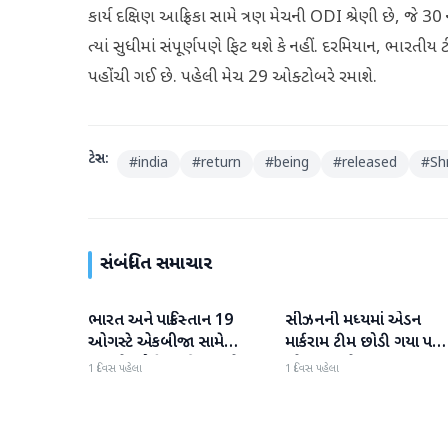
કાર્ય દક્ષિણ આફ્રિકા સામે ત્રણ મેચની ODI શ્રેણી છે, જે 30 ન
ત્યાં સુધીમાં સંપૂર્ણપણે ફિટ થશે કે નહીં. દરમિયાન, ભારતીય 
પહોંચી ગઈ છે. પહેલી મેચ 29 ઓક્ટોબરે રમાશે.
ટેગ્સ:
#
india
#
return
#
being
#
released
#
Sh
સંબંધિત સમાચાર
ભારત અને પાકિસ્તાન 19
સીઝનની મધ્યમાં એડન
રમતગમત
રમતગમત
ઓગસ્ટે એકબીજા સામે
માર્કરામ ટીમ છોડી ગયા પછ
ટકરાશે, હોકી વર્લ્ડ કપ માટે
જોસ બટલરે સુપર જાયન્ટ્સ
1 દિવસ પહેલા
1 દિવસ પહેલા
ટીમની જાહેરાત
ટીમનો હવાલો સંભાળ્યો