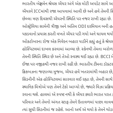
ભારતીય બેટ્સમેન શ્રેયસ ઐયર અંગે એક મોટી અપડેટ સામે આવી 
ઐયરને ICCમાંથી રજા આપવામાં આવી છે અને હવે તેમની સ્થિતિ 
છેલ્લા ત્રણ દિવસથી ઐયરની સ્થિતિ પર નજર રાખી રહ્યા છે.
ઓસ્ટ્રેલિયા સામેની ત્રીજી અને અંતિમ ODI દરમિયાન બની હ
પકડવાનો પ્રયાસ કરતી વખતે ઐયર પડી ગયો અને ઘાયલ થયો.
ઓક્ટોબરના રોજ એક નિવેદન બહાર પાડીને કહ્યું હતું કે શ્રેય
હોસ્પિટલમાં દાખલ કરવામાં આવ્યા છે. સ્કેનથી તેમના બરોળમ
તેમની સ્થિતિ સ્થિર છે અને તેઓ સ્વસ્થ થઈ રહ્યા છે. BCCI 
ઈજા પર નજીકથી નજર રાખી રહી છે. ભારતીય ટીમના ડૉક્ટર શ્રેય
ક્રિકબઝના જણાવ્યા મુજબ, ઐયર હવે ખતરામાંથી બહાર છે, જ
સિડનીની એક હોસ્પિટલમાં સારવાર લઈ રહ્યા છે, તેમની સાથે
સ્થાનિક મિત્રોએ પણ તેમને ટેકો આપ્યો છે, જ્યારે વિઝા પ્
રવાના થશે. હાલમાં એ સ્પષ્ટ નથી કે ઐયર ક્યારે ભારત પરત ફ
પરિવાર અને તેમનો અંગત સ્ટાફ તેમને ઉતાવળમાં પાછા લાવવા 
ત્યાં સુધી સિડનીમાં જ રહેશે. આનો અર્થ એ થયો કે તેમને થો