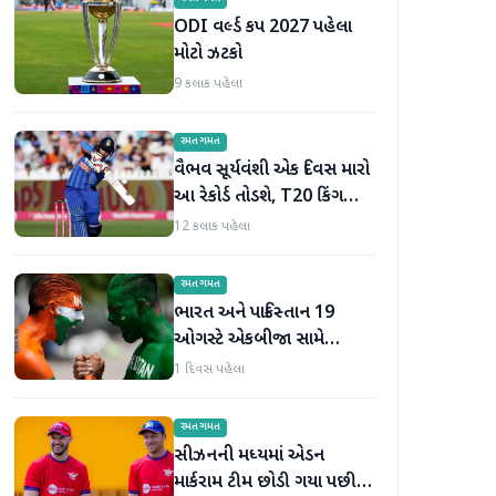
ODI વર્લ્ડ કપ 2027 પહેલા
મોટો ઝટકો
9 કલાક પહેલા
રમતગમત
વૈભવ સૂર્યવંશી એક દિવસ મારો
આ રેકોર્ડ તોડશે, T20 કિંગ
બન્યા પછી જોસ બટલરની
12 કલાક પહેલા
મોટી ભવિષ્યવાણી
રમતગમત
ભારત અને પાકિસ્તાન 19
ઓગસ્ટે એકબીજા સામે
ટકરાશે, હોકી વર્લ્ડ કપ માટે
1 દિવસ પહેલા
ટીમની જાહેરાત
રમતગમત
સીઝનની મધ્યમાં એડન
માર્કરામ ટીમ છોડી ગયા પછી