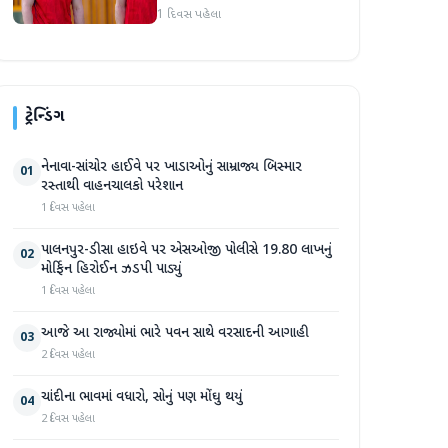
જોસ બટલરે સુપર જાયન્ટ્સ
1 દિવસ પહેલા
ટીમનો હવાલો સંભાળ્યો
ટ્રેન્ડિંગ
નેનાવા-સાંચોર હાઈવે પર ખાડાઓનું સામ્રાજ્ય બિસ્માર
01
રસ્તાથી વાહનચાલકો પરેશાન
1 દિવસ પહેલા
પાલનપુર-ડીસા હાઇવે પર એસઓજી પોલીસે 19.80 લાખનું
02
મોર્ફિન હિરોઈન ઝડપી પાડ્યું
1 દિવસ પહેલા
આજે આ રાજ્યોમાં ભારે પવન સાથે વરસાદની આગાહી
03
2 દિવસ પહેલા
ચાંદીના ભાવમાં વધારો, સોનું પણ મોંઘુ થયું
04
2 દિવસ પહેલા