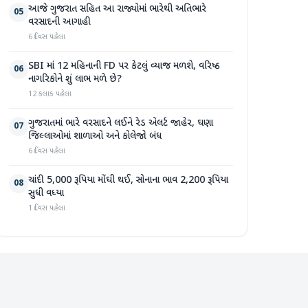
આજે ગુજરાત સહિત આ રાજ્યોમાં ભારેથી અતિભારે
05
વરસાદની આગાહી
6 દિવસ પહેલા
SBI માં 12 મહિનાની FD પર કેટલું વ્યાજ મળશે, વરિષ્ઠ
06
નાગરિકોને શું લાભ મળે છે?
12 કલાક પહેલા
ગુજરાતમાં ભારે વરસાદને લઈને રેડ એલર્ટ જાહેર, ઘણા
07
જિલ્લાઓમાં શાળાઓ અને કોલેજો બંધ
6 દિવસ પહેલા
ચાંદી 5,000 રૂપિયા મોંઘી થઈ, સોનાના ભાવ 2,200 રૂપિયા
08
સુધી વધ્યા
1 દિવસ પહેલા