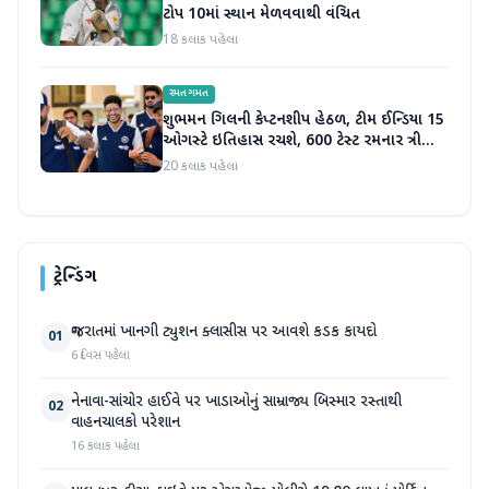
ટોપ 10માં સ્થાન મેળવવાથી વંચિત
18 કલાક પહેલા
રમતગમત
શુભમન ગિલની કેપ્ટનશીપ હેઠળ, ટીમ ઈન્ડિયા 15
ઓગસ્ટે ઇતિહાસ રચશે, 600 ટેસ્ટ રમનાર ત્રીજો
દેશ બનશે
20 કલાક પહેલા
ટ્રેન્ડિંગ
ગુજરાતમાં ખાનગી ટ્યુશન ક્લાસીસ પર આવશે કડક કાયદો
01
6 દિવસ પહેલા
નેનાવા-સાંચોર હાઈવે પર ખાડાઓનું સામ્રાજ્ય બિસ્માર રસ્તાથી
02
વાહનચાલકો પરેશાન
16 કલાક પહેલા