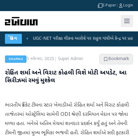
E-Paper
|
Login
્લાન
બ્રેકિંગ
●
UGC-NET પરીક્ષા લીકના આરોપો પર રાહુલ ગાંધીએ કેન્દ્ર પર પ્રહાર કર્યા
●
5 નવેમ્બર, 2025
|
Super Admin
Bookmark
રમતગમત
રોહિત શર્મા અને વિરાટ કોહલી વિશે મોટી અપડેટ, આ
સિરીઝમાં રમવું મુશ્કેલ
ભારતીય ક્રિકેટ ટીમના સ્ટાર ખેલાડીઓ રોહિત શર્મા અને વિરાટ કોહલી
તાજેતરમાં ઓસ્ટ્રેલિયા સામેની ODI શ્રેણી દરમિયાન મેદાન પર જોવા
મળ્યા હતા. બંનેએ અંતિમ મેચમાં શાનદાર પ્રદર્શન કર્યું હતું અને તેમની
ટીમની જીતમાં મુખ્ય ભૂમિકા ભજવી હતી. રોહિત શર્માએ સદી ફટકારી