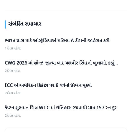
સંબંધિત સમાચાર
ભારત પ્રવાસ માટે ઓસ્ટ્રેલિયાએ મહિલા A ટીમની જાહેરાત કરી
રમતગમત
1 દિવસ પહેલા
CWG 2026 માં બ્રોન્ઝ જીત્યા બાદ યશવીર સિંહનો ખુલાસો, કહ્યું...
રમતગમત
2 દિવસ પહેલા
ICC એ અમેરિકન ક્રિકેટર પર 8 વર્ષનો પ્રતિબંધ મૂક્યો
રમતગમત
2 દિવસ પહેલા
કેપ્ટન શુભમન ગિલ WTC માં ઇતિહાસ રચવાથી માત્ર 157 રન દૂર
રમતગમત
2 દિવસ પહેલા