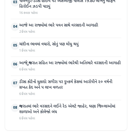
પાલનપુર-ડીસા હાઇવે પર એસઓજી પોલીસે 19.80 લાખનું મોર્ફિન
03
હિરોઈન ઝડપી પાડ્યું
16 કલાક પહેલા
આજે આ રાજ્યોમાં ભારે પવન સાથે વરસાદની આગાહી
04
2 દિવસ પહેલા
ચાંદીના ભાવમાં વધારો, સોનું પણ મોંઘુ થયું
05
1 દિવસ પહેલા
આજે ગુજરાત સહિત આ રાજ્યોમાં ભારેથી અતિભારે વરસાદની આગાહી
06
6 દિવસ પહેલા
ડીસા કોર્ટનો ચુકાદો: સગીરા પર દુષ્કર્મ કેસમાં આરોપીને ૨૦ વર્ષની
07
સખત કેદ અને ૫ લાખ વળતર
6 દિવસ પહેલા
ગુજરાતમાં ભારે વરસાદને લઈને રેડ એલર્ટ જાહેર, ઘણા જિલ્લાઓમાં
08
શાળાઓ અને કોલેજો બંધ
6 દિવસ પહેલા