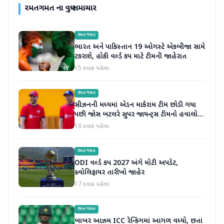
રમતગમત
ના વધુ સમાચાર
રમતગમત
ભારત અને પાકિસ્તાન 19 ઓગસ્ટે એકબીજા સામે
ટકરાશે, હોકી વર્લ્ડ કપ માટે ટીમની જાહેરાત
15 કલાક પહેલા
રમતગમત
સીઝનની મધ્યમાં એડન માર્કરામ ટીમ છોડી ગયા
પછી જોસ બટલરે સુપર જાયન્ટ્સ ટીમનો હવાલો
સંભાળ્યો
16 કલાક પહેલા
રમતગમત
ODI વર્લ્ડ કપ 2027 અંગે મોટી અપડેટ,
ક્વોલિફાયર તારીખો જાહેર
17 કલાક પહેલા
રમતગમત
બાબર આઝમ ICC રેન્કિંગમાં આગળ વધ્યો, છતાં