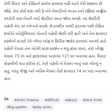
તેથી વિરાટ અને રોહિતને સામેલ કરવામાં નહીં આવે તેવી શક્યતા છે.
જોકે, તેમાં કોઈ શંકા નથી કે બંને ખેલાડીઓ ભારત અને દક્ષિણ આફ્રિકા
વચ્ચેની ત્રણ મેચની વનડે શ્રેણીમાં રમતા જોવા મળશે. આ શ્રેણીની
પહેલી મેચ ૩૦ નવેમ્બરે રમાશે. કેપ્ટનશીપ પરથી હટાવ્યા પછી રોહિત
શર્માએ ઓસ્ટ્રેલિયામાં પોતાની પહેલી શ્રેણી રમી હતી અને તેના શાનદાર
પ્રદર્શનને કારણે તેને પ્લેયર ઓફ ધ સિરીઝ જાહેર કરવામાં આવ્યો હતો.
પહેલી મેચમાં તેના બેટથી સારું પ્રદર્શન ન થયું હોવા છતાં, તેણે બીજી
મેચમાં 73 રન અને ફાઇનલમાં અણનમ 121 રન બનાવ્યા હતા. વિરાટ
કોહલીની વાત કરીએ તો, તેણે પહેલી બે મેચમાં ખાતું પણ ખોલ્યું ન
હતું, પરંતુ ત્રીજી અને અંતિમ મેચમાં તેણે શાનદાર 74 રન પણ બનાવ્યા
હતા.
ટેગ્સ:
#
Rohit Sharma
#
difficult
#
about
#
Virat Kohli
#
big update
#
play series