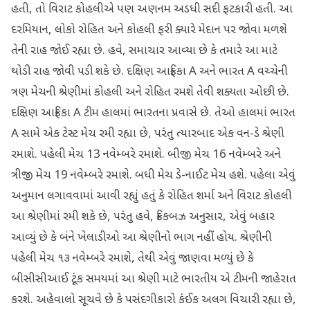
હતી, તો વિરાટ કોહલીએ પણ અણનમ અડધી સદી ફટકારી હતી. આ
દરમિયાન, લોકો રોહિત અને કોહલી ફરી ક્યારે મેદાન પર જોવા મળશે
તેની રાહ જોઈ રહ્યા છે. હવે, સમાચાર આવ્યા છે કે તમારે આ માટે
થોડી રાહ જોવી પડી શકે છે. દક્ષિણ આફ્રિકા A અને ભારત A વચ્ચેની
ત્રણ મેચની શ્રેણીમાં કોહલી અને રોહિત રમશે તેવી શક્યતા ઓછી છે.
દક્ષિણ આફ્રિકા A ટીમ હાલમાં ભારતના પ્રવાસે છે. તેઓ હાલમાં ભારત
A સામે એક ટેસ્ટ મેચ રમી રહ્યા છે, પરંતુ ત્યારબાદ એક વન-ડે શ્રેણી
રમાશે. પહેલી મેચ 13 નવેમ્બરે રમાશે. બીજી મેચ 16 નવેમ્બરે અને
ત્રીજી મેચ 19 નવેમ્બરે રમાશે. બધી મેચ ડે-નાઈટ મેચ હશે. પહેલા એવું
અનુમાન લગાવવામાં આવી રહ્યું હતું કે રોહિત શર્મા અને વિરાટ કોહલી
આ શ્રેણીમાં રમી શકે છે, પરંતુ હવે, ક્રિકબઝ અનુસાર, એવું બહાર
આવ્યું છે કે બંને ખેલાડીઓ આ શ્રેણીનો ભાગ નહીં હોય. શ્રેણીની
પહેલી મેચ ૧૩ નવેમ્બરે રમાશે, તેથી એવું જાણવા મળ્યું છે કે
બીસીસીઆઈ ટૂંક સમયમાં આ શ્રેણી માટે ભારતીય એ ટીમની જાહેરાત
કરશે. અહેવાલો સૂચવે છે કે પસંદગીકારો કંઈક અલગ વિચારી રહ્યા છે,