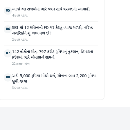
આજે આ રાજ્યોમાં ભારે પવન સાથે વરસાદની આગાહી
05
4 દિવસ પહેલા
SBI માં 12 મહિનાની FD પર કેટલું વ્યાજ મળશે, વરિષ્ઠ
06
નાગરિકોને શું લાભ મળે છે?
2 દિવસ પહેલા
142 લોકોના મોત, 797 કરોડ રૂપિયાનું નુકસાન, હિમાચલ
07
પ્રદેશમાં ભારે ચોમાસાનો સામનો
22 કલાક પહેલા
ચાંદી 5,000 રૂપિયા મોંઘી થઈ, સોનાના ભાવ 2,200 રૂપિયા
08
સુધી વધ્યા
3 દિવસ પહેલા