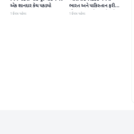
એક શાનદાર કેચ પકડ્યો
ભારત અને પાકિસ્તાન ફરી
એકવાર આમને-સામને થશે
1 દિવસ પહેલા
1 દિવસ પહેલા