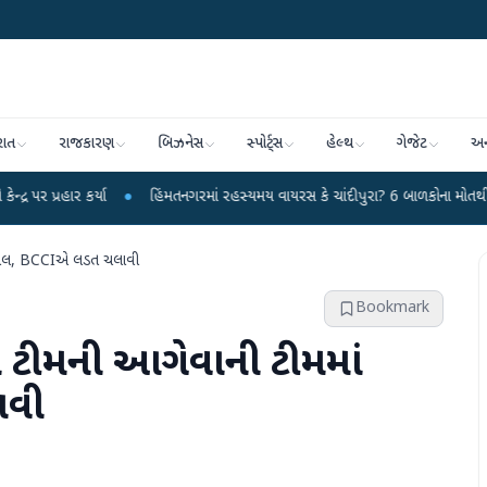
રાત
રાજકારણ
બિઝનેસ
સ્પોર્ટ્સ
હેલ્થ
ગેજેટ
અન
્યા
●
હિંમતનગરમાં રહસ્યમય વાયરસ કે ચાંદીપુરા? 6 બાળકોના મોતથી ફફડાટ
●
 સામેલ, BCCIએ લડત ચલાવી
Bookmark
ેલા ટીમની આગેવાની ટીમમાં
ાવી