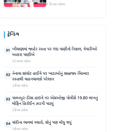
1 દિવસ પહેલા
ટ્રેન્ડિંગ
ખીમાણામાં જાહેર રસ્તા પર ગંદા પાણીનો નિકાલ, વેપારીઓ
01
આકરા પાણીએ
22 કલાક પહેલા
નેનાવા-સાંચોર હાઈવે પર ખાડાઓનું સામ્રાજ્ય બિસ્માર
02
રસ્તાથી વાહનચાલકો પરેશાન
2 દિવસ પહેલા
પાલનપુર-ડીસા હાઇવે પર એસઓજી પોલીસે 19.80 લાખનું
03
મોર્ફિન હિરોઈન ઝડપી પાડ્યું
2 દિવસ પહેલા
ચાંદીના ભાવમાં વધારો, સોનું પણ મોંઘુ થયું
04
3 દિવસ પહેલા