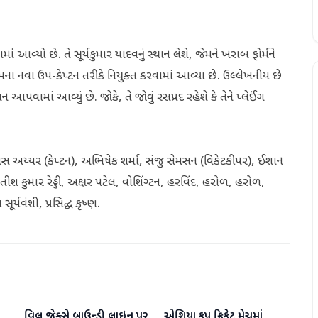
 આવ્યો છે. તે સૂર્યકુમાર યાદવનું સ્થાન લેશે, જેમને ખરાબ ફોર્મને
ના નવા ઉપ-કેપ્ટન તરીકે નિયુક્ત કરવામાં આવ્યા છે. ઉલ્લેખનીય છે
 આપવામાં આવ્યું છે. જોકે, તે જોવું રસપ્રદ રહેશે કે તેને પ્લેઈંગ
રેયસ અય્યર (કેપ્ટન), અભિષેક શર્મા, સંજુ સેમસન (વિકેટકીપર), ઈશાન
તીશ કુમાર રેડ્ડી, અક્ષર પટેલ, વોશિંગ્ટન, હરવિંદ, હરોળ, હરોળ,
ર્યવંશી, પ્રસિદ્ધ કૃષ્ણ.
વિલ જેક્સે બાઉન્ડ્રી લાઇન પર
એશિયા કપ ક્રિકેટ મેચમાં
રમતગમત
રમતગમત