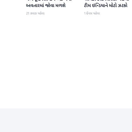
અવતારમાં જોવા મળશે
ટીમ ઇન્ડિયાને મોટો ઝટકો
21 કલાક પહેલા
1 દિવસ પહેલા