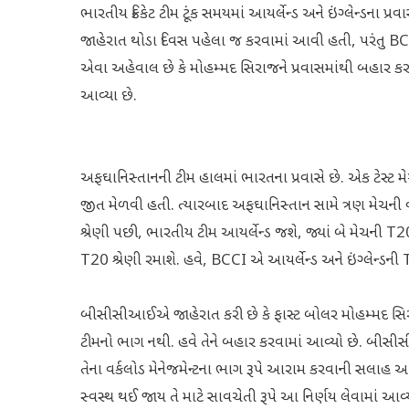
ભારતીય ક્રિકેટ ટીમ ટૂંક સમયમાં આયર્લેન્ડ અને ઇંગ્લેન્ડના પ
જાહેરાત થોડા દિવસ પહેલા જ કરવામાં આવી હતી, પરંતુ BCCI
એવા અહેવાલ છે કે મોહમ્મદ સિરાજને પ્રવાસમાંથી બહાર કરવામ
આવ્યા છે.
અફઘાનિસ્તાનની ટીમ હાલમાં ભારતના પ્રવાસે છે. એક ટેસ્ટ 
જીત મેળવી હતી. ત્યારબાદ અફઘાનિસ્તાન સામે ત્રણ મેચની વન
શ્રેણી પછી, ભારતીય ટીમ આયર્લેન્ડ જશે, જ્યાં બે મેચની T20
T20 શ્રેણી રમાશે. હવે, BCCI એ આયર્લેન્ડ અને ઇંગ્લેન્ડની T
બીસીસીઆઈએ જાહેરાત કરી છે કે ફાસ્ટ બોલર મોહમ્મદ સિરાજ 
ટીમનો ભાગ નથી. હવે તેને બહાર કરવામાં આવ્યો છે. બીસીસી
તેના વર્કલોડ મેનેજમેન્ટના ભાગ રૂપે આરામ કરવાની સલાહ આપ
સ્વસ્થ થઈ જાય તે માટે સાવચેતી રૂપે આ નિર્ણય લેવામાં આવ્