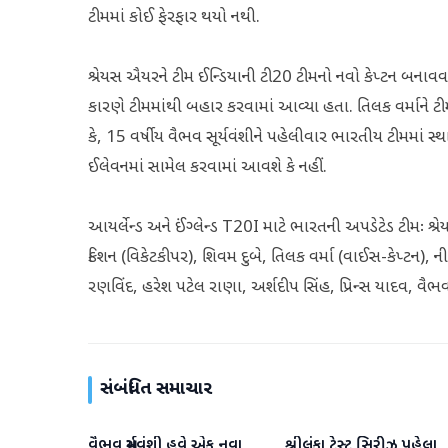
ટીમમાં કોઈ ફેરફાર થયો નથી.
શ્રેયસ ઐયરને ટીમ ઈન્ડિયાની ટી20 ટીમનો નવો કેપ્ટન બનાવવામાં
કારણે ટીમમાંથી બહાર કરવામાં આવ્યા હતા. તિલક વર્માને ટીમ
કે, 15 વર્ષીય વૈભવ સૂર્યવંશીને પહેલીવાર ભારતીય ટીમમાં સ્થાન
ઈલેવનમાં સામેલ કરવામાં આવશે કે નહીં.
આયર્લેન્ડ અને ઈંગ્લેન્ડ T20I માટે ભારતની અપડેટેડ ટીમઃ શ્
કિશન (વિકેટકીપર), શિવમ દુબે, તિલક વર્મા (વાઈસ-કેપ્ટન), ની
રણવિંદ, હરેશ પટેલ રાણા, અર્શદીપ સિંહ, પ્રિન્સ યાદવ, વૈભવ સૂ
સંબંધિત સમાચાર
વૈભવ સૂર્યવંશી હવે એક નવા
શ્રીલંકા ટેસ્ટ સિરીઝ પહેલા
રમતગમત
રમતગમત