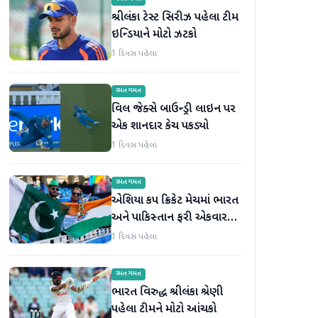
શ્રીલંકા ટેસ્ટ સિરીઝ પહેલા ટીમ
ઇન્ડિયાને મોટો ઝટકો
1 દિવસ પહેલા
રમતગમત
વિલ જેક્સે બાઉન્ડ્રી લાઇન પર
એક શાનદાર કેચ પકડ્યો
1 દિવસ પહેલા
રમતગમત
એશિયા કપ ક્રિકેટ મેચમાં ભારત
અને પાકિસ્તાન ફરી એકવાર
આમને-સામને થશે
1 દિવસ પહેલા
રમતગમત
ભારત વિરુદ્ધ શ્રીલંકા શ્રેણી
પહેલા ટીમને મોટો આંચકો