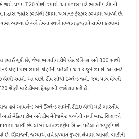
્રવાસે જશે. પ્રથમ T20 શ્રેણી રમાશે. આ પ્રવાસ માટે ભારતીય ટીમની
 દ્વારા જાહેર કરાયેલી ટીમમાં અચાનક ફેરફાર કરવામાં આવ્યો છે.
ાં આવ્યા છે અને તેમના સ્થાને પ્રખ્યાત કૃષ્ણાને સામેલ કરવામાં
મેચ રમાઈ ચૂકી છે, જેમાં ભારતીય ટીમે એક ઇનિંગ્સ અને 300 રનથી
ડે શ્રેણી પણ રમાશે. શ્રેણીની પહેલી મેચ 13 જૂને રમાશે. આ વનડે
 શ્રેણી રમાશે. આ પછી, ટીમ સીધી ઇંગ્લેન્ડ જશે, જ્યાં પાંચ મેચની
20 શ્રેણી માટે ટીમમાં ફેરફારની જાહેરાત કરી છે.
હવે આયર્લેન્ડ અને ઈંગ્લેન્ડ સામેની ટી20 શ્રેણી માટે ભારતીય
આઈ મેડિકલ ટીમ અને ટીમ મેનેજમેન્ટ વચ્ચેની ચર્ચા બાદ, સિરાજને
વામાં આવી છે. લાંબા આંતરરાષ્ટ્રીય સિઝન પહેલા તે સંપૂર્ણપણે
યો છે. સિરાજની જગ્યાએ હવે પ્રખ્યાત કૃષ્ણા લેવામાં આવશે. બાકીની