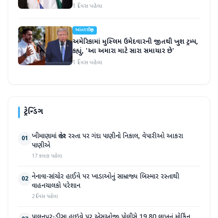
1 દિવસ પહેલા
આંતરરાષ્ટ્રીય
અમેરિકામાં મુસ્લિમ ઉમેદવારની જીતથી ખુશ ટ્રમ્પ,
કહ્યું, 'આ અમારા માટે સારા સમાચાર છે'
1 દિવસ પહેલા
ટ્રેન્ડિંગ
ખીમાણામાં જાહેર રસ્તા પર ગંદા પાણીનો નિકાલ, વેપારીઓ આકરા
01
પાણીએ
17 કલાક પહેલા
નેનાવા-સાંચોર હાઈવે પર ખાડાઓનું સામ્રાજ્ય બિસ્માર રસ્તાથી
02
વાહનચાલકો પરેશાન
2 દિવસ પહેલા
પાલનપુર-ડીસા હાઇવે પર એસઓજી પોલીસે 19.80 લાખનું મોર્ફિન