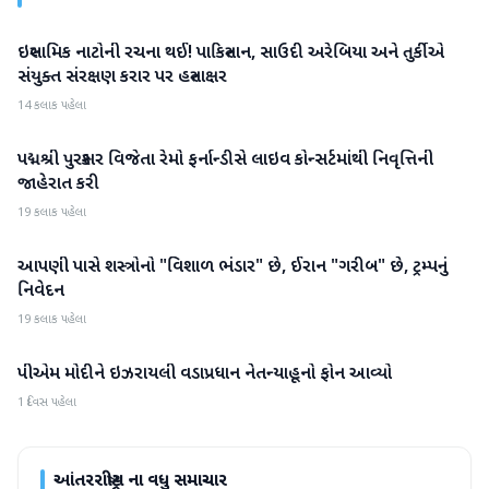
ઇસ્લામિક નાટોની રચના થઈ! પાકિસ્તાન, સાઉદી અરેબિયા અને તુર્કીએ
આંતરરાષ્ટ્રીય
સંયુક્ત સંરક્ષણ કરાર પર હસ્તાક્ષર
14 કલાક પહેલા
પદ્મશ્રી પુરસ્કાર વિજેતા રેમો ફર્નાન્ડીસે લાઇવ કોન્સર્ટમાંથી નિવૃત્તિની
આંતરરાષ્ટ્રીય
જાહેરાત કરી
19 કલાક પહેલા
આપણી પાસે શસ્ત્રોનો "વિશાળ ભંડાર" છે, ઈરાન "ગરીબ" છે, ટ્રમ્પનું
આંતરરાષ્ટ્રીય
નિવેદન
19 કલાક પહેલા
પીએમ મોદીને ઇઝરાયલી વડાપ્રધાન નેતન્યાહૂનો ફોન આવ્યો
આંતરરાષ્ટ્રીય
1 દિવસ પહેલા
આંતરરાષ્ટ્રીય
ના વધુ સમાચાર