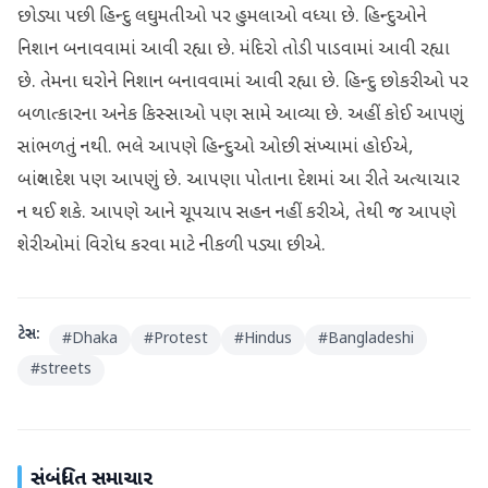
છોડ્યા પછી હિન્દુ લઘુમતીઓ પર હુમલાઓ વધ્યા છે. હિન્દુઓને
નિશાન બનાવવામાં આવી રહ્યા છે. મંદિરો તોડી પાડવામાં આવી રહ્યા
છે. તેમના ઘરોને નિશાન બનાવવામાં આવી રહ્યા છે. હિન્દુ છોકરીઓ પર
બળાત્કારના અનેક કિસ્સાઓ પણ સામે આવ્યા છે. અહીં કોઈ આપણું
સાંભળતું નથી. ભલે આપણે હિન્દુઓ ઓછી સંખ્યામાં હોઈએ,
બાંગ્લાદેશ પણ આપણું છે. આપણા પોતાના દેશમાં આ રીતે અત્યાચાર
ન થઈ શકે. આપણે આને ચૂપચાપ સહન નહીં કરીએ, તેથી જ આપણે
શેરીઓમાં વિરોધ કરવા માટે નીકળી પડ્યા છીએ.
ટેગ્સ:
#
Dhaka
#
Protest
#
Hindus
#
Bangladeshi
#
streets
સંબંધિત સમાચાર