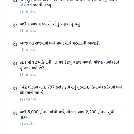
03
હિરોઈન ઝડપી પાડ્યું
2 દિવસ પહેલા
ચાંદીના ભાવમાં વધારો, સોનું પણ મોંઘુ થયું
04
3 દિવસ પહેલા
આજે આ રાજ્યોમાં ભારે પવન સાથે વરસાદની આગાહી
05
4 દિવસ પહેલા
SBI માં 12 મહિનાની FD પર કેટલું વ્યાજ મળશે, વરિષ્ઠ નાગરિકોને
06
શું લાભ મળે છે?
1 દિવસ પહેલા
142 લોકોના મોત, 797 કરોડ રૂપિયાનું નુકસાન, હિમાચલ પ્રદેશમાં ભારે
07
ચોમાસાનો સામનો
18 કલાક પહેલા
ચાંદી 5,000 રૂપિયા મોંઘી થઈ, સોનાના ભાવ 2,200 રૂપિયા સુધી
08
વધ્યા
2 દિવસ પહેલા