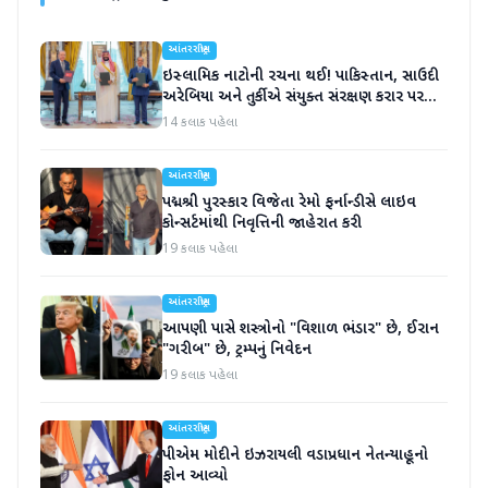
આંતરરાષ્ટ્રીય
ઇસ્લામિક નાટોની રચના થઈ! પાકિસ્તાન, સાઉદી
અરેબિયા અને તુર્કીએ સંયુક્ત સંરક્ષણ કરાર પર
હસ્તાક્ષર
14 કલાક પહેલા
આંતરરાષ્ટ્રીય
પદ્મશ્રી પુરસ્કાર વિજેતા રેમો ફર્નાન્ડીસે લાઇવ
કોન્સર્ટમાંથી નિવૃત્તિની જાહેરાત કરી
19 કલાક પહેલા
આંતરરાષ્ટ્રીય
આપણી પાસે શસ્ત્રોનો "વિશાળ ભંડાર" છે, ઈરાન
"ગરીબ" છે, ટ્રમ્પનું નિવેદન
19 કલાક પહેલા
આંતરરાષ્ટ્રીય
પીએમ મોદીને ઇઝરાયલી વડાપ્રધાન નેતન્યાહૂનો
ફોન આવ્યો