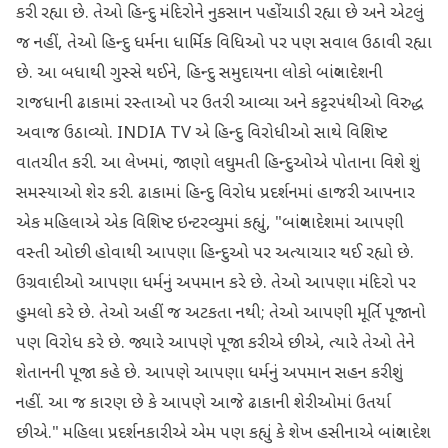
કરી રહ્યા છે. તેઓ હિન્દુ મંદિરોને નુકસાન પહોંચાડી રહ્યા છે અને એટલું
જ નહીં, તેઓ હિન્દુ ધર્મના ધાર્મિક વિધિઓ પર પણ સવાલ ઉઠાવી રહ્યા
છે. આ બધાથી ગુસ્સે થઈને, હિન્દુ સમુદાયના લોકો બાંગ્લાદેશની
રાજધાની ઢાકામાં રસ્તાઓ પર ઉતરી આવ્યા અને કટ્ટરપંથીઓ વિરુદ્ધ
અવાજ ઉઠાવ્યો. INDIA TV એ હિન્દુ વિરોધીઓ સાથે વિશિષ્ટ
વાતચીત કરી. આ લેખમાં, જાણો લઘુમતી હિન્દુઓએ પોતાના વિશે શું
સમસ્યાઓ શેર કરી. ઢાકામાં હિન્દુ વિરોધ પ્રદર્શનમાં હાજરી આપનાર
એક મહિલાએ એક વિશિષ્ટ ઇન્ટરવ્યુમાં કહ્યું, "બાંગ્લાદેશમાં આપણી
વસ્તી ઓછી હોવાથી આપણા હિન્દુઓ પર અત્યાચાર થઈ રહ્યો છે.
ઉગ્રવાદીઓ આપણા ધર્મનું અપમાન કરે છે. તેઓ આપણા મંદિરો પર
હુમલો કરે છે. તેઓ અહીં જ અટકતા નથી; તેઓ આપણી મૂર્તિ પૂજાનો
પણ વિરોધ કરે છે. જ્યારે આપણે પૂજા કરીએ છીએ, ત્યારે તેઓ તેને
શેતાનની પૂજા કહે છે. આપણે આપણા ધર્મનું અપમાન સહન કરીશું
નહીં. આ જ કારણ છે કે આપણે આજે ઢાકાની શેરીઓમાં ઉતર્યા
છીએ." મહિલા પ્રદર્શનકારીએ એમ પણ કહ્યું કે શેખ હસીનાએ બાંગ્લાદેશ