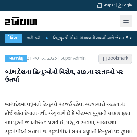
E-Paper
|
Login
ી ચેતવણી જારી કરી
બ્રેકિંગ
●
સિદ્ધપુરથી બોમ્બ બનાવવાની સામગ્રી સાથે જૈશના 5 શંકાસ્પદ આ
21 નવેમ્બર, 2025
|
Super Admin
Bookmark
આંતરરાષ્ટ્રીય
બાંગ્લાદેશના હિન્દુઓનો વિરોધ, ઢાકાના રસ્તાઓ પર
ઉતર્યા
બાંગ્લાદેશમાં લઘુમતી હિન્દુઓ પર થઈ રહેલા અત્યાચારો અટકવાના
કોઈ સંકેત દેખાતા નથી. એવું લાગે છે કે મોહમ્મદ યુનુસની સરકાર ફક્ત
નામ પૂરતી જ અસ્તિત્વ ધરાવે છે, પરંતુ વાસ્તવમાં, બાંગ્લાદેશમાં
કટ્ટરપંથીઓ સત્તામાં છે. કટ્ટરપંથીઓ સતત લઘુમતી હિન્દુઓ પર હુમલો