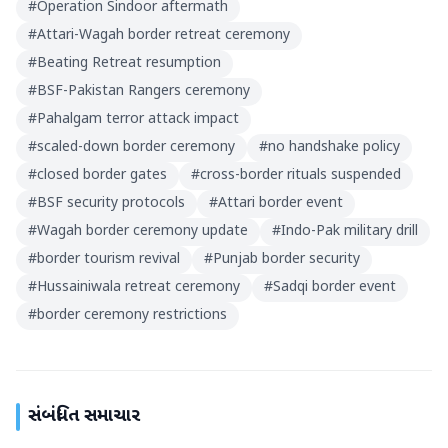
#
Operation Sindoor aftermath
#
Attari-Wagah border retreat ceremony
#
Beating Retreat resumption
#
BSF-Pakistan Rangers ceremony
#
Pahalgam terror attack impact
#
scaled-down border ceremony
#
no handshake policy
#
closed border gates
#
cross-border rituals suspended
#
BSF security protocols
#
Attari border event
#
Wagah border ceremony update
#
Indo-Pak military drill
#
border tourism revival
#
Punjab border security
#
Hussainiwala retreat ceremony
#
Sadqi border event
#
border ceremony restrictions
સંબંધિત સમાચાર