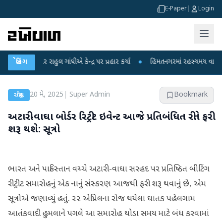
E-Paper
|
Login
પર રાહુલ ગાંધીએ કેન્દ્ર પર પ્રહાર કર્યા
બ્રેકિંગ
●
હિંમતનગરમાં રહસ્યમય વાયરસ કે ચાંદીપ
20 મે, 2025
|
Super Admin
Bookmark
રાષ્ટ્રીય
અટારી-વાઘા બોર્ડર રિટ્રીટ ઇવેન્ટ આજે પ્રતિબંધિત રીતે ફરી
શરૂ થશે: સૂત્રો
ભારત અને પાકિસ્તાન વચ્ચે અટારી-વાઘા સરહદ પર પ્રતિષ્ઠિત બીટિંગ
રીટ્રીટ સમારોહનું એક નાનું સંસ્કરણ આજથી ફરી શરૂ થવાનું છે, એમ
સૂત્રોએ જણાવ્યું હતું. ૨૨ એપ્રિલના રોજ થયેલા ઘાતક પહેલગામ
આતંકવાદી હુમલાને પગલે આ સમારોહ થોડા સમય માટે બંધ કરવામાં