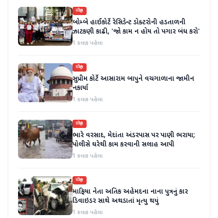
રાષ્ટ્રીય
બોમ્બે હાઈકોર્ટે રેસિડેન્ટ ડોક્ટરોની હડતાળની
ઝાટકણી કાઢી, 'જો કામ ન હોય તો પગાર બંધ કરો'
1 કલાક પહેલા
રાષ્ટ્રીય
સુપ્રીમ કોર્ટે આસારામ બાપુને વચગાળાના જામીન
નકાર્યા
1 કલાક પહેલા
રાષ્ટ્રીય
ભારે વરસાદ, મેદાંતા અંડરપાસ પર પાણી ભરાયા;
પોલીસે ઘરેથી કામ કરવાની સલાહ આપી
1 કલાક પહેલા
રાષ્ટ્રીય
માફિયા નેતા અતિક અહેમદના નાના પુત્રનું કાર
ડિવાઇડર સાથે અથડાતાં મૃત્યુ થયું
1 કલાક પહેલા