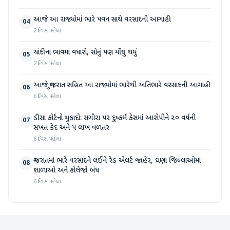
આજે આ રાજ્યોમાં ભારે પવન સાથે વરસાદની આગાહી
04
2 દિવસ પહેલા
ચાંદીના ભાવમાં વધારો, સોનું પણ મોંઘુ થયું
05
2 દિવસ પહેલા
આજે ગુજરાત સહિત આ રાજ્યોમાં ભારેથી અતિભારે વરસાદની આગાહી
06
6 દિવસ પહેલા
ડીસા કોર્ટનો ચુકાદો: સગીરા પર દુષ્કર્મ કેસમાં આરોપીને ૨૦ વર્ષની
07
સખત કેદ અને ૫ લાખ વળતર
6 દિવસ પહેલા
ગુજરાતમાં ભારે વરસાદને લઈને રેડ એલર્ટ જાહેર, ઘણા જિલ્લાઓમાં
08
શાળાઓ અને કોલેજો બંધ
6 દિવસ પહેલા