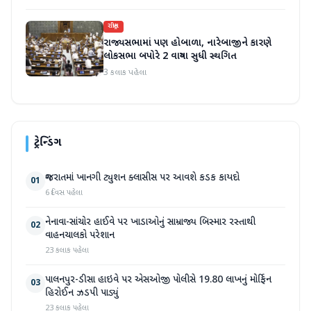
રાષ્ટ્રીય
રાજ્યસભામાં પણ હોબાળા, નારેબાજીને કારણે
લોકસભા બપોરે 2 વાગ્યા સુધી સ્થગિત
3 કલાક પહેલા
ટ્રેન્ડિંગ
ગુજરાતમાં ખાનગી ટ્યુશન ક્લાસીસ પર આવશે કડક કાયદો
01
6 દિવસ પહેલા
નેનાવા-સાંચોર હાઈવે પર ખાડાઓનું સામ્રાજ્ય બિસ્માર રસ્તાથી
02
વાહનચાલકો પરેશાન
23 કલાક પહેલા
પાલનપુર-ડીસા હાઇવે પર એસઓજી પોલીસે 19.80 લાખનું મોર્ફિન
03
હિરોઈન ઝડપી પાડ્યું
23 કલાક પહેલા