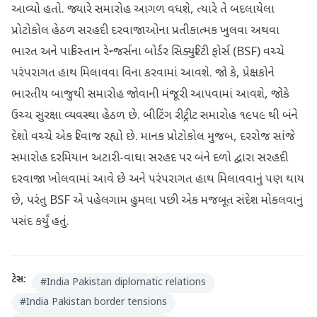
આવ્યો હતો. જ્યારે સમારોહ આગળ વધશે, ત્યારે તે બદલાયેલા
પ્રોટોકોલ હેઠળ સરહદી દરવાજાઓના પ્રતીકાત્મક ખુલવા અથવા
ભારત અને પાકિસ્તાન રેન્જર્સના બોર્ડર સિક્યુરિટી ફોર્સ (BSF) વચ્ચે
પરંપરાગત હાથ મિલાવવા વિના કરવામાં આવશે. જો કે, પ્રેક્ષકોને
ભારતીય બાજુથી સમારોહ જોવાની મંજૂરી આપવામાં આવશે, જોકે
ઉચ્ચ સુરક્ષા વ્યવસ્થા હેઠળ છે. બીટિંગ રીટ્રીટ સમારોહ ૧૯૫૯ થી બંને
દેશો વચ્ચે એક રિવાજ રહ્યો છે. માનક પ્રોટોકોલ મુજબ, દરરોજ સાંજે
સમારોહ દરમિયાન અટારી-વાઘા સરહદ પર બંને દળો દ્વારા સરહદી
દરવાજા ખોલવામાં આવે છે અને પરંપરાગત હાથ મિલાવવાનું પણ થાય
છે, પરંતુ BSF એ પહેલગામ હુમલા પછી એક મજબૂત સંદેશ મોકલવાનું
પસંદ કર્યું હતું.
ટેગ્સ:
#
India Pakistan diplomatic relations
#
India Pakistan border tensions