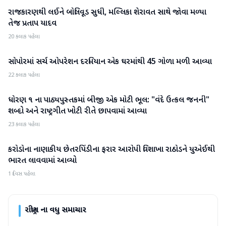
રાજકારણથી લઈને બોલિવૂડ સુધી, મલ્લિકા શેરાવત સાથે જોવા મળ્યા
રાષ્ટ્રીય
તેજ પ્રતાપ યાદવ
20 કલાક પહેલા
સોપોરમાં સર્ચ ઓપરેશન દરમિયાન એક ઘરમાંથી 45 ગોળા મળી આવ્યા
રાષ્ટ્રીય
22 કલાક પહેલા
ધોરણ ૧ ના પાઠ્યપુસ્તકમાં બીજી એક મોટી ભૂલ: "વંદે ઉત્કલ જનની"
રાષ્ટ્રીય
શબ્દો અને રાષ્ટ્રગીત ખોટી રીતે છાપવામાં આવ્યા
23 કલાક પહેલા
કરોડોના નાણાકીય છેતરપિંડીના ફરાર આરોપી વિશાખા રાઠોડને યુએઈથી
રાષ્ટ્રીય
ભારત લાવવામાં આવ્યો
1 દિવસ પહેલા
રાષ્ટ્રીય
ના વધુ સમાચાર