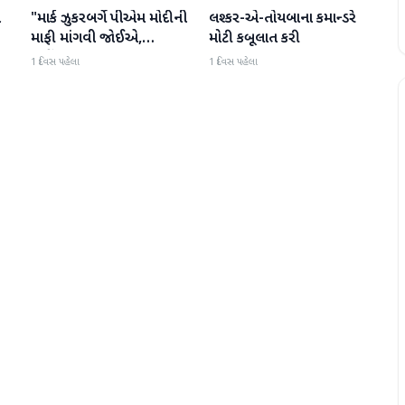
ો
"માર્ક ઝુકરબર્ગે પીએમ મોદીની
લશ્કર-એ-તોયબાના કમાન્ડરે
આંતરરાષ્ટ્રીય
આંતરરાષ્ટ્રીય
માફી માંગવી જોઈએ,
મોટી કબૂલાત કરી
નહીંતર..."
1 દિવસ પહેલા
1 દિવસ પહેલા