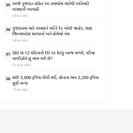
આજે ગુજરાત સહિત આ રાજ્યોમાં ભારેથી અતિભારે
05
વરસાદની આગાહી
6 દિવસ પહેલા
ગુજરાતમાં ભારે વરસાદને લઈને રેડ એલર્ટ જાહેર, ઘણા
06
જિલ્લાઓમાં શાળાઓ અને કોલેજો બંધ
6 દિવસ પહેલા
SBI માં 12 મહિનાની FD પર કેટલું વ્યાજ મળશે, વરિષ્ઠ
07
નાગરિકોને શું લાભ મળે છે?
16 કલાક પહેલા
ચાંદી 5,000 રૂપિયા મોંઘી થઈ, સોનાના ભાવ 2,200 રૂપિયા
08
સુધી વધ્યા
1 દિવસ પહેલા