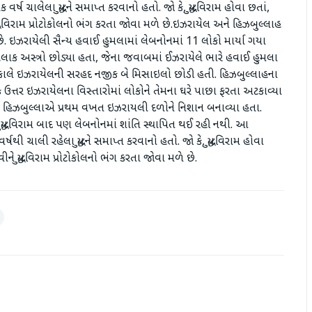
ર્ષ ચાલેલા યુદ્ધને સમાપ્ત કરવાનો હતો. જો કે, યુદ્ધવિરામ હોવા છતાં,
્ધવિરામ પ્રોટોકોલનો ભંગ કરતા જોવા મળે છે.ઇઝરાયેલ અને હિઝબુલ્લાહ
 છે. ઇઝરાયેલી સૈન્ય હવાઈ હુમલામાં લેબનોનમાં 11 લોકો માર્યા ગયા
ેટલાક અસ્ત્રો છોડ્યા હતા, જેના જવાબમાં ઈઝરાયેલે ભારે હવાઈ હુમલા
 ગઈકાલે ઇઝરાયેલની સરહદ નજીક બે મિસાઇલો છોડી હતી. હિઝબુલ્લાહના
્તર ઇઝરાયેલના વિસ્તારોમાં લોકોને તેમના ઘરે પાછા ફરતા અટકાવ્યા
ાદ હિઝબુલ્લાએ પ્રથમ વખત ઇઝરાયલી દળોને નિશાન બનાવ્યા હતા.
યુદ્ધવિરામ બાદ પણ લેબનોનમાં શાંતિ સ્થાપિત થઈ રહી નથી. આ
થી ચાલી રહેલા યુદ્ધને સમાપ્ત કરવાનો હતો. જો કે, યુદ્ધવિરામ હોવા
 યુદ્ધવિરામ પ્રોટોકોલનો ભંગ કરતા જોવા મળે છે.