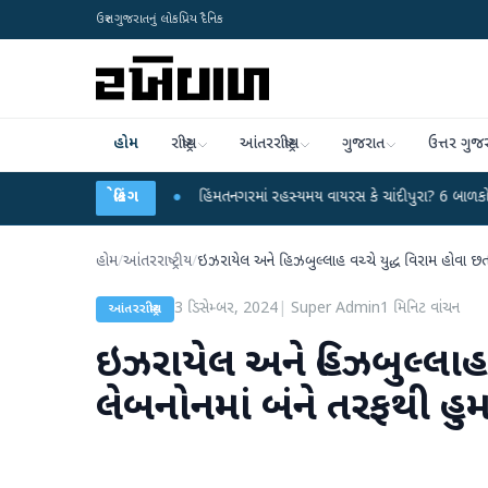
ઉત્તર ગુજરાતનું લોકપ્રિય દૈનિક
હોમ
રાષ્ટ્રીય
આંતરરાષ્ટ્રીય
ગુજરાત
ઉત્તર ગુજ
પર પ્રહાર કર્યા
●
બ્રેકિંગ
હિંમતનગરમાં રહસ્યમય વાયરસ કે ચાંદીપુરા? 6 બાળકોના મોતથી ફ
હોમ
/
આંતરરાષ્ટ્રીય
/
ઇઝરાયેલ અને હિઝબુલ્લાહ વચ્ચે યુદ્ધ વિરામ હોવા છતા
3 ડિસેમ્બર, 2024
|
Super Admin
1
મિનિટ વાંચન
આંતરરાષ્ટ્રીય
ઇઝરાયેલ અને હિઝબુલ્લાહ વ
લેબનોનમાં બંને તરફથી હુ