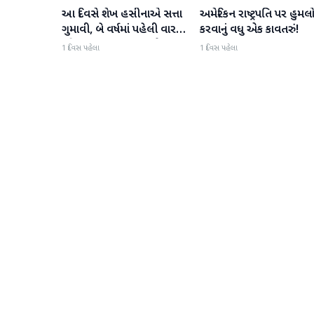
આ દિવસે શેખ હસીનાએ સત્તા
અમેરિકન રાષ્ટ્રપતિ પર હુમલ
આંતરરાષ્ટ્રીય
આંતરરાષ્ટ્રીય
ગુમાવી, બે વર્ષમાં પહેલી વાર
કરવાનું વધુ એક કાવતરું!
દુનિયા સમક્ષ હાજર થશે
1 દિવસ પહેલા
1 દિવસ પહેલા