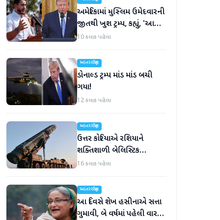
અમેરિકામાં મુસ્લિમ ઉમેદવારની
જીતથી ખુશ ટ્રમ્પ, કહ્યું, 'આ
અમારા માટે સારા સમાચાર છે'
10 કલાક પહેલા
આંતરરાષ્ટ્રીય
ડોનાલ્ડ ટ્રમ્પ માંડ માંડ બચી
ગયા!
12 કલાક પહેલા
આંતરરાષ્ટ્રીય
ઉત્તર કોરિયાએ રશિયાને
શક્તિશાળી બેલિસ્ટિક
મિસાઇલ આપી, યુક્રેન ગુસ્સે
16 કલાક પહેલા
ભરાયું
આંતરરાષ્ટ્રીય
આ દિવસે શેખ હસીનાએ સત્તા
ગુમાવી, બે વર્ષમાં પહેલી વાર