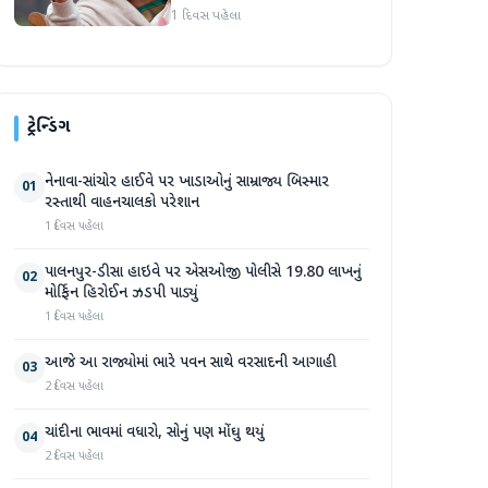
દુનિયા સમક્ષ હાજર થશે
1 દિવસ પહેલા
ટ્રેન્ડિંગ
નેનાવા-સાંચોર હાઈવે પર ખાડાઓનું સામ્રાજ્ય બિસ્માર
01
રસ્તાથી વાહનચાલકો પરેશાન
1 દિવસ પહેલા
પાલનપુર-ડીસા હાઇવે પર એસઓજી પોલીસે 19.80 લાખનું
02
મોર્ફિન હિરોઈન ઝડપી પાડ્યું
1 દિવસ પહેલા
આજે આ રાજ્યોમાં ભારે પવન સાથે વરસાદની આગાહી
03
2 દિવસ પહેલા
ચાંદીના ભાવમાં વધારો, સોનું પણ મોંઘુ થયું
04
2 દિવસ પહેલા