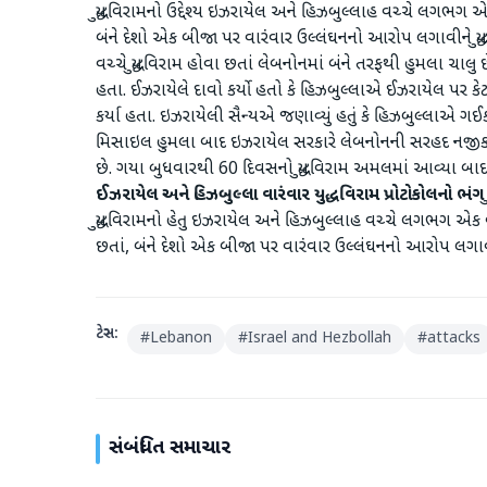
યુદ્ધવિરામનો ઉદ્દેશ્ય ઇઝરાયેલ અને હિઝબુલ્લાહ વચ્ચે લગભગ એક વ
બંને દેશો એક બીજા પર વારંવાર ઉલ્લંઘનનો આરોપ લગાવીને યુદ
વચ્ચે યુદ્ધવિરામ હોવા છતાં લેબનોનમાં બંને તરફથી હુમલા ચાલુ
હતા. ઈઝરાયેલે દાવો કર્યો હતો કે હિઝબુલ્લાએ ઈઝરાયેલ પર ક
કર્યા હતા. ઇઝરાયેલી સૈન્યએ જણાવ્યું હતું કે હિઝબુલ્લાએ
મિસાઇલ હુમલા બાદ ઇઝરાયેલ સરકારે લેબનોનની સરહદ નજીક ઉત
છે. ગયા બુધવારથી 60 દિવસનો યુદ્ધવિરામ અમલમાં આવ્યા બ
ઈઝરાયેલ
અને
હિઝબુલ્લા
વારંવાર
યુદ્ધવિરામ
પ્રોટોકોલનો
ભંગ
યુદ્ધવિરામનો હેતુ ઇઝરાયેલ અને હિઝબુલ્લાહ વચ્ચે લગભગ એક વર્ષ
છતાં, બંને દેશો એક બીજા પર વારંવાર ઉલ્લંઘનનો આરોપ લગાવીને
ટેગ્સ:
#
Lebanon
#
Israel and Hezbollah
#
attacks
સંબંધિત સમાચાર