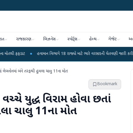
રાત
રાજકારણ
બિઝનેસ
સ્પોર્ટ્સ
હેલ્થ
ગેજેટ
અન
ફડાટ
●
હવામાન વિભાગે 18 રાજ્યો માટે ભારે વરસાદની ચેતવણી જારી કરી
●
સિદ્
ં લેબનોનમાં બંને તરફથી હુમલા ચાલુ 11ના મોત
Bookmark
ચ્ચે યુદ્ધ વિરામ હોવા છતાં
મલા ચાલુ 11ના મોત