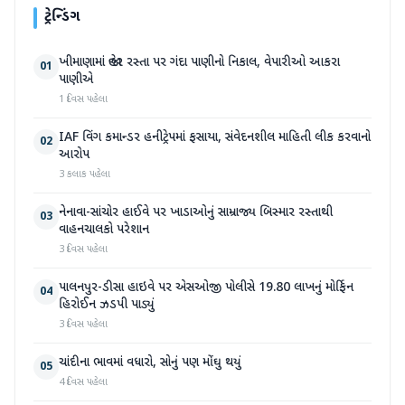
ટ્રેન્ડિંગ
ખીમાણામાં જાહેર રસ્તા પર ગંદા પાણીનો નિકાલ, વેપારીઓ આકરા
01
પાણીએ
1 દિવસ પહેલા
IAF વિંગ કમાન્ડર હનીટ્રેપમાં ફસાયા, સંવેદનશીલ માહિતી લીક કરવાનો
02
આરોપ
3 કલાક પહેલા
નેનાવા-સાંચોર હાઈવે પર ખાડાઓનું સામ્રાજ્ય બિસ્માર રસ્તાથી
03
વાહનચાલકો પરેશાન
3 દિવસ પહેલા
પાલનપુર-ડીસા હાઇવે પર એસઓજી પોલીસે 19.80 લાખનું મોર્ફિન
04
હિરોઈન ઝડપી પાડ્યું
3 દિવસ પહેલા
ચાંદીના ભાવમાં વધારો, સોનું પણ મોંઘુ થયું
05
4 દિવસ પહેલા