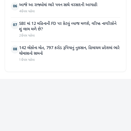
આજે આ રાજ્યોમાં ભારે પવન સાથે વરસાદની આગાહી
06
4 દિવસ પહેલા
SBI માં 12 મહિનાની FD પર કેટલું વ્યાજ મળશે, વરિષ્ઠ નાગરિકોને
07
શું લાભ મળે છે?
2 દિવસ પહેલા
142 લોકોના મોત, 797 કરોડ રૂપિયાનું નુકસાન, હિમાચલ પ્રદેશમાં ભારે
08
ચોમાસાનો સામનો
1 દિવસ પહેલા