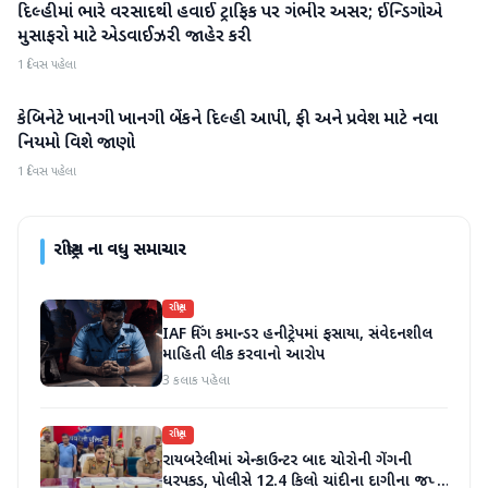
દિલ્હીમાં ભારે વરસાદથી હવાઈ ટ્રાફિક પર ગંભીર અસર; ઈન્ડિગોએ
રાષ્ટ્રીય
મુસાફરો માટે એડવાઈઝરી જાહેર કરી
1 દિવસ પહેલા
કેબિનેટે ખાનગી ખાનગી બેંકને દિલ્હી આપી, ફી અને પ્રવેશ માટે નવા
રાષ્ટ્રીય
નિયમો વિશે જાણો
1 દિવસ પહેલા
રાષ્ટ્રીય
ના વધુ સમાચાર
રાષ્ટ્રીય
IAF વિંગ કમાન્ડર હનીટ્રેપમાં ફસાયા, સંવેદનશીલ
માહિતી લીક કરવાનો આરોપ
3 કલાક પહેલા
રાષ્ટ્રીય
રાયબરેલીમાં એન્કાઉન્ટર બાદ ચોરોની ગેંગની
ધરપકડ, પોલીસે 12.4 કિલો ચાંદીના દાગીના જપ્ત