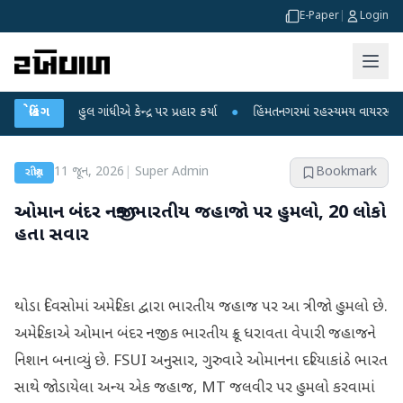
E-Paper
|
Login
રાહુલ ગાંધીએ કેન્દ્ર પર પ્રહાર કર્યા
બ્રેકિંગ
●
હિંમતનગરમાં રહસ્યમય વાયરસ કે ચાંદીપુર
11 જૂન, 2026
|
Super Admin
Bookmark
રાષ્ટ્રીય
ઓમાન બંદર નજીક ભારતીય જહાજો પર હુમલો, 20 લોકો
હતા સવાર
થોડા દિવસોમાં અમેરિકા દ્વારા ભારતીય જહાજ પર આ ત્રીજો હુમલો છે.
અમેરિકાએ ઓમાન બંદર નજીક ભારતીય ક્રૂ ધરાવતા વેપારી જહાજને
નિશાન બનાવ્યું છે. FSUI અનુસાર, ગુરુવારે ઓમાનના દરિયાકાંઠે ભારત
સાથે જોડાયેલા અન્ય એક જહાજ, MT જલવીર પર હુમલો કરવામાં