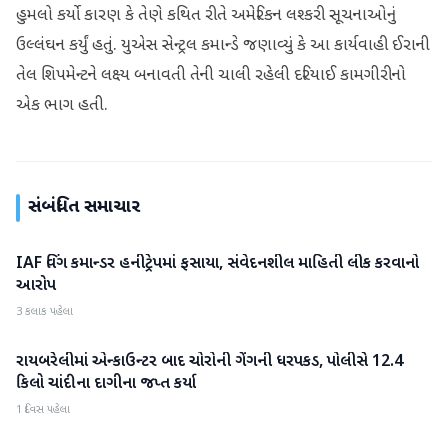
હુમલો કર્યો કારણ કે તેણે કથિત રીતે અમેરિકન લશ્કરી સૂચનાઓનું
ઉલ્લંઘન કર્યું હતું. યુએસ સેન્ટ્રલ કમાન્ડે જણાવ્યું કે આ કાર્યવાહી ઈરાની
તેલ શિપમેન્ટને લક્ષ્ય બનાવતી તેની ચાલી રહેલી દરિયાઈ કામગીરીનો
એક ભાગ હતી.
સંબંધિત સમાચાર
IAF વિંગ કમાન્ડર હનીટ્રેપમાં ફસાયા, સંવેદનશીલ માહિતી લીક કરવાનો
રાષ્ટ્રીય
આરોપ
3 કલાક પહેલા
રાયબરેલીમાં એન્કાઉન્ટર બાદ ચોરોની ગેંગની ધરપકડ, પોલીસે 12.4
રાષ્ટ્રીય
કિલો ચાંદીના દાગીના જપ્ત કર્યા
1 દિવસ પહેલા