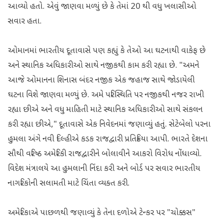
આવ્યો હતો. એવું જાણવા મળ્યું છે કે તેમાં 20 થી વધુ ખલાસીઓ
સવાર હતા.
ઓમાનમાં ભારતીય દૂતાવાસે પણ કહ્યું કે તેઓ આ ઘટનાથી વાકેફ છે
અને સ્થાનિક અધિકારીઓ સાથે નજીકથી કામ કરી રહ્યા છે. "અમને
આજે ઓમાનના શિનાસ બંદર નજીક એક જહાજ સાથે જોડાયેલી
ઘટના વિશે જાણવા મળ્યું છે. અમે પરિસ્થિતિ પર નજીકથી નજર રાખી
રહ્યા છીએ અને વધુ માહિતી માટે સ્થાનિક અધિકારીઓ સાથે સંકલન
કરી રહ્યા છીએ," દૂતાવાસે એક નિવેદનમાં જણાવ્યું હતું. સેટેબેલો પરના
હુમલા અંગે નવી દિલ્હીએ કડક રાજદ્વારી પ્રતિક્રિયા આપી. ભારતે દેશના
સૌથી વરિષ્ઠ અમેરિકી રાજદ્વારીને બોલાવીને આકરો વિરોધ નોંધાવ્યો.
વિદેશ મંત્રાલયે આ હુમલાની નિંદા કરી અને બોર્ડ પર સવાર ભારતીય
નાગરિકોની સલામતી માટે ચિંતા વ્યક્ત કરી.
અમેરિકાએ પાછળથી જણાવ્યું કે તેના દળોએ ટેન્કર પર "ચોક્કસ"