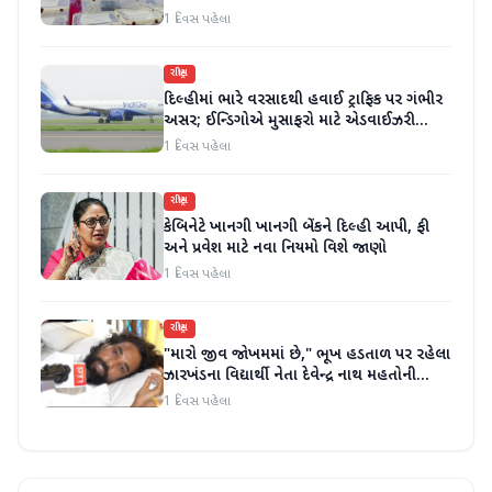
કર્યા
1 દિવસ પહેલા
રાષ્ટ્રીય
દિલ્હીમાં ભારે વરસાદથી હવાઈ ટ્રાફિક પર ગંભીર
અસર; ઈન્ડિગોએ મુસાફરો માટે એડવાઈઝરી
જાહેર કરી
1 દિવસ પહેલા
રાષ્ટ્રીય
કેબિનેટે ખાનગી ખાનગી બેંકને દિલ્હી આપી, ફી
અને પ્રવેશ માટે નવા નિયમો વિશે જાણો
1 દિવસ પહેલા
રાષ્ટ્રીય
"મારો જીવ જોખમમાં છે," ભૂખ હડતાળ પર રહેલા
ઝારખંડના વિદ્યાર્થી નેતા દેવેન્દ્ર નાથ મહતોની
તબિયત ખરાબ
1 દિવસ પહેલા