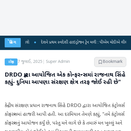
શમાં જશે
બ્રેકિંગ
●
દેશને પ્રથમ સ્વદેશી હાઇડ્રોજન ટ્રેન મળી : પીએમ મોદીએ લીલી ઝંડી બતાવી
7 જુલાઈ, 2025
|
Super Admin
Bookmark
રાષ્ટ્રીય
DRDO દ્વારા આયોજિત એક કોન્ફરન્સમાં રાજનાથ સિંહે
કહ્યું- દુનિયા આપણા સંરક્ષણ ક્ષેત્ર તરફ જોઈ રહી છે"
કેન્દ્રીય સંરક્ષણ પ્રધાન રાજનાથ સિંહે DRDO દ્વારા આયોજિત કંટ્રોલર્સ
કોન્ફરન્સમાં હાજરી આપી હતી. આ દરમિયાન તેમણે કહ્યું, "તમે કંટ્રોલર્સ
કોન્ફરન્સનું આયોજન કર્યું છે, પરંતુ મને લાગે છે કે તમારું મન ખુલ્લું અને