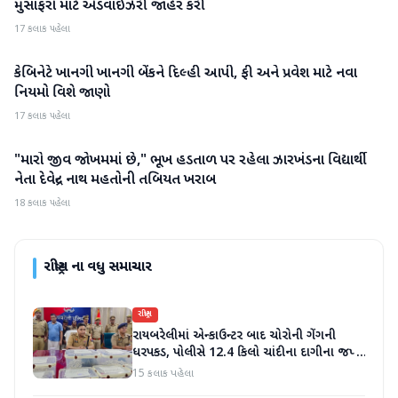
મુસાફરો માટે એડવાઈઝરી જાહેર કરી
17 કલાક પહેલા
કેબિનેટે ખાનગી ખાનગી બેંકને દિલ્હી આપી, ફી અને પ્રવેશ માટે નવા
રાષ્ટ્રીય
નિયમો વિશે જાણો
17 કલાક પહેલા
"મારો જીવ જોખમમાં છે," ભૂખ હડતાળ પર રહેલા ઝારખંડના વિદ્યાર્થી
રાષ્ટ્રીય
નેતા દેવેન્દ્ર નાથ મહતોની તબિયત ખરાબ
18 કલાક પહેલા
રાષ્ટ્રીય
ના વધુ સમાચાર
રાષ્ટ્રીય
રાયબરેલીમાં એન્કાઉન્ટર બાદ ચોરોની ગેંગની
ધરપકડ, પોલીસે 12.4 કિલો ચાંદીના દાગીના જપ્ત
કર્યા
15 કલાક પહેલા