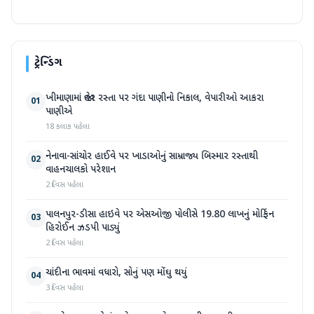
ટ્રેન્ડિંગ
ખીમાણામાં જાહેર રસ્તા પર ગંદા પાણીનો નિકાલ, વેપારીઓ આકરા
01
પાણીએ
18 કલાક પહેલા
નેનાવા-સાંચોર હાઈવે પર ખાડાઓનું સામ્રાજ્ય બિસ્માર રસ્તાથી
02
વાહનચાલકો પરેશાન
2 દિવસ પહેલા
પાલનપુર-ડીસા હાઇવે પર એસઓજી પોલીસે 19.80 લાખનું મોર્ફિન
03
હિરોઈન ઝડપી પાડ્યું
2 દિવસ પહેલા
ચાંદીના ભાવમાં વધારો, સોનું પણ મોંઘુ થયું
04
3 દિવસ પહેલા