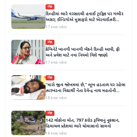
રાષ્ટ્રીય
દિલ્હીમાં ભારે વરસાદથી હવાઈ ટ્રાફિક પર ગંભીર
અસર; ઈન્ડિગોએ મુસાફરો માટે એડવાઈઝરી
જાહેર કરી
17 કલાક પહેલા
રાષ્ટ્રીય
કેબિનેટે ખાનગી ખાનગી બેંકને દિલ્હી આપી, ફી
અને પ્રવેશ માટે નવા નિયમો વિશે જાણો
17 કલાક પહેલા
રાષ્ટ્રીય
"મારો જીવ જોખમમાં છે," ભૂખ હડતાળ પર રહેલા
ઝારખંડના વિદ્યાર્થી નેતા દેવેન્દ્ર નાથ મહતોની
તબિયત ખરાબ
18 કલાક પહેલા
રાષ્ટ્રીય
142 લોકોના મોત, 797 કરોડ રૂપિયાનું નુકસાન,
હિમાચલ પ્રદેશમાં ભારે ચોમાસાનો સામનો
18 કલાક પહેલા