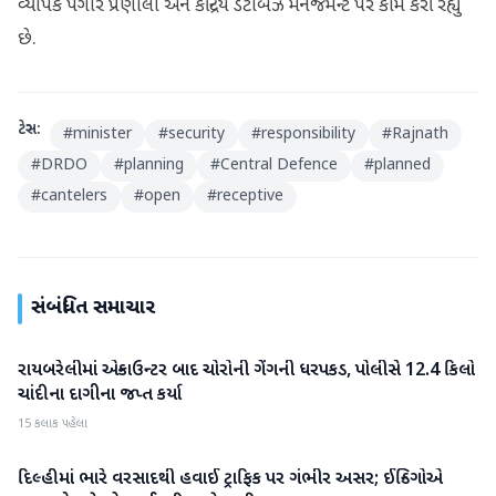
વ્યાપક પગાર પ્રણાલી અને કેન્દ્રિય ડેટાબેઝ મેનેજમેન્ટ પર કામ કરી રહ્યું
છે.
ટેગ્સ:
#
minister
#
security
#
responsibility
#
Rajnath
#
DRDO
#
planning
#
Central Defence
#
planned
#
cantelers
#
open
#
receptive
સંબંધિત સમાચાર
રાયબરેલીમાં એન્કાઉન્ટર બાદ ચોરોની ગેંગની ધરપકડ, પોલીસે 12.4 કિલો
રાષ્ટ્રીય
ચાંદીના દાગીના જપ્ત કર્યા
15 કલાક પહેલા
દિલ્હીમાં ભારે વરસાદથી હવાઈ ટ્રાફિક પર ગંભીર અસર; ઈન્ડિગોએ
રાષ્ટ્રીય