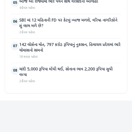
આજે આ રાજ્યોમાં ભારે પવન સાથે વરસાદની આગાહી
05
4 દિવસ પહેલા
SBI માં 12 મહિનાની FD પર કેટલું વ્યાજ મળશે, વરિષ્ઠ નાગરિકોને
06
શું લાભ મળે છે?
2 દિવસ પહેલા
142 લોકોના મોત, 797 કરોડ રૂપિયાનું નુકસાન, હિમાચલ પ્રદેશમાં ભારે
07
ચોમાસાનો સામનો
18 કલાક પહેલા
ચાંદી 5,000 રૂપિયા મોંઘી થઈ, સોનાના ભાવ 2,200 રૂપિયા સુધી
08
વધ્યા
2 દિવસ પહેલા