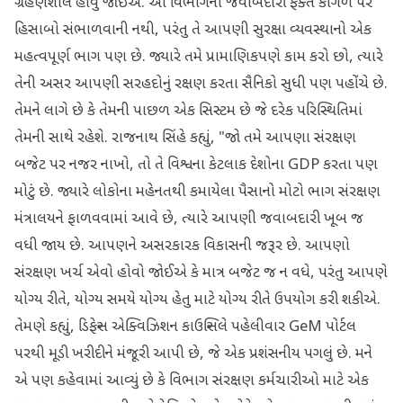
ગ્રહણશીલ હોવું જોઈએ. આ વિભાગની જવાબદારી ફક્ત કાગળ પર
હિસાબો સંભાળવાની નથી, પરંતુ તે આપણી સુરક્ષા વ્યવસ્થાનો એક
મહત્વપૂર્ણ ભાગ પણ છે. જ્યારે તમે પ્રામાણિકપણે કામ કરો છો, ત્યારે
તેની અસર આપણી સરહદોનું રક્ષણ કરતા સૈનિકો સુધી પણ પહોંચે છે.
તેમને લાગે છે કે તેમની પાછળ એક સિસ્ટમ છે જે દરેક પરિસ્થિતિમાં
તેમની સાથે રહેશે. રાજનાથ સિંહે કહ્યું, "જો તમે આપણા સંરક્ષણ
બજેટ પર નજર નાખો, તો તે વિશ્વના કેટલાક દેશોના GDP કરતા પણ
મોટું છે. જ્યારે લોકોના મહેનતથી કમાયેલા પૈસાનો મોટો ભાગ સંરક્ષણ
મંત્રાલયને ફાળવવામાં આવે છે, ત્યારે આપણી જવાબદારી ખૂબ જ
વધી જાય છે. આપણને અસરકારક વિકાસની જરૂર છે. આપણો
સંરક્ષણ ખર્ચ એવો હોવો જોઈએ કે માત્ર બજેટ જ ન વધે, પરંતુ આપણે
યોગ્ય રીતે, યોગ્ય સમયે યોગ્ય હેતુ માટે યોગ્ય રીતે ઉપયોગ કરી શકીએ.
તેમણે કહ્યું, ડિફેન્સ એક્વિઝિશન કાઉન્સિલે પહેલીવાર GeM પોર્ટલ
પરથી મૂડી ખરીદીને મંજૂરી આપી છે, જે એક પ્રશંસનીય પગલું છે. મને
એ પણ કહેવામાં આવ્યું છે કે વિભાગ સંરક્ષણ કર્મચારીઓ માટે એક