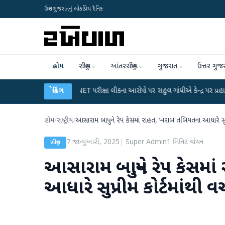
ઉત્તર ગુજરાતનું લોકપ્રિય દૈનિક
હોમ
રાષ્ટ્રીય
આંતરરાષ્ટ્રીય
ગુજરાત
ઉત્તર ગુજ
●
UGC-NET પરીક્ષા લીકના આરોપો પર રાહુલ ગાંધીએ કેન્દ્ર પર પ્રહાર કર્યા
બ્રેકિંગ
●
હિ
હોમ
/
રાષ્ટ્રીય
/
આસારામ બાપુને રેપ કેસમાં રાહત, ખરાબ તબિયતના આધારે સુપ્
7 જાન્યુઆરી, 2025
|
Super Admin
1
મિનિટ વાંચન
રાષ્ટ્રીય
આસારામ બાપુને રેપ કેસમ
આધારે સુપ્રીમ કોર્ટમાંથી