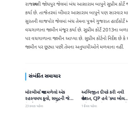
રાજસ્થાનની જોધપુર જેલમાં બંધ આસારામ બાપુને સુપ્રીમ કોર્
કર્યા છે. તાજેતરમાં બીમાર આસારામ બાપુને પણ સારવાર માટ
સુરતની લાજપોર જેલમાં બંધ તેમના પુત્રને ગુજરાત હાઈકોર્ટ
વચગાળાના જામીન મંજૂર કર્યા છે. સુપ્રીમ કોર્ટે 2013ના
પર વચગાળાના જામીન આપ્યા છે. સુપ્રીમ કોર્ટનો નિર્દેશ છે
જામીન પર છૂટ્યા પછી તેમના અનુયાયીઓને મળવાના નહીં.
સંબંધિત સમાચાર
મોરબીમાં જોવા મળેલો એક
અભિજીત દીપકે કરી નવી
રાષ્ટ્રીય
રાષ્ટ્રીય
રહસ્યમય કૂવો, સમુદ્રની જેમ
જાહેરાત, CJP હવે 'ક્યા બોલત
હિલોળા ખાતું પાણી
પબ્લિક' અભિયાન શરૂ કરશે
23 કલાક પહેલા
1 દિવસ પહેલા