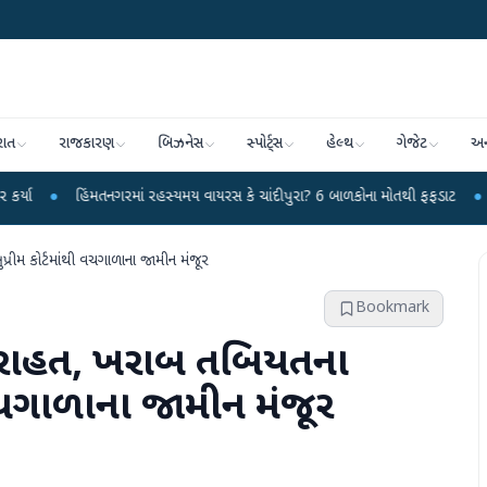
રાત
રાજકારણ
બિઝનેસ
સ્પોર્ટ્સ
હેલ્થ
ગેજેટ
અન
ંમતનગરમાં રહસ્યમય વાયરસ કે ચાંદીપુરા? 6 બાળકોના મોતથી ફફડાટ
●
હવામાન વિભાગ
રીમ કોર્ટમાંથી વચગાળાના જામીન મંજૂર
Bookmark
ાં રાહત, ખરાબ તબિયતના
 વચગાળાના જામીન મંજૂર