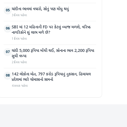
ચાંદીના ભાવમાં વધારો, સોનું પણ મોંઘુ થયું
05
3 દિવસ પહેલા
SBI માં 12 મહિનાની FD પર કેટલું વ્યાજ મળશે, વરિષ્ઠ
06
નાગરિકોને શું લાભ મળે છે?
1 દિવસ પહેલા
ચાંદી 5,000 રૂપિયા મોંઘી થઈ, સોનાના ભાવ 2,200 રૂપિયા
07
સુધી વધ્યા
2 દિવસ પહેલા
142 લોકોના મોત, 797 કરોડ રૂપિયાનું નુકસાન, હિમાચલ
08
પ્રદેશમાં ભારે ચોમાસાનો સામનો
4 કલાક પહેલા