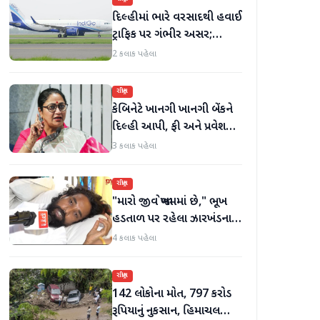
દિલ્હીમાં ભારે વરસાદથી હવાઈ
ટ્રાફિક પર ગંભીર અસર;
ઈન્ડિગોએ મુસાફરો માટે
2 કલાક પહેલા
એડવાઈઝરી જાહેર કરી
રાષ્ટ્રીય
કેબિનેટે ખાનગી ખાનગી બેંકને
દિલ્હી આપી, ફી અને પ્રવેશ
માટે નવા નિયમો વિશે જાણો
3 કલાક પહેલા
રાષ્ટ્રીય
"મારો જીવ જોખમમાં છે," ભૂખ
હડતાળ પર રહેલા ઝારખંડના
વિદ્યાર્થી નેતા દેવેન્દ્ર નાથ
4 કલાક પહેલા
મહતોની તબિયત ખરાબ
રાષ્ટ્રીય
142 લોકોના મોત, 797 કરોડ
રૂપિયાનું નુકસાન, હિમાચલ