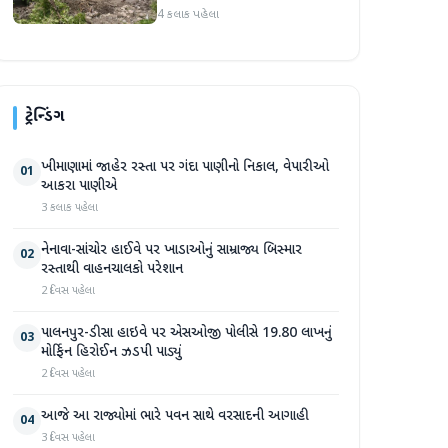
પ્રદેશમાં ભારે ચોમાસાનો સામનો
4 કલાક પહેલા
ટ્રેન્ડિંગ
ખીમાણામાં જાહેર રસ્તા પર ગંદા પાણીનો નિકાલ, વેપારીઓ
01
આકરા પાણીએ
3 કલાક પહેલા
નેનાવા-સાંચોર હાઈવે પર ખાડાઓનું સામ્રાજ્ય બિસ્માર
02
રસ્તાથી વાહનચાલકો પરેશાન
2 દિવસ પહેલા
પાલનપુર-ડીસા હાઇવે પર એસઓજી પોલીસે 19.80 લાખનું
03
મોર્ફિન હિરોઈન ઝડપી પાડ્યું
2 દિવસ પહેલા
આજે આ રાજ્યોમાં ભારે પવન સાથે વરસાદની આગાહી
04
3 દિવસ પહેલા