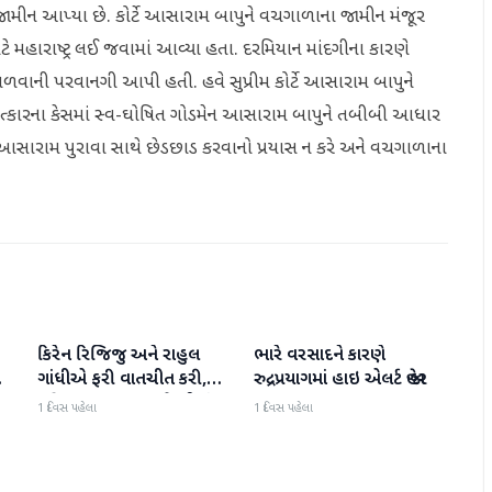
ટે જામીન આપ્યા છે. કોર્ટે આસારામ બાપુને વચગાળાના જામીન મંજૂર
ે મહારાષ્ટ્ર લઈ જવામાં આવ્યા હતા. દરમિયાન માંદગીના કારણે
ે મળવાની પરવાનગી આપી હતી. હવે સુપ્રીમ કોર્ટે આસારામ બાપુને
 બળાત્કારના કેસમાં સ્વ-ઘોષિત ગોડમેન આસારામ બાપુને તબીબી આધાર
 કે આસારામ પુરાવા સાથે છેડછાડ કરવાનો પ્રયાસ ન કરે અને વચગાળાના
કિરેન રિજિજુ અને રાહુલ
ભારે વરસાદને કારણે
રાષ્ટ્રીય
રાષ્ટ્રીય
ી
ગાંધીએ ફરી વાતચીત કરી,
રુદ્રપ્રયાગમાં હાઇ એલર્ટ જાહેર
મહિલા અનામત અને સીમાંકન
1 દિવસ પહેલા
1 દિવસ પહેલા
બિલ પર ચર્ચા કરી