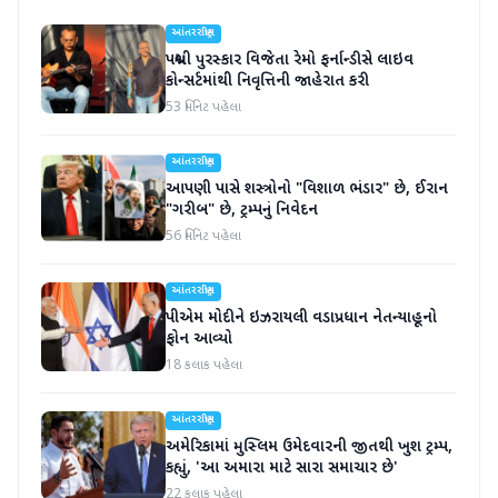
આંતરરાષ્ટ્રીય
પદ્મશ્રી પુરસ્કાર વિજેતા રેમો ફર્નાન્ડીસે લાઇવ
કોન્સર્ટમાંથી નિવૃત્તિની જાહેરાત કરી
53 મિનિટ પહેલા
આંતરરાષ્ટ્રીય
આપણી પાસે શસ્ત્રોનો "વિશાળ ભંડાર" છે, ઈરાન
"ગરીબ" છે, ટ્રમ્પનું નિવેદન
56 મિનિટ પહેલા
આંતરરાષ્ટ્રીય
પીએમ મોદીને ઇઝરાયલી વડાપ્રધાન નેતન્યાહૂનો
ફોન આવ્યો
18 કલાક પહેલા
આંતરરાષ્ટ્રીય
અમેરિકામાં મુસ્લિમ ઉમેદવારની જીતથી ખુશ ટ્રમ્પ,
કહ્યું, 'આ અમારા માટે સારા સમાચાર છે'
22 કલાક પહેલા