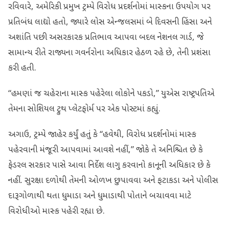
રવિવારે, અમેરિકી પ્રમુખ ટ્રમ્પે વિરોધ પ્રદર્શનોમાં માસ્કના ઉપયોગ પર
પ્રતિબંધ લાદ્યો હતો, જ્યારે લોસ એન્જલસમાં બે દિવસની હિંસા અને
અશાંતિ પછી અસરકારક પ્રતિભાવ આપવા બદલ નેશનલ ગાર્ડ, જે
સામાન્ય રીતે રાજ્યના ગવર્નરોના અધિકાર હેઠળ રહે છે, તેની પ્રશંસા
કરી હતી.
“હમણાં જ ચહેરાના માસ્ક પહેરેલા લોકોને પકડો,” યુએસ રાષ્ટ્રપતિએ
તેમના સોશિયલ ટ્રુથ પ્લેટફોર્મ પર એક પોસ્ટમાં કહ્યું.
અગાઉ, ટ્રમ્પે જાહેર કર્યું હતું કે “હવેથી, વિરોધ પ્રદર્શનોમાં માસ્ક
પહેરવાની મંજૂરી આપવામાં આવશે નહીં,” જોકે તે અનિશ્ચિત છે કે
ફેડરલ સરકાર પાસે આવા નિર્દેશ લાગુ કરવાનો કાનૂની અધિકાર છે કે
નહીં. સુરક્ષા દળોથી તેમની ઓળખ છુપાવવા અને ફટાકડા અને પોલીસ
દારૂગોળાથી થતા ધુમાડા અને ધુમાડાથી પોતાને બચાવવા માટે
વિરોધીઓ માસ્ક પહેરી રહ્યા છે.