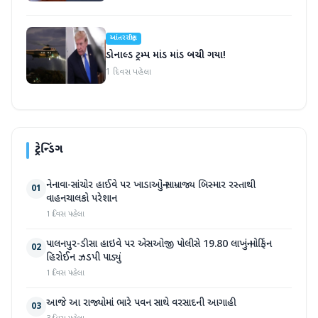
આંતરરાષ્ટ્રીય
ડોનાલ્ડ ટ્રમ્પ માંડ માંડ બચી ગયા!
1 દિવસ પહેલા
ટ્રેન્ડિંગ
નેનાવા-સાંચોર હાઈવે પર ખાડાઓનું સામ્રાજ્ય બિસ્માર રસ્તાથી
01
વાહનચાલકો પરેશાન
1 દિવસ પહેલા
પાલનપુર-ડીસા હાઇવે પર એસઓજી પોલીસે 19.80 લાખનું મોર્ફિન
02
હિરોઈન ઝડપી પાડ્યું
1 દિવસ પહેલા
આજે આ રાજ્યોમાં ભારે પવન સાથે વરસાદની આગાહી
03