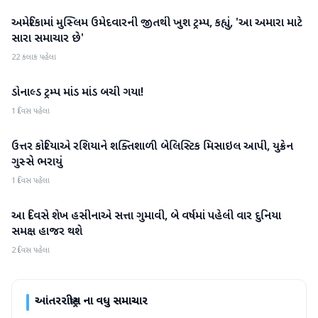
અમેરિકામાં મુસ્લિમ ઉમેદવારની જીતથી ખુશ ટ્રમ્પ, કહ્યું, 'આ અમારા માટે
આંતરરાષ્ટ્રીય
સારા સમાચાર છે'
22 કલાક પહેલા
ડોનાલ્ડ ટ્રમ્પ માંડ માંડ બચી ગયા!
આંતરરાષ્ટ્રીય
1 દિવસ પહેલા
ઉત્તર કોરિયાએ રશિયાને શક્તિશાળી બેલિસ્ટિક મિસાઇલ આપી, યુક્રેન
આંતરરાષ્ટ્રીય
ગુસ્સે ભરાયું
1 દિવસ પહેલા
આ દિવસે શેખ હસીનાએ સત્તા ગુમાવી, બે વર્ષમાં પહેલી વાર દુનિયા
આંતરરાષ્ટ્રીય
સમક્ષ હાજર થશે
2 દિવસ પહેલા
આંતરરાષ્ટ્રીય
ના વધુ સમાચાર