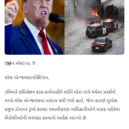
(જી.એન.એસ) તા. 9
લોસ એન્જલસ/વોશિંગ્ટન,
રવિવારે ઇમિગ્રેશન કડક કાર્યવાહીને લઈને મોટા પાયે થયેલા પ્રદર્શનો
વચ્ચે લોસ એન્જલસમાં તણાવ વધી ગયો હતો, જેના કારણે યુએસ
પ્રમુખ ડોનાલ્ડ ટ્રમ્પે કાયદા અમલીકરણ અધિકારીઓને માસ્ક પહેરેલા
વિરોધીઓની ધરપકડ કરવાનો આદેશ આપ્યો છે.