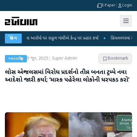
E-Paper
|
Login
આરોપો પર રાહુલ ગાંધીએ કેન્દ્ર પર પ્રહાર કર્યા
બ્રેકિંગ
●
હિંમતનગરમાં રહસ્યમય વાયરસ કે ચ
9 જૂન, 2025
|
Super Admin
Bookmark
આંતરરાષ્ટ્રીય
લોસ એન્જલસમાં વિરોધ પ્રદર્શનો તીવ્ર બનતા ટ્રમ્પે નવા
આદેશો જારી કર્યા; ‘માસ્ક પહેરેલા લોકોની ધરપકડ કરો’