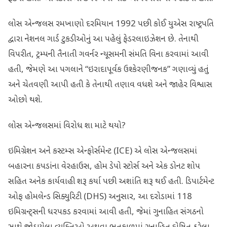
લોસ એન્જલસ રમખાણો દરમિયાન 1992 પછી કોઈ યુએસ રાષ્ટ્રપતિ
દ્વારા નેશનલ ગાર્ડ ટુકડીઓનું આ પહેલું ફેડરલાઇઝેશન છે. તેનાથી
વિપરીત, ટ્રમ્પની તૈનાતી ગવર્નર ન્યૂસમની સંમતિ વિના કરવામાં આવી
હતી, જેમણે આ પગલાને “ઇરાદાપૂર્વક ઉશ્કેરણીજનક” ગણાવ્યું હતું
અને ચેતવણી આપી હતી કે તેનાથી તણાવ વધશે અને જાહેર વિશ્વાસ
ઓછો થશે.
લોસ એન્જલસમાં વિરોધ શા માટે થયો?
ઇમિગ્રેશન અને કસ્ટમ્સ એન્ફોર્સમેન્ટ (ICE) એ લોસ એન્જલસમાં
બહારના કપડાંના વેરહાઉસ, હોમ ડેપો સ્ટોર્સ અને એક ડોનટ શોપ
સહિત અનેક કાર્યવાહી શરૂ કર્યા પછી અશાંતિ શરૂ થઈ હતી. ડિપાર્ટમેન્ટ
ઓફ હોમલેન્ડ સિક્યુરિટી (DHS) અનુસાર, આ દરોડામાં 118
ઇમિગ્રન્ટ્સની ધરપકડ કરવામાં આવી હતી, જેમાં ગુનાહિત સંગઠનો