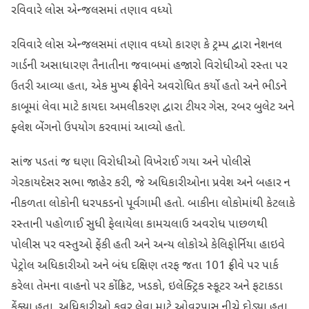
રવિવારે લોસ એન્જલસમાં તણાવ વધ્યો
રવિવારે લોસ એન્જલસમાં તણાવ વધ્યો કારણ કે ટ્રમ્પ દ્વારા નેશનલ
ગાર્ડની અસાધારણ તૈનાતીના જવાબમાં હજારો વિરોધીઓ રસ્તા પર
ઉતરી આવ્યા હતા, એક મુખ્ય ફ્રીવેને અવરોધિત કર્યો હતો અને ભીડને
કાબૂમાં લેવા માટે કાયદા અમલીકરણ દ્વારા ટીયર ગેસ, રબર બુલેટ અને
ફ્લેશ બેંગનો ઉપયોગ કરવામાં આવ્યો હતો.
સાંજ પડતાં જ ઘણા વિરોધીઓ વિખેરાઈ ગયા અને પોલીસે
ગેરકાયદેસર સભા જાહેર કરી, જે અધિકારીઓના પ્રવેશ અને બહાર ન
નીકળતા લોકોની ધરપકડનો પૂર્વગામી હતો. બાકીના લોકોમાંથી કેટલાકે
રસ્તાની પહોળાઈ સુધી ફેલાયેલા કામચલાઉ અવરોધ પાછળથી
પોલીસ પર વસ્તુઓ ફેંકી હતી અને અન્ય લોકોએ કેલિફોર્નિયા હાઇવે
પેટ્રોલ અધિકારીઓ અને બંધ દક્ષિણ તરફ જતા 101 ફ્રીવે પર પાર્ક
કરેલા તેમના વાહનો પર કોંક્રિટ, ખડકો, ઇલેક્ટ્રિક સ્કૂટર અને ફટાકડા
ફેંક્યા હતા. અધિકારીઓ કવર લેવા માટે ઓવરપાસ નીચે દોડ્યા હતા.