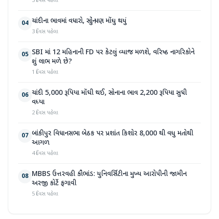
3 દિવસ પહેલા
ચાંદીના ભાવમાં વધારો, સોનું પણ મોંઘુ થયું
04
3 દિવસ પહેલા
SBI માં 12 મહિનાની FD પર કેટલું વ્યાજ મળશે, વરિષ્ઠ નાગરિકોને
05
શું લાભ મળે છે?
1 દિવસ પહેલા
ચાંદી 5,000 રૂપિયા મોંઘી થઈ, સોનાના ભાવ 2,200 રૂપિયા સુધી
06
વધ્યા
2 દિવસ પહેલા
બાંકીપુર વિધાનસભા બેઠક પર પ્રશાંત કિશોર 8,000 થી વધુ મતોથી
07
આગળ
4 દિવસ પહેલા
MBBS ઉત્તરવહી કૌભાંડ: યુનિવર્સિટીના મુખ્ય આરોપીની જામીન
08
અરજી કોર્ટે ફગાવી
5 દિવસ પહેલા