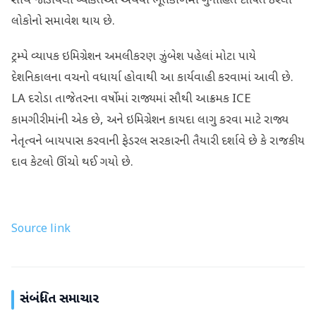
સાથે જોડાયેલા વ્યક્તિઓ અથવા ભૂતકાળમાં ગુનાહિત દોષિત ઠરેલા
લોકોનો સમાવેશ થાય છે.
ટ્રમ્પે વ્યાપક ઇમિગ્રેશન અમલીકરણ ઝુંબેશ પહેલાં મોટા પાયે
દેશનિકાલના વચનો વધાર્યા હોવાથી આ કાર્યવાહી કરવામાં આવી છે.
LA દરોડા તાજેતરના વર્ષોમાં રાજ્યમાં સૌથી આક્રમક ICE
કામગીરીમાંની એક છે, અને ઇમિગ્રેશન કાયદા લાગુ કરવા માટે રાજ્ય
નેતૃત્વને બાયપાસ કરવાની ફેડરલ સરકારની તૈયારી દર્શાવે છે કે રાજકીય
દાવ કેટલો ઊંચો થઈ ગયો છે.
Source link
સંબંધિત સમાચાર