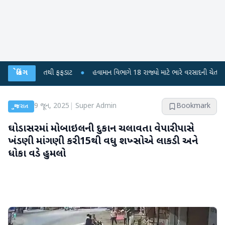
ા મોતથી ફફડાટ
બ્રેકિંગ
●
હવામાન વિભાગે 18 રાજ્યો માટે ભારે વરસાદની ચેતવણી જારી કરી
9 જૂન, 2025
|
Super Admin
Bookmark
ગુજરાત
ઘોડાસરમાં મોબાઇલની દુકાન ચલાવતા વેપારી પાસે
ખંડણી માંગણી કરી 15થી વધુ શખ્સોએ લાકડી અને
ધોકા વડે હુમલો