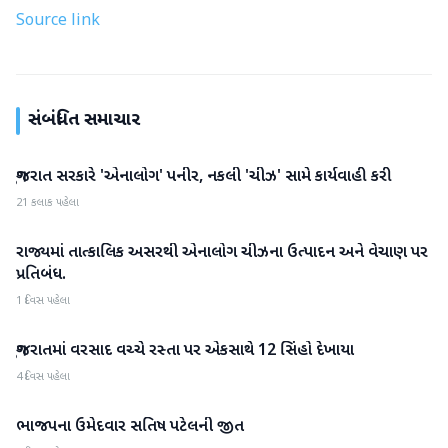
Source link
સંબંધિત સમાચાર
ગુજરાત સરકારે 'એનાલોગ' પનીર, નકલી 'ચીઝ' સામે કાર્યવાહી કરી
ગુજરાત
21 કલાક પહેલા
રાજ્યમાં તાત્કાલિક અસરથી એનાલોગ ચીઝના ઉત્પાદન અને વેચાણ પર
ગુજરાત
પ્રતિબંધ.
1 દિવસ પહેલા
ગુજરાતમાં વરસાદ વચ્ચે રસ્તા પર એકસાથે 12 સિંહો દેખાયા
ગુજરાત
4 દિવસ પહેલા
ભાજપના ઉમેદવાર સતિષ પટેલની જીત
ગુજરાત