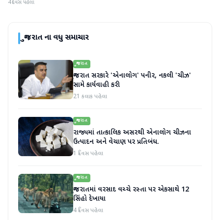
4 દિવસ પહેલા
ગુજરાત
ના વધુ સમાચાર
ગુજરાત
ગુજરાત સરકારે 'એનાલોગ' પનીર, નકલી 'ચીઝ'
સામે કાર્યવાહી કરી
21 કલાક પહેલા
ગુજરાત
રાજ્યમાં તાત્કાલિક અસરથી એનાલોગ ચીઝના
ઉત્પાદન અને વેચાણ પર પ્રતિબંધ.
1 દિવસ પહેલા
ગુજરાત
ગુજરાતમાં વરસાદ વચ્ચે રસ્તા પર એકસાથે 12
સિંહો દેખાયા
4 દિવસ પહેલા