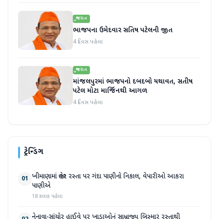
ગુજરાત
ભાજપના ઉમેદવાર સતિષ પટેલની જીત
4 દિવસ પહેલા
ગુજરાત
માંજલપુરમાં ભાજપનો દબદબો યથાવત, સતીષ
પટેલ મોટા માર્જિનથી આગળ
4 દિવસ પહેલા
ટ્રેન્ડિંગ
ખીમાણામાં જાહેર રસ્તા પર ગંદા પાણીનો નિકાલ, વેપારીઓ આકરા
01
પાણીએ
18 કલાક પહેલા
નેનાવા-સાંચોર હાઈવે પર ખાડાઓનું સામ્રાજ્ય બિસ્માર રસ્તાથી