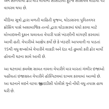
અને સળિયાથી ઢોર માર માર્યાના સીસીટીવી ફૂટેજ સોશિયલ મીડિયા પર
વાયરલ થયા છે.
મીડિયા સૂત્રો દ્વારા મળતી માહિતી મુજબ, ઘોડાસરના પુનિતનગર
ક્રોસિંગ પાસે અસામાજિક તત્ત્વો દ્વારા ઘોડાસરમાં ધંધો કરવા માટે
મોબાઇલની દુકાન ચલાવતા વેપારી પાસે ખંડણીની માંગણી કરવામાં
આવી હતી. વેપારીએ આક્ષેપ કર્યો છે કે ખંડણી આપવાની ના પાડતાં
15થી વધુ શખ્સોએ વેપારીને લાકડી અને દંડા વડે હુમલો કરી ઢોર માર્યો
હોવાની ઘટના સામે આવી છે.
આ ઘટનામાં કમલેશ સામત નામના વેપારીને માર મારતાં ગંભીર ઇજાઓ
પહોંચતાં ઇજાગ્રસ્ત વેપારીને હોસ્પિટલમાં દાખલ કરવામાં આવ્યો છે.
આ ઘટનાને લઇને વટવા જીઆઇડીસી પોલીસે ગુનો નોંધી વધુ તપાસ હાથ
ધરી છે.