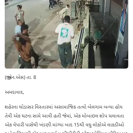
(જી.એન.એસ) તા. 8
અમદાવાદ,
શહેરના ઘોડાસર વિસ્તારમાં અસામાજિક તત્વો બેલગામ બન્યા હોય
તેવી એક ઘટના સામે આવી હતી જેમાં, એક મોબાઇલ શોપ ચલાવતા
એક વેપારી પાસેથી ખંડણી માંગ્યા બાદ 15થી વધુ લોકોએ લાકડીઓ