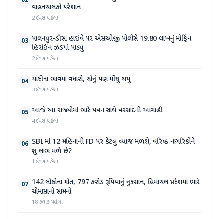
02
વાહનચાલકો પરેશાન
2 દિવસ પહેલા
પાલનપુર-ડીસા હાઇવે પર એસઓજી પોલીસે 19.80 લાખનું મોર્ફિન
03
હિરોઈન ઝડપી પાડ્યું
2 દિવસ પહેલા
ચાંદીના ભાવમાં વધારો, સોનું પણ મોંઘુ થયું
04
3 દિવસ પહેલા
આજે આ રાજ્યોમાં ભારે પવન સાથે વરસાદની આગાહી
05
4 દિવસ પહેલા
SBI માં 12 મહિનાની FD પર કેટલું વ્યાજ મળશે, વરિષ્ઠ નાગરિકોને
06
શું લાભ મળે છે?
1 દિવસ પહેલા
142 લોકોના મોત, 797 કરોડ રૂપિયાનું નુકસાન, હિમાચલ પ્રદેશમાં ભારે
07
ચોમાસાનો સામનો
18 કલાક પહેલા