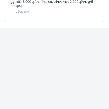
ચાંદી 5,000 રૂપિયા મોંઘી થઈ, સોનાના ભાવ 2,200 રૂપિયા સુધી
08
વધ્યા
2 દિવસ પહેલા