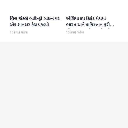
વિલ જેક્સે બાઉન્ડ્રી લાઇન પર
એશિયા કપ ક્રિકેટ મેચમાં
રમતગમત
રમતગમત
એક શાનદાર કેચ પકડ્યો
ભારત અને પાકિસ્તાન ફરી
એકવાર આમને-સામને થશે
15 કલાક પહેલા
15 કલાક પહેલા