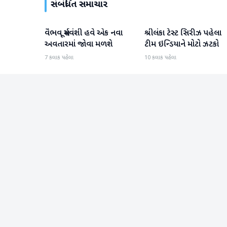
સંબંધિત સમાચાર
વૈભવ સૂર્યવંશી હવે એક નવા
શ્રીલંકા ટેસ્ટ સિરીઝ પહેલા
રમતગમત
રમતગમત
અવતારમાં જોવા મળશે
ટીમ ઇન્ડિયાને મોટો ઝટકો
7 કલાક પહેલા
10 કલાક પહેલા