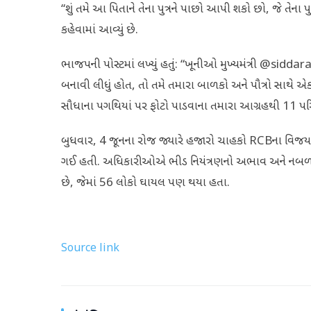
“શું તમે આ પિતાને તેના પુત્રને પાછો આપી શકો છો, જે તેના પ
કહેવામાં આવ્યું છે.
ભાજપની પોસ્ટમાં લખ્યું હતું: “ખૂનીઓ મુખ્યમંત્રી @s
બનાવી લીધું હોત, તો તમે તમારા બાળકો અને પૌત્રો સાથે એક
સૌધાના પગથિયાં પર ફોટો પાડવાના તમારા આગ્રહથી 11 પરિ
બુધવાર, 4 જૂનના રોજ જ્યારે હજારો ચાહકો RCBના વિજય કા
ગઈ હતી. અધિકારીઓએ ભીડ નિયંત્રણનો અભાવ અને નબળા
છે, જેમાં 56 લોકો ઘાયલ પણ થયા હતા.
Source link