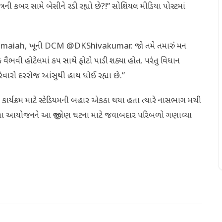
ુત્રની કબર સામે બેસીને રડી રહ્યો છે?!” સોશિયલ મીડિયા પોસ્ટમાં
iddaramaiah, ખૂની DCM @DKShivakumar. જો તમે તમારું મન
 વૈભવી હોટેલમાં કપ સાથે ફોટો પાડી શક્યા હોત. પરંતુ વિધાન
વારો દરરોજ આંસુથી હાથ ધોઈ રહ્યા છે.”
ર્યક્રમ માટે સ્ટેડિયમની બહાર એકઠા થયા હતા ત્યારે નાસભાગ મચી
 આયોજનને આ જીવલેણ ઘટના માટે જવાબદાર પરિબળો ગણાવ્યા