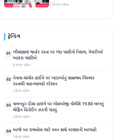
1 દિવસ પહેલા
ટ્રેન્ડિંગ
ખીમાણામાં જાહેર રસ્તા પર ગંદા પાણીનો નિકાલ, વેપારીઓ
01
આકરા પાણીએ
8 કલાક પહેલા
નેનાવા-સાંચોર હાઈવે પર ખાડાઓનું સામ્રાજ્ય બિસ્માર
02
રસ્તાથી વાહનચાલકો પરેશાન
2 દિવસ પહેલા
પાલનપુર-ડીસા હાઇવે પર એસઓજી પોલીસે 19.80 લાખનું
03
મોર્ફિન હિરોઈન ઝડપી પાડ્યું
2 દિવસ પહેલા
આજે આ રાજ્યોમાં ભારે પવન સાથે વરસાદની આગાહી
04
3 દિવસ પહેલા