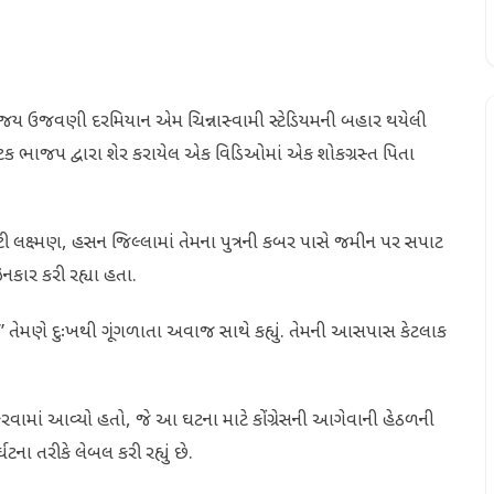
 વિજય ઉજવણી દરમિયાન એમ ચિન્નાસ્વામી સ્ટેડિયમની બહાર થયેલી
ટક ભાજપ દ્વારા શેર કરાયેલ એક વિડિઓમાં એક શોકગ્રસ્ત પિતા
 બીટી લક્ષ્મણ, હસન જિલ્લામાં તેમના પુત્રની કબર પાસે જમીન પર સપાટ
નકાર કરી રહ્યા હતા.
નથી,” તેમણે દુઃખથી ગૂંગળાતા અવાજ સાથે કહ્યું. તેમની આસપાસ કેટલાક
 કરવામાં આવ્યો હતો, જે આ ઘટના માટે કોંગ્રેસની આગેવાની હેઠળની
્ઘટના તરીકે લેબલ કરી રહ્યું છે.