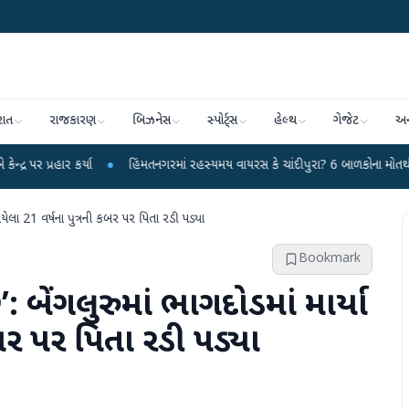
રાત
રાજકારણ
બિઝનેસ
સ્પોર્ટ્સ
હેલ્થ
ગેજેટ
અન
●
હિંમતનગરમાં રહસ્યમય વાયરસ કે ચાંદીપુરા? 6 બાળકોના મોતથી ફફડાટ
●
હવામા
ા ગયેલા 21 વર્ષના પુત્રની કબર પર પિતા રડી પડ્યા
Bookmark
ં’: બેંગલુરુમાં ભાગદોડમાં માર્યા
બર પર પિતા રડી પડ્યા