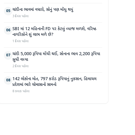
ચાંદીના ભાવમાં વધારો, સોનું પણ મોંઘુ થયું
05
3 દિવસ પહેલા
SBI માં 12 મહિનાની FD પર કેટલું વ્યાજ મળશે, વરિષ્ઠ
06
નાગરિકોને શું લાભ મળે છે?
1 દિવસ પહેલા
ચાંદી 5,000 રૂપિયા મોંઘી થઈ, સોનાના ભાવ 2,200 રૂપિયા
07
સુધી વધ્યા
2 દિવસ પહેલા
142 લોકોના મોત, 797 કરોડ રૂપિયાનું નુકસાન, હિમાચલ
08
પ્રદેશમાં ભારે ચોમાસાનો સામનો
8 કલાક પહેલા