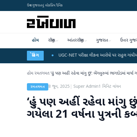
ઉત્તર ગુજરાતનું લોકપ્રિય દૈનિક
હોમ
રાષ્ટ્રીય
આંતરરાષ્ટ્રીય
ગુજરાત
ઉત્તર ગુજ
ટા પ્લાન
●
UGC-NET પરીક્ષા લીકના આરોપો પર રાહુલ ગાંધીએ કેન્દ્ર પર પ્રહાર કર્યા
બ્રેકિંગ
હોમ
/
રમતગમત
/
‘હું પણ અહીં રહેવા માંગુ છું’: બેંગલુરુમાં ભાગદોડમાં માર્ય
8 જૂન, 2025
|
Super Admin
1
મિનિટ વાંચન
રમતગમત
‘હું પણ અહીં રહેવા માંગુ છુ
ગયેલા 21 વર્ષના પુત્રની ક