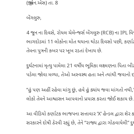
(જી.એન.એસ) તા. 8
બેંગલુરુ,
4 જૂન ના દિવસે, રોયલ ચેલેન્જર્સ બેંગલુરુ (RCB) ના IPL
ભાગદોડમાં 11 લોકોના મોત થયાના થોડા દિવસો પછી, કર્ણા
તેમના પુત્રની કબર પર ખૂબ રડતાં દેખાય છે.
દુર્ઘટનામાં મૃત્યુ પામેલા 21 વર્ષીય ભૂમિકા લક્ષ્મણના પિતા
પડેલા જોવા મળ્યા, તેઓ અસ્વસ્થ હતા અને ત્યાંથી જવાનો ઇ
“હું પણ અહીં રહેવા માંગુ છું, હવે હું ક્યાંય જવા માંગતો 
લોકો તેમને આશ્વાસન આપવાનો પ્રયાસ કરતા જોઈ શકાય છે.
આ વીડિયો કર્ણાટક ભાજપના સત્તાવાર ‘X’ હેન્ડલ દ્વારા શેર
સરકારને દોષી ઠેરવી રહ્યું છે, તેને “રાજ્ય દ્વારા ગોઠવાયેલી” દુર