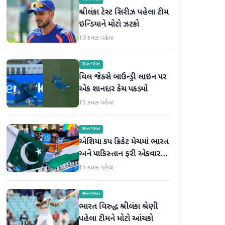
શ્રીલંકા ટેસ્ટ સિરીઝ પહેલા ટીમ
ઇન્ડિયાને મોટો ઝટકો
10 કલાક પહેલા
રમતગમત
વિલ જેક્સે બાઉન્ડ્રી લાઇન પર
એક શાનદાર કેચ પકડ્યો
15 કલાક પહેલા
રમતગમત
એશિયા કપ ક્રિકેટ મેચમાં ભારત
અને પાકિસ્તાન ફરી એકવાર
આમને-સામને થશે
15 કલાક પહેલા
રમતગમત
ભારત વિરુદ્ધ શ્રીલંકા શ્રેણી
પહેલા ટીમને મોટો આંચકો