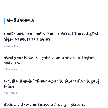
સંબંધિત સમાચાર
ઇસ્લામિક નાટોની રચના થઈ! પાકિસ્તાન, સાઉદી અરેબિયા અને તુર્કીએ
આંતરરાષ્ટ્રીય
સંયુક્ત સંરક્ષણ કરાર પર હસ્તાક્ષર
23 કલાક પહેલા
પદ્મશ્રી પુરસ્કાર વિજેતા રેમો ફર્નાન્ડીસે લાઇવ કોન્સર્ટમાંથી નિવૃત્તિની
આંતરરાષ્ટ્રીય
જાહેરાત કરી
1 દિવસ પહેલા
આપણી પાસે શસ્ત્રોનો "વિશાળ ભંડાર" છે, ઈરાન "ગરીબ" છે, ટ્રમ્પનું
આંતરરાષ્ટ્રીય
નિવેદન
1 દિવસ પહેલા
પીએમ મોદીને ઇઝરાયલી વડાપ્રધાન નેતન્યાહૂનો ફોન આવ્યો
આંતરરાષ્ટ્રીય