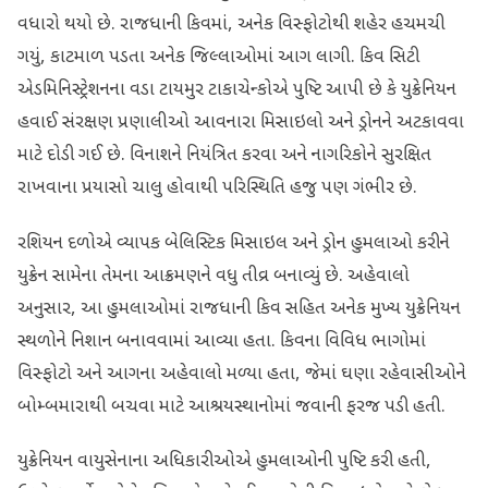
વધારો થયો છે. રાજધાની કિવમાં, અનેક વિસ્ફોટોથી શહેર હચમચી
ગયું, કાટમાળ પડતા અનેક જિલ્લાઓમાં આગ લાગી. કિવ સિટી
એડમિનિસ્ટ્રેશનના વડા ટાયમુર ટાકાચેન્કોએ પુષ્ટિ આપી છે કે યુક્રેનિયન
હવાઈ સંરક્ષણ પ્રણાલીઓ આવનારા મિસાઇલો અને ડ્રોનને અટકાવવા
માટે દોડી ગઈ છે. વિનાશને નિયંત્રિત કરવા અને નાગરિકોને સુરક્ષિત
રાખવાના પ્રયાસો ચાલુ હોવાથી પરિસ્થિતિ હજુ પણ ગંભીર છે.
રશિયન દળોએ વ્યાપક બેલિસ્ટિક મિસાઇલ અને ડ્રોન હુમલાઓ કરીને
યુક્રેન સામેના તેમના આક્રમણને વધુ તીવ્ર બનાવ્યું છે. અહેવાલો
અનુસાર, આ હુમલાઓમાં રાજધાની કિવ સહિત અનેક મુખ્ય યુક્રેનિયન
સ્થળોને નિશાન બનાવવામાં આવ્યા હતા. કિવના વિવિધ ભાગોમાં
વિસ્ફોટો અને આગના અહેવાલો મળ્યા હતા, જેમાં ઘણા રહેવાસીઓને
બોમ્બમારાથી બચવા માટે આશ્રયસ્થાનોમાં જવાની ફરજ પડી હતી.
યુક્રેનિયન વાયુસેનાના અધિકારીઓએ હુમલાઓની પુષ્ટિ કરી હતી,