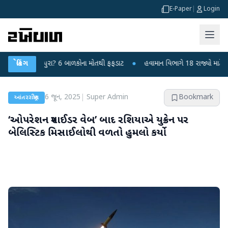
E-Paper
|
Login
દીપુરા? 6 બાળકોના મોતથી ફફડાટ
બ્રેકિંગ
●
હવામાન વિભાગે 18 રાજ્યો માટે ભારે વરસાદની 
6 જૂન, 2025
|
Super Admin
Bookmark
આંતરરાષ્ટ્રીય
‘ઓપરેશન સ્પાઈડર વેબ’ બાદ રશિયાએ યુક્રેન પર
બેલિસ્ટિક મિસાઈલોથી વળતો હુમલો કર્યો