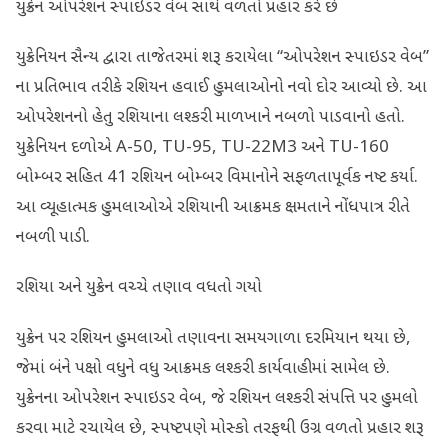
યુક્રેન ઓપરેશન સ્પાઇડર વેબ સાથે વળતો પ્રહાર કરે છે
યુક્રેનિયન સૈન્ય દ્વારા તાજેતરમાં શરૂ કરાયેલા “ઓપરેશન સ્પાઇડર વેબ”
ના પ્રતિભાવ તરીકે રશિયન હવાઈ હુમલાઓનો નવો દોર આવ્યો છે. આ
ઓપરેશનનો હેતુ રશિયાના લશ્કરી માળખાને નબળો પાડવાનો હતો.
યુક્રેનિયન દળોએ A-50, TU-95, TU-22M3 અને TU-160
બોમ્બર સહિત 41 રશિયન બોમ્બર વિમાનોને સફળતાપૂર્વક નષ્ટ કર્યા.
આ વ્યૂહાત્મક હુમલાઓએ રશિયાની આક્રમક ક્ષમતાને નોંધપાત્ર રીતે
નબળી પાડી.
રશિયા અને યુક્રેન વચ્ચે તણાવ વધતો ગયો
યુક્રેન પર રશિયન હુમલાઓ તણાવના સમયગાળા દરમિયાન થયા છે,
જેમાં બંને પક્ષો વધુને વધુ આક્રમક લશ્કરી કાર્યવાહીમાં સામેલ છે.
યુક્રેનના ઓપરેશન સ્પાઇડર વેબ, જે રશિયન લશ્કરી સંપત્તિ પર હુમલો
કરવા માટે રચાયેલ છે, સ્પષ્ટપણે મોસ્કો તરફથી ઉગ્ર વળતો પ્રહાર શરૂ