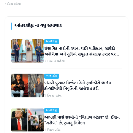
1 દિવસ પહેલા
આંતરરાષ્ટ્રીય
ના વધુ સમાચાર
આંતરરાષ્ટ્રીય
ઇસ્લામિક નાટોની રચના થઈ! પાકિસ્તાન, સાઉદી
અરેબિયા અને તુર્કીએ સંયુક્ત સંરક્ષણ કરાર પર
હસ્તાક્ષર
23 કલાક પહેલા
આંતરરાષ્ટ્રીય
પદ્મશ્રી પુરસ્કાર વિજેતા રેમો ફર્નાન્ડીસે લાઇવ
કોન્સર્ટમાંથી નિવૃત્તિની જાહેરાત કરી
1 દિવસ પહેલા
આંતરરાષ્ટ્રીય
આપણી પાસે શસ્ત્રોનો "વિશાળ ભંડાર" છે, ઈરાન
"ગરીબ" છે, ટ્રમ્પનું નિવેદન
1 દિવસ પહેલા