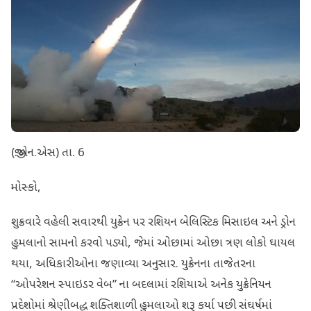
(જી.એન.એસ) તા. 6
મોસ્કો,
શુક્રવારે વહેલી સવારથી યુક્રેન પર રશિયન બેલિસ્ટિક મિસાઇલ અને ડ્રોન
હુમલાનો સામનો કરવો પડ્યો, જેમાં ઓછામાં ઓછા ત્રણ લોકો ઘાયલ
થયા, અધિકારીઓના જણાવ્યા અનુસાર. યુક્રેનના તાજેતરના
“ઓપરેશન સ્પાઇડર વેબ” ના બદલામાં રશિયાએ અનેક યુક્રેનિયન
પ્રદેશોમાં શ્રેણીબદ્ધ શક્તિશાળી હુમલાઓ શરૂ કર્યા પછી સંઘર્ષમાં