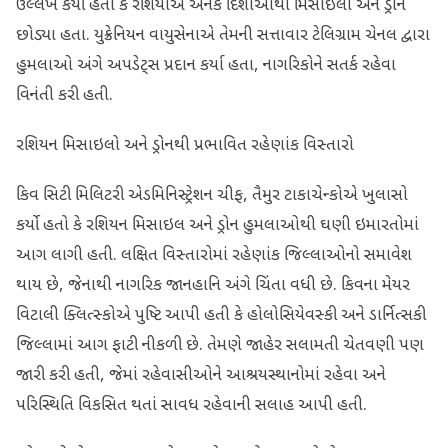
ઉલ્લેખ કર્યો હતો કે રશિયાએ અનેક દિશાઓથી મિસાઇલો અને ડ્રોન
છોડ્યા હતા. યુક્રેનિયન વાયુસેનાએ તેમની સત્તાવાર ટેલિગ્રામ ચેનલ દ્વારા
હુમલાઓ અંગે અપડેટ્સ પ્રદાન કર્યા હતા, નાગરિકોને સતર્ક રહેવા
વિનંતી કરી હતી.
રશિયન મિસાઇલો અને ડ્રોનથી પ્રભાવિત રહેણાંક વિસ્તારો
કિવ સિટી મિલિટરી એડમિનિસ્ટ્રેશન ચીફ, તૈમુર ટાકાચેન્કોએ ખુલાસો
કર્યો હતો કે રશિયન મિસાઇલ અને ડ્રોન હુમલાઓથી ઘણી ઇમારતોમાં
આગ લાગી હતી. લક્ષિત વિસ્તારોમાં રહેણાંક જિલ્લાઓનો સમાવેશ
થાય છે, જેનાથી નાગરિક જાનહાનિ અંગે ચિંતા વધી છે. કિવના મેયર
વિટાલી ક્લિત્સ્કોએ પુષ્ટિ આપી હતી કે હોલોસિયેવસ્કી અને ડાર્નિત્સકી
જિલ્લામાં આગ ફાટી નીકળી છે. તેમણે જાહેર સલામતી ચેતવણી પણ
જારી કરી હતી, જેમાં રહેવાસીઓને આશ્રયસ્થાનોમાં રહેવા અને
પરિસ્થિતિ વિકસિત થતાં સાવધ રહેવાની સલાહ આપી હતી.