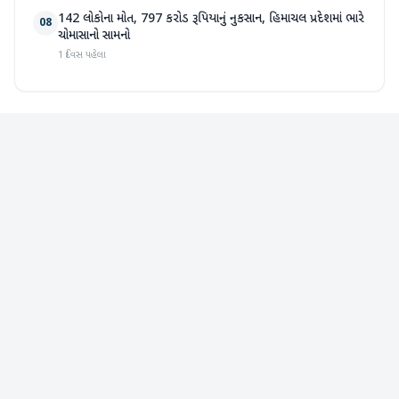
142 લોકોના મોત, 797 કરોડ રૂપિયાનું નુકસાન, હિમાચલ પ્રદેશમાં ભારે
08
ચોમાસાનો સામનો
1 દિવસ પહેલા