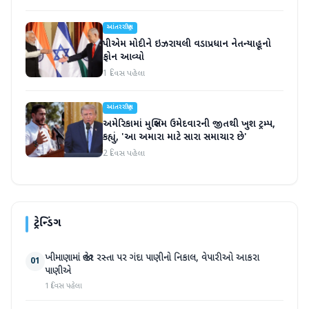
આંતરરાષ્ટ્રીય
પીએમ મોદીને ઇઝરાયલી વડાપ્રધાન નેતન્યાહૂનો
ફોન આવ્યો
1 દિવસ પહેલા
આંતરરાષ્ટ્રીય
અમેરિકામાં મુસ્લિમ ઉમેદવારની જીતથી ખુશ ટ્રમ્પ,
કહ્યું, 'આ અમારા માટે સારા સમાચાર છે'
2 દિવસ પહેલા
ટ્રેન્ડિંગ
ખીમાણામાં જાહેર રસ્તા પર ગંદા પાણીનો નિકાલ, વેપારીઓ આકરા
01
પાણીએ
1 દિવસ પહેલા