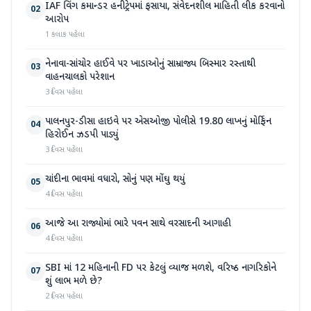
IAF વિંગ કમાન્ડર હનીટ્રેપમાં ફસાયા, સંવેદનશીલ માહિતી લીક કરવાનો
02
આરોપ
1 કલાક પહેલા
નેનાવા-સાંચોર હાઈવે પર ખાડાઓનું સામ્રાજ્ય બિસ્માર રસ્તાથી
03
વાહનચાલકો પરેશાન
3 દિવસ પહેલા
પાલનપુર-ડીસા હાઇવે પર એસઓજી પોલીસે 19.80 લાખનું મોર્ફિન
04
હિરોઈન ઝડપી પાડ્યું
3 દિવસ પહેલા
ચાંદીના ભાવમાં વધારો, સોનું પણ મોંઘુ થયું
05
4 દિવસ પહેલા
આજે આ રાજ્યોમાં ભારે પવન સાથે વરસાદની આગાહી
06
4 દિવસ પહેલા
SBI માં 12 મહિનાની FD પર કેટલું વ્યાજ મળશે, વરિષ્ઠ નાગરિકોને
07
શું લાભ મળે છે?
2 દિવસ પહેલા