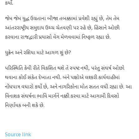
કર્યો.
જેમ જેમ યુદ્ધ ઉગ્રતાના બીજા તબક્કામાં પ્રવેશી રહ્યું છે, તેમ તેમ
આંતરરાષ્ટ્રીય સમુદાય ઉચ્ચ ચેતવણી પર રહે છે, હિંસાને ઓછી
કરવાના રાજદ્વારી પ્રયાસો વેગ મેળવવામાં નિષ્ફળ રહ્યા છે.
યુક્રેન અને રશિયા માટે આગળ શું છે?
પરિસ્થિતિ કેવી રીતે વિકસિત થશે તે સ્પષ્ટ નથી, પરંતુ સંઘર્ષ ઓછો
થવાના કોઈ સંકેત દેખાતા નથી. બંને પક્ષોએ લશ્કરી કાર્યવાહીમાં
નોંધપાત્ર વધારો કર્યો છે, અને નાગરિકોના મોત સતત વધી રહ્યા છે. આ
વિનાશક સંઘર્ષના ભાવિ માર્ગને નક્કી કરવા માટે આગામી દિવસો
નિર્ણાયક બની શકે છે.
Source link