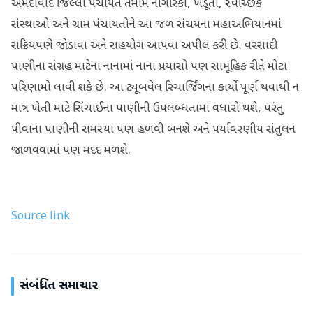
અમદાવાદ જિલ્લા પંચાયત તમામ નાગરિકો, ખેડૂતો, સ્વૈચ્છિક
સંસ્થાઓ અને ગ્રામ પંચાયતોને આ જળ સંચયના મહાઅભિયાનમાં
સક્રિયપણે જોડાવા અને સહયોગ આપવા અપીલ કરી છે. વરસાદી
પાણીના સંગ્રહ માટેના નાનામાં નાના પ્રયાસો પણ સામૂહિક રીતે મોટા
પરિણામો લાવી શકે છે. આ ટ્યૂબવેલ રિચાર્જિંગના કાર્યો પૂર્ણ થવાથી ન
માત્ર ખેતી માટે સિંચાઈના પાણીની ઉપલબ્ધતામાં વધારો થશે, પરંતુ
પીવાના પાણીની સમસ્યા પણ હળવી બનશે અને પર્યાવરણીય સંતુલન
જાળવવામાં પણ મદદ મળશે.
Source link
સંબંધિત સમાચાર