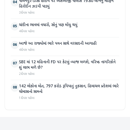
પાલનપુર-ડીસા હાઇવે પર એસઓજી પોલીસે 19.80 લાખનું મોર્ફિન
04
હિરોઈન ઝડપી પાડ્યું
3 દિવસ પહેલા
ચાંદીના ભાવમાં વધારો, સોનું પણ મોંઘુ થયું
05
4 દિવસ પહેલા
આજે આ રાજ્યોમાં ભારે પવન સાથે વરસાદની આગાહી
06
4 દિવસ પહેલા
SBI માં 12 મહિનાની FD પર કેટલું વ્યાજ મળશે, વરિષ્ઠ નાગરિકોને
07
શું લાભ મળે છે?
2 દિવસ પહેલા
142 લોકોના મોત, 797 કરોડ રૂપિયાનું નુકસાન, હિમાચલ પ્રદેશમાં ભારે
08
ચોમાસાનો સામનો
1 દિવસ પહેલા