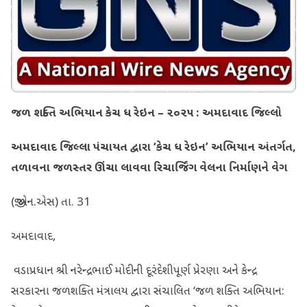
જળ શક્તિ અભિયાન કેચ ધ રેઇન – ૨૦૨૫ : અમદાવાદ જિલ્લો
અમદાવાદ જિલ્લા પંચાયત દ્વારા ‘કેચ ધ રેઇન’ અભિયાન અંતર્ગત,
તળાવના જળસ્તર ઊંચા લાવવા રિચાર્જિંગ વેલના નિર્માણને વેગ
(જી.એન.એસ) તા. 31
અમદાવાદ,
વડાપ્રધાન શ્રી નરેન્દ્રભાઈ મોદીની દૂરંદેશીપૂર્ણ પ્રેરણા અને કેન્દ્ર
સરકારના જળશક્તિ મંત્રાલય દ્વારા સંચાલિત ‘જળ શક્તિ અભિયાન: