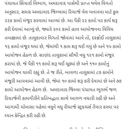
પંચાયત સિંચાઈ વિભાગ, અમદાવાદ પાસેથી પ્રાપ્ત થયેલ વિગતો
અનુસાર, સમગ્ર અમદાવાદ જિલ્લામાં રિચાર્જ વેલ બનાવવા માટે કુલ
૨૨૪ કામો મંજૂર કરવામાં આવ્યાં છે. આ પૈકી ૨૨ કામો પર કાર્ય શરૂ
કરી દેવામાં આવ્યું છે, જ્યારે ૨૦૨ કામો હાલ આયોજનના વિવિધ
તબક્કામાં છે. તાલુકાવાર વિગતો જોવામાં આવે તો, દસ્ક્રોઈ તાલુકામાં
૧૬ કામો મંજૂર થયાં છે, જેમાંથી ૧ કામ શરૂ થઈ ગયું છે અને ૧૫ કામો
આયોજન હેઠળ છે. સાણંદ તાલુકામાં સૌથી વધુ ૧૨૧ કામો મંજૂર
કરાયાં છે, જે પૈકી ૧૧ કામો શરૂ થઈ ચૂક્યાં છે અને ૧૧૦ કામોનું
આયોજન ચાલી રહ્યું છે. તે જ રીતે, બાવળા તાલુકામાં ૮૭ કામોને
મંજૂરી આપવામાં આવી છે, જેમાં ૧૦ કામો શરૂ કરી દેવાયાં છે અને ૭૭
કામો આયોજન હેઠળ છે. અમદાવાદ જિલ્લા પંચાયત ભૂગર્ભ જળ
રિચાર્જની કામગીરીને પ્રતિબદ્ધતા સાથે આગળ વધારી રહી છે અને
આગામી ચોમાસા પહેલાં વધુને વધુ રીચાર્જ સ્ટ્રક્ચર્સ તૈયાર કરવા પર
ધ્યાન કેન્દ્રિત કરી રહી છે.