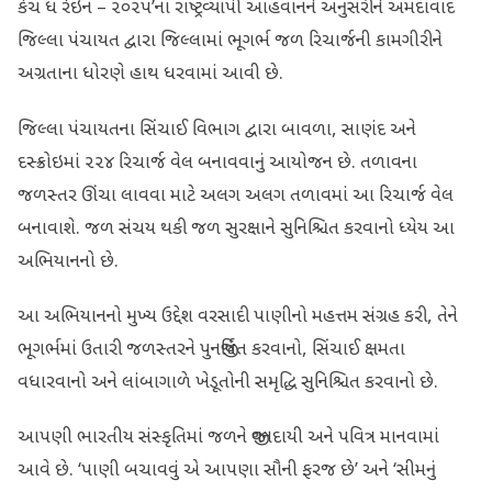
કેચ ધ રેઇન – ૨૦૨૫’ના રાષ્ટ્રવ્યાપી આહવાનને અનુસરીને અમદાવાદ
જિલ્લા પંચાયત દ્વારા જિલ્લામાં ભૂગર્ભ જળ રિચાર્જની કામગીરીને
અગ્રતાના ધોરણે હાથ ધરવામાં આવી છે.
જિલ્લા પંચાયતના સિંચાઈ વિભાગ દ્વારા બાવળા, સાણંદ અને
દસ્ક્રોઇમાં ૨૨૪ રિચાર્જ વેલ બનાવવાનું આયોજન છે. તળાવના
જળસ્તર ઊંચા લાવવા માટે અલગ અલગ તળાવમાં આ રિચાર્જ વેલ
બનાવાશે. જળ સંચય થકી જળ સુરક્ષાને સુનિશ્ચિત કરવાનો ધ્યેય આ
અભિયાનનો છે.
આ અભિયાનનો મુખ્ય ઉદ્દેશ વરસાદી પાણીનો મહત્તમ સંગ્રહ કરી, તેને
ભૂગર્ભમાં ઉતારી જળસ્તરને પુનર્જીવિત કરવાનો, સિંચાઈ ક્ષમતા
વધારવાનો અને લાંબાગાળે ખેડૂતોની સમૃદ્ધિ સુનિશ્ચિત કરવાનો છે.
આપણી ભારતીય સંસ્કૃતિમાં જળને જીવનદાયી અને પવિત્ર માનવામાં
આવે છે. ‘પાણી બચાવવું એ આપણા સૌની ફરજ છે’ અને ‘સીમનું