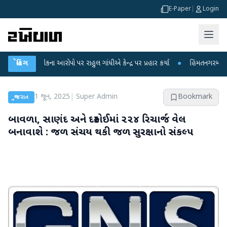
E-Paper
|
Login
કના આરોપો પર રાહુલ ગાંધીએ કેન્દ્ર પર પ્રહાર કર્યા
બ્રેકિંગ
●
હિંમતનગરમાં રહસ્યમય વાયરસ
1 જૂન, 2025
|
Super Admin
Bookmark
ગુજરાત
બાવળા, સાણંદ અને દસ્ક્રોઈમાં ૨૨૪ રિચાર્જ વેલ
બનાવાશે : જળ સંચય થકી જળ સુરક્ષાનો સંકલ્પ