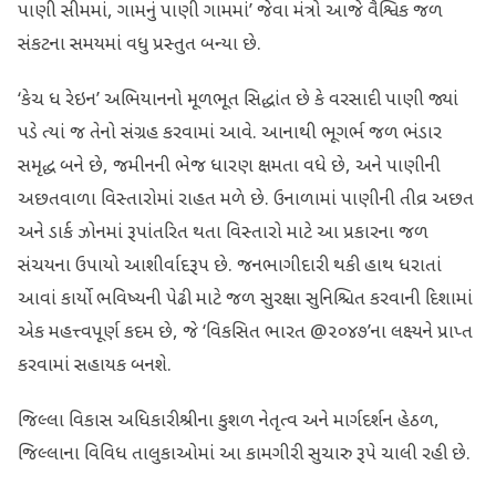
પાણી સીમમાં, ગામનું પાણી ગામમાં’ જેવા મંત્રો આજે વૈશ્વિક જળ
સંકટના સમયમાં વધુ પ્રસ્તુત બન્યા છે.
‘કેચ ધ રેઇન’ અભિયાનનો મૂળભૂત સિદ્ધાંત છે કે વરસાદી પાણી જ્યાં
પડે ત્યાં જ તેનો સંગ્રહ કરવામાં આવે. આનાથી ભૂગર્ભ જળ ભંડાર
સમૃદ્ધ બને છે, જમીનની ભેજ ધારણ ક્ષમતા વધે છે, અને પાણીની
અછતવાળા વિસ્તારોમાં રાહત મળે છે. ઉનાળામાં પાણીની તીવ્ર અછત
અને ડાર્ક ઝોનમાં રૂપાંતરિત થતા વિસ્તારો માટે આ પ્રકારના જળ
સંચયના ઉપાયો આશીર્વાદરૂપ છે. જનભાગીદારી થકી હાથ ધરાતાં
આવાં કાર્યો ભવિષ્યની પેઢી માટે જળ સુરક્ષા સુનિશ્ચિત કરવાની દિશામાં
એક મહત્ત્વપૂર્ણ કદમ છે, જે ‘વિકસિત ભારત @૨૦૪૭’ના લક્ષ્યને પ્રાપ્ત
કરવામાં સહાયક બનશે.
જિલ્લા વિકાસ અધિકારીશ્રીના કુશળ નેતૃત્વ અને માર્ગદર્શન હેઠળ,
જિલ્લાના વિવિધ તાલુકાઓમાં આ કામગીરી સુચારુ રૂપે ચાલી રહી છે.