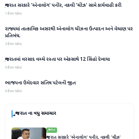
ગુજરાત સરકારે 'એનાલોગ' પનીર, નકલી 'ચીઝ' સામે કાર્યવાહી કરી
ગુજરાત
1 દિવસ પહેલા
રાજ્યમાં તાત્કાલિક અસરથી એનાલોગ ચીઝના ઉત્પાદન અને વેચાણ પર
ગુજરાત
પ્રતિબંધ.
2 દિવસ પહેલા
ગુજરાતમાં વરસાદ વચ્ચે રસ્તા પર એકસાથે 12 સિંહો દેખાયા
ગુજરાત
5 દિવસ પહેલા
ભાજપના ઉમેદવાર સતિષ પટેલની જીત
ગુજરાત
5 દિવસ પહેલા
ગુજરાત
ના વધુ સમાચાર
ગુજરાત
ગુજરાત સરકારે 'એનાલોગ' પનીર, નકલી 'ચીઝ'