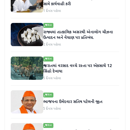
સામે કાર્યવાહી કરી
1 દિવસ પહેલા
ગુજરાત
રાજ્યમાં તાત્કાલિક અસરથી એનાલોગ ચીઝના
ઉત્પાદન અને વેચાણ પર પ્રતિબંધ.
2 દિવસ પહેલા
ગુજરાત
ગુજરાતમાં વરસાદ વચ્ચે રસ્તા પર એકસાથે 12
સિંહો દેખાયા
5 દિવસ પહેલા
ગુજરાત
ભાજપના ઉમેદવાર સતિષ પટેલની જીત
5 દિવસ પહેલા
ગુજરાત