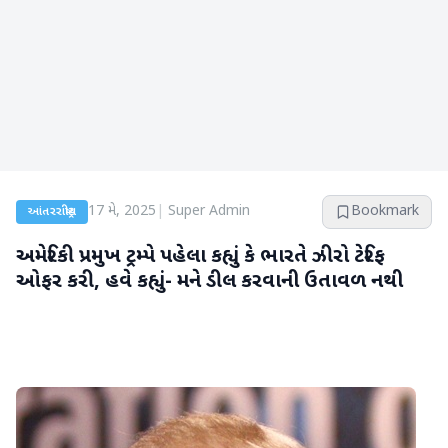
17 મે, 2025
|
Super Admin
Bookmark
આંતરરાષ્ટ્રીય
અમેરિકી પ્રમુખ ટ્રમ્પે પહેલા કહ્યું કે ભારતે ઝીરો ટેરિફ
ઓફર કરી, હવે કહ્યું- મને ડીલ કરવાની ઉતાવળ નથી