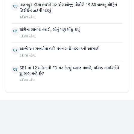
પાલનપુર-ડીસા હાઇવે પર એસઓજી પોલીસે 19.80 લાખનું મોર્ફિન
05
હિરોઈન ઝડપી પાડ્યું
4 દિવસ પહેલા
ચાંદીના ભાવમાં વધારો, સોનું પણ મોંઘુ થયું
06
5 દિવસ પહેલા
આજે આ રાજ્યોમાં ભારે પવન સાથે વરસાદની આગાહી
07
6 દિવસ પહેલા
SBI માં 12 મહિનાની FD પર કેટલું વ્યાજ મળશે, વરિષ્ઠ નાગરિકોને
08
શું લાભ મળે છે?
4 દિવસ પહેલા