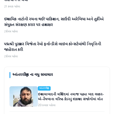
સહયોગની ચર્ચા
21 કલાક પહેલા
ઇસ્લામિક નાટોની રચના થઈ! પાકિસ્તાન, સાઉદી અરેબિયા અને તુર્કીએ
આંતરરાષ્ટ્રીય
સંયુક્ત સંરક્ષણ કરાર પર હસ્તાક્ષર
2 દિવસ પહેલા
પદ્મશ્રી પુરસ્કાર વિજેતા રેમો ફર્નાન્ડીસે લાઇવ કોન્સર્ટમાંથી નિવૃત્તિની
આંતરરાષ્ટ્રીય
જાહેરાત કરી
2 દિવસ પહેલા
આંતરરાષ્ટ્રીય
ના વધુ સમાચાર
આંતરરાષ્ટ્રીય
ઇસ્લામાબાદની મસ્જિદમાં નમાજ પઢ્યા બાદ લશ્કર-
એ-તૈયબાના વરિષ્ઠ કેડરનું શંકાસ્પદ સંજોગોમાં મોત
20 કલાક પહેલા