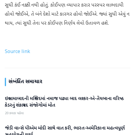
સુધી કંઈ નક્કી નથી હોતું. કોઈપણ વ્યાપાર કરાર પરસ્પર લાભદાયી
હોવો જોઈએ, તે બંને દેશો માટે કારગર હોવો જોઈએ. જ્યાં સુધી એવું ન
થાય, ત્યાં સુધી તેના પર કોઈપણ નિર્ણય લેવો ઉતાવળ હશે.
Source link
સંબંધિત સમાચાર
ઇસ્લામાબાદની મસ્જિદમાં નમાજ પઢ્યા બાદ લશ્કર-એ-તૈયબાના વરિષ્ઠ
આંતરરાષ્ટ્રીય
કેડરનું શંકાસ્પદ સંજોગોમાં મોત
20 કલાક પહેલા
જેડી વાન્સે પીએમ મોદી સાથે વાત કરી, ભારત-અમેરિકાના મહત્વપૂર્ણ
આંતરરાષ્ટ્રીય