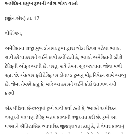
અમેરિકન પ્રમુખ ટ્રમ્પની ગોળ ગોળ વાતો
(જી.એન.એસ) તા. 17
વોશિંગ્ટન,
અમેરિકાના રાષ્ટ્રપ્રમુખ ડોનાલ્ડ ટ્રમ્પ દ્વારા થોડા દિવસ પહેલાં ભારત
સાથે કરેલા કરારને લઈને દાવો કર્યો હતો કે, ભારતે અમેરિકાની ઝીરો
ટેરિફની ઓફર આપી છે. પરંતુ, હવે તેમના સૂર બદલાતા જોવા મળી
રહ્યા છે. એકવાર ફરી ટેરિફ પર ડોનાલ્ડ ટ્રમ્પનું મોટું નિવેદન સામે આવ્યું
છે. જેમાં તેમણે કહ્યું કે, મારે આ કરારને લઈને કોઈ ઉતાવળ નથી
કરવી.
એક મીડિયા ઈન્ટરવ્યુમાં ટ્રમ્પે દાવો કર્યો હતો કે, ‘ભારતે અમેરિકન
વસ્તુઓ પર પણ ટેરિફ ખતમ કરવાની રજૂઆત કરી છે. ટ્રમ્પે આ
પગલાને ઐતિહાસિક વ્યાપારિક જીત જણાવતા કહ્યું કે, તે વેપાર કરવાનું