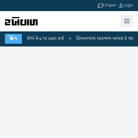
E-Paper
|
Login
ન્દ્ર પર પ્રહાર કર્યા
બ્રેકિંગ
●
હિંમતનગરમાં રહસ્યમય વાયરસ કે ચાંદીપુરા? 6 બાળકોના મ