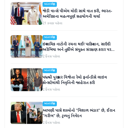
આંતરરાષ્ટ્રીય
જેડી વાન્સે પીએમ મોદી સાથે વાત કરી, ભારત-
અમેરિકાના મહત્વપૂર્ણ સહયોગની ચર્ચા
21 કલાક પહેલા
આંતરરાષ્ટ્રીય
ઇસ્લામિક નાટોની રચના થઈ! પાકિસ્તાન, સાઉદી
અરેબિયા અને તુર્કીએ સંયુક્ત સંરક્ષણ કરાર પર
હસ્તાક્ષર
2 દિવસ પહેલા
આંતરરાષ્ટ્રીય
પદ્મશ્રી પુરસ્કાર વિજેતા રેમો ફર્નાન્ડીસે લાઇવ
કોન્સર્ટમાંથી નિવૃત્તિની જાહેરાત કરી
2 દિવસ પહેલા
આંતરરાષ્ટ્રીય
આપણી પાસે શસ્ત્રોનો "વિશાળ ભંડાર" છે, ઈરાન
"ગરીબ" છે, ટ્રમ્પનું નિવેદન
2 દિવસ પહેલા