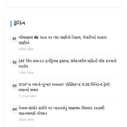
ટ્રેન્ડિંગ
ખીમાણામાં જાહેર રસ્તા પર ગંદા પાણીનો નિકાલ, વેપારીઓ આકરા
01
પાણીએ
2 દિવસ પહેલા
IAF વિંગ કમાન્ડર હનીટ્રેપમાં ફસાયા, સંવેદનશીલ માહિતી લીક કરવાનો
02
આરોપ
1 દિવસ પહેલા
‘KGF’ના યશનો ખૂંખાર અવતાર! ‘ટોક્સિક’ના 4:38 મિનિટના ટ્રેલરે
03
મચાવ્યો ધમાલ
17 કલાક પહેલા
નેનાવા-સાંચોર હાઈવે પર ખાડાઓનું સામ્રાજ્ય બિસ્માર રસ્તાથી
04
વાહનચાલકો પરેશાન
4 દિવસ પહેલા