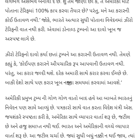
લગભગ અસંભવ બનાવી દે છે. શું તમે જાણો છો કે, તે અમેરિકા માટે
પોતાના ટેરિફમાં 100% કાપ કરવા તૈયાર છે? પરંતુ, મને આ કરારની
કોઈ ઉતાવળ નથી.’ જોકે, ભારતે અત્યાર સુધી પોતાના નિવેદનમાં ઝીરો
ટેરિફની વાત નથી કરી. એવામાં ડોનાલ્ડ ટ્રમ્પનો આ દાવો ખૂબ જ
અસ્પષ્ટ લાગે છે.
ઝીરો ટેરિફનો દાવો કર્યા છતાં ટ્રમ્પને આ કરારની ઉતાવળ નથી. તેમણે
કહ્યું કે, ‘કોઈપણ કરારને ઔપચારિક રૂપ આપવાની ઉતાવળ નથી.
પરંતુ, આ કરાર જલ્દી થશે. દરેક અમારી સાથે કરાર કરવા ઈચ્છે છે.
બાકી દેશો સાથે પણ કરાર ખૂબ નજીકના સમયમાં કરવામાં આવશે.’
અમેરિકી પ્રમુખ ટ્રમ્પ ની ગોળ ગોળ વાતો બાદ હવે આ બાબતે ભારતનું
નિવેદન પણ સામે આવ્યું છે. પત્રકારો સાથે વાત કરતા વિદેશ મંત્રી એસ.
જયશંકરે સ્પષ્ટતા કરી કે, અમેરિકા સાથે વ્યાપાર વાર્તા શરૂ છે, જટીલ
છે અને હજુ સમાપ્ત નથી થઈ. ભારત અને અમેરિકાની વચ્ચે વ્યાપાર
વાર્તા શરૂ છે. આ જટીલ ચર્ચા છે. જ્યાં સુધી બધું નક્કી ન થઈ જાય, ત્યાં