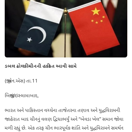
ડબલ ઢોલકી ચીનની હકીકત આવી સામે
(જી.એન.એસ) તા.11
બિજીંગ/ઇસ્લામાબાદ,
ભારત અને પાકિસ્તાન વચ્ચેના તાજેતરના તણાવ અને યુદ્ધવિરામની
જાહેરાત બાદ ચીનનું વલણ દ્વિધાભર્યું અને “બેવડા ખેલ” સમાન જોવા
મળી રહ્યું છે. એક તરફ ચીન ભારપૂર્વક શાંતિ અને યુદ્ધવિરામને સમર્થન