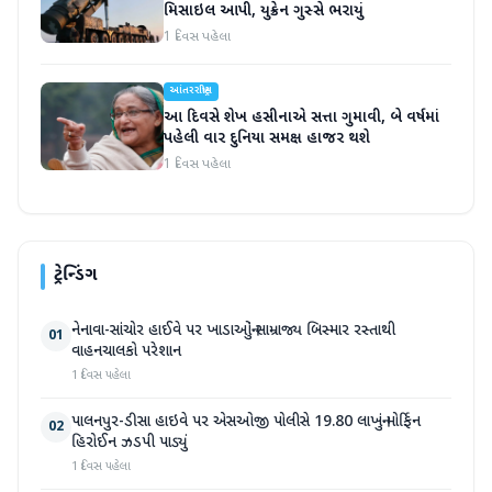
મિસાઇલ આપી, યુક્રેન ગુસ્સે ભરાયું
1 દિવસ પહેલા
આંતરરાષ્ટ્રીય
આ દિવસે શેખ હસીનાએ સત્તા ગુમાવી, બે વર્ષમાં
પહેલી વાર દુનિયા સમક્ષ હાજર થશે
1 દિવસ પહેલા
ટ્રેન્ડિંગ
નેનાવા-સાંચોર હાઈવે પર ખાડાઓનું સામ્રાજ્ય બિસ્માર રસ્તાથી
01
વાહનચાલકો પરેશાન
1 દિવસ પહેલા
પાલનપુર-ડીસા હાઇવે પર એસઓજી પોલીસે 19.80 લાખનું મોર્ફિન
02
હિરોઈન ઝડપી પાડ્યું
1 દિવસ પહેલા