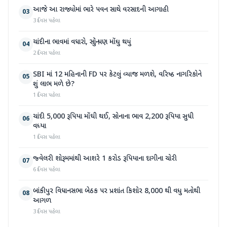
આજે આ રાજ્યોમાં ભારે પવન સાથે વરસાદની આગાહી
03
3 દિવસ પહેલા
ચાંદીના ભાવમાં વધારો, સોનું પણ મોંઘુ થયું
04
2 દિવસ પહેલા
SBI માં 12 મહિનાની FD પર કેટલું વ્યાજ મળશે, વરિષ્ઠ નાગરિકોને
05
શું લાભ મળે છે?
1 દિવસ પહેલા
ચાંદી 5,000 રૂપિયા મોંઘી થઈ, સોનાના ભાવ 2,200 રૂપિયા સુધી
06
વધ્યા
1 દિવસ પહેલા
જ્વેલરી શોરૂમમાંથી આશરે 1 કરોડ રૂપિયાના દાગીના ચોરી
07
6 દિવસ પહેલા
બાંકીપુર વિધાનસભા બેઠક પર પ્રશાંત કિશોર 8,000 થી વધુ મતોથી
08
આગળ
3 દિવસ પહેલા