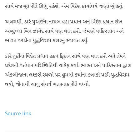
સાથે મજબૂત રીતે ઊભું રહેશે, એમ વિદેશ કાર્યાલયે જણાવ્યું હતું.
અલગથી, ડારે યુએઈના નાયબ વડા પ્રધાન અને વિદેશ પ્રધાન શેખ
અબ્દુલ્લા બિન ઝાયેદ સાથે પણ વાત કરી, જેમણે પાકિસ્તાન અને
ભારત વચ્ચેના યુદ્ધવિરામ કરારનું સ્વાગત કર્યું.
ડારે તુર્કીના વિદેશ પ્રધાન હકન ફિદાન સાથે પણ વાત કરી અને તેમને
પ્રદેશની વર્તમાન પરિસ્થિતિથી વાકેફ કર્યા. ભારત અને પાકિસ્તાન દ્વારા
એકબીજાના લશ્કરી સ્થળો પર હુમલો કર્યાના કલાકો પછી યુદ્ધવિરામ
થયો, જેનાથી ચાલુ સંઘર્ષ ખતરનાક રીતે વધ્યો.
Source link