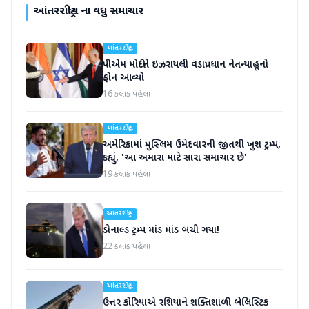
આંતરરાષ્ટ્રીય
ના વધુ સમાચાર
આંતરરાષ્ટ્રીય
પીએમ મોદીને ઇઝરાયલી વડાપ્રધાન નેતન્યાહૂનો
ફોન આવ્યો
16 કલાક પહેલા
આંતરરાષ્ટ્રીય
અમેરિકામાં મુસ્લિમ ઉમેદવારની જીતથી ખુશ ટ્રમ્પ,
કહ્યું, 'આ અમારા માટે સારા સમાચાર છે'
19 કલાક પહેલા
આંતરરાષ્ટ્રીય
ડોનાલ્ડ ટ્રમ્પ માંડ માંડ બચી ગયા!
22 કલાક પહેલા
આંતરરાષ્ટ્રીય
ઉત્તર કોરિયાએ રશિયાને શક્તિશાળી બેલિસ્ટિક