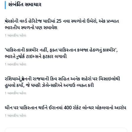
સંબંધિત સમાચાર
યુનેસ્કોની વર્લ્ડ હેરિટેજ યાદીમાં 25 નવા સ્થળોનો ઉમેરો, એક પ્રખ્યાત
આંતરરાષ્ટ્રીય
ભારતીય સ્થળનો પણ સમાવેશ
1 અઠવાડિયા પહેલા
'પાકિસ્તાની કાશ્મીર નહીં, ફક્ત પાકિસ્તાન કબજા હેઠળનું કાશ્મીર',
આંતરરાષ્ટ્રીય
ભારતે ન્યૂયોર્ક ટાઇમ્સને ફટકાર લગાવી
1 અઠવાડિયા પહેલા
રશિયાએ યુક્રેનની રાજધાની કિવ સહિત અનેક શહેરો પર મિસાઇલોથી
આંતરરાષ્ટ્રીય
હુમલો કર્યો, જે ધમકી ઝેલેન્સકીએ અગાઉ વ્યક્ત કરી
1 અઠવાડિયા પહેલા
ચીન પર પાકિસ્તાન થઈને ઈરાનમાં 400 રોકેટ લોન્ચર મોકલવાનો આરોપ
આંતરરાષ્ટ્રીય
1 અઠવાડિયા પહેલા