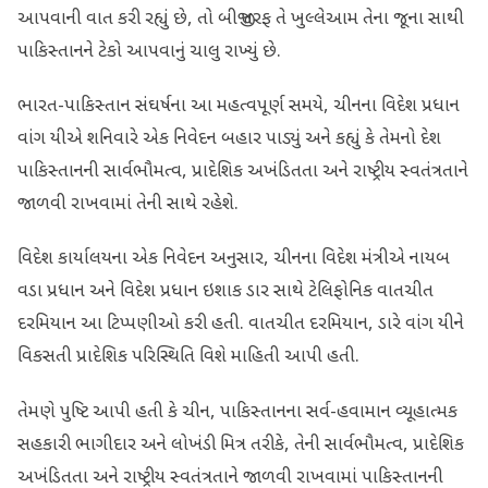
આપવાની વાત કરી રહ્યું છે, તો બીજી તરફ તે ખુલ્લેઆમ તેના જૂના સાથી
પાકિસ્તાનને ટેકો આપવાનું ચાલુ રાખ્યું છે.
ભારત-પાકિસ્તાન સંઘર્ષના આ મહત્વપૂર્ણ સમયે, ચીનના વિદેશ પ્રધાન
વાંગ યીએ શનિવારે એક નિવેદન બહાર પાડ્યું અને કહ્યું કે તેમનો દેશ
પાકિસ્તાનની સાર્વભૌમત્વ, પ્રાદેશિક અખંડિતતા અને રાષ્ટ્રીય સ્વતંત્રતાને
જાળવી રાખવામાં તેની સાથે રહેશે.
વિદેશ કાર્યાલયના એક નિવેદન અનુસાર, ચીનના વિદેશ મંત્રીએ નાયબ
વડા પ્રધાન અને વિદેશ પ્રધાન ઇશાક ડાર સાથે ટેલિફોનિક વાતચીત
દરમિયાન આ ટિપ્પણીઓ કરી હતી. વાતચીત દરમિયાન, ડારે વાંગ યીને
વિકસતી પ્રાદેશિક પરિસ્થિતિ વિશે માહિતી આપી હતી.
તેમણે પુષ્ટિ આપી હતી કે ચીન, પાકિસ્તાનના સર્વ-હવામાન વ્યૂહાત્મક
સહકારી ભાગીદાર અને લોખંડી મિત્ર તરીકે, તેની સાર્વભૌમત્વ, પ્રાદેશિક
અખંડિતતા અને રાષ્ટ્રીય સ્વતંત્રતાને જાળવી રાખવામાં પાકિસ્તાનની