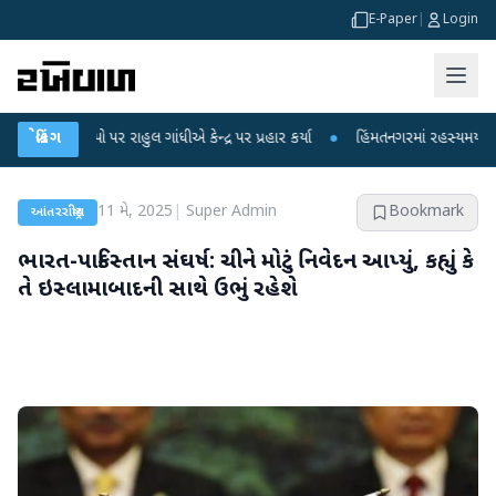
E-Paper
|
Login
 પર રાહુલ ગાંધીએ કેન્દ્ર પર પ્રહાર કર્યા
બ્રેકિંગ
●
હિંમતનગરમાં રહસ્યમય વાયરસ કે ચાંદ
11 મે, 2025
|
Super Admin
Bookmark
આંતરરાષ્ટ્રીય
ભારત-પાકિસ્તાન સંઘર્ષ: ચીને મોટું નિવેદન આપ્યું, કહ્યું કે
તે ઇસ્લામાબાદની સાથે ઉભું રહેશે