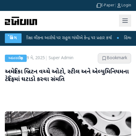
E-Paper
|
Login
ક્ષા લીકના આરોપો પર રાહુલ ગાંધીએ કેન્દ્ર પર પ્રહાર કર્યા
બ્રેકિંગ
●
હિંમતનગરમાં રહસ્યમય
9 મે, 2025
|
Super Admin
Bookmark
આંતરરાષ્ટ્રીય
અમેરિકા બ્રિટન વચ્ચે ઓટો, સ્ટીલ અને એલ્યુમિનિયમના
ટેરિફમાં ઘટાડો કરવા સંમતિ