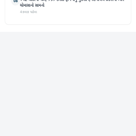
08
ચોમાસાનો સામનો
4 કલાક પહેલા