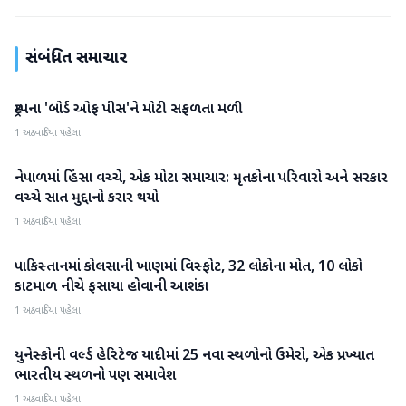
સંબંધિત સમાચાર
ટ્રમ્પના 'બોર્ડ ઓફ પીસ'ને મોટી સફળતા મળી
આંતરરાષ્ટ્રીય
1 અઠવાડિયા પહેલા
નેપાળમાં હિંસા વચ્ચે, એક મોટા સમાચાર: મૃતકોના પરિવારો અને સરકાર
આંતરરાષ્ટ્રીય
વચ્ચે સાત મુદ્દાનો કરાર થયો
1 અઠવાડિયા પહેલા
પાકિસ્તાનમાં કોલસાની ખાણમાં વિસ્ફોટ, 32 લોકોના મોત, 10 લોકો
આંતરરાષ્ટ્રીય
કાટમાળ નીચે ફસાયા હોવાની આશંકા
1 અઠવાડિયા પહેલા
યુનેસ્કોની વર્લ્ડ હેરિટેજ યાદીમાં 25 નવા સ્થળોનો ઉમેરો, એક પ્રખ્યાત
આંતરરાષ્ટ્રીય
ભારતીય સ્થળનો પણ સમાવેશ
1 અઠવાડિયા પહેલા