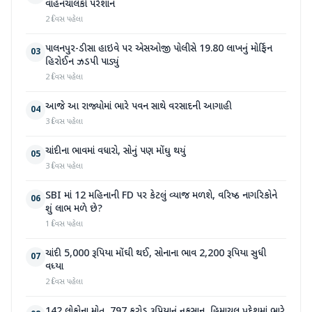
વાહનચાલકો પરેશાન
2 દિવસ પહેલા
પાલનપુર-ડીસા હાઇવે પર એસઓજી પોલીસે 19.80 લાખનું મોર્ફિન
03
હિરોઈન ઝડપી પાડ્યું
2 દિવસ પહેલા
આજે આ રાજ્યોમાં ભારે પવન સાથે વરસાદની આગાહી
04
3 દિવસ પહેલા
ચાંદીના ભાવમાં વધારો, સોનું પણ મોંઘુ થયું
05
3 દિવસ પહેલા
SBI માં 12 મહિનાની FD પર કેટલું વ્યાજ મળશે, વરિષ્ઠ નાગરિકોને
06
શું લાભ મળે છે?
1 દિવસ પહેલા
ચાંદી 5,000 રૂપિયા મોંઘી થઈ, સોનાના ભાવ 2,200 રૂપિયા સુધી
07
વધ્યા
2 દિવસ પહેલા
142 લોકોના મોત, 797 કરોડ રૂપિયાનું નુકસાન, હિમાચલ પ્રદેશમાં ભારે