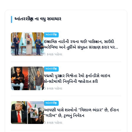
આંતરરાષ્ટ્રીય
ના વધુ સમાચાર
આંતરરાષ્ટ્રીય
ઇસ્લામિક નાટોની રચના થઈ! પાકિસ્તાન, સાઉદી
અરેબિયા અને તુર્કીએ સંયુક્ત સંરક્ષણ કરાર પર
હસ્તાક્ષર
1 કલાક પહેલા
આંતરરાષ્ટ્રીય
પદ્મશ્રી પુરસ્કાર વિજેતા રેમો ફર્નાન્ડીસે લાઇવ
કોન્સર્ટમાંથી નિવૃત્તિની જાહેરાત કરી
5 કલાક પહેલા
આંતરરાષ્ટ્રીય
આપણી પાસે શસ્ત્રોનો "વિશાળ ભંડાર" છે, ઈરાન
"ગરીબ" છે, ટ્રમ્પનું નિવેદન
5 કલાક પહેલા