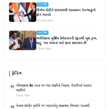
આંતરરાષ્ટ્રીય
પીએમ મોદીને ઇઝરાયલી વડાપ્રધાન નેતન્યાહૂનો
ફોન આવ્યો
23 કલાક પહેલા
આંતરરાષ્ટ્રીય
અમેરિકામાં મુસ્લિમ ઉમેદવારની જીતથી ખુશ ટ્રમ્પ,
કહ્યું, 'આ અમારા માટે સારા સમાચાર છે'
1 દિવસ પહેલા
ટ્રેન્ડિંગ
ખીમાણામાં જાહેર રસ્તા પર ગંદા પાણીનો નિકાલ, વેપારીઓ આકરા
01
પાણીએ
4 કલાક પહેલા
નેનાવા-સાંચોર હાઈવે પર ખાડાઓનું સામ્રાજ્ય બિસ્માર રસ્તાથી
02