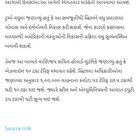
આગામી દિવસોમાં આ અંગેની વિગતવાર માહિતી આપવામાં આવશે.
ટ્રમ્પે વધુમાં જણાવ્યું હતું કે આ સમજૂતીથી બ્રિટનને વધુ પ્રમાણમાં
ગોમાંસ અને ઇથેનોલની નિકાસ કરી શકાશે. જેના કારણે કસ્ટમ્સના
માધ્યમથી અમેરિકાની વસ્તુઓની નિકાસની પ્રક્રિયા વધુ સુવ્યવસ્થિત
બનાવી શકાશે.
તેમજ આ બાબતે વાણિજય સચિવ હોવાર્ડ લુટનિકે જણાવ્યું હતું કે
બેઝલાઇન ૧૦ ટકા ટેરિફ યથાવત રહેશે. બ્રિટનના અધિકારીઓના
જણાવ્યા અનુસાર ૧,૦૦,૦૦૦ વાહનાના ક્વોટા પર ટેરિફ ૨૭.૫ ટકાથી
ઘટી ૧૦ ટકા થઇ જશે. જ્યારે સ્ટીલ અને એલ્યુમિનિયમની આયાત ડયુટી
૨૫ ટકાથી ઘટી શૂન્ય થઇ જશે.
Source link