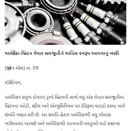
અમેરિકા-બ્રિટન વેપાર સમજૂતીને અંતિમ સ્વરૂપ આપવાનું બાકી
(જી.એન.એસ) તા. 09
વોશિંગ્ટન,
અમેરિકન પ્રમુખ ડોનાલ્ડ ટ્રમ્પે બ્રિટનની સાથે વધુ એક વેપાર સમજૂતીમાં
બ્રિટનના ઓટો, સ્ટીલ અને એલ્યુમિનિયમ પર ટેરિફમાં ઘટાડો કરવા અંગે
સંમતિ વ્યક્ત કરી છે. આ સંમતિ હેઠળ અમેરિકાથી વધુ ગોમાંસ
ખરીદવામાં આવશે અને અમેરિકાથી આવનારી વસ્તુઓ માટે કસ્ટમ્સ