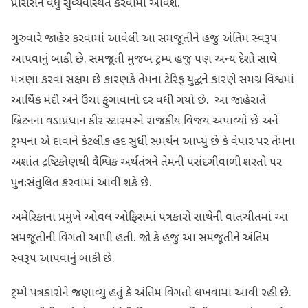
પ્રોસેસને વધુ સુવ્યવસ્થિત કરવામાં આવશે.
ગુરુવારે જાહેર કરવામાં આવેલી આ સમજૂતીને હજુ અંતિમ સ્વરૂપ
આપવાનું બાકી છે. સમજૂતી મુજબ ટ્રમ્પ હજુ પણ અન્ય દેશો સાથે
મંત્રણા કરવા સક્ષમ છે કારણકે તેમના ટેરિફ યુદ્ધને કારણે સમગ્ર વિશ્વમાં
આર્થિક મંદી અને ઉંચા ફુગાવાનો દર વધી ગયો છે. આ જાહેરાતે
બ્રિટનના વડાપ્રધાન કીર સ્ટારમરને રાજકીય વિજય અપાવ્યો છે અને
ટ્રમ્પના એ દાવાને કેટલીક હદ સુધી સમર્થન આપ્યું છે કે વેપાર પર તેમના
અશાંત દ્રષ્ટિકોણથી વૈશ્વિક અર્થતંત્રને તેમની પસંદગીવાળી શરતો પર
પુનઃસંતુલિત કરવામાં આવી શકે છે.
અમેરિકાના પ્રમુખે ઓવલ ઓફિસમાં પત્રકારો સાથેની વાતચીતમાં આ
સમજૂતીની વિગતો આપી હતી. જો કે હજુ આ સમજૂતીને અંતિમ
સ્વરૂપ આપવાનું બાકી છે.
ટ્રમ્પે પત્રકારોને જણાવ્યું હતું કે અંતિમ વિગતો લખવામાં આવી રહી છે.