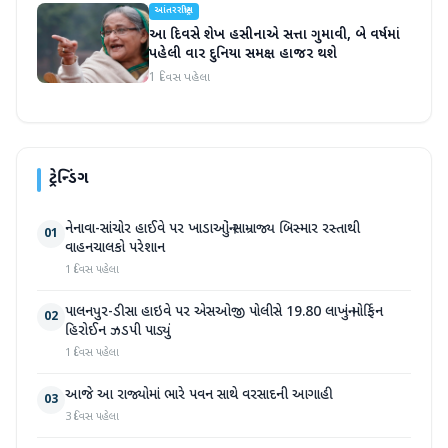
આંતરરાષ્ટ્રીય
આ દિવસે શેખ હસીનાએ સત્તા ગુમાવી, બે વર્ષમાં
પહેલી વાર દુનિયા સમક્ષ હાજર થશે
1 દિવસ પહેલા
ટ્રેન્ડિંગ
નેનાવા-સાંચોર હાઈવે પર ખાડાઓનું સામ્રાજ્ય બિસ્માર રસ્તાથી
01
વાહનચાલકો પરેશાન
1 દિવસ પહેલા
પાલનપુર-ડીસા હાઇવે પર એસઓજી પોલીસે 19.80 લાખનું મોર્ફિન
02
હિરોઈન ઝડપી પાડ્યું
1 દિવસ પહેલા
આજે આ રાજ્યોમાં ભારે પવન સાથે વરસાદની આગાહી
03
3 દિવસ પહેલા