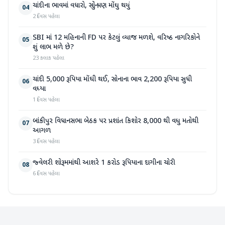
ચાંદીના ભાવમાં વધારો, સોનું પણ મોંઘુ થયું
04
2 દિવસ પહેલા
SBI માં 12 મહિનાની FD પર કેટલું વ્યાજ મળશે, વરિષ્ઠ નાગરિકોને
05
શું લાભ મળે છે?
23 કલાક પહેલા
ચાંદી 5,000 રૂપિયા મોંઘી થઈ, સોનાના ભાવ 2,200 રૂપિયા સુધી
06
વધ્યા
1 દિવસ પહેલા
બાંકીપુર વિધાનસભા બેઠક પર પ્રશાંત કિશોર 8,000 થી વધુ મતોથી
07
આગળ
3 દિવસ પહેલા
જ્વેલરી શોરૂમમાંથી આશરે 1 કરોડ રૂપિયાના દાગીના ચોરી
08
6 દિવસ પહેલા