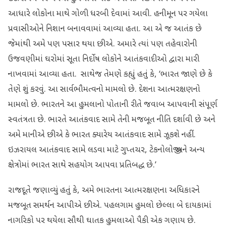
આધારે લોકોના માથે ગોળી ધરબી દેવામાં આવી. હનીમૂન પર ગયેલા
પ્રવાસીઓને નિશાન બનાવવામાં આવ્યા હતા. આ એ જ આતંક છે
જેમાંથી અમે પણ પસાર થયા છીએ. અમારે ત્યાં પણ તહેવારોની
ઉજવણીમાં ઘરોમાં સૂતા નિર્દોષ લોકોને આતંકવાદીઓ દ્વારા મારી
નાખવામાં આવ્યા હતા. સાથેજ તેમણે કહ્યું હતું કે, ‘ભારત જાણે છે કે
તેણે શું કરવું. આ સાર્વભૌમત્વનો મામલો છે. દેશના આત્મરક્ષણનો
મામલો છે. ભારતને આ હુમલાનો પોતાની રીતે જવાબ આપવાની સંપૂર્ણ
સ્વતંત્રતા છે. ભારતે આતંકવાદ સામે તેની મજબૂત નીતિ દર્શાવી છે અને
અમે માનીએ છીએ કે ભારત ક્યારેય આતંકવાદ સામે ઝૂકશે નહીં.
ઇઝરાયલ આતંકવાદ સામે લડવા માટે ગુપ્તચર, ટેકનોલોજી અને અન્ય
ક્ષેત્રોમાં ભારત સાથે સહયોગ આપવા પ્રતિબદ્ધ છે.’
રાજદૂતે જણાવ્યું હતું કે, અમે ભારતના આત્મરક્ષણના અધિકારને
મજબૂત સમર્થન આપીએ છીએ. પહલગામ હુમલો છેલ્લા બે દાયકામાં
નાગરિકો પર થયેલા સૌથી ઘાતક હુમલાઓ પૈકી એક ગણાય છે.