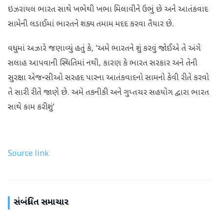
ઇઝરાયલ ભારત સાથે ખભેથી ખભા મિલાવીને ઉભું છે અને આતંકવાદ
સામેની લડાઈમાં ભારતને શક્ય તમામ મદદ કરવા તૈયાર છે.
વધુમાં અઝારે જણાવ્યું હતું કે, ‘અમે ભારતને શું કરવું જોઈએ તે અંગે
સલાહ આપવાની સ્થિતિમાં નથી, કારણ કે ભારત સરકાર અને તેની
સુરક્ષા એજન્સીઓ સરહદ પારના આતંકવાદનો સામનો કેવી રીતે કરવો
તે સારી રીતે જાણે છે. અમે તકનીકી અને ગુપ્તચર સહયોગ દ્વારા ભારત
સાથે કામ કરીશું’
Source link
સંબંધિત સમાચાર