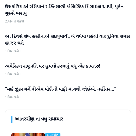
ઉત્તર કોરિયાએ રશિયાને શક્તિશાળી બેલિસ્ટિક મિસાઇલ આપી, યુક્રેન
આંતરરાષ્ટ્રીય
ગુસ્સે ભરાયું
23 કલાક પહેલા
આ દિવસે શેખ હસીનાએ સત્તા ગુમાવી, બે વર્ષમાં પહેલી વાર દુનિયા સમક્ષ
આંતરરાષ્ટ્રીય
હાજર થશે
1 દિવસ પહેલા
અમેરિકન રાષ્ટ્રપતિ પર હુમલો કરવાનું વધુ એક કાવતરું!
આંતરરાષ્ટ્રીય
1 દિવસ પહેલા
"માર્ક ઝુકરબર્ગે પીએમ મોદીની માફી માંગવી જોઈએ, નહીંતર..."
આંતરરાષ્ટ્રીય
1 દિવસ પહેલા
આંતરરાષ્ટ્રીય
ના વધુ સમાચાર
આંતરરાષ્ટ્રીય