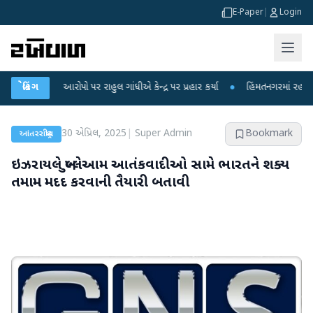
E-Paper
|
Login
 આરોપો પર રાહુલ ગાંધીએ કેન્દ્ર પર પ્રહાર કર્યા
બ્રેકિંગ
●
હિંમતનગરમાં રહસ્યમય વાયરસ કે
30 એપ્રિલ, 2025
|
Super Admin
Bookmark
આંતરરાષ્ટ્રીય
ઇઝરાયલે ખુલ્લેઆમ આતંકવાદીઓ સામે ભારતને શક્ય
તમામ મદદ કરવાની તૈયારી બતાવી