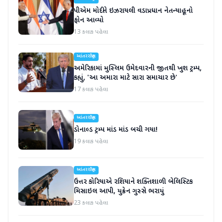
પીએમ મોદીને ઇઝરાયલી વડાપ્રધાન નેતન્યાહૂનો
ફોન આવ્યો
13 કલાક પહેલા
આંતરરાષ્ટ્રીય
અમેરિકામાં મુસ્લિમ ઉમેદવારની જીતથી ખુશ ટ્રમ્પ,
કહ્યું, 'આ અમારા માટે સારા સમાચાર છે'
17 કલાક પહેલા
આંતરરાષ્ટ્રીય
ડોનાલ્ડ ટ્રમ્પ માંડ માંડ બચી ગયા!
19 કલાક પહેલા
આંતરરાષ્ટ્રીય
ઉત્તર કોરિયાએ રશિયાને શક્તિશાળી બેલિસ્ટિક
મિસાઇલ આપી, યુક્રેન ગુસ્સે ભરાયું
23 કલાક પહેલા