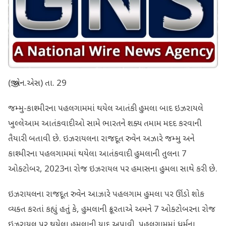
(જી.એન.એસ) તા. 29
જમ્મુ-કાશ્મીરના પહલગામમાં થયેલ આતંકી હુમલા બાદ ઇઝરાયલે
ખુલ્લેઆમ આતંકવાદીઓ સામે ભારતને શક્ય તમામ મદદ કરવાની
તૈયારી બતાવી છે. ઇઝરાયલના રાજદૂત રુવેન અઝારે જમ્મુ અને
કાશ્મીરના પહલગામમાં થયેલા આતંકવાદી હુમલાની તુલના 7
ઓક્ટોબર, 2023ના રોજ ઇઝરાયલ પર હમાસના હુમલા સાથે કરી છે.
ઇઝરાયલના રાજદૂત રુવેન આઝારે પહલગામ હુમલા પર ઊંડો શોક
વ્યક્ત કરતાં કહ્યું હતું કે, હુમલાની ક્રૂરતાએ અમને 7 ઓક્ટોબરના રોજ
ઇઝરાયલ પર થયેલા હુમલાની યાદ અપાવી. પહલગામમાં ધર્મના