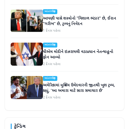
આંતરરાષ્ટ્રીય
આપણી પાસે શસ્ત્રોનો "વિશાળ ભંડાર" છે, ઈરાન
"ગરીબ" છે, ટ્રમ્પનું નિવેદન
1 દિવસ પહેલા
આંતરરાષ્ટ્રીય
પીએમ મોદીને ઇઝરાયલી વડાપ્રધાન નેતન્યાહૂનો
ફોન આવ્યો
2 દિવસ પહેલા
આંતરરાષ્ટ્રીય
અમેરિકામાં મુસ્લિમ ઉમેદવારની જીતથી ખુશ ટ્રમ્પ,
કહ્યું, 'આ અમારા માટે સારા સમાચાર છે'
2 દિવસ પહેલા
ટ્રેન્ડિંગ