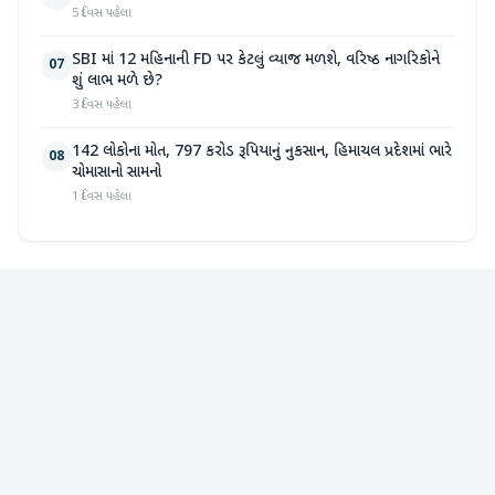
5 દિવસ પહેલા
SBI માં 12 મહિનાની FD પર કેટલું વ્યાજ મળશે, વરિષ્ઠ નાગરિકોને
07
શું લાભ મળે છે?
3 દિવસ પહેલા
142 લોકોના મોત, 797 કરોડ રૂપિયાનું નુકસાન, હિમાચલ પ્રદેશમાં ભારે
08
ચોમાસાનો સામનો
1 દિવસ પહેલા