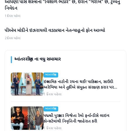
આપણી પાસે શસ્ત્રોનો "વિશાળ ભંડાર" છે, ઈરાન "ગરીબ" છે, ટ્રમ્પનું
આંતરરાષ્ટ્રીય
નિવેદન
1 દિવસ પહેલા
પીએમ મોદીને ઇઝરાયલી વડાપ્રધાન નેતન્યાહૂનો ફોન આવ્યો
આંતરરાષ્ટ્રીય
2 દિવસ પહેલા
આંતરરાષ્ટ્રીય
ના વધુ સમાચાર
આંતરરાષ્ટ્રીય
ઇસ્લામિક નાટોની રચના થઈ! પાકિસ્તાન, સાઉદી
અરેબિયા અને તુર્કીએ સંયુક્ત સંરક્ષણ કરાર પર
હસ્તાક્ષર
1 દિવસ પહેલા
આંતરરાષ્ટ્રીય
પદ્મશ્રી પુરસ્કાર વિજેતા રેમો ફર્નાન્ડીસે લાઇવ
કોન્સર્ટમાંથી નિવૃત્તિની જાહેરાત કરી
1 દિવસ પહેલા