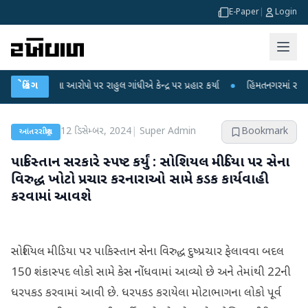
E-Paper
|
Login
ીકના આરોપો પર રાહુલ ગાંધીએ કેન્દ્ર પર પ્રહાર કર્યા
બ્રેકિંગ
●
હિંમતનગરમાં રહસ્યમય વાયરસ
12 ડિસેમ્બર, 2024
|
Super Admin
Bookmark
આંતરરાષ્ટ્રીય
પાકિસ્તાન સરકારે સ્પષ્ટ કર્યું : સોશિયલ મીડિયા પર સેના
વિરુદ્ધ ખોટો પ્રચાર કરનારાઓ સામે કડક કાર્યવાહી
કરવામાં આવશે
સોશિયલ મીડિયા પર પાકિસ્તાન સેના વિરુદ્ધ દુષ્પ્રચાર ફેલાવવા બદલ
150 શંકાસ્પદ લોકો સામે કેસ નોંધવામાં આવ્યો છે અને તેમાંથી 22ની
ધરપકડ કરવામાં આવી છે. ધરપકડ કરાયેલા મોટાભાગના લોકો પૂર્વ