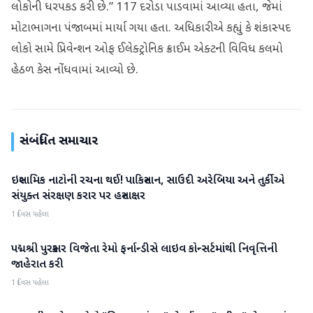
લોકોની ધરપકડ કરી છે.” 117 દરોડા પાડવામાં આવ્યા હતા, જેમાં
મોટાભાગના પંજાબમાં માર્યા ગયા હતા. અધિકારીએ કહ્યું કે શંકાસ્પદ
લોકો સામે પ્રિવેન્શન ઓફ ઈલેક્ટ્રોનિક ક્રાઈમ એક્ટની વિવિધ કલમો
હેઠળ કેસ નોંધવામાં આવ્યો છે.
સંબંધિત સમાચાર
ઇસ્લામિક નાટોની રચના થઈ! પાકિસ્તાન, સાઉદી અરેબિયા અને તુર્કીએ
આંતરરાષ્ટ્રીય
સંયુક્ત સંરક્ષણ કરાર પર હસ્તાક્ષર
1 દિવસ પહેલા
પદ્મશ્રી પુરસ્કાર વિજેતા રેમો ફર્નાન્ડીસે લાઇવ કોન્સર્ટમાંથી નિવૃત્તિની
આંતરરાષ્ટ્રીય
જાહેરાત કરી
1 દિવસ પહેલા