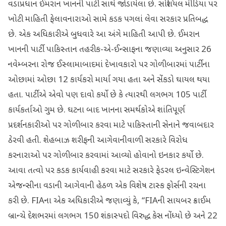
વડાપ્રધાન ઈમરાન ખાનની પાર્ટી સાથે જોડાયેલા છે. સોશિયલ મીડિયા પર
ખોટી માહિતી ફેલાવનારાઓ સામે કડક પગલાં લેવા સરકાર પ્રતિબદ્ધ
છે. એક અધિકારીએ બુધવારે આ અંગે માહિતી આપી છે. ઈમરાન
ખાનની પાર્ટી પાકિસ્તાન તહરીક-એ-ઈન્સાફના જણાવ્યા અનુસાર 26
નવેમ્બરના રોજ ઈસ્લામાબાદમાં દેખાવકારો પર ગોળીબારમાં પાર્ટીના
ઓછામાં ઓછા 12 કાર્યકરો માર્યા ગયા હતા અને સેંકડો ઘાયલ થયા
હતા. પાર્ટીએ એવો પણ દાવો કર્યો છે કે ત્યારથી લગભગ 105 પાર્ટી
કાર્યકર્તાઓ ગુમ છે. ઘટના બાદ ખાનના સમર્થકોએ શાંતિપૂર્ણ
પ્રદર્શનકારીઓ પર ગોળીબાર કરવા માટે પાકિસ્તાની સેનાને જવાબદાર
ઠેરવી હતી. શેહબાઝ શરીફની આગેવાનીવાળી સરકારે વિરોધ
કરનારાઓ પર ગોળીબાર કરવામાં આવ્યો હોવાનો ઇનકાર કર્યો છે.
આવા તત્વો પર કડક કાર્યવાહી કરવા માટે સરકારે ફેડરલ ઇન્વેસ્ટિગેશન
એજન્સીના વડાની આગેવાની હેઠળ એક વિશેષ ટાસ્ક ફોર્સની રચના
કરી છે. FIAના એક અધિકારીએ જણાવ્યું કે, “FIAની સાયબર ક્રાઈમ
બ્રાન્ચે દેશભરમાં લગભગ 150 શંકાસ્પદો વિરુદ્ધ કેસ નોંધ્યો છે અને 22