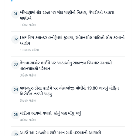
ખીમાણામાં જાહેર રસ્તા પર ગંદા પાણીનો નિકાલ, વેપારીઓ આકરા
01
પાણીએ
1 દિવસ પહેલા
IAF વિંગ કમાન્ડર હનીટ્રેપમાં ફસાયા, સંવેદનશીલ માહિતી લીક કરવાનો
02
આરોપ
18 કલાક પહેલા
નેનાવા-સાંચોર હાઈવે પર ખાડાઓનું સામ્રાજ્ય બિસ્માર રસ્તાથી
03
વાહનચાલકો પરેશાન
3 દિવસ પહેલા
પાલનપુર-ડીસા હાઇવે પર એસઓજી પોલીસે 19.80 લાખનું મોર્ફિન
04
હિરોઈન ઝડપી પાડ્યું
3 દિવસ પહેલા
ચાંદીના ભાવમાં વધારો, સોનું પણ મોંઘુ થયું
05
4 દિવસ પહેલા
આજે આ રાજ્યોમાં ભારે પવન સાથે વરસાદની આગાહી
06